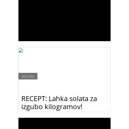
SOLATE
RECEPT: Lahka solata za
izgubo kilogramov!
Pomlad je čas, da počistimo malo zaloge na vseh
področjih in poskrbimo, da je vnos kalorij manjši in
da pri pripravi obrokov upoštevamo več
beljakovin in manj ogljikovih hidratov in