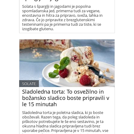
Solata s šparglji in jagodami je popolna
spomladanska jed, primerna tudi za vegane,
enostavna in hitra za pripravo, sveža, lahka in
zdrava. Če jo pripravite z brezglutenskimi
testeninami pa je primerna tudi za tiste, ki se
izogibate glutenu.
SOLATE
Sladoledna torta: To osvežilno in
božansko sladico boste pripravili v
le 15 minutah
Sladoledna torta je poletna sladica, ki jo boste
oboževali. Razen tega, da poleg sladoleda in
piškotov potrebujete le še eno sestavino, je ta
okusna hladna sladica pripravljena tudi brez
uporabe pečice. Pripravljena je v 15 minutah, vse