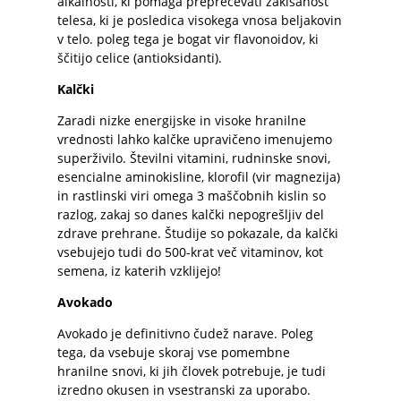
alkalnosti, ki pomaga preprečevati zakisanost
telesa, ki je posledica visokega vnosa beljakovin
v telo. poleg tega je bogat vir flavonoidov, ki
ščitijo celice (antioksidanti).
Kalčki
Zaradi nizke energijske in visoke hranilne
vrednosti lahko kalčke upravičeno imenujemo
superživilo. Številni vitamini, rudninske snovi,
esencialne aminokisline, klorofil (vir magnezija)
in rastlinski viri omega 3 maščobnih kislin so
razlog, zakaj so danes
kalčki
nepogrešljiv del
zdrave prehrane. Študije so pokazale, da kalčki
vsebujejo tudi do 500-krat več vitaminov, kot
semena, iz katerih vzklijejo!
Avokado
Avokado
je definitivno čudež narave. Poleg
tega, da vsebuje skoraj vse pomembne
hranilne snovi, ki jih človek potrebuje, je tudi
izredno okusen in vsestranski za uporabo.