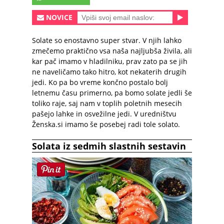
NOVICE
Solate
so enostavno super stvar. V njih lahko
zmečemo praktično vsa naša najljubša živila, ali
kar pač imamo v hladilniku, prav zato pa se jih
ne naveličamo tako hitro, kot nekaterih drugih
jedi. Ko pa bo vreme končno postalo bolj
letnemu času primerno, pa bomo solate jedli še
toliko raje, saj nam v toplih poletnih mesecih
pašejo lahke in osvežilne jedi. V uredništvu
Ženska.si imamo še posebej radi tole solato.
Solata iz sedmih slastnih sestavin