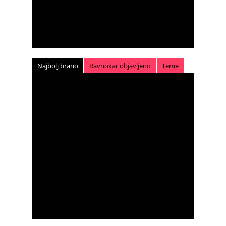
Najbolj brano
Ravnokar objavljeno
Teme