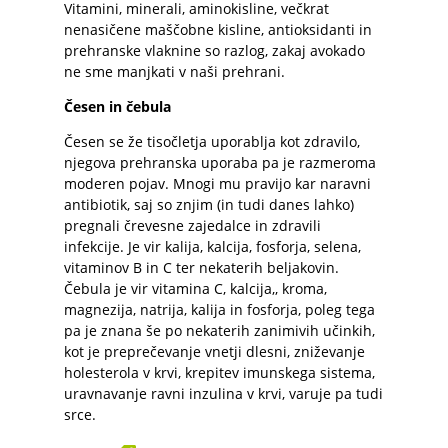
Vitamini, minerali, aminokisline, večkrat
nenasičene maščobne kisline, antioksidanti in
prehranske vlaknine so razlog, zakaj avokado
ne sme manjkati v naši prehrani.
Česen in čebula
Česen
se že tisočletja uporablja kot zdravilo,
njegova prehranska uporaba pa je razmeroma
moderen pojav. Mnogi mu pravijo kar naravni
antibiotik, saj so znjim (in tudi danes lahko)
pregnali črevesne zajedalce in zdravili
infekcije. Je vir kalija, kalcija, fosforja, selena,
vitaminov B in C ter nekaterih beljakovin.
Čebula
je vir vitamina C, kalcija,, kroma,
magnezija, natrija, kalija in fosforja, poleg tega
pa je znana še po nekaterih zanimivih učinkih,
kot je preprečevanje vnetji dlesni, zniževanje
holesterola v krvi, krepitev imunskega sistema,
uravnavanje ravni inzulina v krvi, varuje pa tudi
srce.