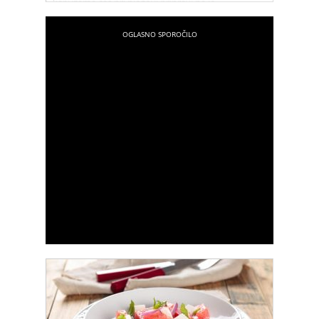
kar vzame čas pri njegovi pripravi pa je
potrpežljivo čakanje medtem ko se hladi v
hladilniku.