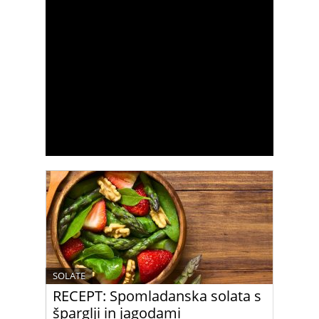
SOLATE
RECEPT: Spomladanska solata s
šparglji in jagodami