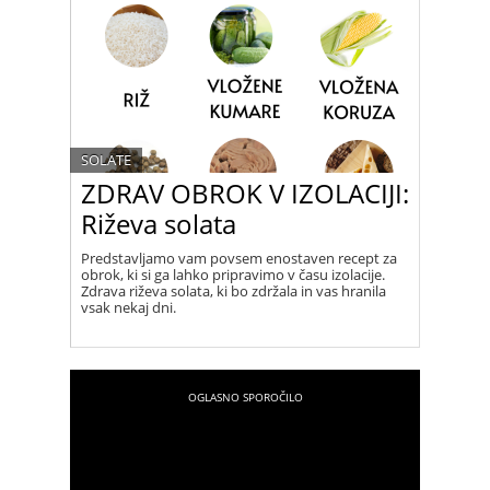
nalašč za kosilo ali večerjo.
SOLATE
ZDRAV OBROK V IZOLACIJI:
Riževa solata
Predstavljamo vam povsem enostaven recept za
obrok, ki si ga lahko pripravimo v času izolacije.
Zdrava riževa solata, ki bo zdržala in vas hranila
vsak nekaj dni.