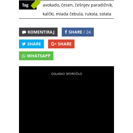
Tag
avokado
,
česen
,
češnjev paradižnik
,
kalčki
,
mlada čebula
,
rukola
,
solata
KOMENTIRAJ
SHARE
/ 24
SHARE
SHARE
WHATSAPP