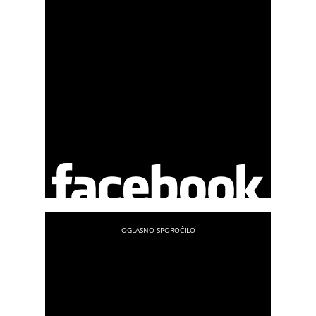
sladkorjev, tako da pokurimo odvečno maščobo .
Za vas imamo recept za super solato!