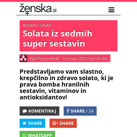
Recepti
»
Solate
Solata iz sedmih
super sestavin
Aljaž Pogorelčnik
16 maja, 2020
/
pred 6 let
Predstavljamo vam slastno,
krepčilno in zdravo solato, ki je
prava bomba hranilnih
sestavin, vitaminov in
antioksidantov!
KOMENTIRAJ
SHARE
/ 24
SHARE
SHARE
WHATSAPP