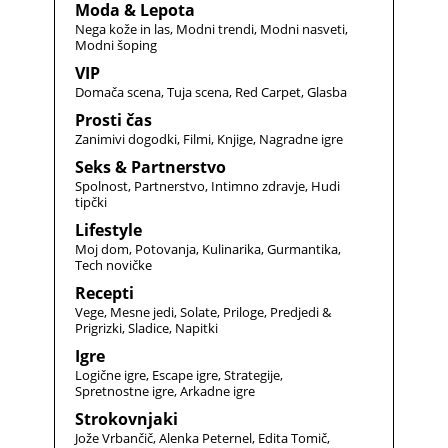
Moda & Lepota
Nega kože in las
Modni trendi
Modni nasveti
Modni šoping
VIP
Domača scena
Tuja scena
Red Carpet
Glasba
Prosti čas
Zanimivi dogodki
Filmi
Knjige
Nagradne igre
Seks & Partnerstvo
Spolnost
Partnerstvo
Intimno zdravje
Hudi
tipčki
Lifestyle
Moj dom
Potovanja
Kulinarika
Gurmantika
Tech novičke
Recepti
Vege
Mesne jedi
Solate
Priloge
Predjedi &
Prigrizki
Sladice
Napitki
Igre
Logične igre
Escape igre
Strategije
Spretnostne igre
Arkadne igre
Strokovnjaki
Jože Vrbančič
Alenka Peternel
Edita Tomič