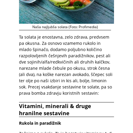
Naša najljubša solata (Foto: Profimedia)
Ta solata je enostavna, zelo zdrava, predvsem
pa okusna. Za osnovo vzamemo rukolo in
mlado špinačo, dodamo poljubno količino
razpolovljenih češnjevih paradižnikov, pest ali
dve sojinih/alfa/redkvičinih ali druhih kalčkov,
narezane mlade čebule po okusu, strok česna
(ali dva), na koške narezan avokado, ščepec soli
ter olje po naši izbiri in kis ali, bolje, limonin
sok. Precej vsakdanje sestavine te solate, pa so
prava bomba zdravju koristnih sestavin:
Vitamini, minerali & druge
hranilne sestavine
Rukola in paradižnik