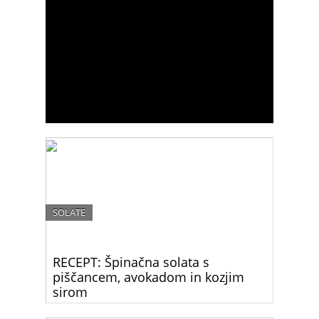
SOLATE
RECEPT: Špinačna solata s
piščancem, avokadom in kozjim
sirom
Včasih nam paše lahka hrana, zato je ta solata kot