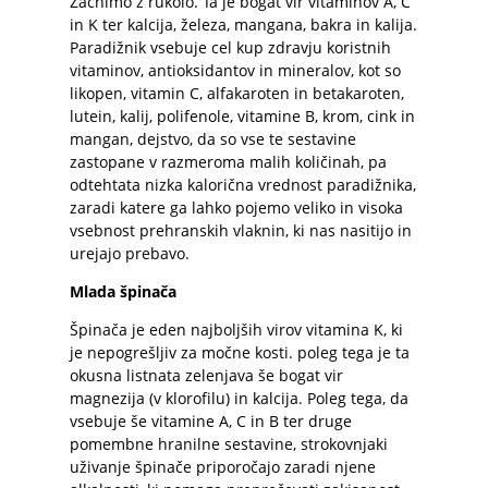
Začnimo z
rukolo
. Ta je bogat vir vitaminov A, C
in K ter kalcija, železa, mangana, bakra in kalija.
Paradižnik
vsebuje cel kup zdravju koristnih
vitaminov, antioksidantov in mineralov, kot so
likopen, vitamin C, alfakaroten in betakaroten,
lutein, kalij, polifenole, vitamine B, krom, cink in
mangan, dejstvo, da so vse te sestavine
zastopane v razmeroma malih količinah, pa
odtehtata nizka kalorična vrednost paradižnika,
zaradi katere ga lahko pojemo veliko in visoka
vsebnost prehranskih vlaknin, ki nas nasitijo in
urejajo prebavo.
Mlada špinača
Špinača
je eden najboljših virov vitamina K, ki
je nepogrešljiv za močne kosti. poleg tega je ta
okusna listnata zelenjava še bogat vir
magnezija (v klorofilu) in kalcija. Poleg tega, da
vsebuje še vitamine A, C in B ter druge
pomembne hranilne sestavine, strokovnjaki
uživanje špinače priporočajo zaradi njene