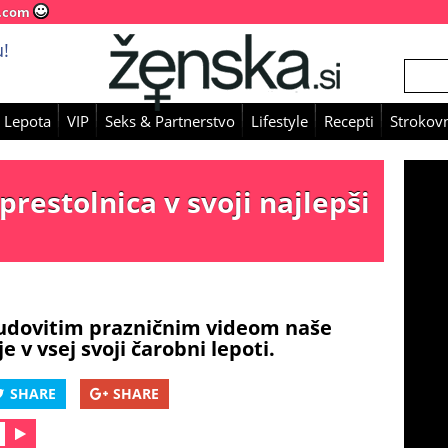
.com
!
 Lepota
VIP
Seks & Partnerstvo
Lifestyle
Recepti
Strokovn
restolnica v svoji najlepši
udovitim prazničnim videom naše
e v vsej svoji čarobni lepoti.
SHARE
SHARE