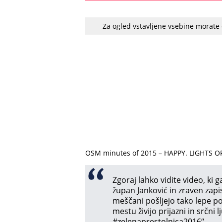
Za ogled vstavljene vsebine morate
OSM minutes of 2015 – HAPPY. LIGHTS O
Zgoraj lahko vidite video, ki g
župan Janković in zraven zapi
meščani pošljejo tako lepe po
mestu živijo prijazni in srčni 
‪#‎
zelenaprestolnica2016‬
“