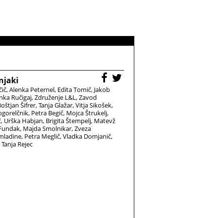
njaki
čič
Alenka Peternel
Edita Tomič
Jakob
nka Ručigaj
Združenje L&L
Zavod
oštjan Šifrer
Tanja Glažar
Vitja Sikošek
gorelčnik
Petra Begič
Mojca Štrukelj
ć
Urška Habjan
Brigita Štempelj
Matevž
 Fundak
Majda Smolnikar
Zveza
 mladine
Petra Meglič
Vladka Domjanič
Tanja Rejec