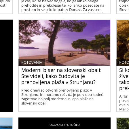
uje, da
je čas, ko se največ dogaja, ko ga lahko celega
trajno
osti
prehodite in prekolesarite, ko lahko posedate na
obisk 
prostem in se celo kopate v Donavi. Za vas sem
Slove
izbrala 6 najbolj simpatičnih aktivnosti, ki jih lahko
poleti počnete na Dunaju.
POTOVANJA
POTO
Moderni biser na slovenski obali:
Si k
Ste videli, kako čudovita je
žive
prenovljena plaža v Strunjanu?
tako
pre
Pred dnevi so otvorili prenovljeno plažo v
Strunjanu. In moramo reči, da je po videu sodeč
Airbnb
zagotovo najbolj moderna in lepa plaža na
poseb
slovenski obali!
dve n
Malib