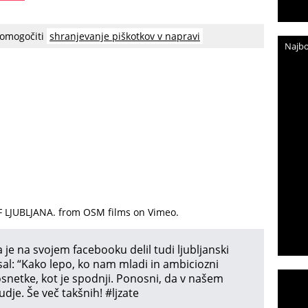
 omogočiti
shranjevanje piškotkov v napravi
Najbo
F LJUBLJANA.
from
OSM films
on
Vimeo
.
a je na svojem facebooku delil tudi ljubljanski
sal: “Kako lepo, ko nam mladi in ambiciozni
snetke, kot je spodnji. Ponosni, da v našem
ljudje. Še več takšnih!
‪#‎
ljzate‬