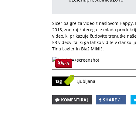
Sicer pa gre za video z naslovom Happy. L
2015, znotraj katerega je mlada produkci
video, ki prikazuje čudovite trenutke naš
53 videov, ta, ki ga lahko vidite v članku,
Tina Lagler in Blaž Miklič.
Tag
Ljubljana
KOMENTIRAJ
SHARE
/ 1