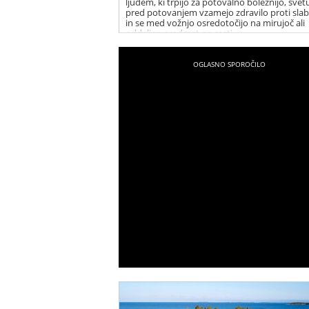
ljudem, ki trpijo za potovalno boleznijo, svet
pred potovanjem vzamejo zdravilo proti slab
in se med vožnjo osredotočijo na mirujoč ali
oddaljen predmet na cesti.