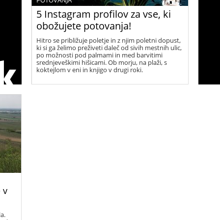
POTOVANJA
5 Instagram profilov za vse, ki
obožujete potovanja!
Hitro se približuje poletje in z njim poletni dopust,
ki si ga želimo preživeti daleč od sivih mestnih ulic,
po možnosti pod palmami in med barvitimi
srednjeveškimi hišicami. Ob morju, na plaži, s
koktejlom v eni in knjigo v drugi roki.
 v
a.