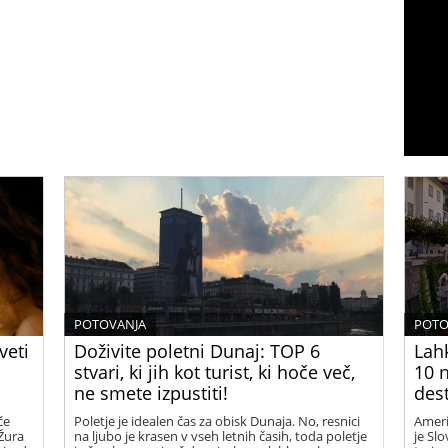
POTOVANJA
POTO
veti
Doživite poletni Dunaj: TOP 6
Lah
stvari, ki jih kot turist, ki hoče več,
10 n
ne smete izpustiti!
dest
če
Poletje je idealen čas za obisk Dunaja. No, resnici
Ameri
 Žura
na ljubo je krasen v vseh letnih časih, toda poletje
je Sl