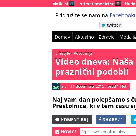
Moški.si
Intimatemedicine
Hudo
Pridružite se nam na
Facebooku
twitter
Domov
Aktualno
Zdravje
Moda &
Lifestyle
»
Potovanja
Video dneva: Naša p
praznični podobi!
S.L.
11 decembra, 2015
/
pred 11 let
Naj vam dan polepšamo s č
Prestolnice, ki v tem času sij
KOMENTIRAJ
SHARE
/ 1
NOVICE