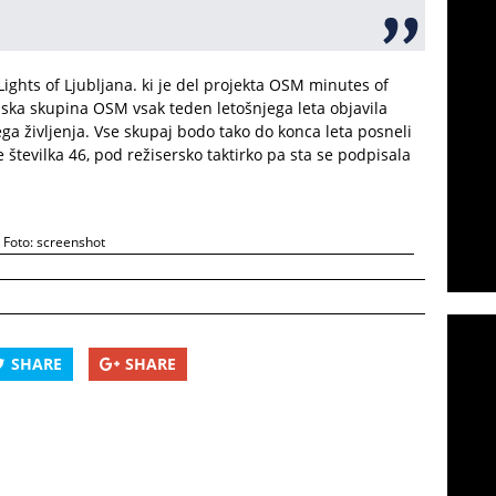
ights of Ljubljana. ki je del projekta OSM minutes of
jska skupina OSM vsak teden letošnjega leta objavila
ega življenja. Vse skupaj bodo tako do konca leta posneli
 je številka 46, pod režisersko taktirko pa sta se podpisala
Foto: screenshot
SHARE
SHARE