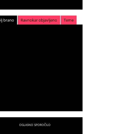
lj brano
Ravnokar objavljeno
Teme