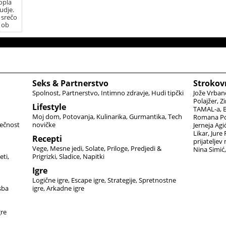
opla
udje.
 srečo
i ob
t
Seks & Partnerstvo
Strokov
Spolnost
Partnerstvo
Intimno zdravje
Hudi tipčki
Jože Vrban
Polajžer
Zi
Lifestyle
TAMAL-a
B
Moj dom
Potovanja
Kulinarika
Gurmantika
Tech
Romana Po
ečnost
novičke
Jerneja Agi
Likar
Jure
Recepti
prijateljev
Vege
Mesne jedi
Solate
Priloge
Predjedi &
Nina Simić
eti
Prigrizki
Sladice
Napitki
Igre
Logične igre
Escape igre
Strategije
Spretnostne
sba
igre
Arkadne igre
gre