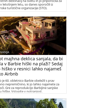
stnih destinacij na svetu in jo priporočila za
v letošnjem letu, so danes sporočili iz
nske turistične organizacije (STO).
VANJA
ot majhna deklica sanjala, da bi
la v Barbie hiški na plaži? Sedaj
 hiško v resnici lahko najameš
ko Airbnb
 je 60. obletnico Barbie obeležil s prav
no nepremičnino, ki jo lahko najamete za
oči. Gre za reprodukcijo Barbijine sanjske
u hiške. Vstopite v notranjost.