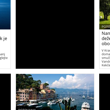
POTO
Nami
k je
deže
obo
V Kran
manj
doma 
glejte
smuči
Vandot
Kekčev
prava