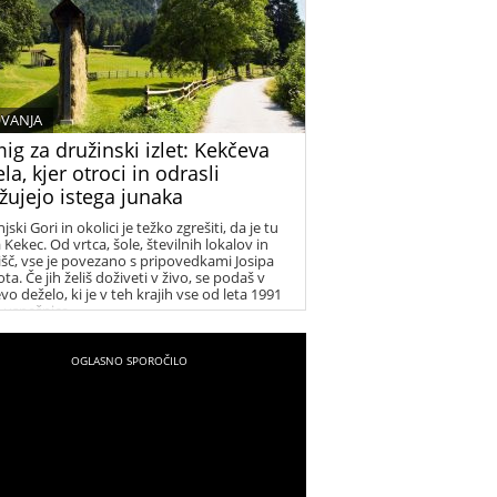
VANJA
g za družinski izlet: Kekčeva
la, kjer otroci in odrasli
žujejo istega junaka
jski Gori in okolici je težko zgrešiti, da je tu
Kekec. Od vrtca, šole, številnih lokalov in
šč, vse je povezano s pripovedkami Josipa
a. Če jih želiš doživeti v živo, se podaš v
o deželo, ki je v teh krajih vse od leta 1991
 uspešnica.