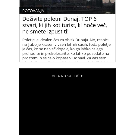
POTOVANJA
Doživite poletni Dunaj: TOP 6
stvari, ki jih kot turist, ki hoče več,
ne smete izpustiti!
Poletje je idealen čas za obisk Dunaja. No, resnici
na ljubo je krasen v vseh letnih časih, toda poletje
je čas, ko se največ dogaja, ko ga lahko celega
prehodite in prekolesarite, ko lahko posedate na
prostem in se celo kopate v Donavi. Za vas sem
izbrala 6 najbolj simpatičnih aktivnosti, ki jih lahko
poleti počnete na Dunaju.