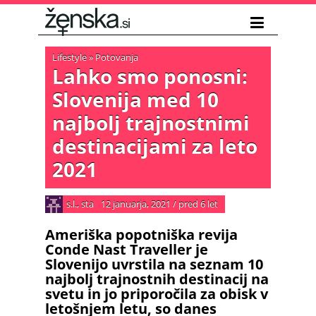
Lifestyle
»
Potovanja
Lahko smo ponosni:
Slovenija med 10
najbolj trajnostnimi
destinacijami za leto
2021
s.l., sta
12 januarja, 2021
/
pred 6 let
Ameriška popotniška revija
Conde Nast Traveller je
Slovenijo uvrstila na seznam 10
najbolj trajnostnih destinacij na
svetu in jo priporočila za obisk v
letošnjem letu, so danes