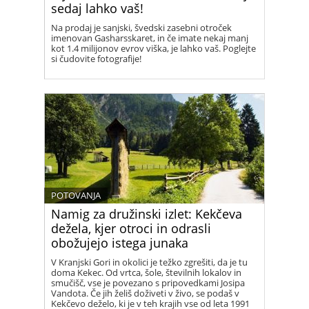
sedaj lahko vaš!
Na prodaj je sanjski, švedski zasebni otroček
imenovan Gasharsskaret, in če imate nekaj manj
kot 1.4 milijonov evrov viška, je lahko vaš. Poglejte
si čudovite fotografije!
POTOVANJA
Namig za družinski izlet: Kekčeva
dežela, kjer otroci in odrasli
obožujejo istega junaka
V Kranjski Gori in okolici je težko zgrešiti, da je tu
doma Kekec. Od vrtca, šole, številnih lokalov in
smučišč, vse je povezano s pripovedkami Josipa
Vandota. Če jih želiš doživeti v živo, se podaš v
Kekčevo deželo, ki je v teh krajih vse od leta 1991