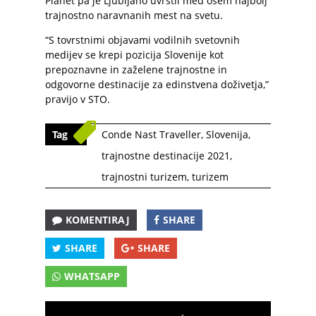
Planet pa je Ljubljano uvrstil med osem najbolj
trajnostno naravnanih mest na svetu.
“S tovrstnimi objavami vodilnih svetovnih
medijev se krepi pozicija Slovenije kot
prepoznavne in zaželene trajnostne in
odgovorne destinacije za edinstvena doživetja,”
pravijo v STO.
Tag
Conde Nast Traveller
,
Slovenija
,
trajnostne destinacije 2021
,
trajnostni turizem
,
turizem
KOMENTIRAJ
SHARE
SHARE
SHARE
WHATSAPP