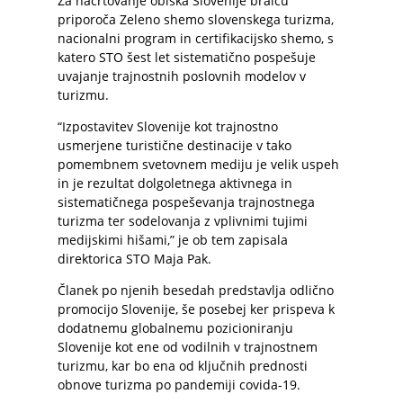
Za načrtovanje obiska Slovenije bralcu
priporoča Zeleno shemo slovenskega turizma,
nacionalni program in certifikacijsko shemo, s
katero STO šest let sistematično pospešuje
uvajanje trajnostnih poslovnih modelov v
turizmu.
“Izpostavitev Slovenije kot trajnostno
usmerjene turistične destinacije v tako
pomembnem svetovnem mediju je velik uspeh
in je rezultat dolgoletnega aktivnega in
sistematičnega pospeševanja trajnostnega
turizma ter sodelovanja z vplivnimi tujimi
medijskimi hišami,” je ob tem zapisala
direktorica STO Maja Pak.
Članek po njenih besedah predstavlja odlično
promocijo Slovenije, še posebej ker prispeva k
dodatnemu globalnemu pozicioniranju
Slovenije kot ene od vodilnih v trajnostnem
turizmu, kar bo ena od ključnih prednosti
obnove turizma po pandemiji covida-19.