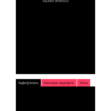
Najbolj brano
Ravnokar objavljeno
Teme