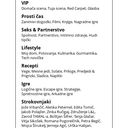
VIP
Domača scena
Tuja scena
Red Carpet
Glasba
Prosti čas
Zanimivi dogodki
Filmi
Knjige
Nagradne igre
Seks & Partnerstvo
Spolnost
Partnerstvo
Intimno zdravje
Hudi
tipčki
Lifestyle
Moj dom
Potovanja
Kulinarika
Gurmantika
Tech novičke
Recepti
Vege
Mesne jedi
Solate
Priloge
Predjedi &
Prigrizki
Sladice
Napitki
Igre
Logične igre
Escape igre
Strategije
Spretnostne igre
Arkadne igre
Strokovnjaki
Jože Vrbančič
Alenka Peternel
Edita Tomič
Jakob Polajžer
Zinka Ručigaj
Združenje L&L
Zavod TAMAL-a
Boštjan Šifrer
Tanja Glažar
Vitja Sikošek
Romana Pogorelčnik
Petra Begič
Mojca Štrukelj
Jerneja Agić
Urška Habjan