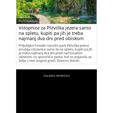
POTOVANJA
Vstopnice za Plitviška jezera samo
na spletu, kupiti pa jih je treba
najmanj dva dni pred obiskom
Priljubljeni hrvaški narodni park Plitviška jezera
prodaja vstopnice samo še na spletu, kupiti pa jih
je treba najmanj dva dni pred načrtovanim
obiskom, so sporočili iz parka. Kot so pojasnili, se
želijo s tem izogniti gneči. Dnevno število
obiskovalcev v parku so omejili na med 8500 in
10.000.