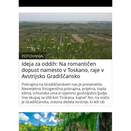
POTOVANJA
Ideja za oddih: Na romantičen
dopust namesto v Toskano, raje v
Avstrijsko Gradiščansko
Pokrajina na Gradiščanskem nas je presenetila.
Neverjetno fotogenična pokrajina, prijetna, topla
klima, vrhunska vina in izjemno gostoljubni ljudje.
Vse skupaj se sliši kot Toskana, kajne? No, na srečo
je Gradiščanska, zvezna dežela Avstrije, ki leži ob
meji z Madžarsko, nam veliko bližje ležeča kot
Toskana. A nič manj očarljiva.