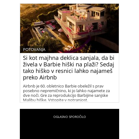
POTOVANJA
Si kot majhna deklica sanjala, da bi
živela v Barbie hiški na plaži? Sedaj
tako hiško v resnici lahko najameš
preko Airbnb
Airbnb je 60. obletnico Barbie obeležil s prav
posebno nepremičnino, ki jo lahko najamete za
dve noči. Gre za reprodukcijo Barbijine sanjske
Malibu hiške. Vstopite v notranjost.