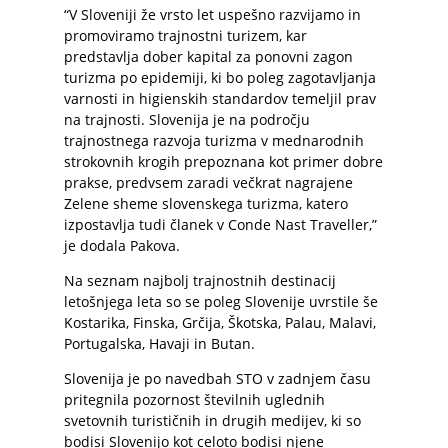
“V Sloveniji že vrsto let uspešno razvijamo in
promoviramo trajnostni turizem, kar
predstavlja dober kapital za ponovni zagon
turizma po epidemiji, ki bo poleg zagotavljanja
varnosti in higienskih standardov temeljil prav
na trajnosti. Slovenija je na področju
trajnostnega razvoja turizma v mednarodnih
strokovnih krogih prepoznana kot primer dobre
prakse, predvsem zaradi večkrat nagrajene
Zelene sheme slovenskega turizma, katero
izpostavlja tudi članek v Conde Nast Traveller,”
je dodala Pakova.
Na seznam najbolj trajnostnih destinacij
letošnjega leta so se poleg Slovenije uvrstile še
Kostarika, Finska, Grčija, Škotska, Palau, Malavi,
Portugalska, Havaji in Butan.
Slovenija je po navedbah STO v zadnjem času
pritegnila pozornost številnih uglednih
svetovnih turističnih in drugih medijev, ki so
bodisi Slovenijo kot celoto bodisi njene