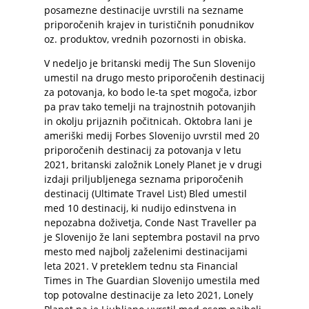
posamezne destinacije uvrstili na sezname
priporočenih krajev in turističnih ponudnikov
oz. produktov, vrednih pozornosti in obiska.
V nedeljo je britanski medij The Sun Slovenijo
umestil na drugo mesto priporočenih destinacij
za potovanja, ko bodo le-ta spet mogoča, izbor
pa prav tako temelji na trajnostnih potovanjih
in okolju prijaznih počitnicah. Oktobra lani je
ameriški medij Forbes Slovenijo uvrstil med 20
priporočenih destinacij za potovanja v letu
2021, britanski založnik Lonely Planet je v drugi
izdaji priljubljenega seznama priporočenih
destinacij (Ultimate Travel List) Bled umestil
med 10 destinacij, ki nudijo edinstvena in
nepozabna doživetja, Conde Nast Traveller pa
je Slovenijo že lani septembra postavil na prvo
mesto med najbolj zaželenimi destinacijami
leta 2021. V preteklem tednu sta Financial
Times in The Guardian Slovenijo umestila med
top potovalne destinacije za leto 2021, Lonely