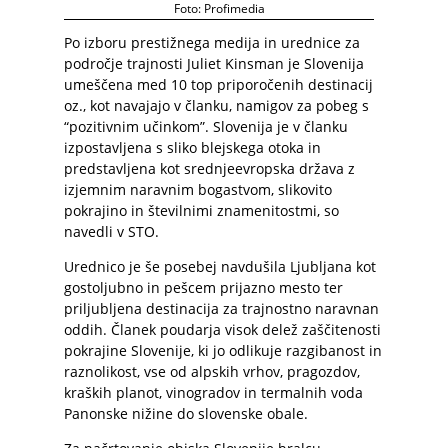
Foto: Profimedia
Po izboru prestižnega medija in urednice za
področje trajnosti Juliet Kinsman je Slovenija
umeščena med 10 top priporočenih destinacij
oz., kot navajajo v članku, namigov za pobeg s
“pozitivnim učinkom”. Slovenija je v članku
izpostavljena s sliko blejskega otoka in
predstavljena kot srednjeevropska država z
izjemnim naravnim bogastvom, slikovito
pokrajino in številnimi znamenitostmi, so
navedli v STO.
Urednico je še posebej navdušila Ljubljana kot
gostoljubno in pešcem prijazno mesto ter
priljubljena destinacija za trajnostno naravnan
oddih. Članek poudarja visok delež zaščitenosti
pokrajine Slovenije, ki jo odlikuje razgibanost in
raznolikost, vse od alpskih vrhov, pragozdov,
kraških planot, vinogradov in termalnih voda
Panonske nižine do slovenske obale.