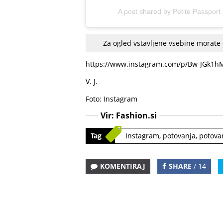
A post shared by
Petite Passport
Za ogled vstavljene vsebine morate
https://www.instagram.com/p/Bw-JGk1h
V. J.
Foto: Instagram
Vir:
Fashion.si
Tag
Instagram
,
potovanja
,
potova
KOMENTIRAJ
SHARE
/ 14