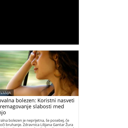
VANJA
valna bolezen: Koristni nasveti
premagovanje slabosti med
njo
alna bolezen je neprijetna, še posebej, če
oči bruhanje. Zdravnica Lilijana Gantar Žura