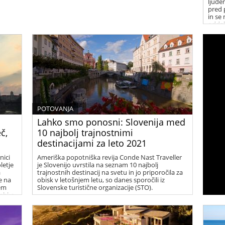
ljudem
pred 
in se
oddal
POTOVANJA
Lahko smo ponosni: Slovenija med
eč,
10 najbolj trajnostnimi
destinacijami za leto 2021
nici
Ameriška popotniška revija Conde Nast Traveller
letje
je Slovenijo uvrstila na seznam 10 najbolj
a
trajnostnih destinacij na svetu in jo priporočila za
e na
obisk v letošnjem letu, so danes sporočili iz
sem
Slovenske turistične organizacije (STO).
 lahko