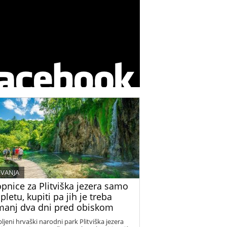
VANJA
pnice za Plitviška jezera samo
pletu, kupiti pa jih je treba
manj dva dni pred obiskom
bljeni hrvaški narodni park Plitviška jezera