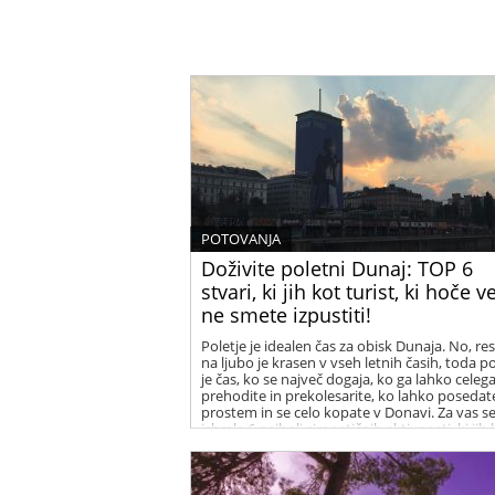
POTOVANJA
Doživite poletni Dunaj: TOP 6
stvari, ki jih kot turist, ki hoče v
ne smete izpustiti!
Poletje je idealen čas za obisk Dunaja. No, res
na ljubo je krasen v vseh letnih časih, toda po
je čas, ko se največ dogaja, ko ga lahko celeg
prehodite in prekolesarite, ko lahko posedat
prostem in se celo kopate v Donavi. Za vas 
izbrala 6 najbolj simpatičnih aktivnosti, ki jih
poleti počnete na Dunaju.