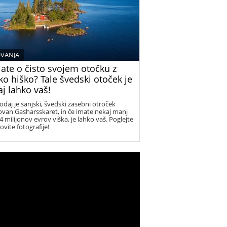
VANJA
jate o čisto svojem otočku z
ko hiško? Tale švedski otoček je
j lahko vaš!
odaj je sanjski, švedski zasebni otroček
van Gasharsskaret, in če imate nekaj manj
4 milijonov evrov viška, je lahko vaš. Poglejte
ovite fotografije!