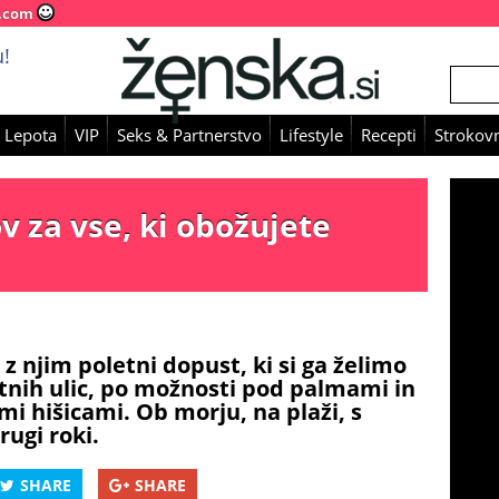
.com
!
 Lepota
VIP
Seks & Partnerstvo
Lifestyle
Recepti
Strokovn
v za vse, ki obožujete
n z njim poletni dopust, ki si ga želimo
stnih ulic, po možnosti pod palmami in
i hišicami. Ob morju, na plaži, s
rugi roki.
SHARE
SHARE