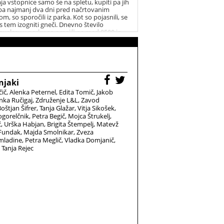
ja vstopnice samo še na spletu, kupiti pa jih
eba najmanj dva dni pred načrtovanim
m, so sporočili iz parka. Kot so pojasnili, se
 s tem izogniti gneči. Dnevno število
ovalcev v parku so omejili na med 8500 in
0.
njaki
čič
Alenka Peternel
Edita Tomič
Jakob
nka Ručigaj
Združenje L&L
Zavod
oštjan Šifrer
Tanja Glažar
Vitja Sikošek
gorelčnik
Petra Begič
Mojca Štrukelj
ć
Urška Habjan
Brigita Štempelj
Matevž
 Fundak
Majda Smolnikar
Zveza
 mladine
Petra Meglič
Vladka Domjanič
Tanja Rejec