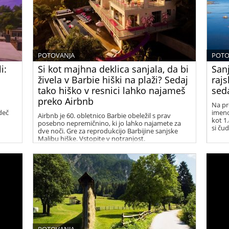
POTOVANJA
POTO
i:
Si kot majhna deklica sanjala, da bi
San
živela v Barbie hiški na plaži? Sedaj
rajs
tako hiško v resnici lahko najameš
seda
preko Airbnb
Na pr
deč
imeno
Airbnb je 60. obletnico Barbie obeležil s prav
kot 1.
posebno nepremičnino, ki jo lahko najamete za
si čud
dve noči. Gre za reprodukcijo Barbijine sanjske
Malibu hiške. Vstopite v notranjost.