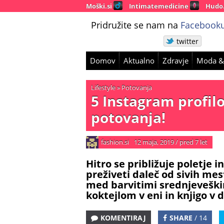
Moški.si
Intimatemedicine
Hudo
Pridružite se nam na
Facebooku
twitter
Domov
Aktualno
Zdravje
Moda &
Lifestyle
»
Potovanja
5 Instagram profilo
potovanja!
fashion.si
12 maja, 2019
/
pred 7 let
Hitro se približuje poletje i
preživeti daleč od sivih me
med barvitimi srednjeveškim
koktejlom v eni in knjigo v d
KOMENTIRAJ
SHARE
/ 14