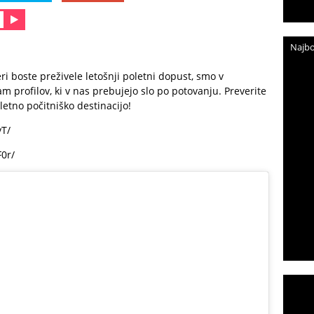
Najbo
eri boste preživele letošnji poletni dopust, smo v
m profilov, ki v nas prebujejo slo po potovanju. Preverite
oletno počitniško destinacijo!
vT/
0r/