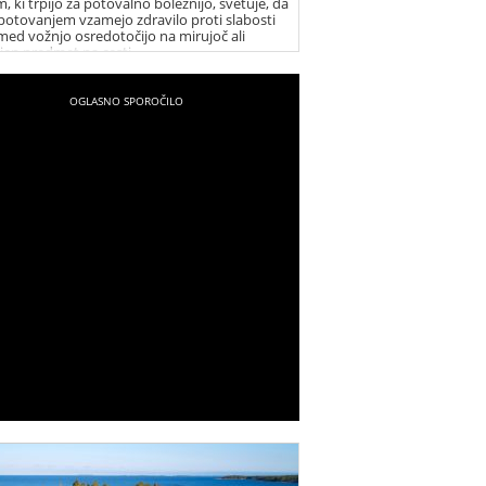
, ki trpijo za potovalno boleznijo, svetuje, da
potovanjem vzamejo zdravilo proti slabosti
 med vožnjo osredotočijo na mirujoč ali
jen predmet na cesti.