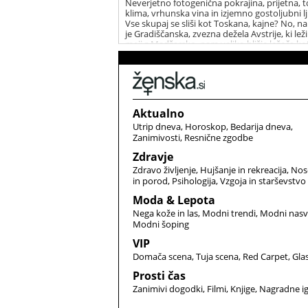
Neverjetno fotogenična pokrajina, prijetna, t
klima, vrhunska vina in izjemno gostoljubni lj
Vse skupaj se sliši kot Toskana, kajne? No, na
je Gradiščanska, zvezna dežela Avstrije, ki lež
meji z Madžarsko, nam veliko bližje ležeča ko
Toskana. A nič manj očarljiva.
Aktualno
Utrip dneva
Horoskop
Bedarija dneva
Zanimivosti
Resnične zgodbe
Zdravje
Zdravo življenje
Hujšanje in rekreacija
Nos
in porod
Psihologija
Vzgoja in starševstvo
Moda & Lepota
Nega kože in las
Modni trendi
Modni nasv
Modni šoping
VIP
Domača scena
Tuja scena
Red Carpet
Gla
Prosti čas
Zanimivi dogodki
Filmi
Knjige
Nagradne i