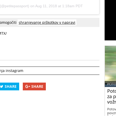
(@petitepassport) on
Aug 11, 2018 at 1:18am PDT
 omogočiti
shranjevanje piškotkov v napravi
MTX/
nja instagram
POTO
SHARE
SHARE
Poto
za 
vož
Potov
povzr