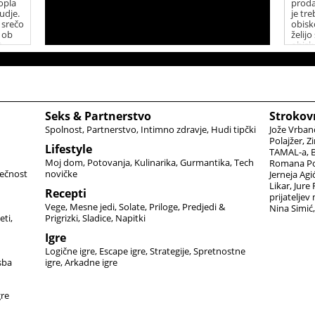
opla
proda
udje.
je tr
 srečo
obisko
i ob
želijo
t
obisk
10.00
Seks & Partnerstvo
Strokov
Spolnost
Partnerstvo
Intimno zdravje
Hudi tipčki
Jože Vrban
Polajžer
Zi
Lifestyle
TAMAL-a
B
Moj dom
Potovanja
Kulinarika
Gurmantika
Tech
Romana Po
ečnost
novičke
Jerneja Agi
Likar
Jure
Recepti
prijateljev
Vege
Mesne jedi
Solate
Priloge
Predjedi &
Nina Simić
eti
Prigrizki
Sladice
Napitki
Igre
Logične igre
Escape igre
Strategije
Spretnostne
sba
igre
Arkadne igre
gre