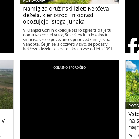
POTOVANJA
Namig za družinski izlet: Kekčeva
dežela, kjer otroci in odrasli
obožujejo istega junaka
V Kranjski Gori in okolici je težko zgrešiti, da je tu
doma Kekec. Od vrtca, šole, številnih lokalov in
smučišč, vse je povezano s pripovedkami Josipa
Vandota. Če jih želiš doživeti v živo, se podaš v
Kekčevo deželo, ki je v teh krajih vse od leta 1991
prava uspešnica.
POTO
Vsto
 v
na s
naj
a.
Prilju