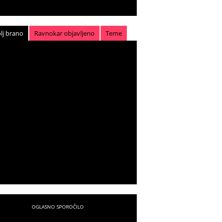
lj brano
Ravnokar objavljeno
Teme