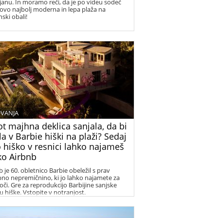
janu. In moramo reči, da je po videu sodeč
ovo najbolj moderna in lepa plaža na
ski obali!
VANJA
ot majhna deklica sanjala, da bi
la v Barbie hiški na plaži? Sedaj
 hiško v resnici lahko najameš
ko Airbnb
 je 60. obletnico Barbie obeležil s prav
no nepremičnino, ki jo lahko najamete za
oči. Gre za reprodukcijo Barbijine sanjske
u hiške. Vstopite v notranjost.