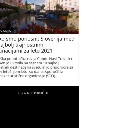
VANJA
ko smo ponosni: Slovenija med
ajbolj trajnostnimi
inacijami za leto 2021
ška popotniška revija Conde Nast Traveller
ovenijo uvrstila na seznam 10 najbolj
stnih destinacij na svetu in jo priporočila za
v letošnjem letu, so danes sporočili iz
nske turistične organizacije (STO).