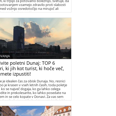
, ki trpijo za potovalno boleznijo, svetuje, da
potovanjem vzamejo zdravilo proti slabosti
 med vožnjo osredotočijo na mirujoč ali
jen predmet na cesti.
VANJA
vite poletni Dunaj: TOP 6
ri, ki jih kot turist, ki hoče več,
mete izpustiti!
e je idealen čas za obisk Dunaja. No, resnici
bo je krasen v vseh letnih časih, toda poletje
s, ko se največ dogaja, ko ga lahko celega
dite in prekolesarite, ko lahko posedate na
em in se celo kopate v Donavi. Za vas sem
a 6 najbolj simpatičnih aktivnosti, ki jih lahko
i počnete na Dunaju.