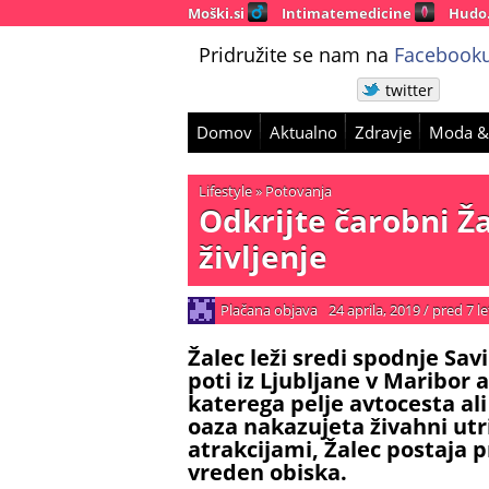
Moški.si
Intimatemedicine
Hudo
Pridružite se nam na
Facebooku
twitter
Domov
Aktualno
Zdravje
Moda &
Lifestyle
»
Potovanja
Odkrijte čarobni Ža
življenje
Plačana objava
24 aprila, 2019
/
pred 7 le
Žalec leži sredi spodnje Savi
poti iz Ljubljane v Maribor a
katerega pelje avtocesta ali
oaza nakazujeta živahni utr
atrakcijami, Žalec postaja pr
vreden obiska.