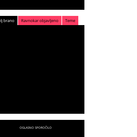
lj brano
Ravnokar objavljeno
Teme