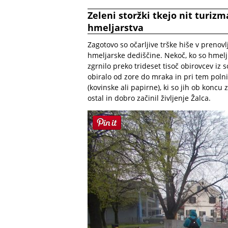
Zeleni storžki tkejo nit turiz
hmeljarstva
Zagotovo so očarljive trške hiše v preno
hmeljarske dediščine. Nekoč, ko so hmelj o
zgrnilo preko trideset tisoč obirovcev iz s
obiralo od zore do mraka in pri tem polnilo
(kovinske ali papirne), ki so jih ob koncu 
ostal in dobro začinil življenje Žalca.