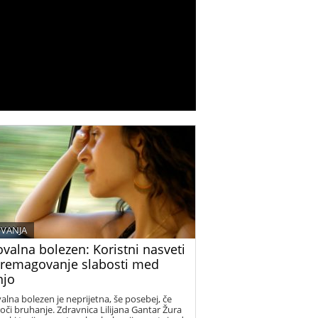
VANJA
valna bolezen: Koristni nasveti
premagovanje slabosti med
njo
alna bolezen je neprijetna, še posebej, če
oči bruhanje. Zdravnica Lilijana Gantar Žura