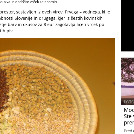
na piva in obdržite vrček za spomin
ostor, sestavljen iz dveh virov. Prvega – vodnega, ki je
bnosti Slovenije in drugega, kjer iz šestih kovinskih
vetje barv in okusov za 8 eur zagotavlja ličen vrček po
ih piv.
POTO
Mode
Ste 
pre
Pred 