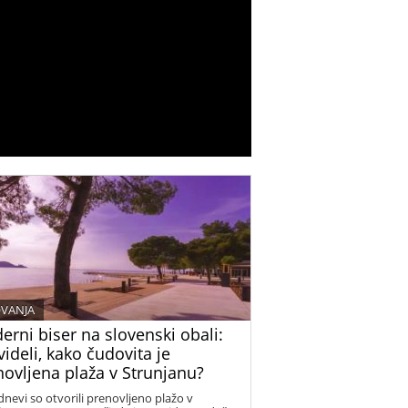
VANJA
rni biser na slovenski obali:
videli, kako čudovita je
novljena plaža v Strunjanu?
dnevi so otvorili prenovljeno plažo v