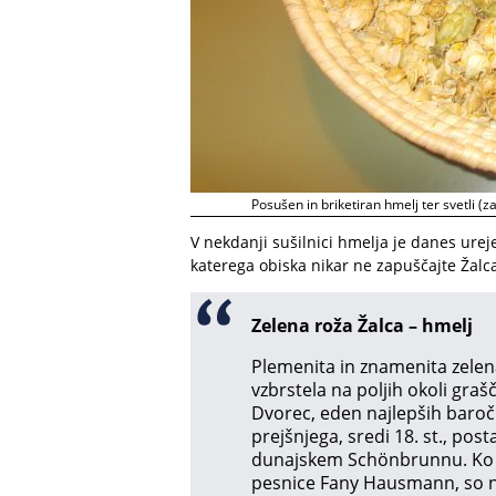
Posušen in briketiran hmelj ter svetli (
V nekdanji sušilnici hmelja je danes urej
katerega obiska nikar ne zapuščajte Žalc
Zelena roža Žalca – hmelj
Plemenita in znamenita zelena
vzbrstela na poljih okoli graš
Dvorec, eden najlepših baročn
prejšnjega, sredi 18. st., post
dunajskem Schönbrunnu. Ko je
pesnice Fany Hausmann, so na n