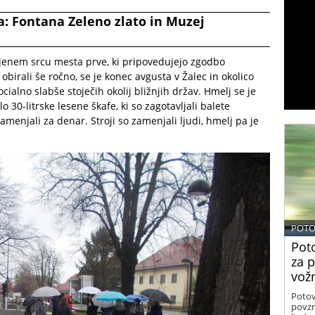
ma: Fontana Zeleno zlato in Muzej
vljenem srcu mesta prve, ki pripovedujejo zgodbo
birali še ročno, se je konec avgusta v Žalec in okolico
ocialno slabše stoječih okolij bližnjih držav. Hmelj se je
 30-litrske lesene škafe, ki so zagotavljali balete
zamenjali za denar. Stroji so zamenjali ljudi, hmelj pa je
POTO
Poto
za 
vož
Potov
povzr