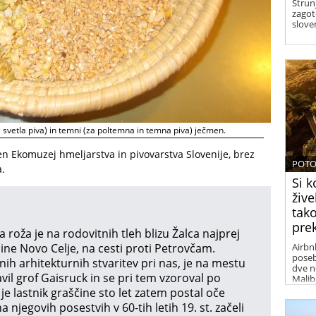
Strun
zagot
sloven
za svetla piva) in temni (za poltemna in temna piva) ječmen.
en Ekomuzej hmeljarstva in pivovarstva Slovenije, brez
POTO
a.
Si k
žive
tako
pre
 roža je na rodovitnih tleh blizu Žalca najprej
čine Novo Celje, na cesti proti Petrovčam.
Airbnb
poseb
ih arhitekturnih stvaritev pri nas, je na mestu
dve n
avil grof Gaisruck in se pri tem vzoroval po
Malib
 lastnik graščine sto let zatem postal oče
jegovih posestvih v 60-tih letih 19. st. začeli