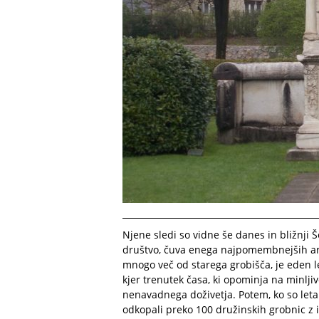
Njene sledi so vidne še danes in bližnji
društvo, čuva enega najpomembnejših arh
mnogo več od starega grobišča, je eden le
kjer trenutek časa, ki opominja na minlji
nenavadnega doživetja. Potem, ko so leta 
odkopali preko 100 družinskih grobnic z i