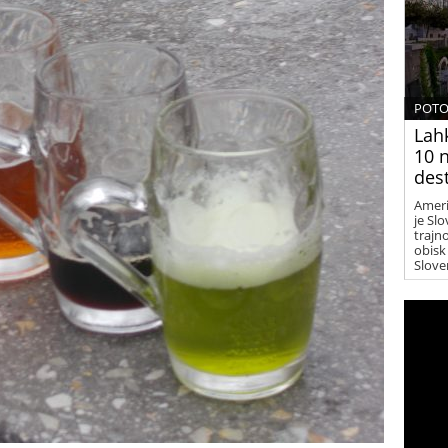
POTO
Lah
10 n
dest
Ameri
je Sl
trajno
obisk 
Slove