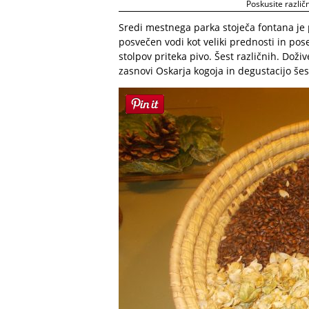
Poskusite različ
Sredi mestnega parka stoječa fontana je pr
posvečen vodi kot veliki prednosti in pose
stolpov priteka pivo. Šest različnih. Doži
zasnovi Oskarja kogoja in degustacijo šest