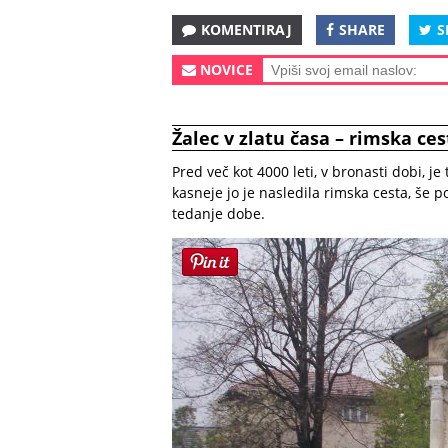
KOMENTIRAJ
SHARE
S
NOVICE
Žalec v zlatu časa – rimska ce
Pred več kot 4000 leti, v bronasti dobi, je 
kasneje jo je nasledila rimska cesta, še 
tedanje dobe.