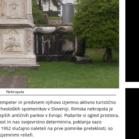
Nekropola
 Šempeter in predvsem njihovo izjemno aktivno turistično
eoloških spomenikov v Sloveniji. Rimska nekropola je
pših antičnih parkov v Evropi. Podarite si ogled prostora,
vost in nas svojevrstno determinira, poklanja oazo
1952 slučajno naleteli na prve pomnike preteklosti, so
zjemnimi reliefi.