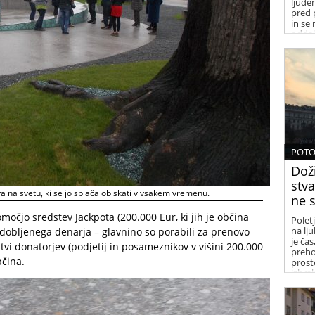
ljudem
pred 
in se
oddal
POTO
Doži
stva
 na svetu, ki se jo splača obiskati v vsakem vremenu.
ne s
močjo sredstev Jackpota (200.000 Eur, ki jih je občina
Poletj
na lju
pridobljenega denarja – glavnino so porabili za prenovo
je ča
tvi donatorjev (podjetij in posameznikov v višini 200.000
preho
bčina.
prost
izbral
polet