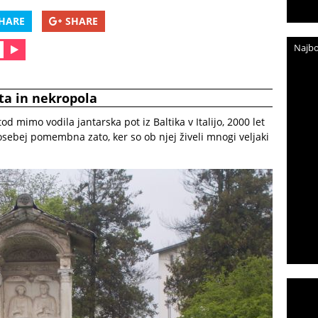
HARE
SHARE
Najbo
sta in nekropola
tod mimo vodila jantarska pot iz Baltika v Italijo, 2000 let
posebej pomembna zato, ker so ob njej živeli mnogi veljaki