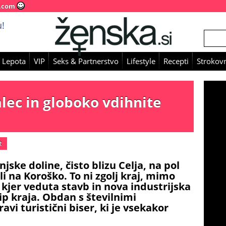
.com
!
 Lepota
VIP
Seks & Partnerstvo
Lifestyle
Recepti
Strokovn
lec in globoko vdihnite
t
njske doline, čisto blizu Celja, na pol
li na Koroško. To ni zgolj kraj, mimo
 kjer veduta stavb in nova industrijska
ip kraja. Obdan s številnimi
avi turistični biser, ki je vsekakor