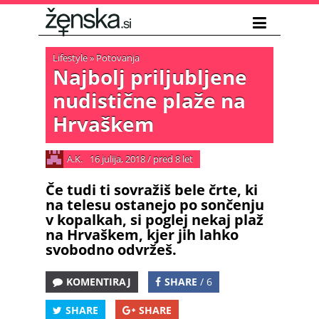
Lifestyle
»
Potovanja
Najbolj priljubljene
nudistične plaže na
Hrvaškem
A.K.
16 julija, 2018
/
pred 8 let
Če tudi ti sovražiš bele črte, ki
na telesu ostanejo po sončenju
v kopalkah, si poglej nekaj plaž
na Hrvaškem, kjer jih lahko
svobodno odvržeš.
KOMENTIRAJ
SHARE
/ 6
SHARE
SHARE