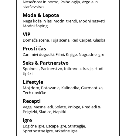
Nosečnost in porod
Psihologija
Vzgoja in
starševstvo
Moda & Lepota
Nega kože in las
Modni trendi
Modni nasveti
Modni šoping
VIP
Domača scena
Tuja scena
Red Carpet
Glasba
Prosti čas
Zanimivi dogodki
Filmi
Knjige
Nagradne igre
Seks & Partnerstvo
Spolnost
Partnerstvo
Intimno zdravje
Hudi
tipčki
Lifestyle
Moj dom
Potovanja
Kulinarika
Gurmantika
Tech novičke
Recepti
Vege
Mesne jedi
Solate
Priloge
Predjedi &
Prigrizki
Sladice
Napitki
Igre
Logične igre
Escape igre
Strategije
Spretnostne igre
Arkadne igre