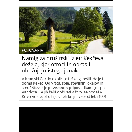
POTOVANJA
Namig za družinski izlet: Kekčeva
dežela, kjer otroci in odrasli
obožujejo istega junaka
V Kranjski Gori in okolici je težko zgrešiti, da je tu
doma Kekec. Od vrtca, šole, številnih lokalov in
smučišč, vse je povezano s pripovedkami Josipa
Vandota. Če jih želiš doživeti v živo, se podaš v
Kekčevo deželo, ki je v teh krajih vse od leta 1991
prava uspešnica.