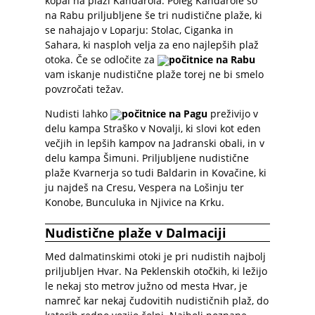
kopal na plaži Kandarola. Poleg Kandarole so
na Rabu priljubljene še tri nudistične plaže, ki
se nahajajo v Loparju: Stolac, Ciganka in
Sahara, ki nasploh velja za eno najlepših plaž
otoka. Če se odločite za
počitnice na Rabu
vam iskanje nudistične plaže torej ne bi smelo
povzročati težav.
Nudisti lahko
počitnice na Pagu
preživijo v
delu kampa Straško v Novalji, ki slovi kot eden
večjih in lepših kampov na Jadranski obali, in v
delu kampa Šimuni. Priljubljene nudistične
plaže Kvarnerja so tudi Baldarin in Kovačine, ki
ju najdeš na Cresu, Vespera na Lošinju ter
Konobe, Bunculuka in Njivice na Krku.
Nudistične plaže v Dalmaciji
Med dalmatinskimi otoki je pri nudistih najbolj
priljubljen Hvar. Na Peklenskih otočkih, ki ležijo
le nekaj sto metrov južno od mesta Hvar, je
namreč kar nekaj čudovitih nudističnih plaž, do