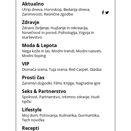
Aktualno
Utrip dneva
Horoskop
Bedarija dneva
Zanimivosti
Resnične zgodbe
Zdravje
Zdravo življenje
Hujšanje in rekreacija
Nosečnost in porod
Psihologija
Vzgoja in
starševstvo
Moda & Lepota
Nega kože in las
Modni trendi
Modni nasveti
Modni šoping
VIP
Domača scena
Tuja scena
Red Carpet
Glasba
Prosti čas
Zanimivi dogodki
Filmi
Knjige
Nagradne igre
Seks & Partnerstvo
Spolnost
Partnerstvo
Intimno zdravje
Hudi
tipčki
Lifestyle
Moj dom
Potovanja
Kulinarika
Gurmantika
Tech novičke
Recepti