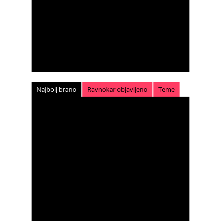
Najbolj brano
Ravnokar objavljeno
Teme