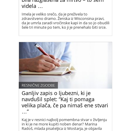
videla …
Imela je veliko srečo, da je preživela to
zdravstveno dramo. Ženska iz Wisconsina pravi,
da je umrla zaradi vročinske kapi in da so jo obudili
šele tri minute po tem, ko ji je prenehalo biti srce.
RESNIČNE ZGODBE
Ganljiv zapis o ljubezni, ki je
navdušil splet: “Kaj ti pomaga
velika plača, če pa nimaš ene stvari
…”
Kaj je v resnici najbolj pomembna stvar v življenju
in ki je ne more kupiti noben denar? Marina
Radoš, mlada pisateljica iz Mostarja, je objavila