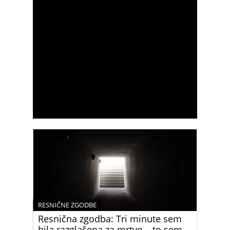
RESNIČNE ZGODBE
Resnična zgodba: Tri minute sem
bila razglašena za mrtvo – to sem