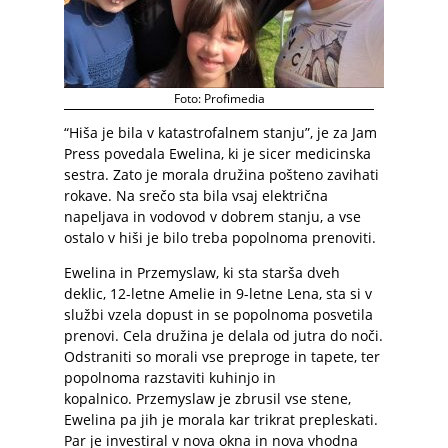
Foto: Profimedia
“Hiša je bila v katastrofalnem stanju”, je za Jam
Press povedala Ewelina, ki je sicer medicinska
sestra. Zato je morala družina pošteno zavihati
rokave. Na srečo sta bila vsaj električna
napeljava in vodovod v dobrem stanju, a vse
ostalo v hiši je bilo treba popolnoma prenoviti.
Ewelina in Przemyslaw, ki sta starša dveh
deklic, 12-letne Amelie in 9-letne Lena, sta si v
službi vzela dopust in se popolnoma posvetila
prenovi. Cela družina je delala od jutra do noči.
Odstraniti so morali vse preproge in tapete, ter
popolnoma razstaviti kuhinjo in
kopalnico. Przemyslaw je zbrusil vse stene,
Ewelina pa jih je morala kar trikrat prepleskati.
Par je investiral v nova okna in nova vhodna