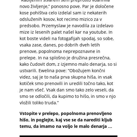
novo življenje,” ponosno pove. Par je določene
kose pohištva celo izdelal sam iz nekaterih
odsluženih kosov, kot recimo mizico za v
predsobo. Przemyslaw je navodila za izdelavo
mize iz lesenih palet našel kar na youtube. In
kot boste videli na fotogafijah spodaj, so sobe,
vsaka zase, danes, po dobrih dveh letih
prenove, popolnoma neprepoznavne in
prelepe. In na splošno je družina presrečna,
kako čudovit dom, z izjemno malo denarja, so si
ustvarili. Ewelina pove: “Obožujem končni
videz, saj je to naša prva skupna hiša, in vsak
kotiček smo prenovili in uredili točno tako, kot
je nam všeč. Vsak dan smo tako zelo veseli, da
smo se odločili, da kupimo to hišo, in smo v njo
vložili toliko truda.”
Vstopite v prelepo, popolnoma prenovljeno
hišo, in poglejte, kaj vse se da narediti kljub
temu, da imamo na voljo le malo denarja …