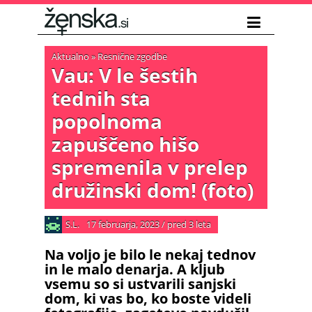
Aktualno
»
Resnične zgodbe
Vau: V le šestih
tednih sta
popolnoma
zapuščeno hišo
spremenila v prelep
družinski dom! (foto)
S.L.
17 februarja, 2023
/
pred 3 leta
Na voljo je bilo le nekaj tednov
in le malo denarja. A kljub
vsemu so si ustvarili sanjski
dom, ki vas bo, ko boste videli