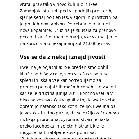
vrata, prav tako v novo kuhinjo iz Ikee.
Zamenjala sta tudi pod v spodnjih prostorih,
kjer je sedaj po tleh les, v zgornjih prostorih pa
je po tleh nov tapison. Potrebna je bila tudi
nova kopalnice. Družina je skušala za prenovo
porabiti kar čim manj denarja, vse skupaj jih je
na koncu stalo nekaj manj kot 21.000 evrov.
Vse se da z nekaj iznajdljivosti
Ewelina je pojasnila: “Še preden smo dobili
ključe od hiše v roke, sem ves čas visela na
spletu in iskala vse kar potrebujemo za
prenovo po najnižjih možnih cenah.” In vse od
kar se je družina junija 2018 končno vselila v
hišo, so ves svoj čas vlagali v to, da vsako sobo
opremijo natanko tako kot si želijo. Ewelina pa
je ves čas budno pazila, da se držijo začrtanega
nizkega proračuna, ogromno stvari je našla
preko facebooka in spletnih strani, kje je
mogoče najti rabljene kose pohištva.
“Rabljenim stvarem sem preprosto vdahnila