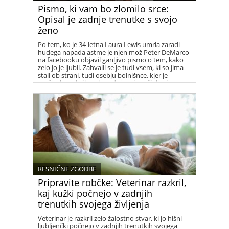
Pismo, ki vam bo zlomilo srce:
Opisal je zadnje trenutke s svojo
ženo
Po tem, ko je 34-letna Laura Lewis umrla zaradi
hudega napada astme je njen mož Peter DeMarco
na facebooku objavil ganljivo pismo o tem, kako
zelo jo je ljubil. Zahvalil se je tudi vsem, ki so jima
stali ob strani, tudi osebju bolnišnce, kjer je
preživela zadnjih sedem dni svojega življenja.
RESNIČNE ZGODBE
Pripravite robčke: Veterinar razkril,
kaj kužki počnejo v zadnjih
trenutkih svojega življenja
Veterinar je razkril zelo žalostno stvar, ki jo hišni
ljubljenčki počnejo v zadnjih trenutkih svojega