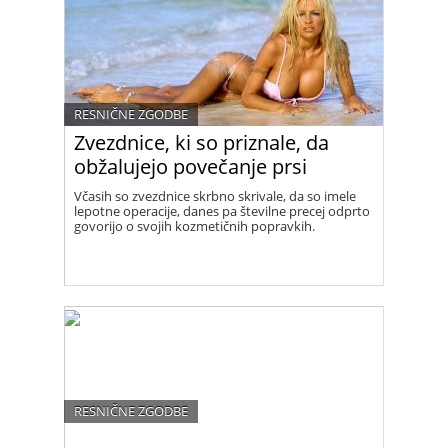
RESNIČNE ZGODBE
Zvezdnice, ki so priznale, da
obžalujejo povečanje prsi
Včasih so zvezdnice skrbno skrivale, da so imele
lepotne operacije, danes pa številne precej odprto
govorijo o svojih kozmetičnih popravkih.
RESNIČNE ZGODBE