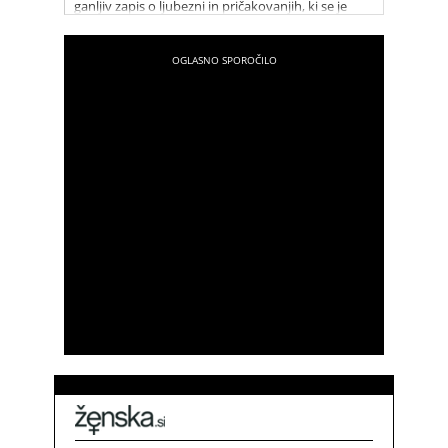
ganljiv zapis o ljubezni in pričakovanjih, ki se je
hitro razširil po spletu in ganil marsikoga.