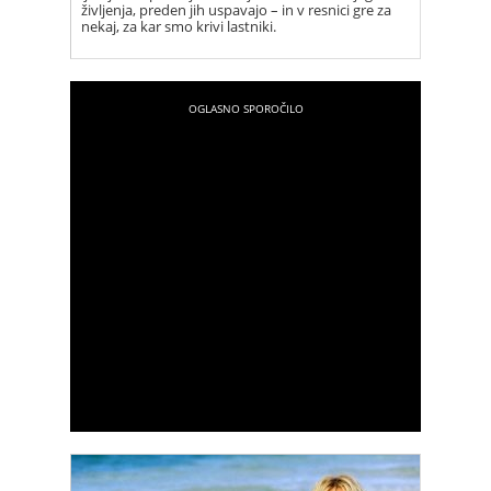
življenja, preden jih uspavajo – in v resnici gre za
nekaj, za kar smo krivi lastniki.