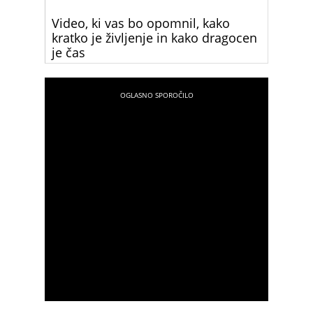
Video, ki vas bo opomnil, kako
kratko je življenje in kako dragocen
je čas
Reakcija te ženske nas opominja, kako hitro
mineva čas in kako neprecenljivi so določeni
trenutki. Teh se ne da dobiti nazaj, zato moramo
uživati v vsakem od njih, saj na koncu ostanejo le
spomini.