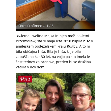
Foto: Profimedia 1 / 8
36-letna Ewelina Mejka in njen mož, 33-letni
Przemyslaw, sta si maja leta 2018 kupila hišo v
angleškem podeželskem kraju Rugby. A to ni
bila običajna hiša. Bila je hiša, ki je bila
zapuščena kar 30 let, na voljo pa sta imela le
šest tednov za prenovo, preden bi se družina
vselila v nov dom.