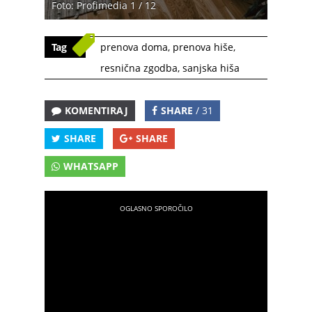
Foto: Profimedia 1 / 12
Tag
prenova doma
,
prenova hiše
,
resnična zgodba
,
sanjska hiša
KOMENTIRAJ
SHARE
/ 31
SHARE
SHARE
WHATSAPP