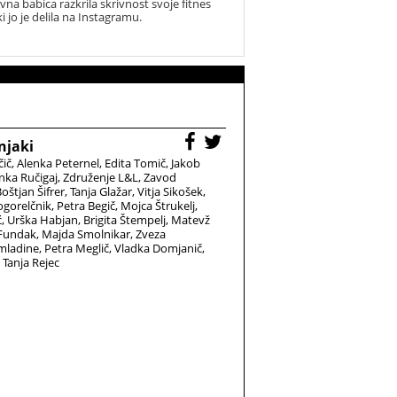
vna babica razkrila skrivnost svoje fitnes
ki jo je delila na Instagramu.
njaki
čič
Alenka Peternel
Edita Tomič
Jakob
nka Ručigaj
Združenje L&L
Zavod
oštjan Šifrer
Tanja Glažar
Vitja Sikošek
gorelčnik
Petra Begič
Mojca Štrukelj
ć
Urška Habjan
Brigita Štempelj
Matevž
 Fundak
Majda Smolnikar
Zveza
 mladine
Petra Meglič
Vladka Domjanič
Tanja Rejec