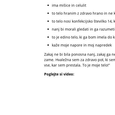
ima mišice in celulit
to telo hranim z zdravo hrano in ne 
to telo nosi konfekcijsko številko 14,
nanj bi morali gledati in ga razumeti
to je edino telo, ki ga bom imela do k
kaže moje napore in moj napredek
Zakaj ne bi bila ponosna nanj, zakaj ga ne
zame. Hvaležna sem za zdravo pot, ki sem
vse, kar sem prestala. To je moje telo!”
Poglejte si video: