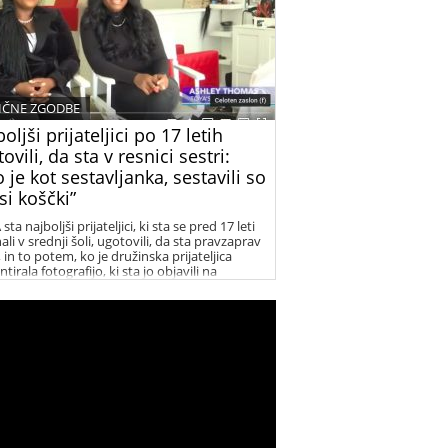
IČNE ZGODBE
oljši prijateljici po 17 letih
ovili, da sta v resnici sestri:
o je kot sestavljanka, sestavili so
si koščki”
sta najboljši prijateljici, ki sta se pred 17 leti
li v srednji šoli, ugotovili, da sta pravzaprav
, in to potem, ko je družinska prijateljica
irala fotografijo, ki sta jo objavili na
booku.