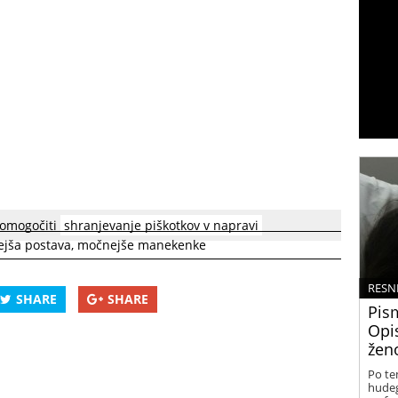
 omogočiti
shranjevanje piškotkov v napravi
jša postava
,
močnejše manekenke
RESN
SHARE
SHARE
Pis
Opis
žen
Po te
hudeg