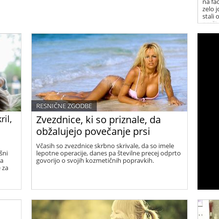
na fa
zelo j
stali 
preži
RESNIČNE ZGODBE
ril,
Zvezdnice, ki so priznale, da
obžalujejo povečanje prsi
Včasih so zvezdnice skrbno skrivale, da so imele
išni
lepotne operacije, danes pa številne precej odprto
ga
govorijo o svojih kozmetičnih popravkih.
e za