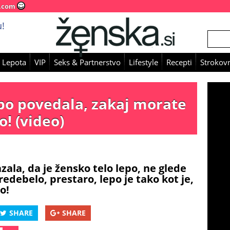
.com
!
 Lepota
VIP
Seks & Partnerstvo
Lifestyle
Recepti
Strokovn
bo povedala, zakaj morate
o! (video)
ala, da je žensko telo lepo, ne glede
redebelo, prestaro, lepo je tako kot je,
o!
SHARE
SHARE