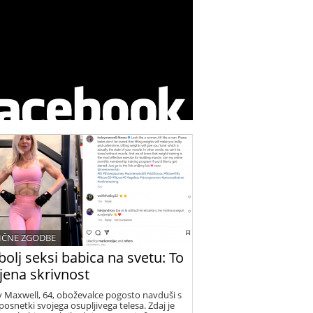
IČNE ZGODBE
bolj seksi babica na svetu: To
njena skrivnost
y Maxwell, 64, oboževalce pogosto navduši s
 posnetki svojega osupljivega telesa. Zdaj je