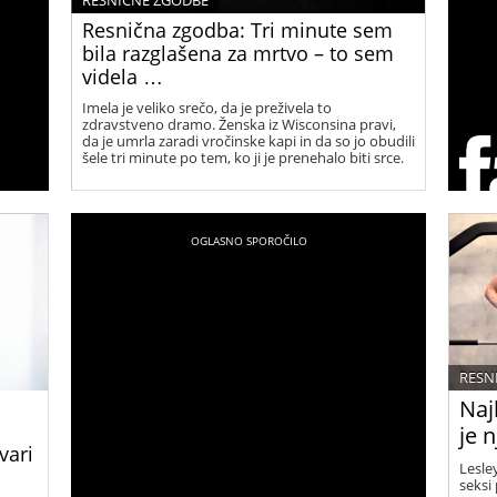
RESNIČNE ZGODBE
Resnična zgodba: Tri minute sem
bila razglašena za mrtvo – to sem
videla …
Imela je veliko srečo, da je preživela to
zdravstveno dramo. Ženska iz Wisconsina pravi,
da je umrla zaradi vročinske kapi in da so jo obudili
šele tri minute po tem, ko ji je prenehalo biti srce.
RESN
Naj
je 
vari
Lesle
seksi