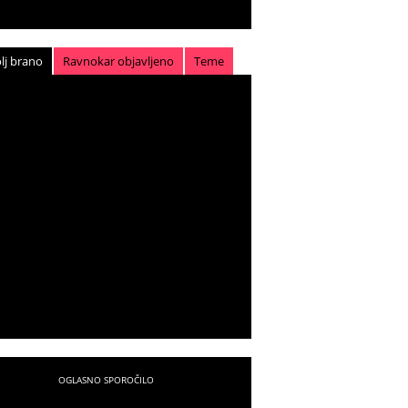
lj brano
Ravnokar objavljeno
Teme