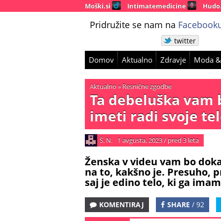
Moški.si
Intimatemedicine
Hudo
Pridružite se nam na
Facebooku
twitter
Domov
Aktualno
Zdravje
Moda &
Aktualno
»
Resnične zgodbe
Ta debeluška vam 
imeti radi svoje tel
Š. N.
1 avgusta, 2023
/
pred 3 leta
Ženska v videu vam bo dokaz
na to, kakšno je. Presuho, p
saj je edino telo, ki ga imam
KOMENTIRAJ
SHARE
/ 92