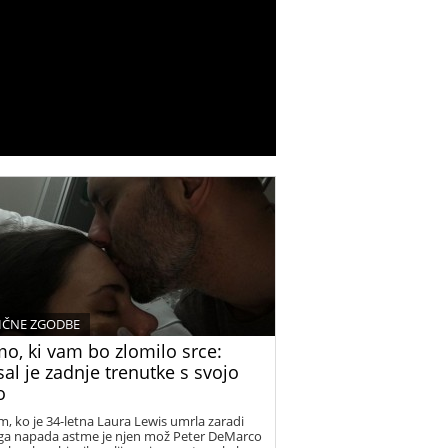
IČNE ZGODBE
mo, ki vam bo zlomilo srce:
al je zadnje trenutke s svojo
o
m, ko je 34-letna Laura Lewis umrla zaradi
a napada astme je njen mož Peter DeMarco