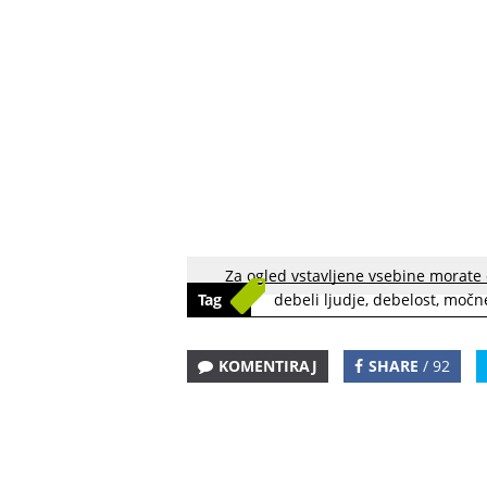
Za ogled vstavljene vsebine morate
Tag
debeli ljudje
,
debelost
,
močne
KOMENTIRAJ
SHARE
/ 92