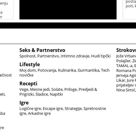
posta
jenju
poti, 
la
je
Seks & Partnerstvo
Strokov
Spolnost
Partnerstvo
Intimno zdravje
Hudi tipčki
Jože Vrban
Polajžer
Zi
Lifestyle
TAMAL-a
B
Moj dom
Potovanja
Kulinarika
Gurmantika
Tech
Romana Po
ečnost
novičke
Jerneja Agi
Likar
Jure
Recepti
prijateljev
Vege
Mesne jedi
Solate
Priloge
Predjedi &
Nina Simić
eti
Prigrizki
Sladice
Napitki
Igre
Logične igre
Escape igre
Strategije
Spretnostne
sba
igre
Arkadne igre
gre