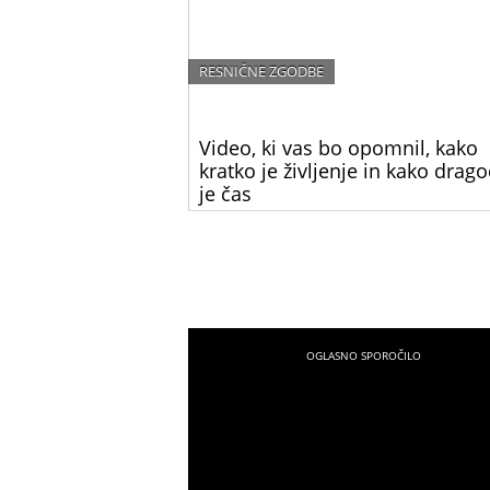
RESNIČNE ZGODBE
Video, ki vas bo opomnil, kako
kratko je življenje in kako drag
je čas
Reakcija te ženske nas opominja, kako hitro
mineva čas in kako neprecenljivi so določeni
trenutki. Teh se ne da dobiti nazaj, zato mo
uživati v vsakem od njih, saj na koncu ostane
spomini.