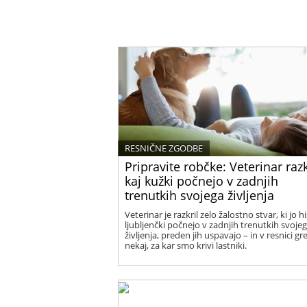
RESNIČNE ZGODBE
Pripravite robčke: Veterinar razk
kaj kužki počnejo v zadnjih
trenutkih svojega življenja
Veterinar je razkril zelo žalostno stvar, ki jo h
ljubljenčki počnejo v zadnjih trenutkih svoje
življenja, preden jih uspavajo – in v resnici gr
nekaj, za kar smo krivi lastniki.