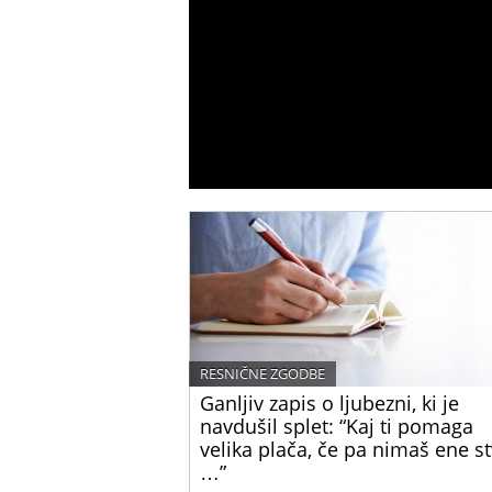
RESNIČNE ZGODBE
Ganljiv zapis o ljubezni, ki je
navdušil splet: “Kaj ti pomaga
velika plača, če pa nimaš ene st
…”