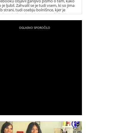
cebooku objavil ganljivo pismo o tem, kako
o je ljubil. Zahvalil se je tudi vsem, ki so jima
ob strani, tudi osebju bolnišnce, kjer je
vela zadnjih sedem dni svojega življenja.