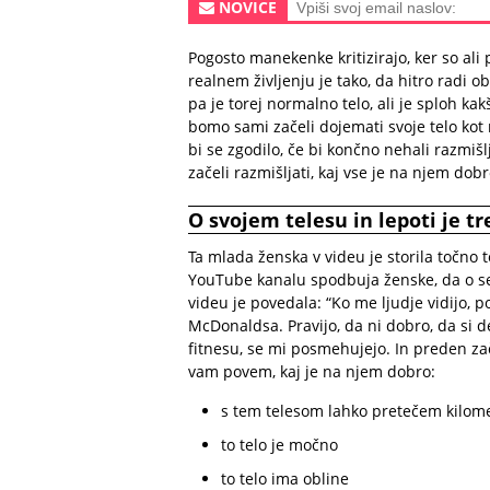
NOVICE
Pogosto manekenke kritizirajo, ker so ali 
realnem življenju je tako, da hitro radi 
pa je torej normalno telo, ali je sploh k
bomo sami začeli dojemati svoje telo kot
bi se zgodilo, če bi končno nehali razmiš
začeli razmišljati, kaj vse je na njem dob
O svojem telesu in lepoti je tr
Ta mlada ženska v videu je storila točno 
YouTube kanalu spodbuja ženske, da o sebi
videu je povedala: “Ko me ljudje vidijo, p
McDonaldsa. Pravijo, da ni dobro, da si d
fitnesu, se mi posmehujejo. In preden zač
vam povem, kaj je na njem dobro:
s tem telesom lahko pretečem kilome
to telo je močno
to telo ima obline