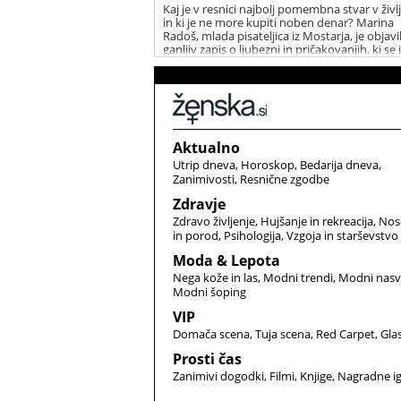
Kaj je v resnici najbolj pomembna stvar v živl
in ki je ne more kupiti noben denar? Marina
Radoš, mlada pisateljica iz Mostarja, je objavi
ganljiv zapis o ljubezni in pričakovanjih, ki se 
hitro razširil po spletu in ganil marsikoga.
Aktualno
Utrip dneva
Horoskop
Bedarija dneva
Zanimivosti
Resnične zgodbe
Zdravje
Zdravo življenje
Hujšanje in rekreacija
Nos
in porod
Psihologija
Vzgoja in starševstvo
Moda & Lepota
Nega kože in las
Modni trendi
Modni nasv
Modni šoping
VIP
Domača scena
Tuja scena
Red Carpet
Gla
Prosti čas
Zanimivi dogodki
Filmi
Knjige
Nagradne i