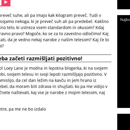
preveč suhe, ali pa imajo kak kilogram preveč. Tudi v
Najbo
obsojamo nekoga, ki je preveč suh ali pa predebel. Kakšno
akšno telo, ki ustreza vsem standardom in okusom? Kdaj
 ravno pravo? Mogoče, ko se za to zavestno odločimo! Kaj
ljati, da je vedno nekaj narobe z našim telesom? Kaj če bi
ro?
eba začeti razmišljati pozitivno!
to! Loey Lane je modna in lepotna blogerka, ki na svojem
, svojem telesu in svoji lepoti razmišljajo pozitivno. V
omislijo, da cel dan ležim na kavču in jem hrano iz
ebel, da moram biti zdrava in shujšati, ko pa me vidijo v
nete naštevati, kaj vse je narobe z mojim telesom, naj
tre, pa me ne bo izdalo