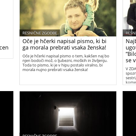
RESNIČNE ZGODBE
RESN
Oče je hčerki napisal pismo, ki bi
Najb
ocen
ga morala prebrati vsaka ženska!
ugot
“Bil
Oče je hčerki napisal pismo o tem, kakšen naj bo
se v
njen bodoči mož, o ljubezni, moških in življenju.
Toda to pismo, ki je v hipu postalo viralno, bi
V ZDA 
morala nujno prebrati vsaka ženska!
ramo
spozna
jo le
sestri
koment
Face