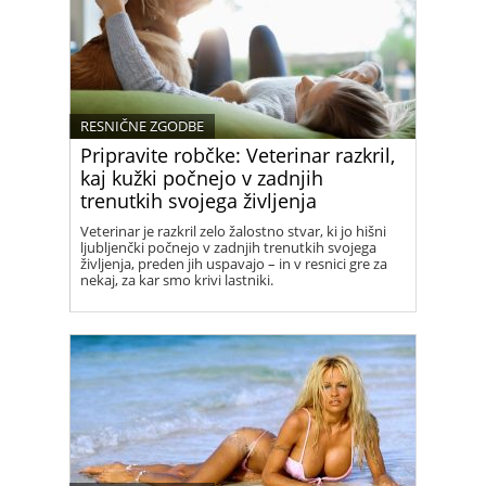
RESNIČNE ZGODBE
Pripravite robčke: Veterinar razkril,
kaj kužki počnejo v zadnjih
trenutkih svojega življenja
Veterinar je razkril zelo žalostno stvar, ki jo hišni
ljubljenčki počnejo v zadnjih trenutkih svojega
življenja, preden jih uspavajo – in v resnici gre za
nekaj, za kar smo krivi lastniki.