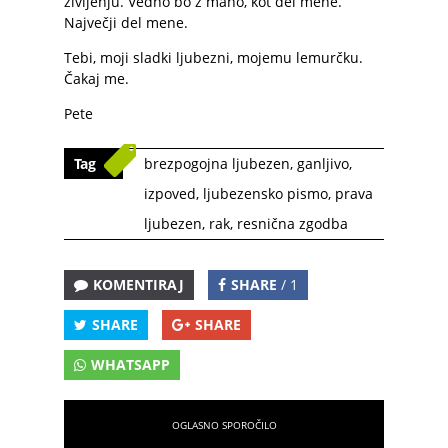
življenju. Vedno bo z mano, kot del mene.
Največji del mene.
Tebi, moji sladki ljubezni, mojemu lemurčku.
Čakaj me.
Pete
Tag
brezpogojna ljubezen
,
ganljivo
,
izpoved
,
ljubezensko pismo
,
prava
ljubezen
,
rak
,
resnična zgodba
KOMENTIRAJ
SHARE
/ 1
SHARE
SHARE
WHATSAPP