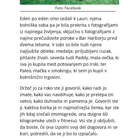
Foto: Facebook
Eden po eden smo sedali k Lauri, njena
bolniška soba pa je bila prekrita s fotografijami
iz najinega življenja, vključno s fotografijami z
najine prečudovite poroke v Bar Harborju pred
dvema letoma. V sobi so bile tudi njene
najljubše obleke, medalje, priljubljeni ruzak,
plišaste živali, seveda tudi Paddy, mala ovčka, ki
sva jo kupila med potovanjem po Irski, ter
Paleo, mačka v smokingu, ki sem jo kupil v
bolnišnični trgovini.
Držeč jo za roko ste ji govorili, kako radi jo
imate, kako vas navdihuje, kako je prelepa (in
seksi), kako duhovita in pametna je. Govorili ste
ji, kakšna borka je in najmočnejša ženka, kar ste
jih kdaj srečali (mimogrede, ona dvigne 60
kilogramske uteži v fitnesu). Vsi ste ji obljubili,
da boste, če ona izpolni svoj del dogovora in se
bori, potredili, da se ji bo to izplačalo.