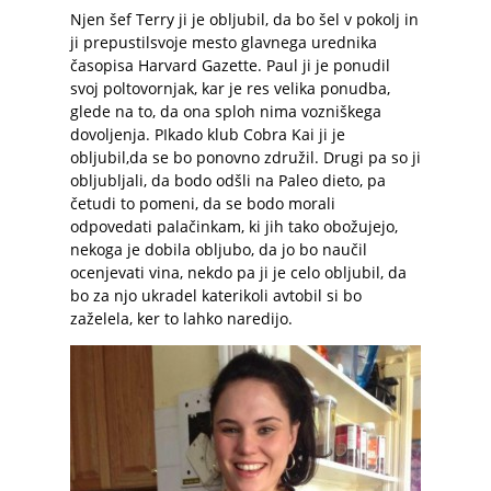
Njen šef Terry ji je obljubil, da bo šel v pokolj in
ji prepustilsvoje mesto glavnega urednika
časopisa Harvard Gazette. Paul ji je ponudil
svoj poltovornjak, kar je res velika ponudba,
glede na to, da ona sploh nima vozniškega
dovoljenja. PIkado klub Cobra Kai ji je
obljubil,da se bo ponovno združil. Drugi pa so ji
obljubljali, da bodo odšli na Paleo dieto, pa
četudi to pomeni, da se bodo morali
odpovedati palačinkam, ki jih tako obožujejo,
nekoga je dobila obljubo, da jo bo naučil
ocenjevati vina, nekdo pa ji je celo obljubil, da
bo za njo ukradel katerikoli avtobil si bo
zaželela, ker to lahko naredijo.