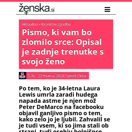
Aktualno
»
Resnične zgodbe
Pismo, ki vam bo
zlomilo srce: Opisal
je zadnje trenutke s
svojo ženo
Š. N.
22 marca, 2024
/
pred 2 leta
Po tem, ko je 34-letna Laura
Lewis umrla zaradi hudega
napada astme je njen mož
Peter DeMarco na facebooku
objavil ganljivo pismo o tem,
kako zelo jo je ljubil. Zahvalil se
je tudi vsem, ki so jima stali ob
strani, tudi osebju bolnišnce,