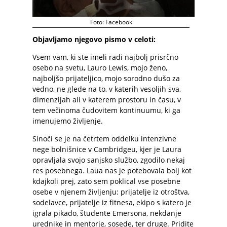
Foto: Facebook
Objavljamo njegovo pismo v celoti:
Vsem vam, ki ste imeli radi najbolj prisrčno
osebo na svetu, Lauro Lewis, mojo ženo,
najboljšo prijateljico, mojo sorodno dušo za
vedno, ne glede na to, v katerih vesoljih sva,
dimenzijah ali v katerem prostoru in času, v
tem večinoma čudovitem kontinuumu, ki ga
imenujemo življenje.
Sinoči se je na četrtem oddelku intenzivne
nege bolnišnice v Cambridgeu, kjer je Laura
opravljala svojo sanjsko službo, zgodilo nekaj
res posebnega. Laua nas je potebovala bolj kot
kdajkoli prej, zato sem poklical vse posebne
osebe v njenem življenju: prijatelje iz otroštva,
sodelavce, prijatelje iz fitnesa, ekipo s katero je
igrala pikado, študente Emersona, nekdanje
urednike in mentorje, sosede, ter druge. Pridite