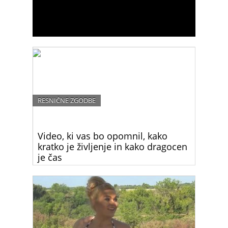
RESNIČNE ZGODBE
Video, ki vas bo opomnil, kako
kratko je življenje in kako dragocen
je čas
Reakcija te ženske nas opominja, kako hitro
mineva čas in kako neprecenljivi so določeni
trenutki. Teh se ne da dobiti nazaj, zato moramo
uživati v vsakem od njih, saj na koncu ostanejo le
spomini.