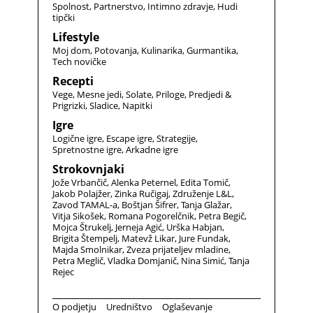
Spolnost
Partnerstvo
Intimno zdravje
Hudi
tipčki
Lifestyle
Moj dom
Potovanja
Kulinarika
Gurmantika
Tech novičke
Recepti
Vege
Mesne jedi
Solate
Priloge
Predjedi &
Prigrizki
Sladice
Napitki
Igre
Logične igre
Escape igre
Strategije
Spretnostne igre
Arkadne igre
Strokovnjaki
Jože Vrbančič
Alenka Peternel
Edita Tomič
Jakob Polajžer
Zinka Ručigaj
Združenje L&L
Zavod TAMAL-a
Boštjan Šifrer
Tanja Glažar
Vitja Sikošek
Romana Pogorelčnik
Petra Begič
Mojca Štrukelj
Jerneja Agić
Urška Habjan
Brigita Štempelj
Matevž Likar
Jure Fundak
Majda Smolnikar
Zveza prijateljev mladine
Petra Meglič
Vladka Domjanič
Nina Simić
Tanja
Rejec
O podjetju
Uredništvo
Oglaševanje