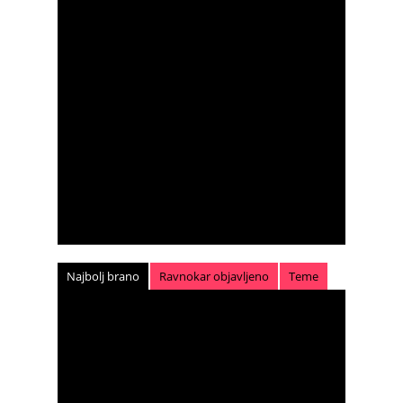
Najbolj brano
Ravnokar objavljeno
Teme