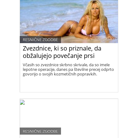
RESNIČNE ZGODBE
Zvezdnice, ki so priznale, da
obžalujejo povečanje prsi
Včasih so zvezdnice skrbno skrivale, da so imele
lepotne operacije, danes pa številne precej odprto
govorijo o svojih kozmetičnih popravkih.
RESNIČNE ZGODBE