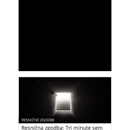
RESNIČNE ZGODBE
Resnična zgodba: Tri minute sem