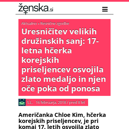
Aktualno
»
Resnične zgodbe
Uresničitev velikih
družinskih sanj: 17-
letna hčerka
korejskih
priseljencev osvojila
zlato medaljo in njen
oče poka od ponosa
S.L.
16 februarja, 2018
/
pred 8 let
Američanka Chloe Kim, hčerka
korejskih priseljencev, je pri
komaj 17. letih osvojila zlato