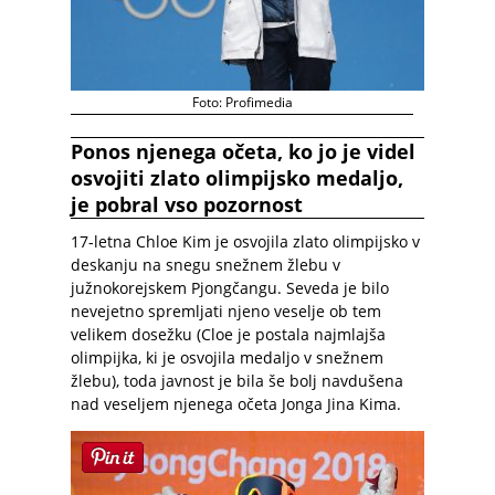
Foto: Profimedia
Ponos njenega očeta, ko jo je videl
osvojiti zlato olimpijsko medaljo,
je pobral vso pozornost
17-letna Chloe Kim je osvojila zlato olimpijsko v
deskanju na snegu snežnem žlebu v
južnokorejskem Pjongčangu. Seveda je bilo
nevejetno spremljati njeno veselje ob tem
velikem dosežku (Cloe je postala najmlajša
olimpijka, ki je osvojila medaljo v snežnem
žlebu), toda javnost je bila še bolj navdušena
nad veseljem njenega očeta Jonga Jina Kima.