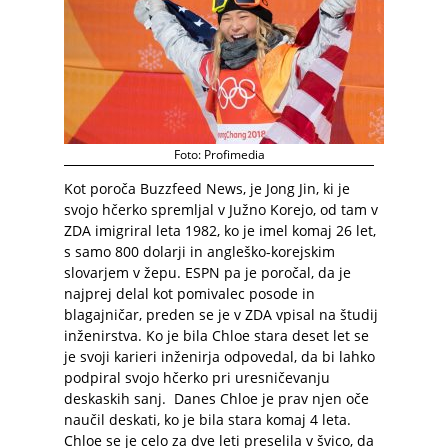
Foto: Profimedia
Kot poroča Buzzfeed News, je Jong Jin, ki je
svojo hčerko spremljal v Južno Korejo, od tam v
ZDA imigriral leta 1982, ko je imel komaj 26 let,
s samo 800 dolarji in angleško-korejskim
slovarjem v žepu. ESPN pa je poročal, da je
najprej delal kot pomivalec posode in
blagajničar, preden se je v ZDA vpisal na študij
inženirstva. Ko je bila Chloe stara deset let se
je svoji karieri inženirja odpovedal, da bi lahko
podpiral svojo hčerko pri uresničevanju
deskaskih sanj. Danes Chloe je prav njen oče
naučil deskati, ko je bila stara komaj 4 leta.
Chloe se je celo za dve leti preselila v švico, da