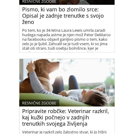
RESNIČNE ZGODBE
Pismo, ki vam bo zlomilo srce:
Opisal je zadnje trenutke s svojo
ženo
Po tem, ko je 34-letna Laura Lewis umrla zaradi
hudega napada astme je njen mož Peter DeMarco
na facebooku objavil ganljivo pismo o tem, kako
zelo jo je ljubil. Zahvalil se je tudi vsem, ki so jima
stali ob strani, tudi osebju bolnišnce, kjer je
preživela zadnjih sedem dni svojega življenja.
RESNIČNE ZGODBE
Pripravite robčke: Veterinar razkril,
kaj kužki počnejo v zadnjih
trenutkih svojega življenja
Veterinar je razkril zelo žalostno stvar, ki jo hišni