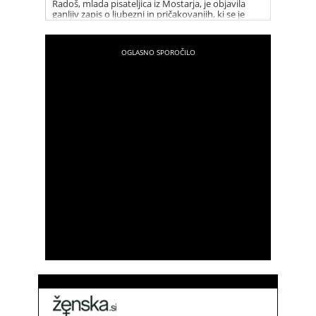
Radoš, mlada pisateljica iz Mostarja, je objavila
ganljiv zapis o ljubezni in pričakovanjih, ki se je
hitro razširil po spletu in ganil marsikoga.