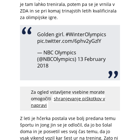
je tam lahko trenirala, potem pa se je vrnila v
ZDA in se pri komaj trinajstih letih kvalificirala
za olimpijske igre.
Golden girl.
#WinterOlympics
pic.twitter.com/6phv2yGzlY
— NBC Olympics
(@NBCOlympics)
13 February
2018
Za ogled vstavljene vsebine morate
omogočiti
shranjevanje piškotkov v
napravi
Z leti je hčerka postala vse bolj predana temu
športu in Jong Jin se je odločil, da jo bo šolal
doma in je posvetil ves svoj čas temu, da jo
vsak vikend vozil kar šest ur na trening. Zato ni