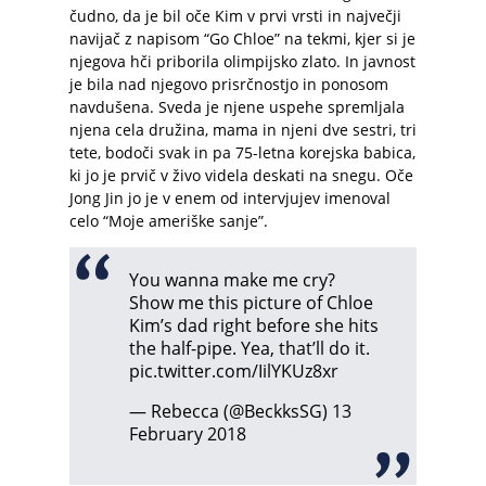
čudno, da je bil oče Kim v prvi vrsti in največji
navijač z napisom “Go Chloe” na tekmi, kjer si je
njegova hči priborila olimpijsko zlato. In javnost
je bila nad njegovo prisrčnostjo in ponosom
navdušena. Sveda je njene uspehe spremljala
njena cela družina, mama in njeni dve sestri, tri
tete, bodoči svak in pa 75-letna korejska babica,
ki jo je prvič v živo videla deskati na snegu. Oče
Jong Jin jo je v enem od intervjujev imenoval
celo “Moje ameriške sanje”.
You wanna make me cry?
Show me this picture of Chloe
Kim’s dad right before she hits
the half-pipe. Yea, that’ll do it.
pic.twitter.com/IilYKUz8xr
— Rebecca (@BeckksSG)
13
February 2018