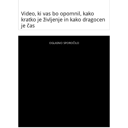
Video, ki vas bo opomnil, kako
kratko je življenje in kako dragocen
je čas
Reakcija te ženske nas opominja, kako hitro
mineva čas in kako neprecenljivi so določeni
trenutki. Teh se ne da dobiti nazaj, zato moramo
uživati v vsakem od njih, saj na koncu ostanejo le
spomini.