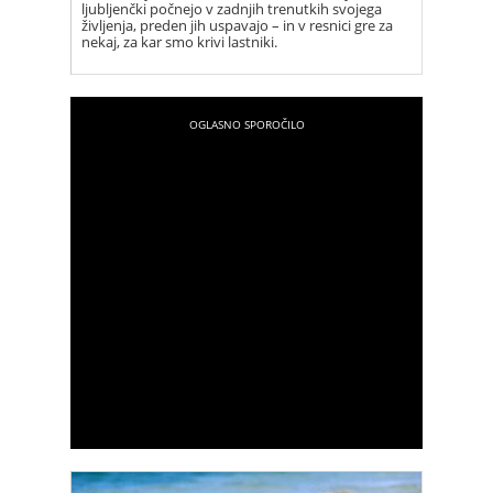
ljubljenčki počnejo v zadnjih trenutkih svojega
življenja, preden jih uspavajo – in v resnici gre za
nekaj, za kar smo krivi lastniki.