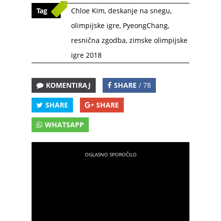
Tag
Chloe Kim
,
deskanje na snegu
,
olimpijske igre
,
PyeongChang
,
resnična zgodba
,
zimske olimpijske
igre 2018
KOMENTIRAJ
SHARE
/ 78
SHARE
SHARE
WHATSAPP