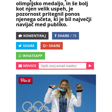
olimpijsko medaljo, in še bolj
kot njen velik uspeh, je
pozornost pritegnil ponos
njenega očeta, ki je bil največji
navijač med publiko.
KOMENTIRAJ
SHARE
/ 78
SHARE
SHARE
WHATSAPP
NOVICE