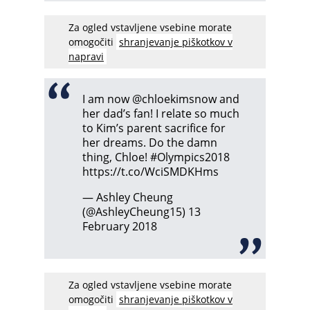
Za ogled vstavljene vsebine morate
omogočiti
shranjevanje piškotkov v
napravi
I am now
@chloekimsnow
and
her dad’s fan! I relate so much
to Kim’s parent sacrifice for
her dreams. Do the damn
thing, Chloe!
#Olympics2018
https://t.co/WciSMDKHms
— Ashley Cheung
(@AshleyCheung15)
13
February 2018
Za ogled vstavljene vsebine morate
omogočiti
shranjevanje piškotkov v