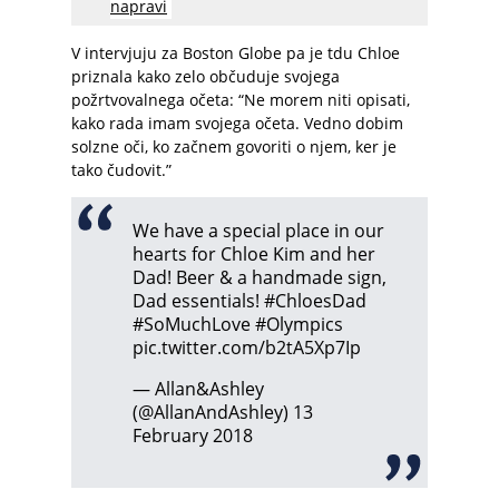
napravi
V intervjuju za Boston Globe pa je tdu Chloe
priznala kako zelo občuduje svojega
požrtvovalnega očeta: “Ne morem niti opisati,
kako rada imam svojega očeta. Vedno dobim
solzne oči, ko začnem govoriti o njem, ker je
tako čudovit.”
We have a special place in our
hearts for Chloe Kim and her
Dad! Beer & a handmade sign,
Dad essentials!
#ChloesDad
#SoMuchLove
#Olympics
pic.twitter.com/b2tA5Xp7Ip
— Allan&Ashley
(@AllanAndAshley)
13
February 2018