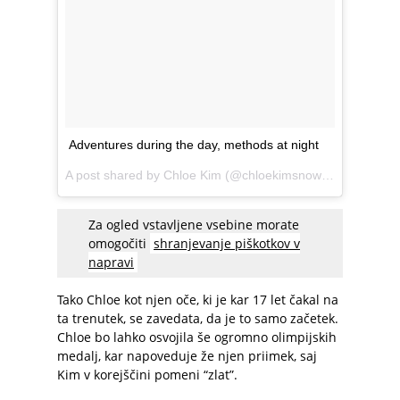
Adventures during the day, methods at night
A post shared by
Chloe Kim
(@chloekimsnow) on
Jan 25, 
Za ogled vstavljene vsebine morate
omogočiti
shranjevanje piškotkov v
napravi
Tako Chloe kot njen oče, ki je kar 17 let čakal na
ta trenutek, se zavedata, da je to samo začetek.
Chloe bo lahko osvojila še ogromno olimpijskih
medalj, kar napoveduje že njen priimek, saj
Kim v korejščini pomeni “zlat”.