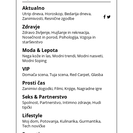
Aktualno
Utrip dneva
Horoskop
Bedarija dneva
Zanimivosti
Resnične zgodbe
Zdravje
Zdravo življenje
Hujšanje in rekreacija
Nosečnost in porod
Psihologija
Vzgoja in
starševstvo
Moda & Lepota
Nega kože in las
Modni trendi
Modni nasveti
Modni šoping
VIP
Domača scena
Tuja scena
Red Carpet
Glasba
Prosti čas
Zanimivi dogodki
Filmi
Knjige
Nagradne igre
Seks & Partnerstvo
Spolnost
Partnerstvo
Intimno zdravje
Hudi
tipčki
Lifestyle
Moj dom
Potovanja
Kulinarika
Gurmantika
Tech novičke