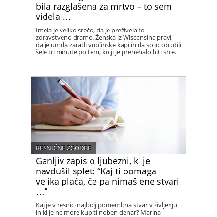
bila razglašena za mrtvo – to sem
videla …
Imela je veliko srečo, da je preživela to
zdravstveno dramo. Ženska iz Wisconsina pravi,
da je umrla zaradi vročinske kapi in da so jo obudili
šele tri minute po tem, ko ji je prenehalo biti srce.
RESNIČNE ZGODBE
Ganljiv zapis o ljubezni, ki je
navdušil splet: “Kaj ti pomaga
velika plača, če pa nimaš ene stvari
…”
Kaj je v resnici najbolj pomembna stvar v življenju
in ki je ne more kupiti noben denar? Marina