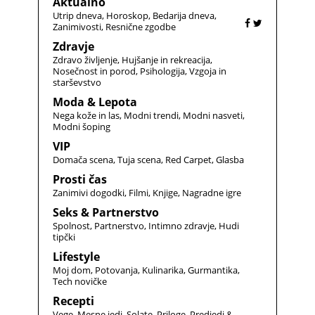
Aktualno
Utrip dneva
Horoskop
Bedarija dneva
Zanimivosti
Resnične zgodbe
Zdravje
Zdravo življenje
Hujšanje in rekreacija
Nosečnost in porod
Psihologija
Vzgoja in
starševstvo
Moda & Lepota
Nega kože in las
Modni trendi
Modni nasveti
Modni šoping
VIP
Domača scena
Tuja scena
Red Carpet
Glasba
Prosti čas
Zanimivi dogodki
Filmi
Knjige
Nagradne igre
Seks & Partnerstvo
Spolnost
Partnerstvo
Intimno zdravje
Hudi
tipčki
Lifestyle
Moj dom
Potovanja
Kulinarika
Gurmantika
Tech novičke
Recepti
Vege
Mesne jedi
Solate
Priloge
Predjedi &