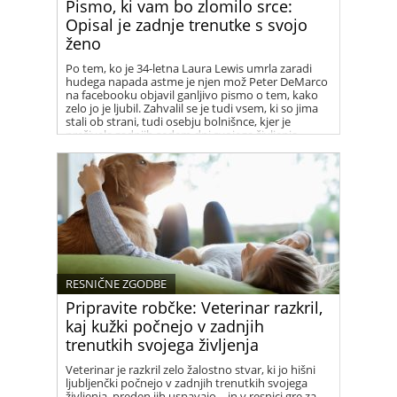
Pismo, ki vam bo zlomilo srce:
Opisal je zadnje trenutke s svojo
ženo
Po tem, ko je 34-letna Laura Lewis umrla zaradi
hudega napada astme je njen mož Peter DeMarco
na facebooku objavil ganljivo pismo o tem, kako
zelo jo je ljubil. Zahvalil se je tudi vsem, ki so jima
stali ob strani, tudi osebju bolnišnce, kjer je
preživela zadnjih sedem dni svojega življenja.
RESNIČNE ZGODBE
Pripravite robčke: Veterinar razkril,
kaj kužki počnejo v zadnjih
trenutkih svojega življenja
Veterinar je razkril zelo žalostno stvar, ki jo hišni
ljubljenčki počnejo v zadnjih trenutkih svojega
življenja, preden jih uspavajo – in v resnici gre za