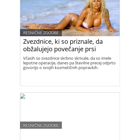
RESNIČNE ZGODBE
Zvezdnice, ki so priznale, da
obžalujejo povečanje prsi
Včasih so zvezdnice skrbno skrivale, da so imele
lepotne operacije, danes pa številne precej odprto
govorijo o svojih kozmetičnih popravkih.
RESNIČNE ZGODBE