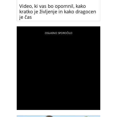
Video, ki vas bo opomnil, kako
kratko je življenje in kako dragocen
je čas
Reakcija te ženske nas opominja, kako hitro
mineva čas in kako neprecenljivi so določeni
trenutki. Teh se ne da dobiti nazaj, zato moramo
uživati v vsakem od njih, saj na koncu ostanejo le
spomini.