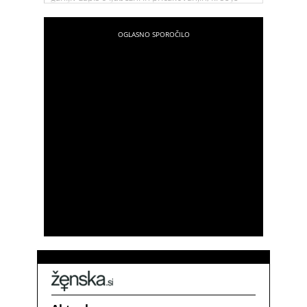
hitro razširil po spletu in ganil marsikoga.