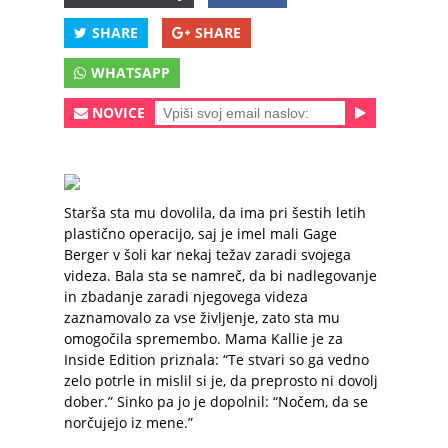
SHARE
SHARE
WHATSAPP
NOVICE
Starša sta mu dovolila, da ima pri šestih letih
plastično operacijo, saj je imel mali Gage
Berger v šoli kar nekaj težav zaradi svojega
videza. Bala sta se namreč, da bi nadlegovanje
in zbadanje zaradi njegovega videza
zaznamovalo za vse življenje, zato sta mu
omogočila spremembo. Mama Kallie je za
Inside Edition priznala: “Te stvari so ga vedno
zelo potrle in mislil si je, da preprosto ni dovolj
dober.” Sinko pa jo je dopolnil: “Nočem, da se
norčujejo iz mene.”