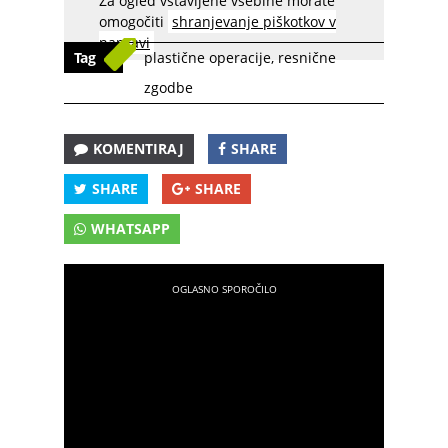
Za ogled vstavljene vsebine morate
omogočiti
shranjevanje piškotkov v
napravi
Tag
plastične operacije
,
resnične
zgodbe
KOMENTIRAJ
SHARE
SHARE
SHARE
WHATSAPP