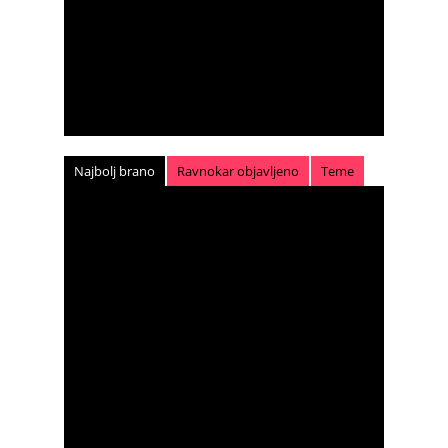
Najbolj brano
Ravnokar objavljeno
Teme