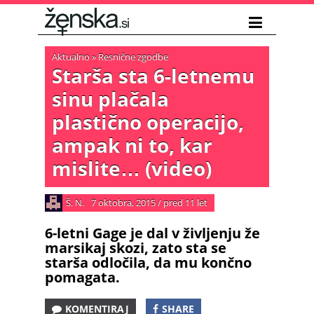
Aktualno
»
Resnične zgodbe
Starša sta 6-letnemu
sinu plačala
plastično operacijo,
ampak ni to, kar
mislite… (video)
Š. N.
7 oktobra, 2015
/
pred 11 let
6-letni Gage je dal v življenju že
marsikaj skozi, zato sta se
starša odločila, da mu končno
pomagata.
KOMENTIRAJ
SHARE