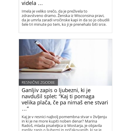
videla …
Imela je veliko srečo, da je preživela to
zdravstveno dramo. Ženska iz Wisconsina pravi,
da je umrla zaradi vročinske kapi in da so jo obudili
šele tri minute po tem, ko ji je prenehalo biti srce.
RESNIČNE ZGODBE
Ganljiv zapis o ljubezni, ki je
navdušil splet: “Kaj ti pomaga
velika plača, če pa nimaš ene stvari
…”
Kaj je v resnici najbolj pomembna stvar v življenju
in ki je ne more kupiti noben denar? Marina
Radoš, mlada pisateljica iz Mostarja, je objavila
ganljiv zapis o ljubezni in pričakovanjih, ki se je