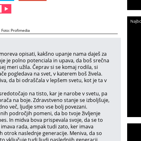
Najbo
Foto: Profimedia
moreva opisati, kakšno upanje nama daješ za
nje je polno potenciala in upava, da boš srečna
ej meri užila. Čeprav si se komaj rodila, si
če pogledava na svet, v katerem boš živela.
liva, da bi odraščala v lepšem svetu, kot je ta v
edotočajo na tisto, kar je narobe v svetu, pa
brača na boje. Zdravstveno stanje se izboljšuje,
dno več, ljudje smo vse bolj povezani.
nih področjih pomeni, da bo tvoje življenje
es. In midva bova prispevala svoje, da se to
e imava rada, ampak tudi zato, ker imava
 otrok naslednje generacije. Meniva, da so
to vključuje tudi ljudi naslednjih generacij.