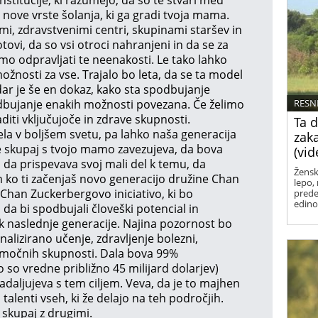
minev
a nove vrste šolanja, ki ga gradi tvoja mama.
trenu
uživa
i, zdravstvenimi centri, skupinami staršev in
spomi
tovi, da so vsi otroci nahranjeni in da se za
emo odpravljati te neenakosti. Le tako lahko
žnosti za vse. Trajalo bo leta, da se ta model
dar je še en dokaz, kako sta spodbujanje
dbujanje enakih možnosti povezana. Če želimo
RESN
iti vključujoče in zdrave skupnosti.
Ta 
vela v boljšem svetu, pa lahko naša generacija
zaka
se skupaj s tvojo mamo zavezujeva, da bova
(vid
, da prispevava svoj mali del k temu, da
Žensk
ko ti začenjaš novo generacijo družine Chan
lepo,
Chan Zuckerbergovo iniciativo, ki bo
predeb
edino
, da bi spodbujali človeški potencial in
k naslednje generacije. Najina pozornost bo
lizirano učenje, zdravljenje bolezni,
u močnih skupnosti. Dala bova 99%
 so vredne približno 45 milijard dolarjev)
adaljujeva s tem ciljem. Veva, da je to majhen
n talenti vseh, ki že delajo na teh področjih.
, skupaj z drugimi.