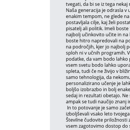
tvegati, da bi se iz tega nekaj n
Naša generacija je odrasla v uč
enakim tempom, ne glede na 
postavljala cilje, kaj želi post
pisatelj ali politik. Imeli bos
najbolj učinkovito učite in na
boste hitro napredovali na po
na področjih, kjer jo najbolj 
sploh ni v učnih programih. Va
podatke, da vam bodo lahko po
vsem svetu bodo lahko uporab
spleta, tudi če ne živijo v bli
samo tehnologija, da nekomu 
personalizirano učenje je la
boljšo izobrazbo in bolj enak
sedaj in rezultati obetajo. Ne
ampak se tudi naučijo znanj i
In to potovanje je samo začet
izboljševali vsako leto tvojega
Številne čudovite priložnosti 
vsem zagotovimo dostop do spl