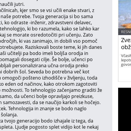
aučili jutri.
ilnicah, kjer smo se vsi učili enake stvari, z
naše potrebe. Tvoja generacija si bo sama
ati, ko odraste -inženir, zdravstveni delavec,
te tehnologijo, ki bo razumela, kako se lahko kar
RESN
 kaj se morate osredotočiti pri učenju. Zato
Zve
dročjih, ki vas zanimajo, in dobili vso pomoč
obž
potrebujete. Raziskovali boste teme, ki jih danes
ši učitelji pa bodo imeli boljša orodja in
Včasi
magali dosegati cilje. Še bolje, učenci po
lepot
govor
ljali personalizirana učna orodja preko
žini dobrih šol. Seveda bo potrebna več kot
omogoči pošteno izhodišče v življenju, toda
hko eden od načinov, kako otrokom zagotoviti
e možnosti. To tehnologijo začenjamo graditi že
 samo, da učenci bolje opravljajo preizkuse,
n samozavesti, da se naučijo karkoli se hočejo.
ek. Tehnologija in znanje se bodo naglo
 šolanja.
za tvojo generacijo bodo izhajale iz tega, da
eta. Ljudje pogosto splet vidijo kot le nekaj