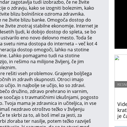
dar zagotavlja tudi izobrazbo, če ne živite
cije o zdravju, kako se izogniti boleznim, kako
živite blizu bolnišnice oziroma zdravnika.
če ne živite blizu banke. Omogoča dostop do
ne živite znotraj stabilne ekonomije. Internet je
etih ljudi, ki dobijo dostop do spleta, se bo
bo ustvarilo eno novo delovno mesto. Toda še
na svetu nima dostopa do interneta – več kot 4
generacija dostop omogoči, lahko na stotine
ščine. Lahko pomagamo tudi na stotine
jo, in rešimo na milijone življenj, če jim
oleznim.
e rešiti vseh problemov. Grajenje boljšega
čnih in zdravih skupnosti. Otroci imajo
RESN
 učijo. In najbolje se učijo, ko so zdravi.
ubečo družino, zdravo prehrano in varnim,
 se soočajo s travmatičnimi izkušnjami, pogosto
o. Tvoja mama je zdravnica in učiteljica, in vse
Vide
e imaš nezdravo otroštvo težko v življenju
krat
 te skrbi za to, ali boš imel za jesti, za
je č
bi zloraba ter nasilje, potem težko razviješ
Reakc
stitucije, ki razumejo, da so te stvari med