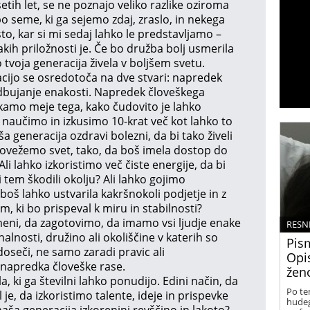
setih let, se ne poznajo veliko razlike oziroma
o seme, ki ga sejemo zdaj, zraslo, in nekega
sto, kar si mi sedaj lahko le predstavljamo –
kih priložnosti je. Če bo družba bolj usmerila
o tvoja generacija živela v boljšem svetu.
acijo se osredotoča na dve stvari: napredek
dbujanje enakosti. Napredek človeškega
amo meje tega, kako čudovito je lahko
ko naučimo in izkusimo 10-krat več kot lahko to
 generacija ozdravi bolezni, da bi tako živeli
o povežemo svet, tako, da boš imela dostop do
 Ali lahko izkoristimo več čiste energije, da bi
i tem škodili okolju? Ali lahko gojimo
boš lahko ustvarila kakršnokoli podjetje in z
m, ki bo prispeval k miru in stabilnosti?
eni, da zagotovimo, da imamo vsi ljudje enake
RESN
lnosti, družino ali okoliščine v katerih so
Pis
oseči, ne samo zaradi pravic ali
Opis
napredka človeške rase.
žen
 ki ga številni lahko ponudijo. Edini način, da
Po te
 je, da izkoristimo talente, ideje in prispevke
hudeg
 naša generacija izkorenini revščino in lakoto?