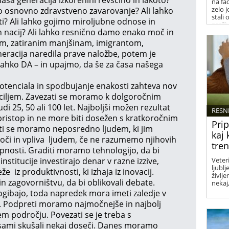
na fa
zelo j
 osnovno zdravstveno zavarovanje? Ali lahko
stali 
i? Ali lahko gojimo miroljubne odnose in
preži
 nacij? Ali lahko resnično damo enako moč in
om, zatiranim manjšinam, imigrantom,
eracija naredila prave naložbe, potem je
lahko DA – in upajmo, da še za časa našega
potenciala in spodbujanje enakosti zahteva nov
m ciljem. Zavezati se moramo k dolgoročnim
tudi 25, 50 ali 100 let. Najboljši možen rezultat
RESN
ristop in ne more biti dosežen s kratkoročnim
Prip
ti se moramo neposredno ljudem, ki jim
kaj 
či in vpliva ljudem, če ne razumemo njihovih
tren
pnosti. Graditi moramo tehnologijo, da bi
stitucije investirajo denar v razne izzive,
Veteri
ljubl
 iz produktivnosti, ki izhaja iz inovacij.
življe
in zagovorništvu, da bi oblikovali debate.
nekaj,
izogibajo, toda napredek mora imeti zaledje v
u. Podpreti moramo najmočnejše in najbolj
m področju. Povezati se je treba s
 sami skušali nekaj doseči. Danes moramo