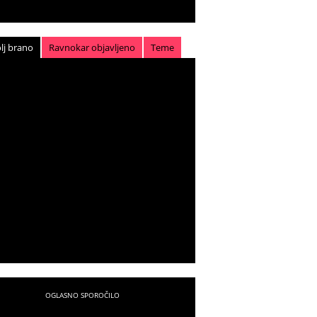
lj brano
Ravnokar objavljeno
Teme