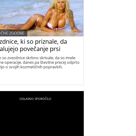
IČNE ZGODBE
zdnice, ki so priznale, da
alujejo povečanje prsi
h so zvezdnice skrbno skrivale, da so imele
ne operacije, danes pa številne precej odprto
ijo o svojih kozmetičnih popravkih.