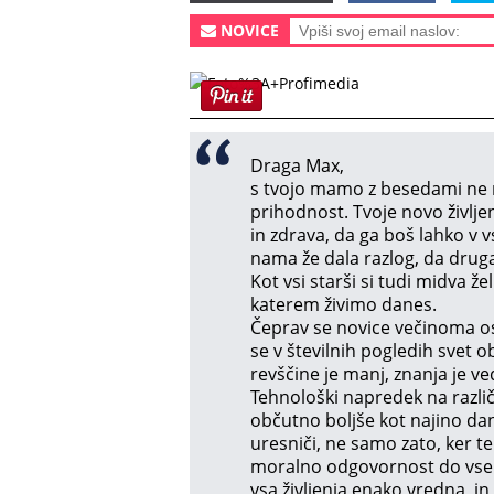
NOVICE
Draga Max,
s tvojo mamo z besedami ne 
prihodnost. Tvoje novo življe
in zdrava, da ga boš lahko v vs
nama že dala razlog, da druga
Kot vsi starši si tudi midva že
katerem živimo danes.
Čeprav se novice večinoma osr
se v številnih pogledih svet o
revščine je manj, znanja je ve
Tehnološki napredek na različ
občutno boljše kot najino dan
uresniči, ne samo zato, ker t
moralno odgovornost do vseh
vsa življenja enako vredna, in 