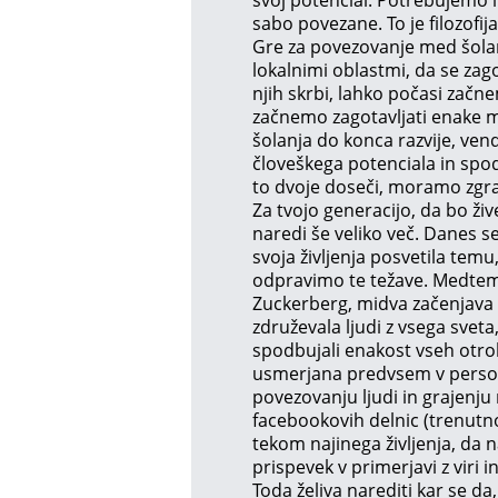
sabo povezane. To je filozofij
Gre za povezovanje med šolam
lokalnimi oblastmi, da se zago
njih skrbi, lahko počasi začn
začnemo zagotavljati enake mo
šolanja do konca razvije, ven
človeškega potenciala in spo
to dvoje doseči, moramo zgrad
Za tvojo generacijo, da bo ži
naredi še veliko več. Danes 
svoja življenja posvetila temu
odpravimo te težave. Medtem 
Zuckerberg, midva začenjava 
združevala ljudi z vsega sveta
spodbujali enakost vseh otro
usmerjana predvsem v persona
povezovanju ljudi in grajenj
facebookovih delnic (trenutno
tekom najinega življenja, da n
prispevek v primerjavi z viri i
Toda želiva narediti kar se da