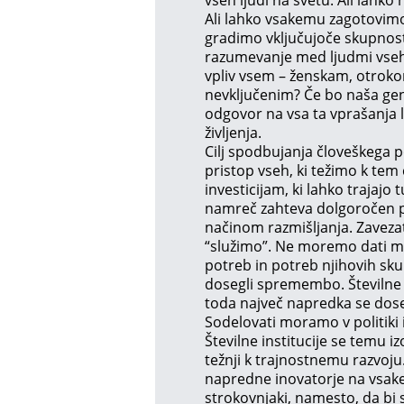
Ali lahko vsakemu zagotovimo
gradimo vključujoče skupnost
razumevanje med ljudmi vseh
vpliv vsem – ženskam, otrok
nevključenim? Če bo naša gen
odgovor na vsa ta vprašanja 
življenja.
Cilj spodbujanja človeškega 
pristop vseh, ki težimo k te
investicijam, ki lahko trajajo 
namreč zahteva dolgoročen p
načinom razmišljanja. Zaveza
“služimo”. Ne moremo dati mo
potreb in potreb njihovih sku
dosegli spremembo. Številne in
toda največ napredka se doseže
Sodelovati moramo v politiki 
Številne institucije se temu 
težnji k trajnostnemu razvoj
napredne inovatorje na vsake
strokovnjaki, namesto, da bi