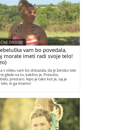
a čas in kako neprecenljivi so določeni
tki. Teh se ne da dobiti nazaj, zato moramo
ti v vsakem od njih, saj na koncu ostanejo le
ni.
IČNE ZGODBE
debeluška vam bo povedala,
j morate imeti radi svoje telo!
eo)
a v videu vam bo dokazala, da je žensko telo
 ne glede na to, kakšno je. Presuho,
elo, prestaro, lepo je tako kot je, saj je
 telo, ki ga imamo!