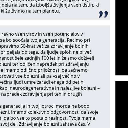
ela na tem, da izboljša življenja vseh tistih, ki
, ki že živimo na tem planetu.
avno vseh virov in vseh potencialov v
se bo soočala tvoja generacija. Recimo pri
pravimo 50-krat več za zdravljenje bolnih
i pripeljala do tega, da ljudje sploh ne bi več
nanost šele zadnjih 100 let in že smo doživeli
lezni ter odličen napredek pri zdravljenju
e imamo odlično priložnost, da začnemo
orovati vse bolezni ali pa vsaj večino v
 večina ljudi umre zaradi enega od petih
 kap, neurodegenerativne in nalezljive bolezni –
 napredek zdravljenja pri teh in drugih
a generacija in tvoji otroci morda ne bodo
olezni, imamo kolektivno odgovornost, da svoje
, da bo vse to postalo realnost. Tvoja mama
 svoj del. Zdravljenje bolezni zahteva čas. V