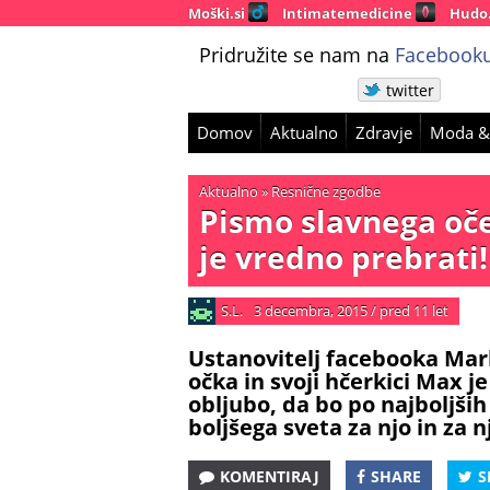
Moški.si
Intimatemedicine
Hudo
Pridružite se nam na
Facebooku
twitter
Domov
Aktualno
Zdravje
Moda &
Aktualno
»
Resnične zgodbe
Pismo slavnega očet
je vredno prebrati!
S.L.
3 decembra, 2015
/
pred 11 let
Ustanovitelj facebooka Mark
očka in svoji hčerkici Max je
obljubo, da bo po najboljši
boljšega sveta za njo in za 
KOMENTIRAJ
SHARE
S