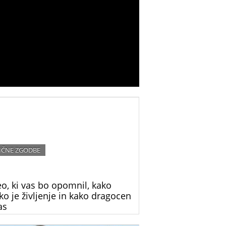
IČNE ZGODBE
o, ki vas bo opomnil, kako
ko je življenje in kako dragocen
as
ija te ženske nas opominja, kako hitro