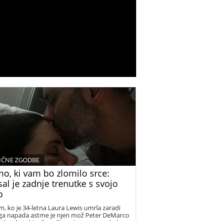
IČNE ZGODBE
mo, ki vam bo zlomilo srce:
al je zadnje trenutke s svojo
o
m, ko je 34-letna Laura Lewis umrla zaradi
a napada astme je njen mož Peter DeMarco