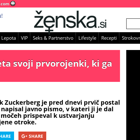
.com
!
 Lepota
VIP
Seks & Partnerstvo
Lifestyle
Recepti
Strokovn
a svoji prvorojenki, ki ga
 Zuckerberg je pred dnevi prvič postal
 napisal javno pismo, v kateri ji je dal
h močeh prispeval k ustvarjanju
njene otroke.
HARE
SHARE