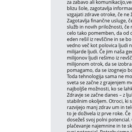
za zabavo ali komunikacijo,ven
blizu šole, zagotavlja informa
vzgajati zdrave otroke, če ne 
Zagotavlja finančne usluge, 
služb in novih priložnosti, če 
celo tako pomemben, da od des
eden rešil iz revščine in se 
vedno več kot polovica ljudi 
milijarde ljudi. Če jim naša 
milijonov ljudi rešimo iz rev
milijonom otrok, da se izobrazi
pomagamo, da se izognejo b
Toda tehnologija sama ne mor
sveta se začne z grajenjem mo
najboljše možnosti, ko se lahko
Zdravje se začne danes – z lj
stabilnim okoljem. Otroci, ki
razvijejo manj zdrav um in tel
to je doživela iz prve roke. Č
dosežeš svoj polni potencial. Če
plačevanje najemnine in te skr
svoj potencial. Potrebujemo in