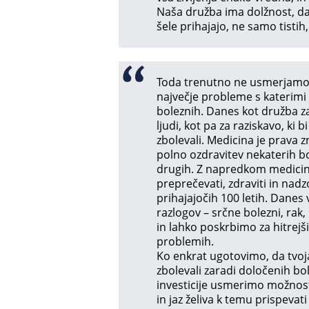
Naša družba ima dolžnost, da d
šele prihajajo, ne samo tistih
Toda trenutno ne usmerjamo r
največje probleme s katerimi 
boleznih. Danes kot družba za
ljudi, kot pa za raziskavo, ki b
zbolevali. Medicina je prava z
polno ozdravitev nekaterih bo
drugih. Z napredkom medicin
preprečevati, zdraviti in nadz
prihajajočih 100 letih. Danes
razlogov – srčne bolezni, rak,
in lahko poskrbimo za hitrejši
problemih.
Ko enkrat ugotovimo, da tvoj
zbolevali zaradi določenih b
investicije usmerimo možnost
in jaz želiva k temu prispevati