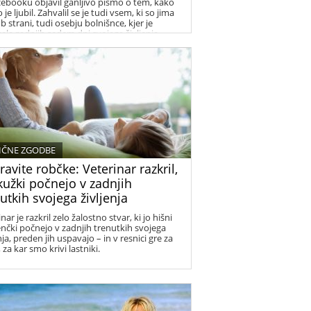
cebooku objavil ganljivo pismo o tem, kako
o je ljubil. Zahvalil se je tudi vsem, ki so jima
ob strani, tudi osebju bolnišnce, kjer je
vela zadnjih sedem dni svojega življenja.
IČNE ZGODBE
ravite robčke: Veterinar razkril,
kužki počnejo v zadnjih
utkih svojega življenja
nar je razkril zelo žalostno stvar, ki jo hišni
jenčki počnejo v zadnjih trenutkih svojega
nja, preden jih uspavajo – in v resnici gre za
 za kar smo krivi lastniki.