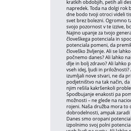
kratkih obdobjih, petih ali de
napredek. Toda na dolgi rok b
dne bodo tvoji otroci videli ti
svet brez bolezni. Ogromno ta
svojo pozornost v te izzive, b
Najino upanje za tvojo gener
človeškega potenciala in spo
potenciala pomeni, da premik
človeško življenje. Ali se lah
počnemo danes? Ali lahko naša
dlje in bolj zdravo? Ali lahk
vseh idej, ljudi in priložnosti?
izumljali nove stvari, ne da pr
podjetništvo na tak način, da 
njim rešila kakršenkoli proble
Spodbujanje enakosti pa pom
možnosti – ne glede na naciona
rojeni. Naša družba mora to d
dobrodelnosti, ampak zaradi 
Danes smo oropani potenciala,
izpolnimo svoj polni potencial
vseh ljudi na svetu. Ali lahko