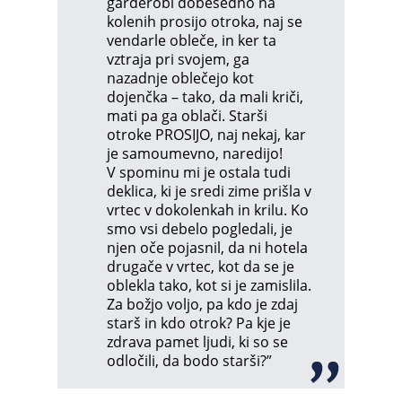
garderobi dobesedno na
kolenih prosijo otroka, naj se
vendarle obleče, in ker ta
vztraja pri svojem, ga
nazadnje oblečejo kot
dojenčka – tako, da mali kriči,
mati pa ga oblači. Starši
otroke PROSIJO, naj nekaj, kar
je samoumevno, naredijo!
V spominu mi je ostala tudi
deklica, ki je sredi zime prišla v
vrtec v dokolenkah in krilu. Ko
smo vsi debelo pogledali, je
njen oče pojasnil, da ni hotela
drugače v vrtec, kot da se je
oblekla tako, kot si je zamislila.
Za božjo voljo, pa kdo je zdaj
starš in kdo otrok? Pa kje je
zdrava pamet ljudi, ki so se
odločili, da bodo starši?”