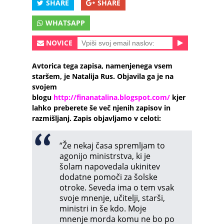
SHARE
SHARE
WHATSAPP
NOVICE
Avtorica tega zapisa, namenjenega vsem
staršem, je Natalija Rus. Objavila ga je na
svojem
blogu
http://finanatalina.blogspot.com/
kjer
lahko preberete še več njenih zapisov in
razmišljanj. Zapis objavljamo v celoti:
“Že nekaj časa spremljam to
agonijo ministrstva, ki je
šolam napovedala ukinitev
dodatne pomoči za šolske
otroke. Seveda ima o tem vsak
svoje mnenje, učitelji, starši,
ministri in še kdo. Moje
mnenje morda komu ne bo po