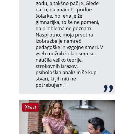
godu, a takšno pač je. Glede
na to, da imam tri pridne
šolarke, no, ena je že
gimnazijka, to še ne pomeni,
da problema ne poznam.
Nasprotno, moja prvotna
izobrazba je namreč
pedagoške in vzgojne smeri. V
vseh možnih šolah sem se
naučila veliko teorije,
strokovnih izrazov,
psiholoških analiz in še kup
stvari, ki jih niti ne
potrebujem.”