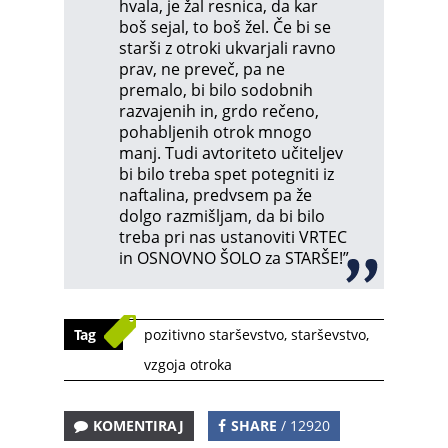
hvala, je žal resnica, da kar
boš sejal, to boš žel. Če bi se
starši z otroki ukvarjali ravno
prav, ne preveč, pa ne
premalo, bi bilo sodobnih
razvajenih in, grdo rečeno,
pohabljenih otrok mnogo
manj. Tudi avtoriteto učiteljev
bi bilo treba spet potegniti iz
naftalina, predvsem pa že
dolgo razmišljam, da bi bilo
treba pri nas ustanoviti VRTEC
in OSNOVNO ŠOLO za STARŠE!”
Tag
pozitivno starševstvo
,
starševstvo
,
vzgoja otroka
KOMENTIRAJ
SHARE
/ 12920