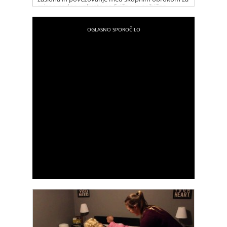
mizo ugodno vplivata na fizično in psihično
zdravje vseh udeležencev.