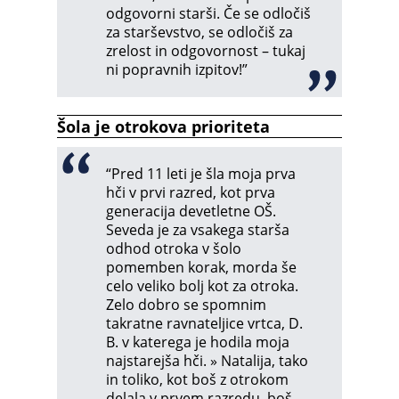
odgovorni starši. Če se odločiš
za starševstvo, se odločiš za
zrelost in odgovornost – tukaj
ni popravnih izpitov!”
Šola je otrokova prioriteta
“Pred 11 leti je šla moja prva
hči v prvi razred, kot prva
generacija devetletne OŠ.
Seveda je za vsakega starša
odhod otroka v šolo
pomemben korak, morda še
celo veliko bolj kot za otroka.
Zelo dobro se spomnim
takratne ravnateljice vrtca, D.
B. v katerega je hodila moja
najstarejša hči. » Natalija, tako
in toliko, kot boš z otrokom
delala v prvem razredu, boš