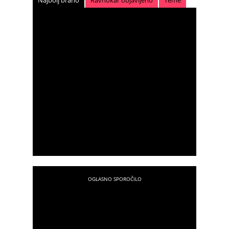
Najbolj brano
Ravnokar objavljeno
Teme