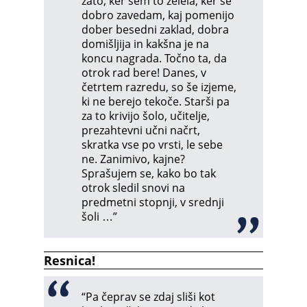
zato, ker sem to želela, ker se
dobro zavedam, kaj pomenijo
dober besedni zaklad, dobra
domišljija in kakšna je na
koncu nagrada. Točno ta, da
otrok rad bere! Danes, v
četrtem razredu, so še izjeme,
ki ne berejo tekoče. Starši pa
za to krivijo šolo, učitelje,
prezahtevni učni načrt,
skratka vse po vrsti, le sebe
ne. Zanimivo, kajne?
Sprašujem se, kako bo tak
otrok sledil snovi na
predmetni stopnji, v srednji
šoli …”
Resnica!
“Pa čeprav se zdaj sliši kot