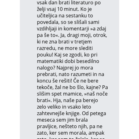
vsak dan brati literaturo po
želji vsaj 10 minut. Ko je
učiteljica na sestanku to
povedala, so se slišali sami
vzdihljaji in komentarji »a zdaj
pa še to«. Ja, dragi moji, otrok,
ki ne zna brati v tretjem
razredu, ne more slediti
pouku! Kaj se zgodi, ko pri
matematiki dobi besedilno
nalogo? Najprej jo mora
prebrati, nato razumeti in na
koncu še rešiti! Če ne bere
tekoče, žal ne bo šlo, kajne? Pa
slišim spet mamice, »naš noče
brati«. Hja, naše pa berejo
zelo veliko in vsako leto
zahtevnejše knjige. Od petega
meseca sem jim brala
pravljice, nešteto njih, pa ne
zato, ker sem morala, ampak