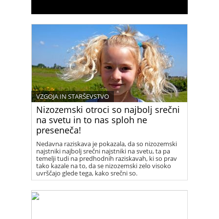
VZGOJA IN STARŠEVSTVO
Nizozemski otroci so najbolj srečni
na svetu in to nas sploh ne
preseneča!
Nedavna raziskava je pokazala, da so nizozemski
najstniki najbolj srečni najstniki na svetu, ta pa
temelji tudi na predhodnih raziskavah, ki so prav
tako kazale na to, da se nizozemski zelo visoko
uvrščajo glede tega, kako srečni so.