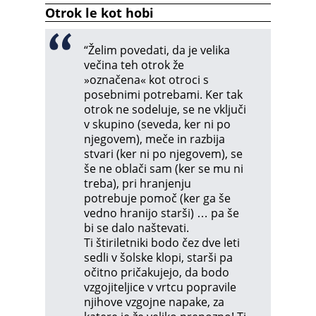
Otrok le kot hobi
“Želim povedati, da je velika
večina teh otrok že
»označena« kot otroci s
posebnimi potrebami. Ker tak
otrok ne sodeluje, se ne vključi
v skupino (seveda, ker ni po
njegovem), meče in razbija
stvari (ker ni po njegovem), se
še ne oblači sam (ker se mu ni
treba), pri hranjenju
potrebuje pomoč (ker ga še
vedno hranijo starši) … pa še
bi se dalo naštevati.
Ti štiriletniki bodo čez dve leti
sedli v šolske klopi, starši pa
očitno pričakujejo, da bodo
vzgojiteljice v vrtcu popravile
njihove vzgojne napake, za