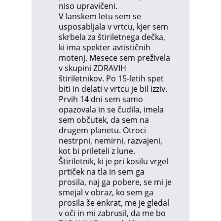
niso upravičeni.
V lanskem letu sem se
usposabljala v vrtcu, kjer sem
skrbela za štiriletnega dečka,
ki ima spekter avtističnih
motenj. Mesece sem preživela
v skupini ZDRAVIH
štiriletnikov. Po 15-letih spet
biti in delati v vrtcu je bil izziv.
Prvih 14 dni sem samo
opazovala in se čudila, imela
sem občutek, da sem na
drugem planetu. Otroci
nestrpni, nemirni, razvajeni,
kot bi prileteli z lune.
Štiriletnik, ki je pri kosilu vrgel
prtiček na tla in sem ga
prosila, naj ga pobere, se mi je
smejal v obraz, ko sem ga
prosila še enkrat, me je gledal
v oči in mi zabrusil, da me bo