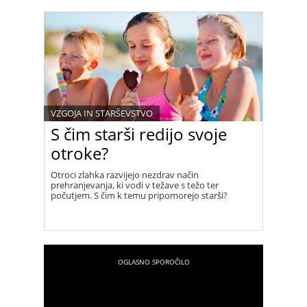
VZGOJA IN STARŠEVSTVO
S čim starši redijo svoje
otroke?
Otroci zlahka razvijejo nezdrav način
prehranjevanja, ki vodi v težave s težo ter
počutjem. S čim k temu pripomorejo starši?