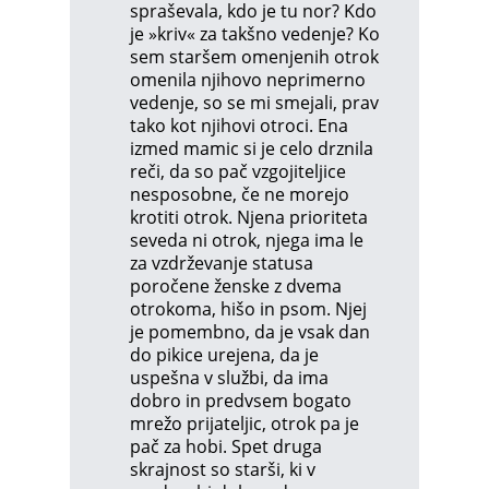
spraševala, kdo je tu nor? Kdo
je »kriv« za takšno vedenje? Ko
sem staršem omenjenih otrok
omenila njihovo neprimerno
vedenje, so se mi smejali, prav
tako kot njihovi otroci. Ena
izmed mamic si je celo drznila
reči, da so pač vzgojiteljice
nesposobne, če ne morejo
krotiti otrok. Njena prioriteta
seveda ni otrok, njega ima le
za vzdrževanje statusa
poročene ženske z dvema
otrokoma, hišo in psom. Njej
je pomembno, da je vsak dan
do pikice urejena, da je
uspešna v službi, da ima
dobro in predvsem bogato
mrežo prijateljic, otrok pa je
pač za hobi. Spet druga
skrajnost so starši, ki v