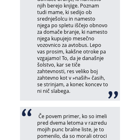
njih berejo knjige. Poznam
tudi mame, ki sedijo ob
srednješolcu in namesto
njega po spletu iščejo obnovo
za domače branje, ki namesto
njega kupujejo mesečno
vozovnico za avtobus. Lepo
vas prosim, kakšne otroke pa
vzgajamo! To, da je današnje
šolstvo, kar se tiče
zahtevnosti, res veliko boj
zahtevno kot v »naših« časih,
se strinjam, a konec koncev to
ni nič slabega.
Če povem primer, ko so imeli
pred dvema letoma v razredu
mojih punc bralne liste, je to
pomenilo, da so morali otroci