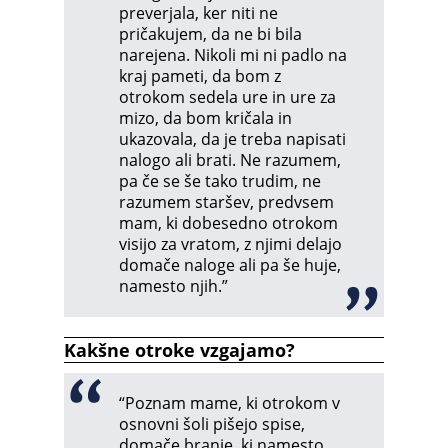
preverjala, ker niti ne
pričakujem, da ne bi bila
narejena. Nikoli mi ni padlo na
kraj pameti, da bom z
otrokom sedela ure in ure za
mizo, da bom kričala in
ukazovala, da je treba napisati
nalogo ali brati. Ne razumem,
pa če se še tako trudim, ne
razumem staršev, predvsem
mam, ki dobesedno otrokom
visijo za vratom, z njimi delajo
domače naloge ali pa še huje,
namesto njih.”
Kakšne otroke vzgajamo?
“Poznam mame, ki otrokom v
osnovni šoli pišejo spise,
domače branje, ki namesto