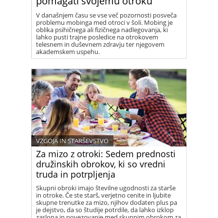
pomagati svojemu otroku
V današnjem času se vse več pozornosti posveča
problemu mobinga med otroci v šoli. Mobing je
oblika psihičnega ali fizičnega nadlegovanja, ki
lahko pusti trajne posledice na otrokovem
telesnem in duševnem zdravju ter njegovem
akademskem uspehu.
VZGOJA IN STARŠEVSTVO
Za mizo z otroki: Sedem prednosti
družinskih obrokov, ki so vredni
truda in potrpljenja
Skupni obroki imajo številne ugodnosti za starše
in otroke. Če ste starš, verjetno cenite in ljubite
skupne trenutke za mizo, njihov dodaten plus pa
je dejstvo, da so študije potrdile, da lahko izklop
zaslona in povezovanje med skupnim obrokom za