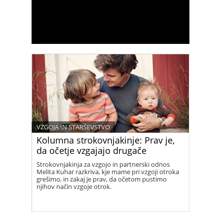
VZGOJA IN STARŠEVSTVO
Kolumna strokovnjakinje: Prav je,
da očetje vzgajajo drugače
Strokovnjakinja za vzgojo in partnerski odnos
Melita Kuhar razkriva, kje mame pri vzgoji otroka
grešimo, in zakaj je prav, da očetom pustimo
njihov način vzgoje otrok.