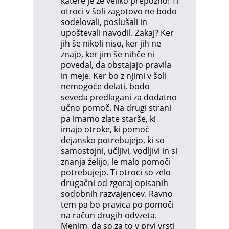
katere je že veliko prepozno! Ti
otroci v šoli zagotovo ne bodo
sodelovali, poslušali in
upoštevali navodil. Zakaj? Ker
jih še nikoli niso, ker jih ne
znajo, ker jim še nihče ni
povedal, da obstajajo pravila
in meje. Ker bo z njimi v šoli
nemogoče delati, bodo
seveda predlagani za dodatno
učno pomoč. Na drugi strani
pa imamo zlate starše, ki
imajo otroke, ki pomoč
dejansko potrebujejo, ki so
samostojni, učljivi, vodljivi in si
znanja želijo, le malo pomoči
potrebujejo. Ti otroci so zelo
drugačni od zgoraj opisanih
sodobnih razvajencev. Ravno
tem pa bo pravica po pomoči
na račun drugih odvzeta.
Menim, da so za to v prvi vrsti