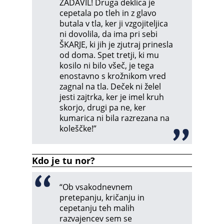
ZADAVIL! Druga deklica je
cepetala po tleh in z glavo
butala v tla, ker ji vzgojiteljica
ni dovolila, da ima pri sebi
ŠKARJE, ki jih je zjutraj prinesla
od doma. Spet tretji, ki mu
kosilo ni bilo všeč, je tega
enostavno s krožnikom vred
zagnal na tla. Deček ni želel
jesti zajtrka, ker je imel kruh
skorjo, drugi pa ne, ker
kumarica ni bila razrezana na
koleščke!”
Kdo je tu nor?
“Ob vsakodnevnem
pretepanju, kričanju in
cepetanju teh malih
razvajencev sem se