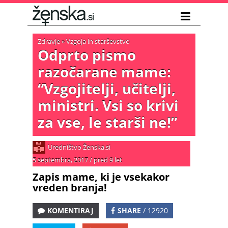
Zdravje
»
Vzgoja in starševstvo
Odprto pismo
razočarane mame:
“Vzgojitelji, učitelji,
ministri. Vsi so krivi
za vse, le starši ne!”
Uredništvo Ženska.si
5 septembra, 2017
/
pred 9 let
Zapis mame, ki je vsekakor
vreden branja!
KOMENTIRAJ
SHARE
/ 12920