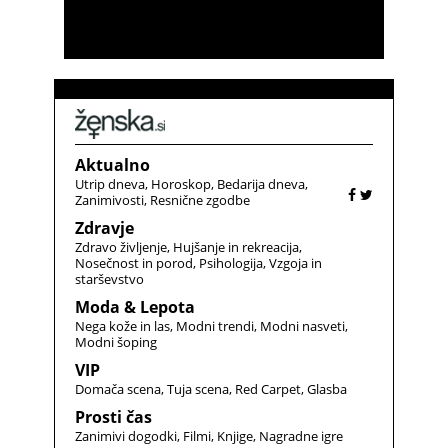
Aktualno
Utrip dneva
Horoskop
Bedarija dneva
Zanimivosti
Resnične zgodbe
Zdravje
Zdravo življenje
Hujšanje in rekreacija
Nosečnost in porod
Psihologija
Vzgoja in
starševstvo
Moda & Lepota
Nega kože in las
Modni trendi
Modni nasveti
Modni šoping
VIP
Domača scena
Tuja scena
Red Carpet
Glasba
Prosti čas
Zanimivi dogodki
Filmi
Knjige
Nagradne igre