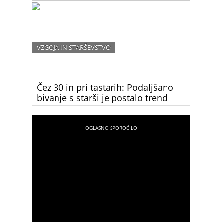
VZGOJA IN STARŠEVSTVO
Čez 30 in pri tastarih: Podaljšano
bivanje s starši je postalo trend
Ste vedeli, da slovenski mladi odidejo od doma
najkasneje v Evropi? Preberite, zakaj mladi ne
zapustijo”družinskega gnezda” in zakaj bi ga
morali.