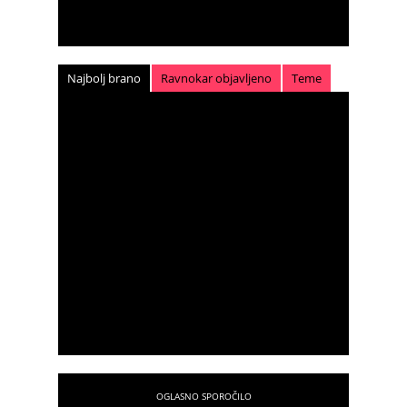
Najbolj brano
Ravnokar objavljeno
Teme