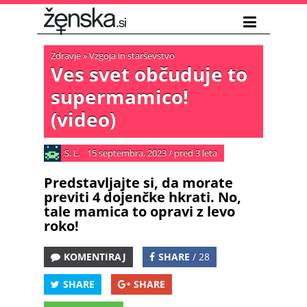
Zdravje
»
Vzgoja in starševstvo
Ves svet občuduje to
supermamico!
(video)
S. L.
15 septembra, 2023
/
pred 3 leta
Predstavljajte si, da morate
previti 4 dojenčke hkrati. No,
tale mamica to opravi z levo
roko!
KOMENTIRAJ
SHARE
/ 28
SHARE
SHARE