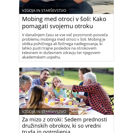
VZGOJA IN STARŠEVSTVO
Mobing med otroci v šoli: Kako
pomagati svojemu otroku
V današnjem času se vse več pozornosti posveča
problemu mobinga med otroci v šoli. Mobing je
oblika psihičnega ali fizičnega nadlegovanja, ki
lahko pusti trajne posledice na otrokovem
telesnem in duševnem zdravju ter njegovem
akademskem uspehu.
VZGOJA IN STARŠEVSTVO
Za mizo z otroki: Sedem prednosti
družinskih obrokov, ki so vredni
truda in potrpljenja