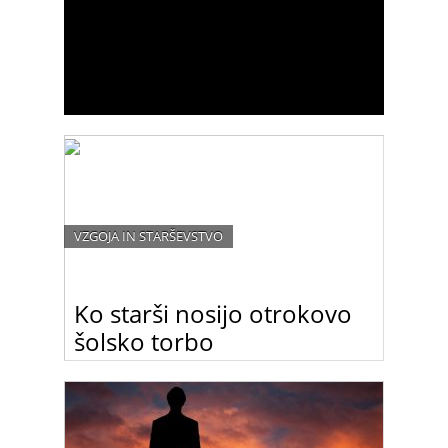
VZGOJA IN STARŠEVSTVO
Ko starši nosijo otrokovo
šolsko torbo
Moja dobra prijateljica je izjemen strokovnjak za
razvojno dobo otrok od dveh do približno osmih
let starosti. Uči v osnovni šoli in pogosto od nje
srkam znanja glede specifike omenjene razvojne
dobe otrok, ki vstopijo v osnovno šolo. Seveda je
takoj ob pogledu na otrokovo vedenje razvidno