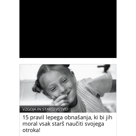
VZGOJA IN STARŠEVSTVO
15 pravil lepega obnašanja, ki bi jih
moral vsak starš naučiti svojega
otroka!