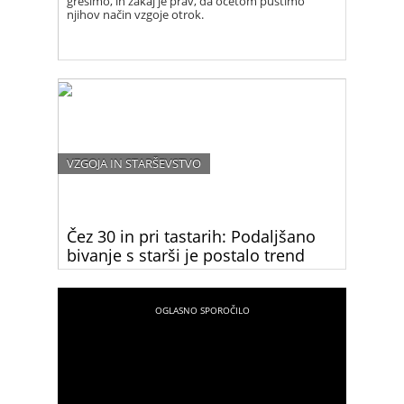
grešimo, in zakaj je prav, da očetom pustimo
njihov način vzgoje otrok.
VZGOJA IN STARŠEVSTVO
Čez 30 in pri tastarih: Podaljšano
bivanje s starši je postalo trend
Ste vedeli, da slovenski mladi odidejo od doma
najkasneje v Evropi? Preberite, zakaj mladi ne
zapustijo”družinskega gnezda” in zakaj bi ga
morali.