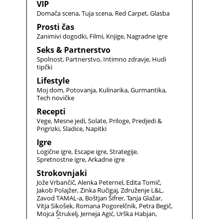
VIP
Domača scena
Tuja scena
Red Carpet
Glasba
Prosti čas
Zanimivi dogodki
Filmi
Knjige
Nagradne igre
Seks & Partnerstvo
Spolnost
Partnerstvo
Intimno zdravje
Hudi
tipčki
Lifestyle
Moj dom
Potovanja
Kulinarika
Gurmantika
Tech novičke
Recepti
Vege
Mesne jedi
Solate
Priloge
Predjedi &
Prigrizki
Sladice
Napitki
Igre
Logične igre
Escape igre
Strategije
Spretnostne igre
Arkadne igre
Strokovnjaki
Jože Vrbančič
Alenka Peternel
Edita Tomič
Jakob Polajžer
Zinka Ručigaj
Združenje L&L
Zavod TAMAL-a
Boštjan Šifrer
Tanja Glažar
Vitja Sikošek
Romana Pogorelčnik
Petra Begič
Mojca Štrukelj
Jerneja Agić
Urška Habjan