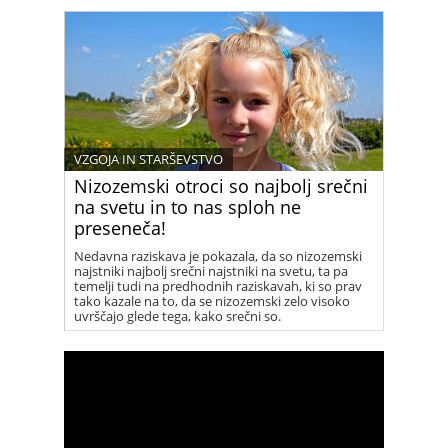
VZGOJA IN STARŠEVSTVO
Nizozemski otroci so najbolj srečni
na svetu in to nas sploh ne
preseneča!
Nedavna raziskava je pokazala, da so nizozemski
najstniki najbolj srečni najstniki na svetu, ta pa
temelji tudi na predhodnih raziskavah, ki so prav
tako kazale na to, da se nizozemski zelo visoko
uvrščajo glede tega, kako srečni so.