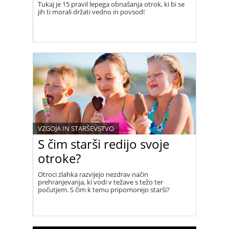
Tukaj je 15 pravil lepega obnašanja otrok, ki bi se
jih ti morali držati vedno in povsod!
VZGOJA IN STARŠEVSTVO
S čim starši redijo svoje
otroke?
Otroci zlahka razvijejo nezdrav način
prehranjevanja, ki vodi v težave s težo ter
počutjem. S čim k temu pripomorejo starši?