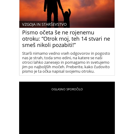
kakšno je družinsko okolje in kakšni odnosi so
prevladujoči v družini, iz katere prihaja dotični
opazovani otrok.
VZGOJA IN STARŠEVSTVO
Pismo očeta še ne rojenemu
otroku: “Otrok moj, teh 14 stvari ne
smeš nikoli pozabiti!”
Starši nimamo vedno vseh odgovorov in pogosto
nas je strah, toda smo edini, na katere se naši
otroci lahko zanesejo in pomagamo in svetujemo
jim po najboljših močeh. Preberite, kako čudovito
pismo je ta očka napisal svojemu otroku.