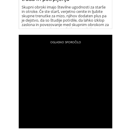
Skupni obroki imajo številne ugodnosti za starše
in otroke. Če ste starš, verjetno cenite in ljubite
skupne trenutke za mizo, njihov dodaten plus pa
je dejstvo, da so študije potrdile, da lahko izklop
zaslona in povezovanje med skupnim obrokom za
mizo ugodno vplivata na fizično in psihično
zdravje vseh udeležencev.