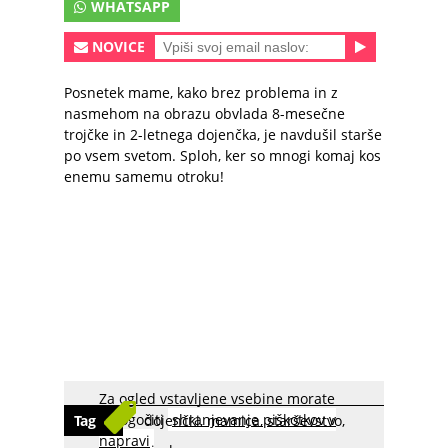
WHATSAPP
NOVICE
Posnetek mame, kako brez problema in z
nasmehom na obrazu obvlada 8-mesečne
trojčke in 2-letnega dojenčka, je navdušil starše
po vsem svetom. Sploh, ker so mnogi komaj kos
enemu samemu otroku!
Za ogled vstavljene vsebine morate
omogočiti
shranjevanje piškotkov v
Tag
dojenčki
,
mamica
,
starševstvo
,
napravi