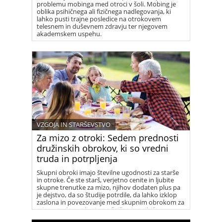
problemu mobinga med otroci v šoli. Mobing je
oblika psihičnega ali fizičnega nadlegovanja, ki
lahko pusti trajne posledice na otrokovem
telesnem in duševnem zdravju ter njegovem
akademskem uspehu.
VZGOJA IN STARŠEVSTVO
Za mizo z otroki: Sedem prednosti
družinskih obrokov, ki so vredni
truda in potrpljenja
Skupni obroki imajo številne ugodnosti za starše
in otroke. Če ste starš, verjetno cenite in ljubite
skupne trenutke za mizo, njihov dodaten plus pa
je dejstvo, da so študije potrdile, da lahko izklop
zaslona in povezovanje med skupnim obrokom za
mizo ugodno vplivata na fizično in psihično
zdravje vseh udeležencev.