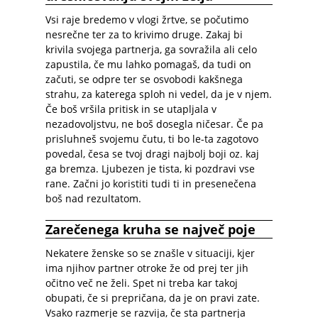
Vsi raje bredemo v vlogi žrtve, se počutimo
nesrečne ter za to krivimo druge. Zakaj bi
krivila svojega partnerja, ga sovražila ali celo
zapustila, če mu lahko pomagaš, da tudi on
začuti, se odpre ter se osvobodi kakšnega
strahu, za katerega sploh ni vedel, da je v njem.
Če boš vršila pritisk in se utapljala v
nezadovoljstvu, ne boš dosegla ničesar. Če pa
prisluhneš svojemu čutu, ti bo le-ta zagotovo
povedal, česa se tvoj dragi najbolj boji oz. kaj
ga bremza. Ljubezen je tista, ki pozdravi vse
rane. Začni jo koristiti tudi ti in presenečena
boš nad rezultatom.
Zarečenega kruha se največ poje
Nekatere ženske so se znašle v situaciji, kjer
ima njihov partner otroke že od prej ter jih
očitno več ne želi. Spet ni treba kar takoj
obupati, če si prepričana, da je on pravi zate.
Vsako razmerje se razvija, če sta partnerja