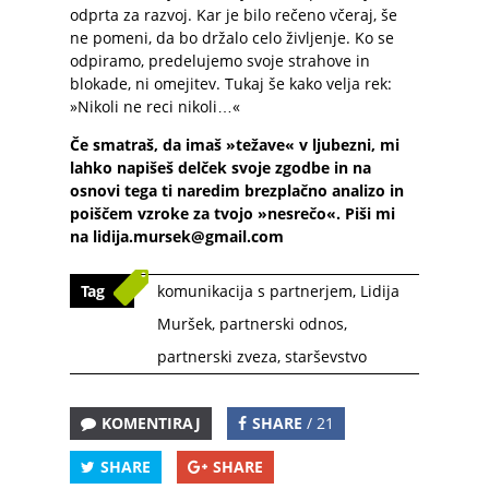
odprta za razvoj. Kar je bilo rečeno včeraj, še
ne pomeni, da bo držalo celo življenje. Ko se
odpiramo, predelujemo svoje strahove in
blokade, ni omejitev. Tukaj še kako velja rek:
»Nikoli ne reci nikoli…«
Če smatraš, da imaš »težave« v ljubezni, mi
lahko napišeš delček svoje zgodbe in na
osnovi tega ti naredim brezplačno analizo in
poiščem vzroke za tvojo »nesrečo«. Piši mi
na
lidija.mursek@gmail.com
Tag
komunikacija s partnerjem
,
Lidija
Muršek
,
partnerski odnos
,
partnerski zveza
,
starševstvo
KOMENTIRAJ
SHARE
/ 21
SHARE
SHARE