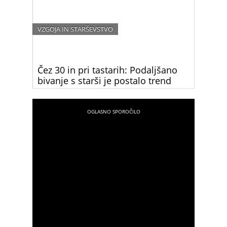
VZGOJA IN STARŠEVSTVO
Čez 30 in pri tastarih: Podaljšano
bivanje s starši je postalo trend
Ste vedeli, da slovenski mladi odidejo od doma
najkasneje v Evropi? Preberite, zakaj mladi ne
zapustijo”družinskega gnezda” in zakaj bi ga
morali.