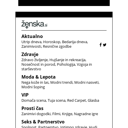
Aktualno
Utrip dneva
Horoskop
Bedarija dneva
Zanimivosti
Resnične zgodbe
Zdravje
Zdravo življenje
Hujšanje in rekreacija
Nosečnost in porod
Psihologija
Vzgoja in
starševstvo
Moda & Lepota
Nega kože in las
Modni trendi
Modni nasveti
Modni šoping
VIP
Domača scena
Tuja scena
Red Carpet
Glasba
Prosti čas
Zanimivi dogodki
Filmi
Knjige
Nagradne igre
Seks & Partnerstvo
Spolnost
Partnerstvo
Intimno zdravje
Hudi