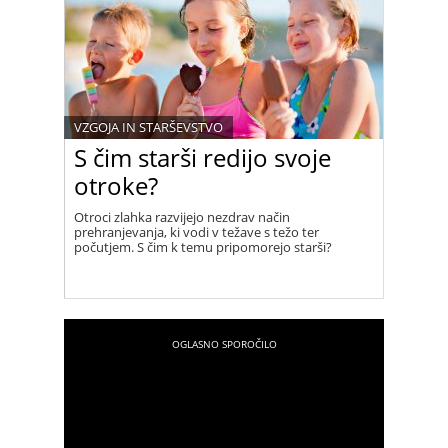
VZGOJA IN STARŠEVSTVO
S čim starši redijo svoje
otroke?
Otroci zlahka razvijejo nezdrav način
prehranjevanja, ki vodi v težave s težo ter
počutjem. S čim k temu pripomorejo starši?