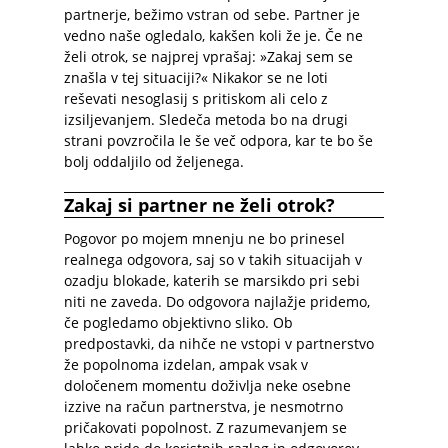
partnerje, bežimo vstran od sebe. Partner je
vedno naše ogledalo, kakšen koli že je. Če ne
želi otrok, se najprej vprašaj: »Zakaj sem se
znašla v tej situaciji?« Nikakor se ne loti
reševati nesoglasij s pritiskom ali celo z
izsiljevanjem. Sledeča metoda bo na drugi
strani povzročila le še več odpora, kar te bo še
bolj oddaljilo od željenega.
Zakaj si partner ne želi otrok?
Pogovor po mojem mnenju ne bo prinesel
realnega odgovora, saj so v takih situacijah v
ozadju blokade, katerih se marsikdo pri sebi
niti ne zaveda. Do odgovora najlažje pridemo,
če pogledamo objektivno sliko. Ob
predpostavki, da nihče ne vstopi v partnerstvo
že popolnoma izdelan, ampak vsak v
določenem momentu doživlja neke osebne
izzive na račun partnerstva, je nesmotrno
pričakovati popolnost. Z razumevanjem se