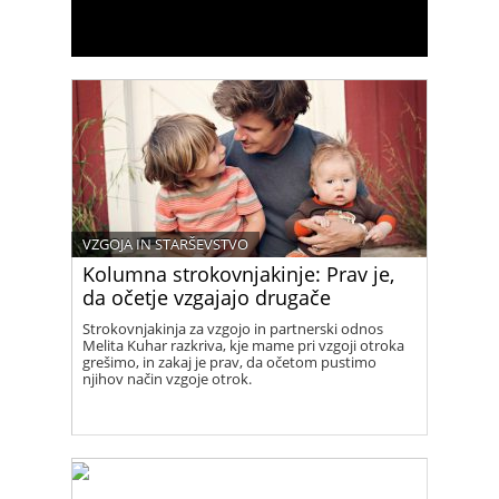
VZGOJA IN STARŠEVSTVO
Kolumna strokovnjakinje: Prav je,
da očetje vzgajajo drugače
Strokovnjakinja za vzgojo in partnerski odnos
Melita Kuhar razkriva, kje mame pri vzgoji otroka
grešimo, in zakaj je prav, da očetom pustimo
njihov način vzgoje otrok.