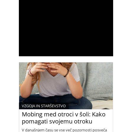
VZGOJA IN STARŠEVSTVO
Mobing med otroci v šoli: Kako
pomagati svojemu otroku
V današnjem času se vse več pozornosti posveča