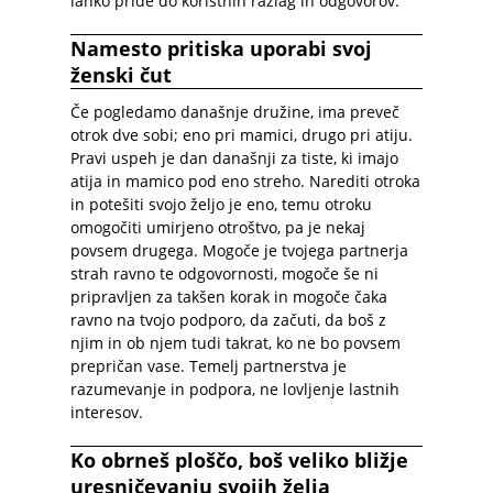
lahko pride do koristnih razlag in odgovorov.
Namesto pritiska uporabi svoj
ženski čut
Če pogledamo današnje družine, ima preveč
otrok dve sobi; eno pri mamici, drugo pri atiju.
Pravi uspeh je dan današnji za tiste, ki imajo
atija in mamico pod eno streho. Narediti otroka
in potešiti svojo željo je eno, temu otroku
omogočiti umirjeno otroštvo, pa je nekaj
povsem drugega. Mogoče je tvojega partnerja
strah ravno te odgovornosti, mogoče še ni
pripravljen za takšen korak in mogoče čaka
ravno na tvojo podporo, da začuti, da boš z
njim in ob njem tudi takrat, ko ne bo povsem
prepričan vase. Temelj partnerstva je
razumevanje in podpora, ne lovljenje lastnih
interesov.
Ko obrneš ploščo, boš veliko bližje
uresničevanju svojih želja