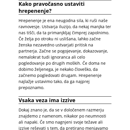
Kako pravočasno ustaviti
hrepenenje?
Hrepenenje je ena neugodna sila, ki ruši naše
ravnovesje. Ustvarja iluzijo, da nekaj manjka ter
nas tišči, da ta primanjkljaj čimprej zapolnimo.
Če želja po otroku ni uslišana, lahko začne
ženska nezavedno ustvarjati pritisk na
partnerja. Začne se pogojevanje, dokazovanje,
nemalokrat tudi ignoranca ali celo
pogledovanje po drugih moških. Če doma ne
dobimo željenega, je nekako človeško, da
začnemo pogledovati drugam. Hrepenenje
najlažje ustavimo tako, da ga najprej
prepoznamo.
Vsaka veza ima izzive
Dokaj znano je, da se v določenem razmerju
znajdemo z namenom, nikakor po neumnosti
ali napaki. Če smo nagnjeni svoje težave ali
izzive reševati s tem, da pretirano menjavamo