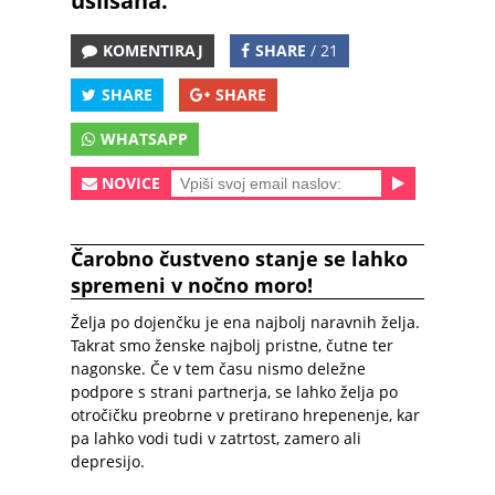
uslišana.
KOMENTIRAJ
SHARE
/ 21
SHARE
SHARE
WHATSAPP
NOVICE
Čarobno čustveno stanje se lahko
spremeni v nočno moro!
Želja po dojenčku je ena najbolj naravnih želja.
Takrat smo ženske najbolj pristne, čutne ter
nagonske. Če v tem času nismo deležne
podpore s strani partnerja, se lahko želja po
otročičku preobrne v pretirano hrepenenje, kar
pa lahko vodi tudi v zatrtost, zamero ali
depresijo.