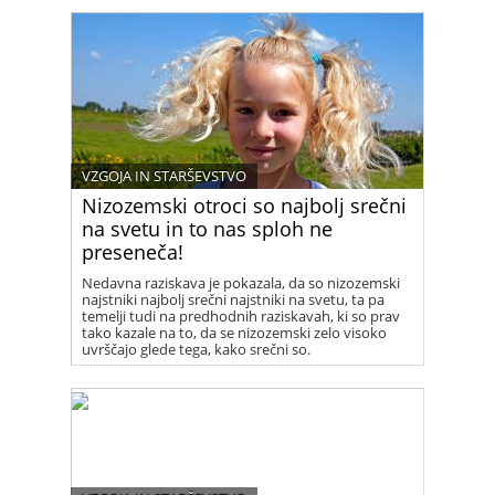
VZGOJA IN STARŠEVSTVO
Nizozemski otroci so najbolj srečni
na svetu in to nas sploh ne
preseneča!
Nedavna raziskava je pokazala, da so nizozemski
najstniki najbolj srečni najstniki na svetu, ta pa
temelji tudi na predhodnih raziskavah, ki so prav
tako kazale na to, da se nizozemski zelo visoko
uvrščajo glede tega, kako srečni so.