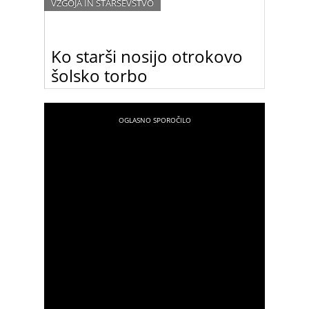
VZGOJA IN STARŠEVSTVO
Ko starši nosijo otrokovo
šolsko torbo
Moja dobra prijateljica je izjemen strokovnjak za
razvojno dobo otrok od dveh do približno osmih
let starosti. Uči v osnovni šoli in pogosto od nje
srkam znanja glede specifike omenjene razvojne
dobe otrok, ki vstopijo v osnovno šolo. Seveda je
takoj ob pogledu na otrokovo vedenje razvidno
kakšno je družinsko okolje in kakšni odnosi so
prevladujoči v družini, iz katere prihaja dotični
opazovani otrok.