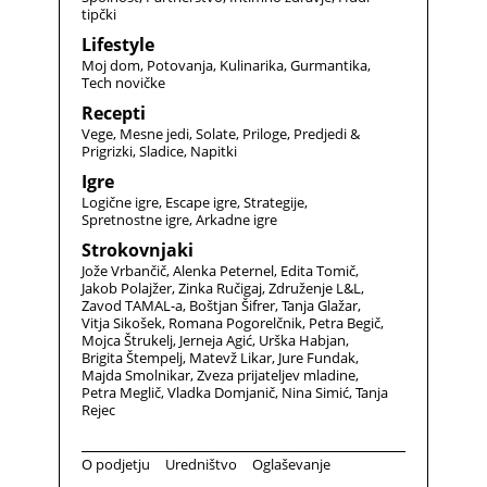
tipčki
Lifestyle
Moj dom
Potovanja
Kulinarika
Gurmantika
Tech novičke
Recepti
Vege
Mesne jedi
Solate
Priloge
Predjedi &
Prigrizki
Sladice
Napitki
Igre
Logične igre
Escape igre
Strategije
Spretnostne igre
Arkadne igre
Strokovnjaki
Jože Vrbančič
Alenka Peternel
Edita Tomič
Jakob Polajžer
Zinka Ručigaj
Združenje L&L
Zavod TAMAL-a
Boštjan Šifrer
Tanja Glažar
Vitja Sikošek
Romana Pogorelčnik
Petra Begič
Mojca Štrukelj
Jerneja Agić
Urška Habjan
Brigita Štempelj
Matevž Likar
Jure Fundak
Majda Smolnikar
Zveza prijateljev mladine
Petra Meglič
Vladka Domjanič
Nina Simić
Tanja
Rejec
O podjetju
Uredništvo
Oglaševanje