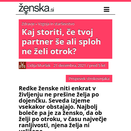
Zdravje
»
Vzgoja in starševstvo
Kaj storiti, če tvoj
partner še ali sploh
ne želi otrok?
Lidija Muršek
21 decembra, 2021
/
pred 5 let
Prispevek strokovnjaka
Redke ženske niti enkrat v
življenju ne prešine želja po
dojenčku. Seveda izjeme
vsekakor obstajajo. Najbolj
boleče pa je za žensko, da ob
želji po otroku, v času največje
ranljivosti, njena želja ni