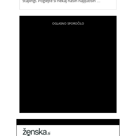
stajlingi. Poglejte si nekaj naših najljubših …