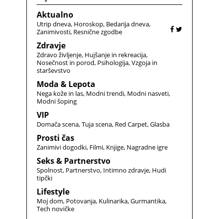
Aktualno
Utrip dneva
Horoskop
Bedarija dneva
Zanimivosti
Resnične zgodbe
Zdravje
Zdravo življenje
Hujšanje in rekreacija
Nosečnost in porod
Psihologija
Vzgoja in
starševstvo
Moda & Lepota
Nega kože in las
Modni trendi
Modni nasveti
Modni šoping
VIP
Domača scena
Tuja scena
Red Carpet
Glasba
Prosti čas
Zanimivi dogodki
Filmi
Knjige
Nagradne igre
Seks & Partnerstvo
Spolnost
Partnerstvo
Intimno zdravje
Hudi
tipčki
Lifestyle
Moj dom
Potovanja
Kulinarika
Gurmantika
Tech novičke