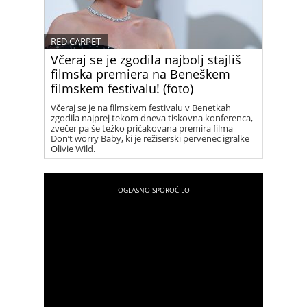
RED CARPET
Včeraj se je zgodila najbolj stajliš
filmska premiera na Beneškem
filmskem festivalu! (foto)
Včeraj se je na filmskem festivalu v Benetkah
zgodila najprej tekom dneva tiskovna konferenca,
zvečer pa še težko pričakovana premira filma
Don’t worry Baby, ki je režiserski pervenec igralke
Olivie Wild.