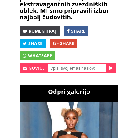
ekstravagantnih zvezdniških
oblek. MI smo pripravili izbor
najbolj čudovitih.
KOMENTIRAJ
SHARE
SHARE
SHARE
WHATSAPP
NOVICE
Odpri galerijo