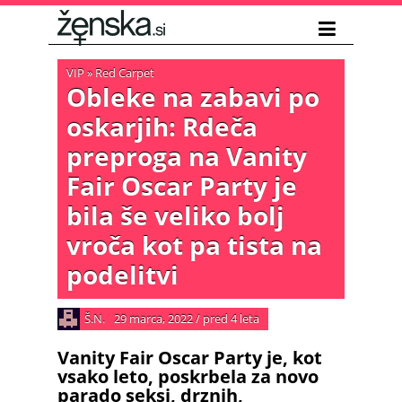
VIP
»
Red Carpet
Obleke na zabavi po
oskarjih: Rdeča
preproga na Vanity
Fair Oscar Party je
bila še veliko bolj
vroča kot pa tista na
podelitvi
Š.N.
29 marca, 2022
/
pred 4 leta
Vanity Fair Oscar Party je, kot
vsako leto, poskrbela za novo
parado seksi, drznih,