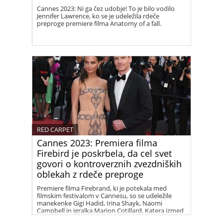
Cannes 2023: Ni ga čez udobje! To je bilo vodilo
Jennifer Lawrence, ko se je udeležila rdeče
preproge premiere filma Anatomy of a fall.
RED CARPET
Cannes 2023: Premiera filma
Firebird je poskrbela, da cel svet
govori o kontroverznih zvezdniških
oblekah z rdeče preproge
Premiere filma Firebrand, ki je potekala med
filmskim festivalom v Cannesu, so se udeležile
manekenke Gigi Hadid, Irina Shayk, Naomi
Campbell in igralka Marion Cotillard. Katera izmed
dam je bila videti najbolj stajliš, pa lahko presodite