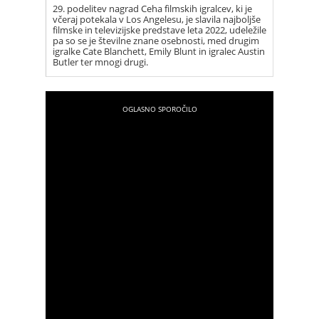
29. podelitev nagrad Ceha filmskih igralcev, ki je
včeraj potekala v Los Angelesu, je slavila najboljše
filmske in televizijske predstave leta 2022, udeležile
pa so se je številne znane osebnosti, med drugim
igralke Cate Blanchett, Emily Blunt in igralec Austin
Butler ter mnogi drugi.