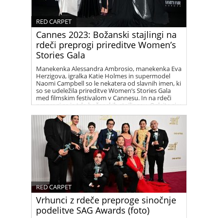
RED CARPET
Cannes 2023: Božanski stajlingi na
rdeči preprogi prireditve Women’s
Stories Gala
Manekenka Alessandra Ambrosio, manekenka Eva
Herzigova, igralka Katie Holmes in supermodel
Naomi Campbell so le nekatera od slavnih imen, ki
so se udeležila prireditve Women’s Stories Gala
med filmskim festivalom v Cannesu. In na rdeči
preprogi se je trlo božanskih stajlingov. Oglejte si v
galeriji.
RED CARPET
Vrhunci z rdeče preproge sinočnje
podelitve SAG Awards (foto)