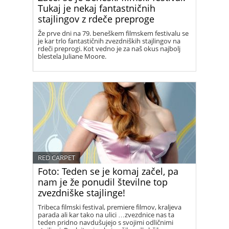
Tukaj je nekaj fantastničnih
stajlingov z rdeče preproge
Že prve dni na 79. beneškem filmskem festivalu se
je kar trlo fantastičnih zvezdniških stajlingov na
rdeči preprogi. Kot vedno je za naš okus najbolj
blestela Juliane Moore.
RED CARPET
Foto: Teden se je komaj začel, pa
nam je že ponudil številne top
zvezdniške stajlinge!
Tribeca filmski festival, premiere filmov, kraljeva
parada ali kar tako na ulici …zvezdnice nas ta
teden pridno navdušujejo s svojimi odličnimi