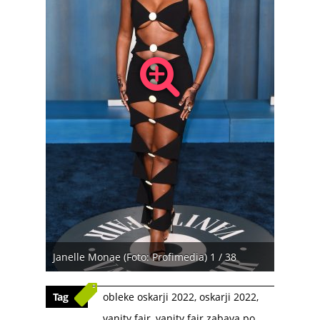
Janelle Monae (Foto: Profimedia) 1 / 38
Tag
obleke oskarji 2022
,
oskarji 2022
,
vanity fair
,
vanity fair zabava po