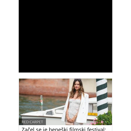
RED CARPET
Začel se je beneški filmski festival: