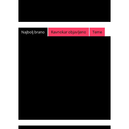
Najbolj brano
Ravnokar objavljeno
Teme