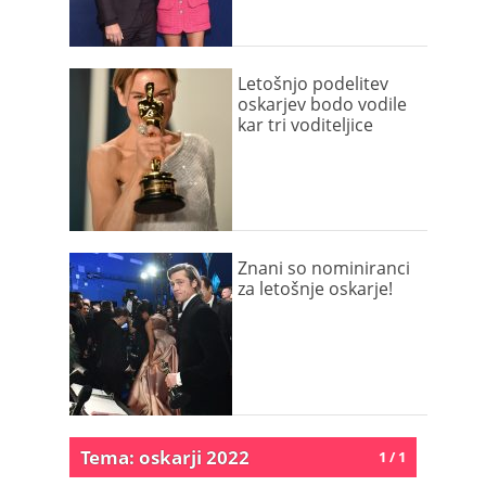
Letošnjo podelitev
oskarjev bodo vodile
kar tri voditeljice
Znani so nominiranci
za letošnje oskarje!
Tema: oskarji 2022
1 / 1