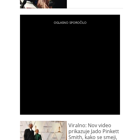
Viralno: Nov video
prikazuje Jado Pinkett
Smith, kako se smeji,