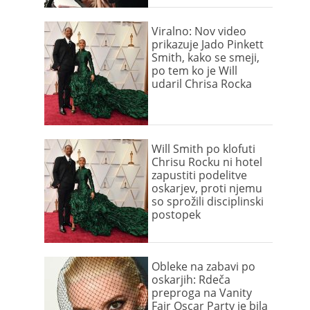
Viralno: Nov video
prikazuje Jado Pinkett
Smith, kako se smeji,
po tem ko je Will
udaril Chrisa Rocka
Will Smith po klofuti
Chrisu Rocku ni hotel
zapustiti podelitve
oskarjev, proti njemu
so sprožili disciplinski
postopek
Obleke na zabavi po
oskarjih: Rdeča
preproga na Vanity
Fair Oscar Party je bila