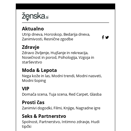
Aktualno
Utrip dneva
Horoskop
Bedarija dneva
Zanimivosti
Resnične zgodbe
Zdravje
Zdravo življenje
Hujšanje in rekreacija
Nosečnost in porod
Psihologija
Vzgoja in
starševstvo
Moda & Lepota
Nega kože in las
Modni trendi
Modni nasveti
Modni šoping
VIP
Domača scena
Tuja scena
Red Carpet
Glasba
Prosti čas
Zanimivi dogodki
Filmi
Knjige
Nagradne igre
Seks & Partnerstvo
Spolnost
Partnerstvo
Intimno zdravje
Hudi
tipčki