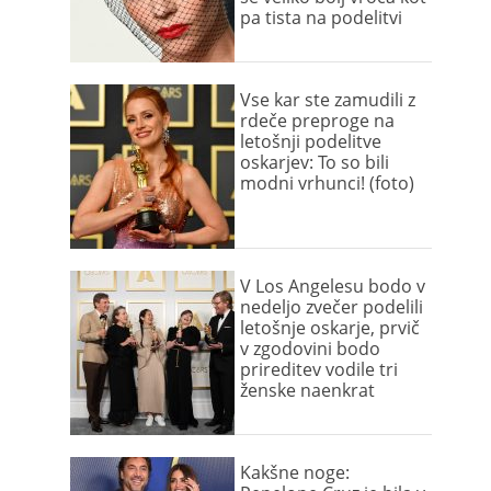
pa tista na podelitvi
Vse kar ste zamudili z
rdeče preproge na
letošnji podelitve
oskarjev: To so bili
modni vrhunci! (foto)
V Los Angelesu bodo v
nedeljo zvečer podelili
letošnje oskarje, prvič
v zgodovini bodo
prireditev vodile tri
ženske naenkrat
Kakšne noge: