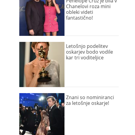
Penelope Cruz je bila v
Chanelovi roza mini
obleki videti
fantastično!
Letošnjo podelitev
oskarjev bodo vodile
kar tri voditeljice
Znani so nominiranci
za letošnje oskarje!