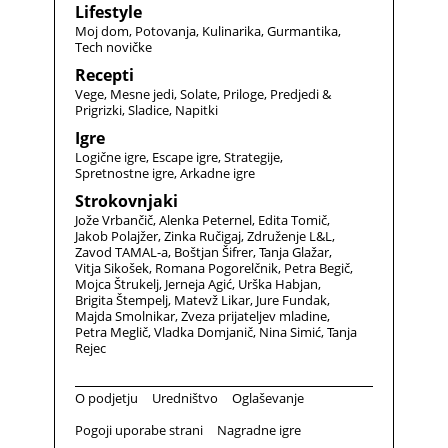
Lifestyle
Moj dom
Potovanja
Kulinarika
Gurmantika
Tech novičke
Recepti
Vege
Mesne jedi
Solate
Priloge
Predjedi &
Prigrizki
Sladice
Napitki
Igre
Logične igre
Escape igre
Strategije
Spretnostne igre
Arkadne igre
Strokovnjaki
Jože Vrbančič
Alenka Peternel
Edita Tomič
Jakob Polajžer
Zinka Ručigaj
Združenje L&L
Zavod TAMAL-a
Boštjan Šifrer
Tanja Glažar
Vitja Sikošek
Romana Pogorelčnik
Petra Begič
Mojca Štrukelj
Jerneja Agić
Urška Habjan
Brigita Štempelj
Matevž Likar
Jure Fundak
Majda Smolnikar
Zveza prijateljev mladine
Petra Meglič
Vladka Domjanič
Nina Simić
Tanja
Rejec
O podjetju
Uredništvo
Oglaševanje
Pogoji uporabe strani
Nagradne igre