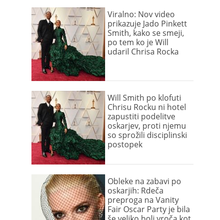
Viralno: Nov video
prikazuje Jado Pinkett
Smith, kako se smeji,
po tem ko je Will
udaril Chrisa Rocka
Will Smith po klofuti
Chrisu Rocku ni hotel
zapustiti podelitve
oskarjev, proti njemu
so sprožili disciplinski
postopek
Obleke na zabavi po
oskarjih: Rdeča
preproga na Vanity
Fair Oscar Party je bila
še veliko bolj vroča kot