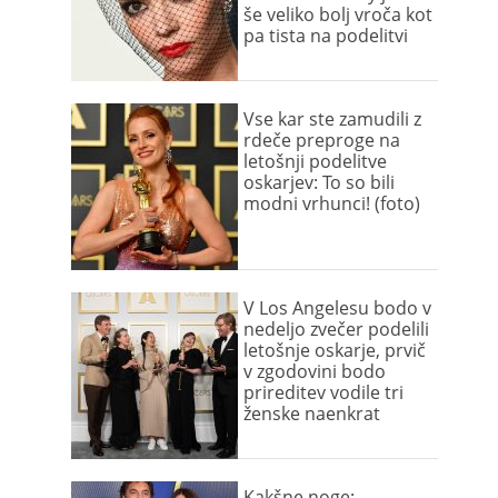
še veliko bolj vroča kot
pa tista na podelitvi
Vse kar ste zamudili z
rdeče preproge na
letošnji podelitve
oskarjev: To so bili
modni vrhunci! (foto)
V Los Angelesu bodo v
nedeljo zvečer podelili
letošnje oskarje, prvič
v zgodovini bodo
prireditev vodile tri
ženske naenkrat
Kakšne noge: