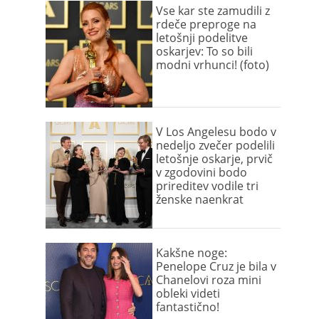
Vse kar ste zamudili z
rdeče preproge na
letošnji podelitve
oskarjev: To so bili
modni vrhunci! (foto)
V Los Angelesu bodo v
nedeljo zvečer podelili
letošnje oskarje, prvič
v zgodovini bodo
prireditev vodile tri
ženske naenkrat
Kakšne noge:
Penelope Cruz je bila v
Chanelovi roza mini
obleki videti
fantastično!