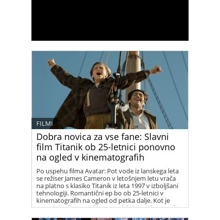
FILMI
Dobra novica za vse fane: Slavni
film Titanik ob 25-letnici ponovno
na ogled v kinematografih
Po uspehu filma Avatar: Pot vode iz lanskega leta
se režiser James Cameron v letošnjem letu vrača
na platno s klasiko Titanik iz leta 1997 v izboljšani
tehnologiji. Romantični ep bo ob 25-letnici v
kinematografih na ogled od petka dalje. Kot je
povedal režiser, pri filmu ne obžaluje ničesar, a če
bi ga snemal danes, bi Jack lahko preživel.