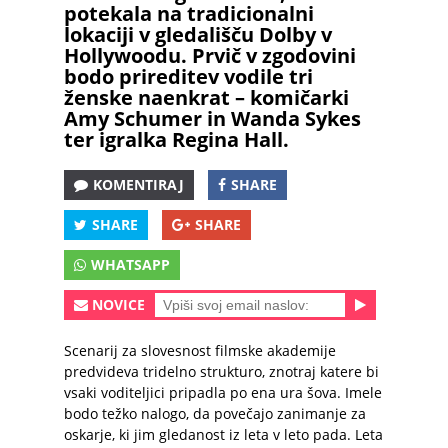
potekala na tradicionalni
lokaciji v gledališču Dolby v
Hollywoodu. Prvič v zgodovini
bodo prireditev vodile tri
ženske naenkrat – komičarki
Amy Schumer in Wanda Sykes
ter igralka Regina Hall.
KOMENTIRAJ
SHARE
SHARE
SHARE
WHATSAPP
NOVICE
Scenarij za slovesnost filmske akademije
predvideva tridelno strukturo, znotraj katere bi
vsaki voditeljici pripadla po ena ura šova. Imele
bodo težko nalogo, da povečajo zanimanje za
oskarje, ki jim gledanost iz leta v leto pada. Leta