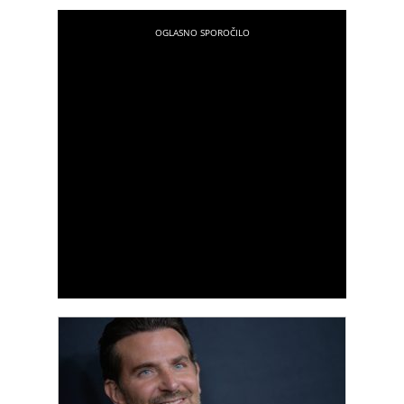
kategoriji animirani kratki film je v ožjem izboru za
nominacijo za oskarja film Steakhouse režiserke
Špele Čadež.