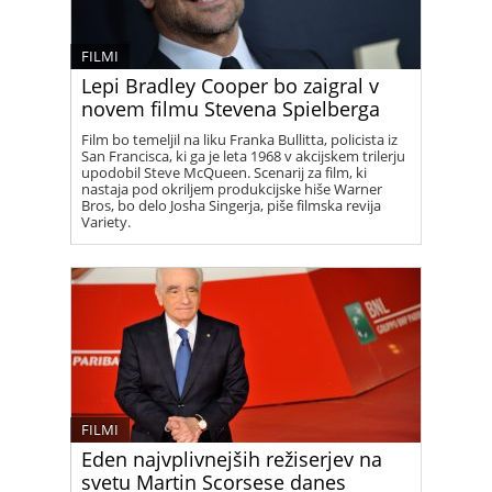
FILMI
Lepi Bradley Cooper bo zaigral v
novem filmu Stevena Spielberga
Film bo temeljil na liku Franka Bullitta, policista iz
San Francisca, ki ga je leta 1968 v akcijskem trilerju
upodobil Steve McQueen. Scenarij za film, ki
nastaja pod okriljem produkcijske hiše Warner
Bros, bo delo Josha Singerja, piše filmska revija
Variety.
FILMI
Eden najvplivnejših režiserjev na
svetu Martin Scorsese danes