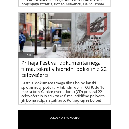
prejšnjega stoletja, kot so Maverick, David Bowie
in Elvis Presley.
FILMI
Prihaja Festival dokumentarnega
filma, tokrat v hibridni obliki in z 22
celovečerci
Festival dokumentarnega filma bo po lanski
spletni izdaji potekal v hibridni obliki. Od 9. do 16.
marca bo v Cankarjevem domu (CD) prikazal 22
celovečernih in tri kratke filme, približno polovica
jih bo na voljo na zahtevo. Po tradiciji se bo pet
celovečercev iz tekmovalne sekcije potegovalo za
najboljši film na temo človekovih pravic.