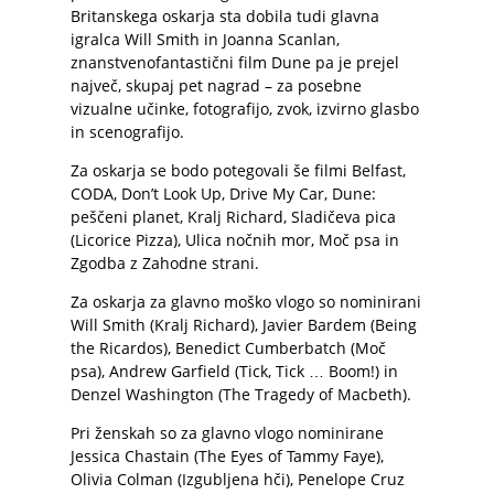
Britanskega oskarja sta dobila tudi glavna
igralca Will Smith in Joanna Scanlan,
znanstvenofantastični film Dune pa je prejel
največ, skupaj pet nagrad – za posebne
vizualne učinke, fotografijo, zvok, izvirno glasbo
in scenografijo.
Za oskarja se bodo potegovali še filmi Belfast,
CODA, Don’t Look Up, Drive My Car, Dune:
peščeni planet, Kralj Richard, Sladičeva pica
(Licorice Pizza), Ulica nočnih mor, Moč psa in
Zgodba z Zahodne strani.
Za oskarja za glavno moško vlogo so nominirani
Will Smith (Kralj Richard), Javier Bardem (Being
the Ricardos), Benedict Cumberbatch (Moč
psa), Andrew Garfield (Tick, Tick … Boom!) in
Denzel Washington (The Tragedy of Macbeth).
Pri ženskah so za glavno vlogo nominirane
Jessica Chastain (The Eyes of Tammy Faye),
Olivia Colman (Izgubljena hči), Penelope Cruz