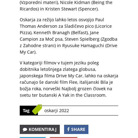
(Vzporedni materi), Nicole Kidman (Being the
Ricardos) in Kristen Stewart (Spencer).
Oskarja za režijo lahko letos osvojijo Paul
Thomas Anderson za Sladičevo pico (Licorice
Pizza), Kenneth Branagh (Belfast), Jane
Campion za Moč psa, Steven Spielberg (Zgodba
z Zahodne strani) in Ryusuke Hamaguchi (Drive
My Car).
V kategoriji filmov v tujem jeziku poleg
dobitnika letošnjega zlatega globusa,
japonskega filma Drive My Car, lahko na oskarja
računajo še danski film Flee, italijanski Bila je
božja roka, norveški Najbolj grozen človek na
svetu ter butanski A Yak in the Classroom.
Tag
oskarji 2022
KOMENTIRAJ
SHARE