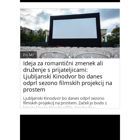
FILMI
Ideja za romantični zmenek ali
druženje s prijateljicami:
Ljubljanski Kinodvor bo danes
odprl sezono filmskih projekcij na
prostem
Ljubljanski Kinodvor bo danes odprl sezono
filmskih projekcij na prostem. Začeli jo bodo z
letnim kinom Kinodvorišče, kjer bodo v
sodelovanju s festivalom Kino Otok premierno
predvajali prvenec Luzzu malteško-ameriškega
režiserja Alexa Camillerija. Film bo na ogled ob
21.30 v atriju Slovenskih železnic.