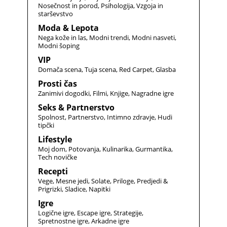
Nosečnost in porod
Psihologija
Vzgoja in
starševstvo
Moda & Lepota
Nega kože in las
Modni trendi
Modni nasveti
Modni šoping
VIP
Domača scena
Tuja scena
Red Carpet
Glasba
Prosti čas
Zanimivi dogodki
Filmi
Knjige
Nagradne igre
Seks & Partnerstvo
Spolnost
Partnerstvo
Intimno zdravje
Hudi
tipčki
Lifestyle
Moj dom
Potovanja
Kulinarika
Gurmantika
Tech novičke
Recepti
Vege
Mesne jedi
Solate
Priloge
Predjedi &
Prigrizki
Sladice
Napitki
Igre
Logične igre
Escape igre
Strategije
Spretnostne igre
Arkadne igre