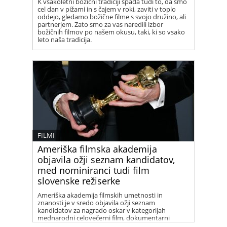
K vsakoletni božični tradiciji spada tudi to, da smo
cel dan v pižami in s čajem v roki, zaviti v toplo
oddejo, gledamo božične filme s svojo družino, ali
partnerjem. Zato smo za vas naredili izbor
božičnih filmov po našem okusu, taki, ki so vsako
leto naša tradicija.
FILMI
Ameriška filmska akademija
objavila ožji seznam kandidatov,
med nominiranci tudi film
slovenske režiserke
Ameriška akademija filmskih umetnosti in
znanosti je v sredo objavila ožji seznam
kandidatov za nagrado oskar v kategorijah
mednarodni celovečerni film, dokumentarni
celovečerni in kratki film in še nekaterih drugih. V