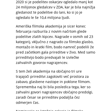
2020 si je podelitev oskarjev ogledalo manj kot
24 milijonov gledalcev v ZDA, kar je bila najnižja
gledanost te podelitve do lani, ko si jo je
ogledalo le še 10,4 milijona ljudi.
Ameriška filmska akademija je sicer konec
februarja razburila z novim načrtom glede
podelitve zlatih kipcev. Nagrade v osmih od 23
kategorij, vključno z nagrado za filmsko glasbo,
montažo in kratki film, bodo namreč podelili že
pred začetkom gala prireditve v živo. Med samo
prireditvijo bodo predvajali le izvlečke
zahvalnih govorov nagrajencev.
S tem želi akademija na običajno tri ure
trajajoči prireditvi zagotoviti več prostora za
zabavo, glasbene nastope in poklone filmom.
Sprememba naj bi bila posledica tega, ker so
zahvalni govori nagrajencev običajno predolgi,
zaradi česar se prireditev podaljša čez
odmerjen čas.