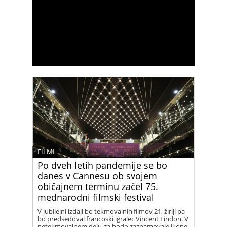
FILMI
Po dveh letih pandemije se bo
danes v Cannesu ob svojem
običajnem terminu začel 75.
mednarodni filmski festival
V jubilejni izdaji bo tekmovalnih filmov 21, žiriji pa
bo predsedoval francoski igralec Vincent Lindon. V
netekmovalnem delu ga bodo zaznamovale ikone