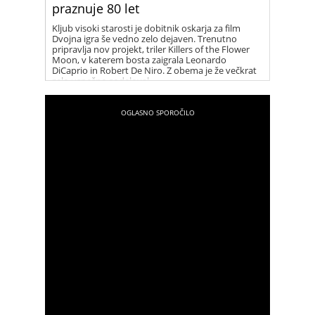
praznuje 80 let
Kljub visoki starosti je dobitnik oskarja za film
Dvojna igra še vedno zelo dejaven. Trenutno
pripravlja nov projekt, triler Killers of the Flower
Moon, v katerem bosta zaigrala Leonardo
DiCaprio in Robert De Niro. Z obema je že večkrat
zelo uspešno sodeloval.