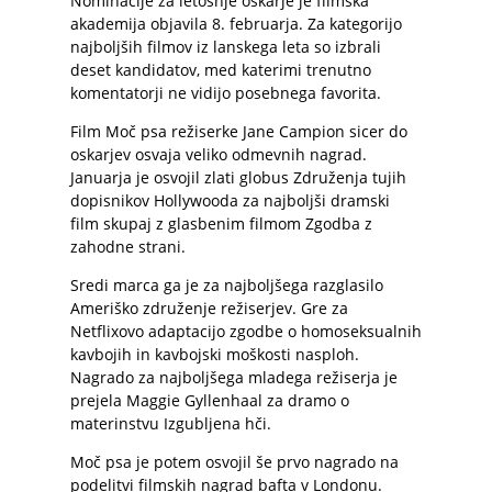
Nominacije za letošnje oskarje je filmska
akademija objavila 8. februarja. Za kategorijo
najboljših filmov iz lanskega leta so izbrali
deset kandidatov, med katerimi trenutno
komentatorji ne vidijo posebnega favorita.
Film Moč psa režiserke Jane Campion sicer do
oskarjev osvaja veliko odmevnih nagrad.
Januarja je osvojil zlati globus Združenja tujih
dopisnikov Hollywooda za najboljši dramski
film skupaj z glasbenim filmom Zgodba z
zahodne strani.
Sredi marca ga je za najboljšega razglasilo
Ameriško združenje režiserjev. Gre za
Netflixovo adaptacijo zgodbe o homoseksualnih
kavbojih in kavbojski moškosti nasploh.
Nagrado za najboljšega mladega režiserja je
prejela Maggie Gyllenhaal za dramo o
materinstvu Izgubljena hči.
Moč psa je potem osvojil še prvo nagrado na
podelitvi filmskih nagrad bafta v Londonu.