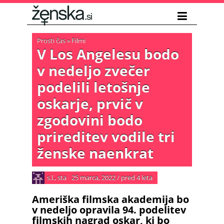
Prosti čas
»
Filmi
V Los Angelesu bodo
v nedeljo zvečer
podelili letošnje
oskarje, prvič v
zgodovini bodo
prireditev vodile tri
ženske naenkrat
s.l., sta
25 marca, 2022
/
pred 4 leta
Ameriška filmska akademija bo
v nedeljo opravila 94. podelitev
filmskih nagrad oskar, ki bo