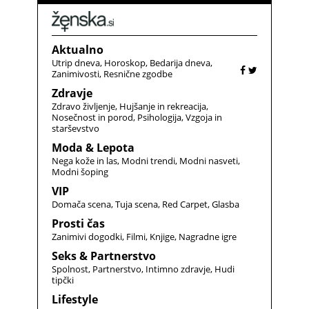
Aktualno
Utrip dneva
Horoskop
Bedarija dneva
Zanimivosti
Resnične zgodbe
Zdravje
Zdravo življenje
Hujšanje in rekreacija
Nosečnost in porod
Psihologija
Vzgoja in
starševstvo
Moda & Lepota
Nega kože in las
Modni trendi
Modni nasveti
Modni šoping
VIP
Domača scena
Tuja scena
Red Carpet
Glasba
Prosti čas
Zanimivi dogodki
Filmi
Knjige
Nagradne igre
Seks & Partnerstvo
Spolnost
Partnerstvo
Intimno zdravje
Hudi
tipčki
Lifestyle