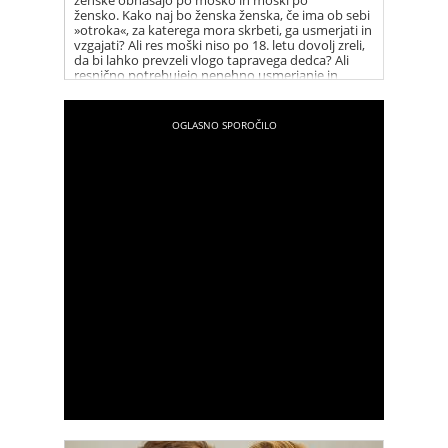
žensko. Kako naj bo ženska ženska, če ima ob sebi
»otroka«, za katerega mora skrbeti, ga usmerjati in
vzgajati? Ali res moški niso po 18. letu dovolj zreli,
da bi lahko prevzeli vlogo tapravega dedca? Ali
resnično potrebujejo nenehno usmerjanje in
dodatno mamo?