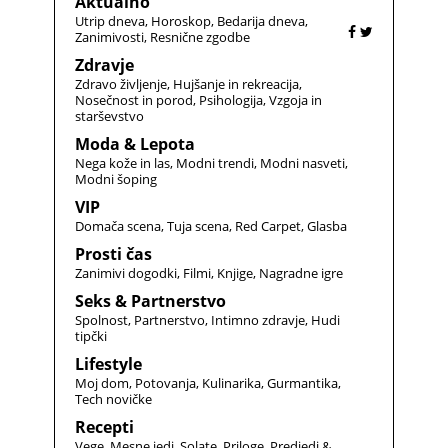
Aktualno
Utrip dneva
Horoskop
Bedarija dneva
Zanimivosti
Resnične zgodbe
Zdravje
Zdravo življenje
Hujšanje in rekreacija
Nosečnost in porod
Psihologija
Vzgoja in
starševstvo
Moda & Lepota
Nega kože in las
Modni trendi
Modni nasveti
Modni šoping
VIP
Domača scena
Tuja scena
Red Carpet
Glasba
Prosti čas
Zanimivi dogodki
Filmi
Knjige
Nagradne igre
Seks & Partnerstvo
Spolnost
Partnerstvo
Intimno zdravje
Hudi
tipčki
Lifestyle
Moj dom
Potovanja
Kulinarika
Gurmantika
Tech novičke
Recepti
Vege
Mesne jedi
Solate
Priloge
Predjedi &