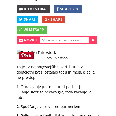
KOMENTIRAJ
SHARE
/ 26
SHARE
SHARE
WHATSAPP
NOVICE
Foto: Thinkstock
To je 12 najpogostejših stvari, ki tudi v
dolgoletni zvezi ostajajo tabu in meja, ki se je
ne prestopi:
1.
Opravljanje potrebe pred partnerjem.
Lulanje sicer še nekako gre, toda kakanje je
tabu
2.
Spuščanje vetrov pred partnerjem
3.
Puljenje vraščenih dlak na intimnim predelih