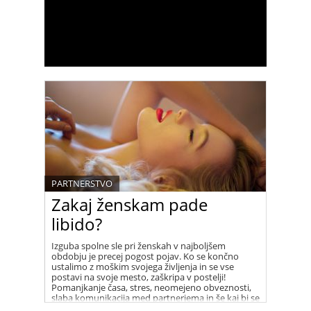
PARTNERSTVO
Zakaj ženskam pade
libido?
Izguba spolne sle pri ženskah v najboljšem
obdobju je precej pogost pojav. Ko se končno
ustalimo z moškim svojega življenja in se vse
postavi na svoje mesto, zaškripa v postelji!
Pomanjkanje časa, stres, neomejeno obveznosti,
slaba komunikacija med partnerjema in še kaj bi se
našlo kot izgovor.