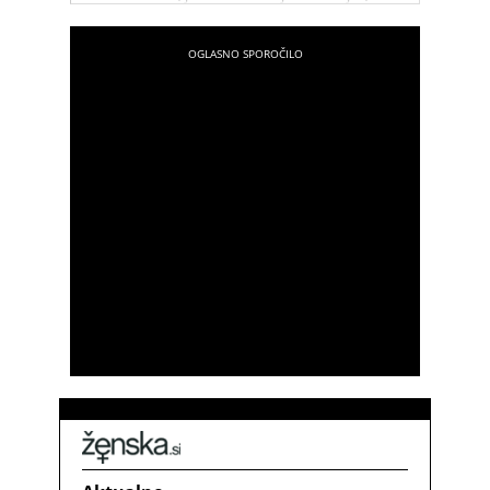
kažejo na to, da nas partner mogoče vara. Eden od
njih je recimo to, da pride domov z mokrimi lasmi
..