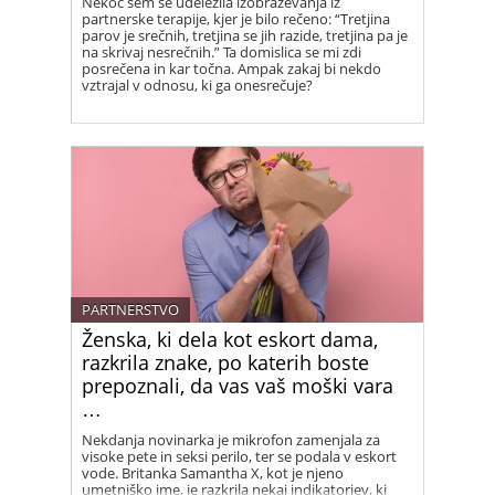
Nekoč sem se udeležila izobraževanja iz
partnerske terapije, kjer je bilo rečeno: “Tretjina
parov je srečnih, tretjina se jih razide, tretjina pa je
na skrivaj nesrečnih.” Ta domislica se mi zdi
posrečena in kar točna. Ampak zakaj bi nekdo
vztrajal v odnosu, ki ga onesrečuje?
PARTNERSTVO
Ženska, ki dela kot eskort dama,
razkrila znake, po katerih boste
prepoznali, da vas vaš moški vara
…
Nekdanja novinarka je mikrofon zamenjala za
visoke pete in seksi perilo, ter se podala v eskort
vode. Britanka Samantha X, kot je njeno
umetniško ime, je razkrila nekaj indikatorjev, ki