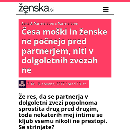
Seks & Partnerstvo
»
Partnerstvo
Česa moški in ženske
ne počnejo pred
partnerjem, niti v
dolgoletnih zvezah
ne
Š. N.
6 januarja, 2017
/
pred 10 let
Že res, da se partnerja v
dolgoletni zvezi popolnoma
sprostita drug pred drugim,
toda nekaterih mej intime se
kljub vsemu nikoli ne prestopi.
Se strinjate?