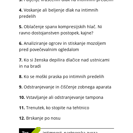
4.
Voskanje ali beljenje dlak na intimnih
predelih
5.
Oblačenje spanx kompresijskih hlač. Ni
ravno dostojanstven postopek, kajne?
6.
Analiziranje ogrcev in stiskanje mozoljem
pred povečevalnim ogledalom
7.
Ko si ženska depilira dlačice nad ustnicami
in na bradi
8.
Ko se moški praska po intimnih predelih
9.
Odstranjevanje in čiščenje zobnega aparata
10.
Vstavljanje ali odstranjevanje tampona
11.
Trenutek, ko stopite na tehtnico
12.
Brskanje po nosu
Tag
intimnost
,
partnerska zveza