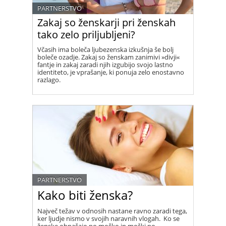
PARTNERSTVO
Zakaj so ženskarji pri ženskah
tako zelo priljubljeni?
Včasih ima boleča ljubezenska izkušnja še bolj
boleče ozadje. Zakaj so ženskam zanimivi »divji«
fantje in zakaj zaradi njih izgubijo svojo lastno
identiteto, je vprašanje, ki ponuja zelo enostavno
razlago.
PARTNERSTVO
Kako biti ženska?
Največ težav v odnosih nastane ravno zaradi tega,
ker ljudje nismo v svojih naravnih vlogah. Ko se
ženske obnašajo po moško in moški po