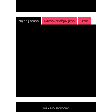
Najbolj brano
Ravnokar objavljeno
Teme