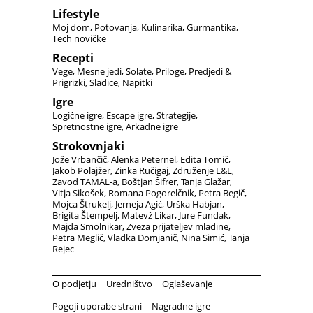
Lifestyle
Moj dom
Potovanja
Kulinarika
Gurmantika
Tech novičke
Recepti
Vege
Mesne jedi
Solate
Priloge
Predjedi &
Prigrizki
Sladice
Napitki
Igre
Logične igre
Escape igre
Strategije
Spretnostne igre
Arkadne igre
Strokovnjaki
Jože Vrbančič
Alenka Peternel
Edita Tomič
Jakob Polajžer
Zinka Ručigaj
Združenje L&L
Zavod TAMAL-a
Boštjan Šifrer
Tanja Glažar
Vitja Sikošek
Romana Pogorelčnik
Petra Begič
Mojca Štrukelj
Jerneja Agić
Urška Habjan
Brigita Štempelj
Matevž Likar
Jure Fundak
Majda Smolnikar
Zveza prijateljev mladine
Petra Meglič
Vladka Domjanič
Nina Simić
Tanja
Rejec
O podjetju
Uredništvo
Oglaševanje
Pogoji uporabe strani
Nagradne igre