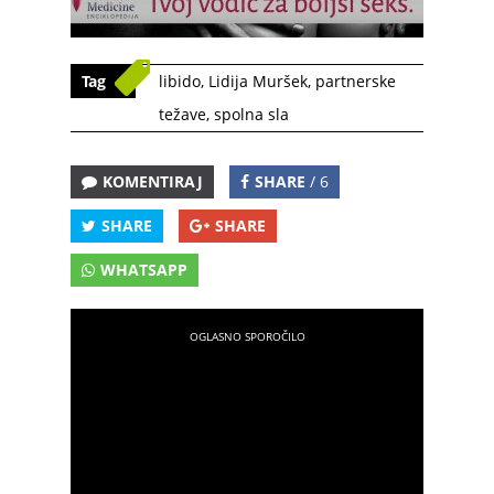
Tag
libido
,
Lidija Muršek
,
partnerske
težave
,
spolna sla
KOMENTIRAJ
SHARE
/ 6
SHARE
SHARE
WHATSAPP