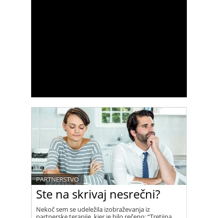
PARTNERSTVO
Ste na skrivaj nesrečni?
Nekoč sem se udeležila izobraževanja iz
partnerske terapije, kjer je bilo rečeno: “Tretjina