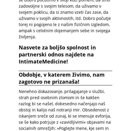
zadovoljne s svojim telesom, da uživamo v
svojem poklicu, da si znamo vzeti čas zase, da
uživamo v svojih aktivnostih, itd. Dobro počutje
torej ni pogojeno le z našim fizičnim izgledom,
ampak s celotnim dojemanjem sebe in svojega
življenja.
Nasvete za boljšo spolnost in
partnerski odnos najdete na
IntimateMedicine!
Obdobje, v katerem živimo, nam
zagotovo ne prizanaša!
Nenehno dokazovanje, prilagajanje v službi,
strah pred osebnim zlomom in še kakšen
razlog bi se našel, dobesedno načenjajo naš
obstoj in kalijo naš notranji mir. Obsedenost z
iskanjem sreče od zunaj, ki se imenuje evforija,
se še kako potrjuje z »zavidljivimi« objavami na
socialnih omrežjih: »Poglejte mene, kje sem in