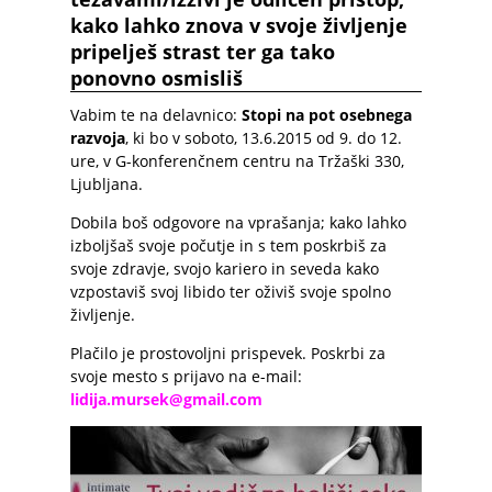
kako lahko znova v svoje življenje
pripelješ strast ter ga tako
ponovno osmisliš
Vabim te na delavnico:
Stopi na pot osebnega
razvoja
, ki bo v soboto, 13.6.2015 od 9. do 12.
ure, v G-konferenčnem centru na Tržaški 330,
Ljubljana.
Dobila boš odgovore na vprašanja; kako lahko
izboljšaš svoje počutje in s tem poskrbiš za
svoje zdravje, svojo kariero in seveda kako
vzpostaviš svoj libido ter oživiš svoje spolno
življenje.
Plačilo je prostovoljni prispevek. Poskrbi za
svoje mesto s prijavo na e-mail:
lidija.mursek@gmail.com