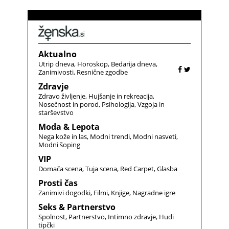
Aktualno
Utrip dneva
Horoskop
Bedarija dneva
Zanimivosti
Resnične zgodbe
Zdravje
Zdravo življenje
Hujšanje in rekreacija
Nosečnost in porod
Psihologija
Vzgoja in
starševstvo
Moda & Lepota
Nega kože in las
Modni trendi
Modni nasveti
Modni šoping
VIP
Domača scena
Tuja scena
Red Carpet
Glasba
Prosti čas
Zanimivi dogodki
Filmi
Knjige
Nagradne igre
Seks & Partnerstvo
Spolnost
Partnerstvo
Intimno zdravje
Hudi
tipčki