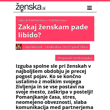
Seks & Partnerstvo
»
Partnerstvo
Zakaj ženskam pade
libido?
Lidija Muršek
14 oktobra, 2023
/
pred 3 leta
Prispevek strokovnjaka
Izguba spolne sle pri ženskah v
najboljšem obdobju je precej
pogost pojav. Ko se končno
ustalimo z moškim svojega
življenja in se vse postavi na
svoje mesto, zaškripa v postelji!
Pomanjkanje časa, stres,
neomejeno obveznosti, slaba
komunikacija med partnerjema