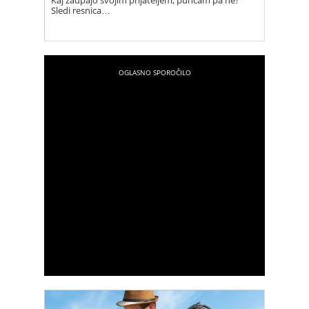
Kaj zaupajo svojim prijateljem, puncam pa ne?
Sledi resnica…