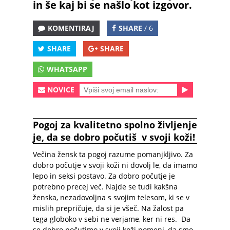
in še kaj bi se našlo kot izgovor.
KOMENTIRAJ
SHARE
/ 6
SHARE
SHARE
WHATSAPP
NOVICE
Pogoj za kvalitetno spolno življenje
je, da se dobro počutiš v svoji koži!
Večina žensk ta pogoj razume pomanjkljivo. Za
dobro počutje v svoji koži ni dovolj le, da imamo
lepo in seksi postavo. Za dobro počutje je
potrebno precej več. Najde se tudi kakšna
ženska, nezadovoljna s svojim telesom, ki se v
mislih prepričuje, da si je všeč. Na žalost pa
tega globoko v sebi ne verjame, ker ni res. Da
se dobro počutimo v svoji koži pomeni, da smo