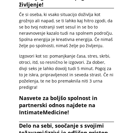
življenje!
Če si oseba, ki vsako situacijo doživlja kot
grožnjo ali napad, se ti lahko kaj hitro zgodi, da
se bo tvoj notranji svet sesul in se bo to
neravnovesje kazalo tudi na spolnem področju.
Spolna energija je kreativna energija. Če nimaš
želje po spolnosti, nimaš želje po življenju.
Izgovori kot so: pomanjkanje časa, stres, skrbi,
otroci, itd, so resnično le izgovori. Za dober,
divji seks je lahko dovolj tudi 5 minut. Pogoj za
to je iskra, pripravljenost in seveda strast. Če ni
poželenja, te ne bo premaknila niti 3 urna
predigra!
Nasvete za boljšo spolnost in
partnerski odnos najdete na
IntimateMedicine!
Delo na sebi, soočanje s svojimi
težavami/izzivi je odličen pristop,