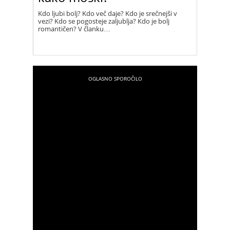
Kdo ljubi bolj? Kdo več daje? Kdo je srečnejši v
vezi? Kdo se pogosteje zaljublja? Kdo je bolj
romantičen? V članku…