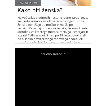
PARTNERSTVO
Kako biti ženska?
Največ težav v odnosih nastane ravno zaradi tega,
ker ljudje nismo v svojih naravnih vlogah. Ko se
ženske obnašajo po moško in moški po
žensko. Kako naj bo ženska ženska, če ima ob sebi
»otroka«, za katerega mora skrbeti, ga usmerjati in
vzgajati? Ali res moški niso po 18. letu dovolj zreli,
da bi lahko prevzeli vlogo tapravega dedca? Ali
resnično potrebujejo nenehno usmerjanje in
dodatno mamo?