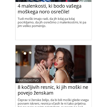
4 malenkosti, ki bodo vašega
moškega noro osrečile!
Tudi moški imajo radi, da jih kdaj pa kdaj
pocrkljamo, da jih osrečimo z malenkostmi, ki pa
jim veliko pomenijo.
PARTNERSTVO
8 kočljivih resnic, ki jih moški ne
povejo ženskam
Čeprav si ženske želijo, da bi bili moški glede vsega
povsem iskreni, resnica včasih le ni tako prijetna.