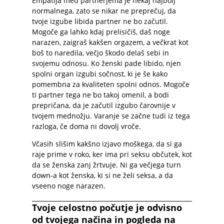
Empatija med partnerjema je nekaj najbolj
normalnega, zato se nikar ne preprečuj, da
tvoje izgube libida partner ne bo začutil.
Mogoče ga lahko kdaj prelisičiš, daš noge
narazen, zaigraš kakšen orgazem, a večkrat kot
boš to naredila, večjo škodo delaš sebi in
svojemu odnosu. Ko ženski pade libido, njen
spolni organ izgubi sočnost, ki je še kako
pomembna za kvaliteten spolni odnos. Mogoče
ti partner tega ne bo takoj omenil, a bodi
prepričana, da je začutil izgubo čarovnije v
tvojem mednožju. Varanje se začne tudi iz tega
razloga, če doma ni dovolj vroče.
Včasih slišim kakšno izjavo moškega, da si ga
raje prime v roko, ker ima pri seksu občutek, kot
da se ženska zanj žrtvuje. Ni ga večjega turn
down-a kot ženska, ki si ne želi seksa, a da
vseeno noge narazen.
Tvoje celostno počutje je odvisno
od tvojega načina in pogleda na