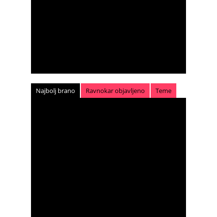
Najbolj brano
Ravnokar objavljeno
Teme