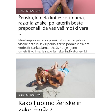
PARTNERSTVO
Ženska, ki dela kot eskort dama,
razkrila znake, po katerih boste
prepoznali, da vas vaš moški vara
…
Nekdanja novinarka je mikrofon zamenjala za
visoke pete in seksi perilo, ter se podala v eskort
vode. Britanka Samantha X, kot je njeno
umetniško ime, je razkrila nekaj indikatorjev, ki
kažejo na to, da nas partner mogoče vara. Eden od
njih je recimo to, da pride domov z mokrimi lasmi
..
PARTNERSTVO
Kako ljubimo ženske in
kako moški?