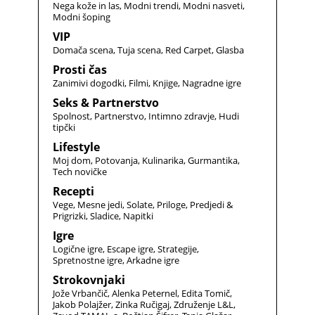
Nega kože in las
Modni trendi
Modni nasveti
Modni šoping
VIP
Domača scena
Tuja scena
Red Carpet
Glasba
Prosti čas
Zanimivi dogodki
Filmi
Knjige
Nagradne igre
Seks & Partnerstvo
Spolnost
Partnerstvo
Intimno zdravje
Hudi
tipčki
Lifestyle
Moj dom
Potovanja
Kulinarika
Gurmantika
Tech novičke
Recepti
Vege
Mesne jedi
Solate
Priloge
Predjedi &
Prigrizki
Sladice
Napitki
Igre
Logične igre
Escape igre
Strategije
Spretnostne igre
Arkadne igre
Strokovnjaki
Jože Vrbančič
Alenka Peternel
Edita Tomič
Jakob Polajžer
Zinka Ručigaj
Združenje L&L