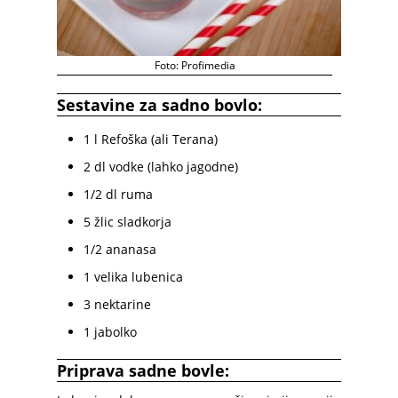
Foto: Profimedia
Sestavine za sadno bovlo:
1 l Refoška (ali Terana)
2 dl vodke (lahko jagodne)
1/2 dl ruma
5 žlic sladkorja
1/2 ananasa
1 velika lubenica
3 nektarine
1 jabolko
Priprava sadne bovle: