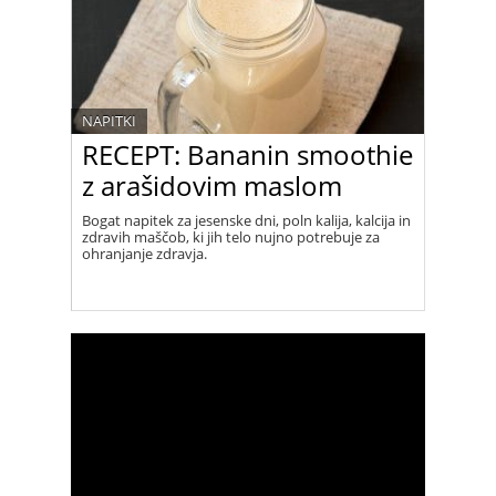
NAPITKI
RECEPT: Bananin smoothie
z arašidovim maslom
Bogat napitek za jesenske dni, poln kalija, kalcija in
zdravih maščob, ki jih telo nujno potrebuje za
ohranjanje zdravja.