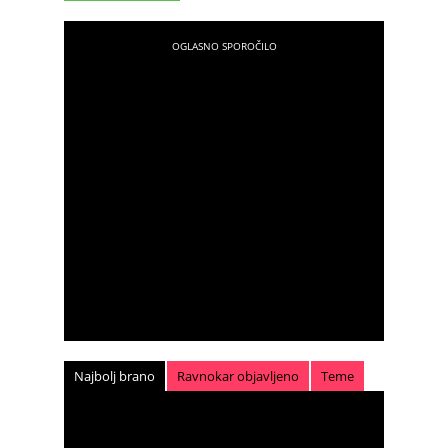
Najbolj brano
Ravnokar objavljeno
Teme