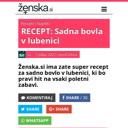
Recepti
»
Napitki
RECEPT: Sadna bovla
v lubenici
S.L.
1 julija, 2022
/
pred 4 leta
Ženska.si ima zate super recept
za sadno bovlo v lubenici, ki bo
pravi hit na vsaki poletni
zabavi.
KOMENTIRAJ
SHARE
/ 30
SHARE
SHARE
WHATSAPP