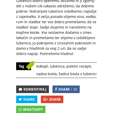
Lubenico dobro operemo, osušimo in ji zgornji
del z nožem cik-cakasto odrežemo, da dobimo
pokrov. Notranjost lubenice izdolbemo, najlažje
z zajemalko. V večjo posodo vlijemo vino, vodko,
rum in sladkor ter vse dobro premešamo, da se
sladkor stopi. Sadje olupimo in narežemo na
majhne kocke. Vse sestavine dodamo v zmes
tekočin in premešamo ter vlijemo v izdolbljeno
lubenico, jo pokrijemo z izrezanim pokrovom in
damo v hladilnik za vsaj 2 uri, da se sadje
dobro napoji. Postrežemo hladno!
Tag
koktajli
,
lubenica
,
poletni recepti
,
sadna bovla
,
Sadna bovla v lubenici
KOMENTIRAJ
SHARE
/ 30
SHARE
SHARE
WHATSAPP