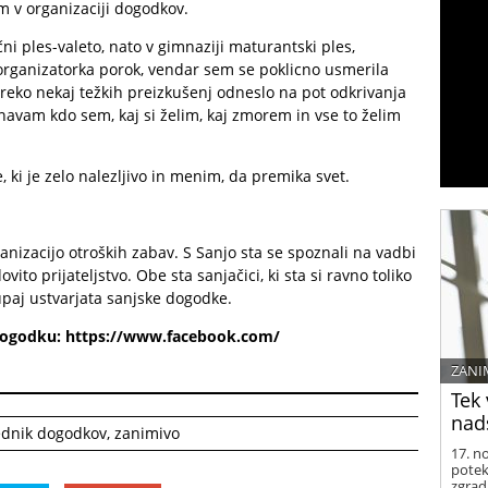
m v organizaciji dogodkov.
ni ples-valeto, nato v gimnaziji maturantski ples,
i organizatorka porok, vendar sem se poklicno usmerila
preko nekaj težkih preizkušenj odneslo na pot odkrivanja
navam kdo sem, kaj si želim, kaj zmorem in vse to želim
 ki je zelo nalezljivo in menim, da premika svet.
ganizacijo otroških zabav. S Sanjo sta se spoznali na vadbi
ovito prijateljstvo. Obe sta sanjačici, ki sta si ravno toliko
kupaj ustvarjata sanjske dogodke.
dogodku:
https://www.facebook.com/
ZANI
Tek 
nads
dnik dogodkov
,
zanimivo
17. n
potek
zgrad