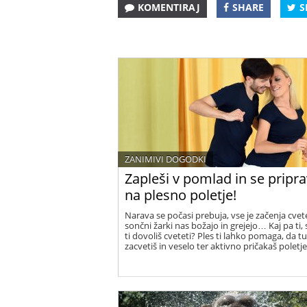
KOMENTIRAJ
SHARE
S
ZANIMIVI DOGODKI
Zapleši v pomlad in se pripra
na plesno poletje!
Narava se počasi prebuja, vse je začenja cvete
sončni žarki nas božajo in grejejo… Kaj pa ti, s
ti dovoliš cveteti? Ples ti lahko pomaga, da tud
zacvetiš in veselo ter aktivno pričakaš poletje