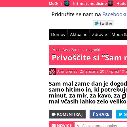
Moški.si
Intimatemedicine
Hudo
Pridružite se nam na
Facebooku
twitter
Domov
Aktualno
Zdravje
Moda &
Prosti čas
»
Zanimivi dogodki
Privoščite si “Sa
Ana Jurenec
25 januarja, 2017
/
pred 10 l
Sam mal zame dan je dogod
samo hitimo in, ki potrebuj
minut, za mir, za kavo, za 
mal včasih lahko zelo veliko
KOMENTIRAJ
SHARE
S
NOVICE