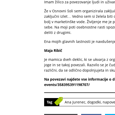
Imam žilico za povezovanje ljudi in uživa
Že v Osnovni šoli sem organizirala zaključ
zaključni izlet… Vedno sem si želela bit
bolj v marketinške vode. Življenje me je 
sebe. Na moji poti osebnostne rasti spoz
deliti z drugimi.
Ena mojih glavnih lastnosti je navdušenje,
Maja Ribič
Je mamica dveh deklic, ki se ukvarja z or
joge in se takoj povezali. Razvilo se je čud
različni, da se odlično dopolnjujeta in s
Na povezavi najdete vse informacije o 
events/358395391198707/
Tag
Ana Jurenec
,
dogodki
,
napove