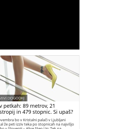
MIVI DOGODKI
v petkah: 89 metrov, 21
tropij in 479 stopnic. Si upaš?
ovembra bo v Kristalni palači v Ljubljani
al že peti izziv teka po stopnicah na najvišjo
bo v Sloveniji – Alive Step Up: Tek na