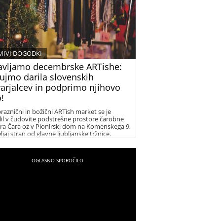
MIVI DOGODKI
avljamo decembrske ARTishe:
ujmo darila slovenskih
varjalcev in podprimo njihovo
!
raznični in božični ARTish market se je
lil v čudovite podstrešne prostore čarobne
Čira Čara oz v Pionirski dom na Komenskega 9,
eljaj stran od glavne ljubljanske tržnice.
ani tja selijo svoje trgovinice, kjer boste
napasli oči, poklepetali s sodelujočimi, si
ščili katerega od unikatnih izdelkov
ujčih ustvarjalcev ter tako podprli njihov