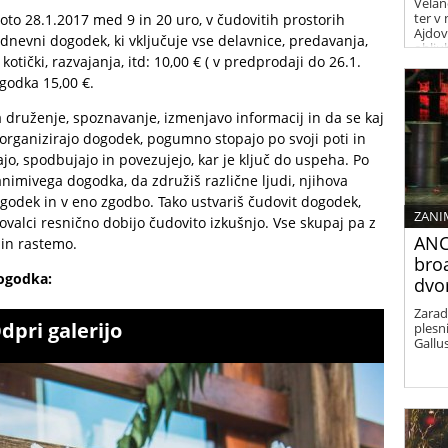
Velan
ter v
o 28.1.2017 med 9 in 20 uro, v čudovitih prostorih
Ajdov
dnevni dogodek, ki vključuje vse delavnice, predavanja,
oblju
kotički, razvajanja, itd: 10,00 € ( v predprodaji do 26.1.
in zel
godka 15,00 €.
druženje, spoznavanje, izmenjavo informacij in da se kaj
organizirajo dogodek, pogumno stopajo po svoji poti in
o, spodbujajo in povezujejo, kar je ključ do uspeha. Po
nimivega dogodka, da združiš različne ljudi, njihova
ogodek in v eno zgodbo. Tako ustvariš čudovit dogodek,
ZANI
kovalci resnično dobijo čudovito izkušnjo. Vse skupaj pa z
ANC
in rastemo.
bro
dogodka:
dvo
Zarad
dpri galerijo
plesni
Gallu