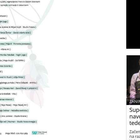
ZANI
Sup
nav
ted
Začen
na raz