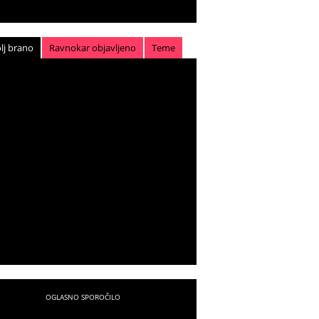
lj brano
Ravnokar objavljeno
Teme