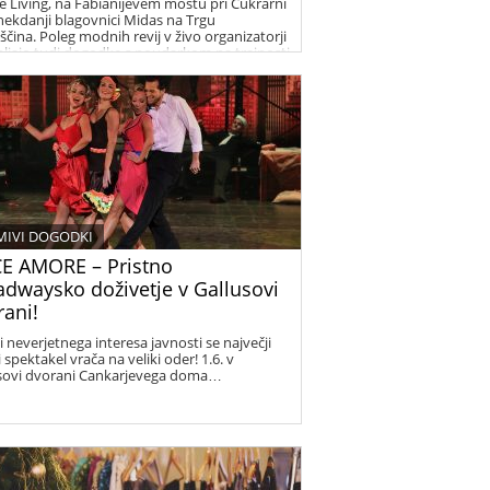
e Living, na Fabianijevem mostu pri Cukrarni
 nekdanji blagovnici Midas na Trgu
ščina. Poleg modnih revij v živo organizatorji
bljajo tudi dogodke s poudarkom na trajnosti
eni prihodnosti.
MIVI DOGODKI
E AMORE – Pristno
adwaysko doživetje v Gallusovi
rani!
i neverjetnega interesa javnosti se največji
 spektakel vrača na veliki oder! 1.6. v
sovi dvorani Cankarjevega doma…