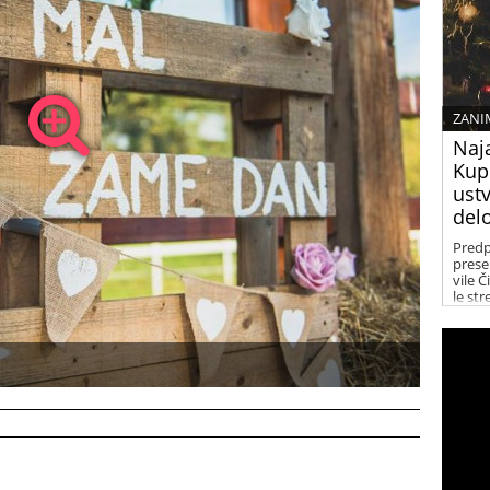
ZANI
Naj
Kup
ust
delo
Predp
prese
vile 
le str
ARTish
lahko 
privo
sodel
trud.