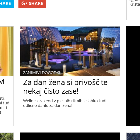
HARE
SHARE
Krist
ZANIMIVI DOGODKI
Za dan žena si privoščite
vi
nekaj čisto zase!
ti,
Wellness vikend v plesnih ritmih je lahko tudi
i tudi
odlično darilo za dan žena!
i ti
!