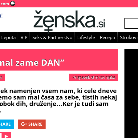
.com
!
 Lepota
VIP
Seks & Partnerstvo
Lifestyle
Recepti
Strokovn
m mal zame DAN”
et
Prispevek strokovnjaka
ek namenjen vsem nam, ki cele dneve
emo sam mal časa za sebe, tistih nekaj
globok dih, druženje…Ker je tudi sam
.
HARE
SHARE