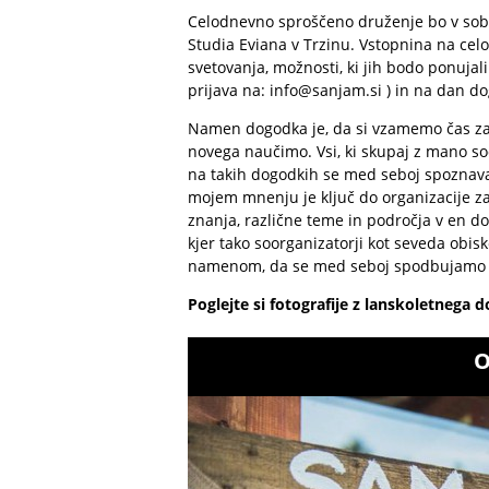
Celodnevno sproščeno druženje bo v sobot
Studia Eviana v Trzinu. Vstopnina na celo
svetovanja, možnosti, ki jih bodo ponujali 
prijava na: info@sanjam.si ) in na dan do
Namen dogodka je, da si vzamemo čas za 
novega naučimo. Vsi, ki skupaj z mano so
na takih dogodkih se med seboj spoznavaj
mojem mnenju je ključ do organizacije za
znanja, različne teme in področja v en d
kjer tako soorganizatorji kot seveda obis
namenom, da se med seboj spodbujamo 
Poglejte si fotografije z lanskoletnega 
O