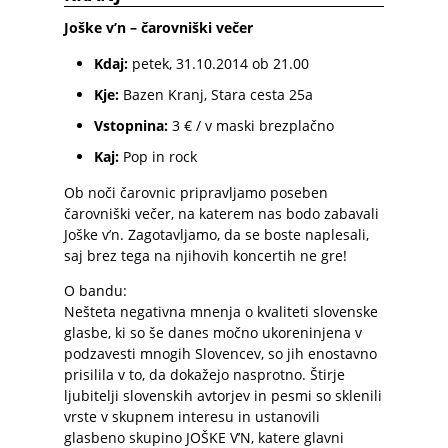
Joške v’n – čarovniški večer
Kdaj:
petek, 31.10.2014 ob 21.00
Kje:
Bazen Kranj, Stara cesta 25a
Vstopnina:
3 € / v maski brezplačno
Kaj:
Pop in rock
Ob noči čarovnic pripravljamo poseben
čarovniški večer, na katerem nas bodo zabavali
Joške v’n. Zagotavljamo, da se boste naplesali,
saj brez tega na njihovih koncertih ne gre!
O bandu:
Nešteta negativna mnenja o kvaliteti slovenske
glasbe, ki so še danes močno ukoreninjena v
podzavesti mnogih Slovencev, so jih enostavno
prisilila v to, da dokažejo nasprotno. Štirje
ljubitelji slovenskih avtorjev in pesmi so sklenili
vrste v skupnem interesu in ustanovili
glasbeno skupino JOŠKE V’N, katere glavni