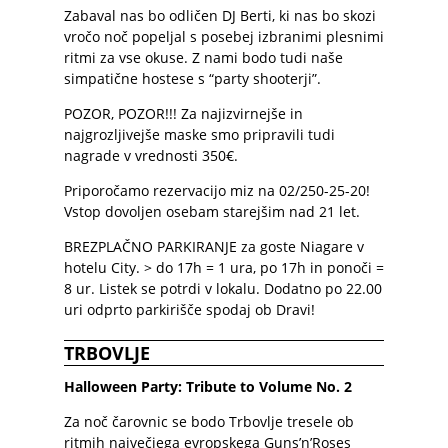
Zabaval nas bo odličen DJ Berti, ki nas bo skozi
vročo noč popeljal s posebej izbranimi plesnimi
ritmi za vse okuse. Z nami bodo tudi naše
simpatične hostese s “party shooterji”.
POZOR, POZOR!!! Za najizvirnejše in
najgrozljivejše maske smo pripravili tudi
nagrade v vrednosti 350€.
Priporočamo rezervacijo miz na 02/250-25-20!
Vstop dovoljen osebam starejšim nad 21 let.
BREZPLAČNO PARKIRANJE za goste Niagare v
hotelu City. > do 17h = 1 ura, po 17h in ponoči =
8 ur. Listek se potrdi v lokalu. Dodatno po 22.00
uri odprto parkirišče spodaj ob Dravi!
TRBOVLJE
Halloween Party: Tribute to Volume No. 2
Za noč čarovnic se bodo Trbovlje tresele ob
ritmih največjega evropskega Guns’n’Roses