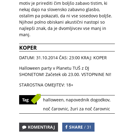
motiv je prirediti čim boljšo zabavo tistim, ki
nekaj dajo na slovensko zabavno glasbo,
ostalim pa pokazati, da ni vse sosedovo boljše.
Njihovi polno obiskani akustični nastopi so
najlepši znak, da je dvomljivcev vse manj in
manj.
KOPER
DATUM:
31.10.2014 ČAS: 23:00 KRAJ: KOPER
Halloween party v Planetu TUŠ z DJ
SHONETOM! Začetek ob 23.00. VSTOPNINE NI!
STAROSTNA OMEJITEV: 18+
Tag
halloween
,
napovednik dogodkov
,
noč čarovnic
,
žuri za noč čarovnic
KOMENTIRAJ
SHARE
/ 31