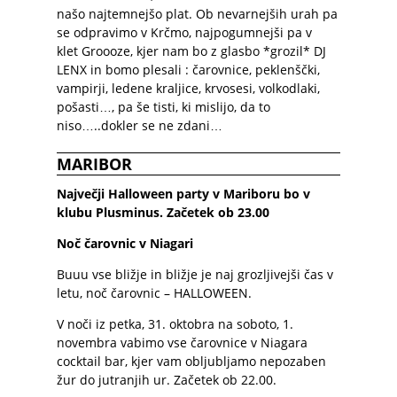
našo najtemnejšo plat. Ob nevarnejših urah pa
se odpravimo v Krčmo, najpogumnejši pa v
klet Groooze, kjer nam bo z glasbo *grozil* DJ
LENX in bomo plesali : čarovnice, peklenščki,
vampirji, ledene kraljice, krvosesi, volkodlaki,
pošasti…, pa še tisti, ki mislijo, da to
niso…..dokler se ne zdani…
MARIBOR
Največji Halloween party v Mariboru bo v
klubu Plusminus. Začetek ob 23.00
Noč čarovnic v Niagari
Buuu vse bližje in bližje je naj grozljivejši čas v
letu, noč čarovnic – HALLOWEEN.
V noči iz petka, 31. oktobra na soboto, 1.
novembra vabimo vse čarovnice v Niagara
cocktail bar, kjer vam obljubljamo nepozaben
žur do jutranjih ur. Začetek ob 22.00.