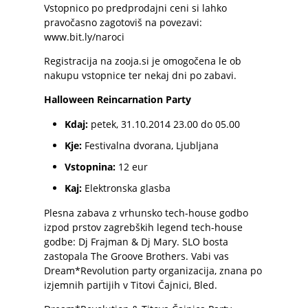
Vstopnico po predprodajni ceni si lahko
pravočasno zagotoviš na povezavi:
www.bit.ly/naroci
Registracija na zooja.si je omogočena le ob
nakupu vstopnice ter nekaj dni po zabavi.
Halloween Reincarnation Party
Kdaj:
petek, 31.10.2014 23.00
do 05.00
Kje:
Festivalna dvorana
,
Ljubljana
Vstopnina:
12 eur
Kaj:
Elektronska glasba
Plesna zabava z vrhunsko tech-house godbo
izpod prstov zagrebških legend tech-house
godbe: Dj Frajman & Dj Mary. SLO bosta
zastopala The Groove Brothers. Vabi vas
Dream*Revolution party organizacija, znana po
izjemnih partijih v Titovi Čajnici, Bled.