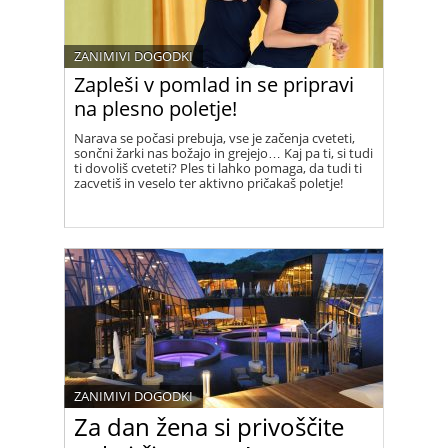
ZANIMIVI DOGODKI
Zapleši v pomlad in se pripravi
na plesno poletje!
Narava se počasi prebuja, vse je začenja cveteti,
sončni žarki nas božajo in grejejo… Kaj pa ti, si tudi
ti dovoliš cveteti? Ples ti lahko pomaga, da tudi ti
zacvetiš in veselo ter aktivno pričakaš poletje!
ZANIMIVI DOGODKI
Za dan žena si privoščite