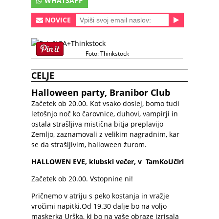
WHATSAPP
NOVICE
Foto: Thinkstock
CELJE
Halloween party, Branibor Club
Začetek ob 20.00. Kot vsako doslej, bomo tudi
letošnjo noč ko čarovnice, duhovi, vampirji in
ostala strašljiva mistična bitja preplavijo
Zemljo, zaznamovali z velikim nagradnim, kar
se da strašljivim, halloween žurom.
HALLOWEN EVE, klubski večer, v TamKoUčiri
Začetek ob 20.00. Vstopnine ni!
Pričnemo v atriju s peko kostanja in vražje
vročimi napitki.Od 19.30 dalje bo na voljo
maskerka Urška, ki bo na vaše obraze izrisala