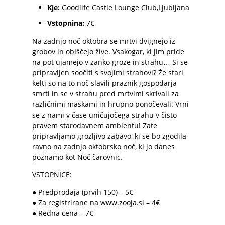
Kje:
Goodlife Castle Lounge Club
,
Ljubljana
Vstopnina:
7€
Na zadnjo noč oktobra se mrtvi dvignejo iz
grobov in obiščejo žive. Vsakogar, ki jim pride
na pot ujamejo v zanko groze in strahu… Si se
pripravljen soočiti s svojimi strahovi? Že stari
kelti so na to noč slavili praznik gospodarja
smrti in se v strahu pred mrtvimi skrivali za
različnimi maskami in hrupno ponočevali. Vrni
se z nami v čase uničujočega strahu v čisto
pravem starodavnem ambientu! Zate
pripravljamo grozljivo zabavo, ki se bo zgodila
ravno na zadnjo oktobrsko noč, ki jo danes
poznamo kot Noč čarovnic.
VSTOPNICE:
● Predprodaja (prvih 150) – 5€
● Za registrirane na
www.zooja.si
– 4€
● Redna cena – 7€