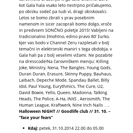
kot Gala hala vsako leto nestrpno pričakujemo,
po obisku sodeč pa tudi vi, dragi obiskovalci.
Letos se bomo zbrali s prav posebnim
namenom in sicer zacoprali bomo dolgo, vroče
in predvsem SONČNO poletje 2015! Vabljeni na
tradicionalno žmohtno, edino pravo 80’ žurko,
kjer vas bodo v Channel Zeru razplesali v bolj
temačni in elektronski maniri s tega obdobja, v
Gala hali pa z bolj veselimi vižami. Ne pozabite
na dresscode!Na čarovniškem meniju: Killing
Joke, Ministry, Nena, The Bangles, Young Gods,
Duran Duran, Erasure, Skinny Puppy, Bauhaus,
Laibach, Depeche Mode, Spandau Ballet, Billy
Idol, Paul Young, Eurythmics, The Cure, U2,
David Bowie, Yello, Queen, Madonna, Talking
Heads, The Police, A-Ha, INXS , Aerosmith, The
Human League, Kraftwerk, Nine Inch Nails ….
Halloween NIGHT // Goodlife club // 31. 10. –
“face your fears”
Kdaj:
petek, 31.10.2014 22.00
do 05.00