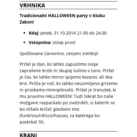
VRHNIKA
Tradicionalni HALLOWEEN party v klubu
Zakon!
Kdaj:
petek, 31.10.2014 21.00
do 24.00
Vstopnina:
vstop prost
Spoštovane čarovnice, cenjeni zombiji!
Prišel je dan, ko lahko zapustimo svoje
zaprašene krste in skupaj tulimo v luno. Prišel
je čas, ko lahko mirno spijemo kozarec ali dva
krvi. Prišla je noč, ko lahko neusmiljeno grizemo
in praskamo mimoplesoče. Prišel je trenutek, ki
mu pravimo HALLOWEEN! Tudi tokrat bo naše
možgane razpackalo po zvočnikih, iz katerih se
bo slišalo kričeč glasbeni mix
(funk/soul/disco/house), za katerega bo
poskrbel 5h.
KRANJ