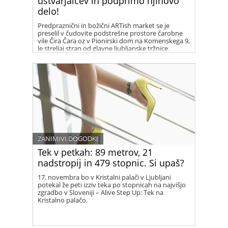
ustvarjalcev in podprimo njihovo
delo!
Predpraznični in božični ARTish market se je
preselil v čudovite podstrešne prostore čarobne
vile Čira Čara oz v Pionirski dom na Komenskega 9,
le streljaj stran od glavne ljubljanske tržnice.
ARTishani tja selijo svoje trgovinice, kjer boste
lahko napasli oči, poklepetali s sodelujočimi, si
privoščili katerega od unikatnih izdelkov
sodelujčih ustvarjalcev ter tako podprli njihov
trud.
ZANIMIVI DOGODKI
Tek v petkah: 89 metrov, 21
nadstropij in 479 stopnic. Si upaš?
17. novembra bo v Kristalni palači v Ljubljani
potekal že peti izziv teka po stopnicah na najvišjo
zgradbo v Sloveniji – Alive Step Up: Tek na
Kristalno palačo.