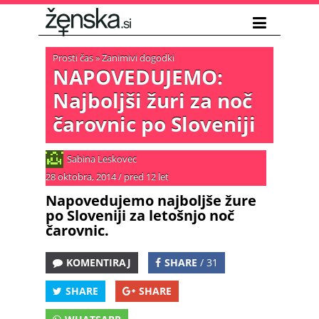
Prosti čas
»
Zanimivi dogodki
NAPOVEDUJEMO:
Najboljši žuri za noč
čarovnic po Sloveniji
Sabina Leskovec
28 oktobra, 2014
/
pred 12 let
Napovedujemo najboljše žure
po Sloveniji za letošnjo noč
čarovnic.
KOMENTIRAJ
SHARE
/ 31
SHARE
SHARE