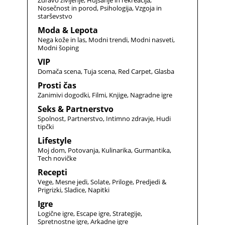
Nosečnost in porod
Psihologija
Vzgoja in
starševstvo
Moda & Lepota
Nega kože in las
Modni trendi
Modni nasveti
Modni šoping
VIP
Domača scena
Tuja scena
Red Carpet
Glasba
Prosti čas
Zanimivi dogodki
Filmi
Knjige
Nagradne igre
Seks & Partnerstvo
Spolnost
Partnerstvo
Intimno zdravje
Hudi
tipčki
Lifestyle
Moj dom
Potovanja
Kulinarika
Gurmantika
Tech novičke
Recepti
Vege
Mesne jedi
Solate
Priloge
Predjedi &
Prigrizki
Sladice
Napitki
Igre
Logične igre
Escape igre
Strategije
Spretnostne igre
Arkadne igre