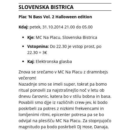
SLOVENSKA BISTRICA
Plac ‘N Bass Vol. 2 Halloween edition
Kdaj:
petek, 31.10.2014 21.00
do 05.00
Kje:
MC Na Placu
,
Slovenska Bistrica
Vstopnina:
Do 22.30 je vstop prost, po
22.30 = 3€
Kaj:
Elektronska glasba
Znova se srečamo v MC Na Placu z dramnbejs
večerom!
Nazadnje smo se imeli super, tokrat pa bomo
ritual ponovili za najstrašnejšo noč v letu ob
dnevu čarovnic, katera bo v stilu bobna in basa.
Povabili smo djje iz različnih crew-jev, ki bodo
poskrbeli za potres z nizkimi frekvencami in
lomljenimi ritmi, epicenter potresa pa se bo
odvijal na plesišču MC Na Placu. Za stopnjujočo
magnitudo pa bodo poskrbeli Dj Hose, Danaja,