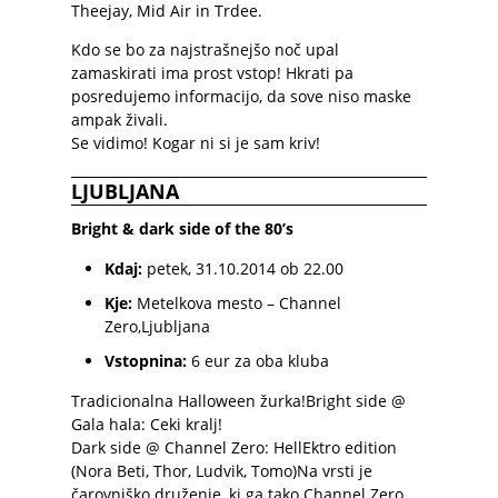
Theejay, Mid Air in Trdee.
Kdo se bo za najstrašnejšo noč upal
zamaskirati ima prost vstop! Hkrati pa
posredujemo informacijo, da sove niso maske
ampak živali.
Se vidimo! Kogar ni si je sam kriv!
LJUBLJANA
Bright & dark side of the 80’s
Kdaj:
petek, 31.10.2014 ob 22.00
Kje:
Metelkova mesto – Channel
Zero
,
Ljubljana
Vstopnina:
6 eur za oba kluba
Tradicionalna Halloween žurka!Bright side @
Gala hala: Ceki kralj!
Dark side @ Channel Zero: HellEktro edition
(Nora Beti, Thor, Ludvik, Tomo)Na vrsti je
čarovniško druženje, ki ga tako Channel Zero