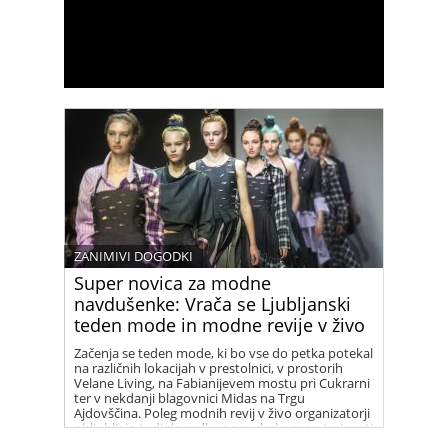
ZANIMIVI DOGODKI
Super novica za modne
navdušenke: Vrača se Ljubljanski
teden mode in modne revije v živo
Začenja se teden mode, ki bo vse do petka potekal
na različnih lokacijah v prestolnici, v prostorih
Velane Living, na Fabianijevem mostu pri Cukrarni
ter v nekdanji blagovnici Midas na Trgu
Ajdovščina. Poleg modnih revij v živo organizatorji
obljubljajo tudi dogodke s poudarkom na trajnosti
in zeleni prihodnosti.