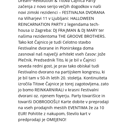
Dream*Revolution & Titova Čajnica Party
začenja z novo serijo večjih dogodkov v naši
novi zimski rezidenci – FESTIVALNA DVORANA
na Vilharjevi 11 v Ljubljani: HALLOWEEN
REINCARNATION PARTY z legendama tech-
housa iz Zagreba: DJ FRAJMAN & DJ MARY ter
našima rezidentoma THE GROOVE BROTHERS.
Tako kot Čajnico je tudi Celotno stavbo
Festivalne dvorane in Pionirskega doma
zasnoval naš največji arhitekt vseh časov: Jože
Plečnik. Predsednik Tito, ki je bil v Čajnici
seveda redni gost, je prav tako obiskal tudi
Festivalno dvorano na partijskem kongresu, ki
je bil tam v 50-ih letih 20. stoletja. Kontinuiteta
izročila Titove Čajnice je torej zagotovljena, zato
jo bomo REINKARNIRALI v krasni Festivalni
dvorani oz. njenem foyerju. Party tovarišice in
tovariši DOBRODOŠLI! Karte dobite v preprodaji
na vseh prodajnih mestih EVENTIMA že za 10
EUR! Pohitite z nakupom, število kart v
predprodaji je OMEJENO!