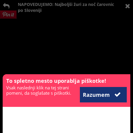
NAPOVEDUJEMO: Najboljši žuri za noč čarovnic
po Sloveniji
To spletno mesto uporablja piškotke!
Vsak naslednji klik na tej strani
pomeni, da soglašate s piškotki.
Razumem