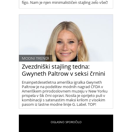
figo. Nam je njen minimalističen stajling zelo všeč!
MODNI TRENDI
Zvezdniški stajling tedna:
Gwyneth Paltrow v seksi črnini
Enainpetdesetletna ameriška igralka Gwyneth
Paltrow je na podelitev modnih nagrad CFDA v
Ameriškem prirodoslovnem muzeju v New Yorku
prispela v šik črni opravi. Nosila je oprijeto puli v
kombinaciji s satenastim maksi krilom z visokim
pasom iz lastne modne linije G. Label. TOP!