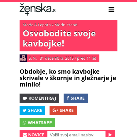
Moda & Lepota
»
Modni trendi
Osvobodite svoje
kavbojke!
Š. N.
31 decembra, 2015
/
pred 11 let
Obdobje, ko smo kavbojke
skrivale v škornje in gležnarje je
minilo!
KOMENTIRAJ
SHARE
SHARE
SHARE
WHATSAPP
NOVICE