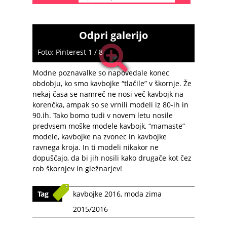
Odpri galerijo
Foto: Pinterest 1 / 8
Modne poznavalke so napovedale konec
obdobju, ko smo kavbojke “tlačile” v škornje. Že
nekaj časa se namreč ne nosi več kavbojk na
korenčka, ampak so se vrnili modeli iz 80-ih in
90.ih. Tako bomo tudi v novem letu nosile
predvsem moške modele kavbojk, “mamaste”
modele, kavbojke na zvonec in kavbojke
ravnega kroja. In ti modeli nikakor ne
dopuščajo, da bi jih nosili kako drugače kot čez
rob škornjev in gležnarjev!
Tag
kavbojke 2016
,
moda zima
2015/2016