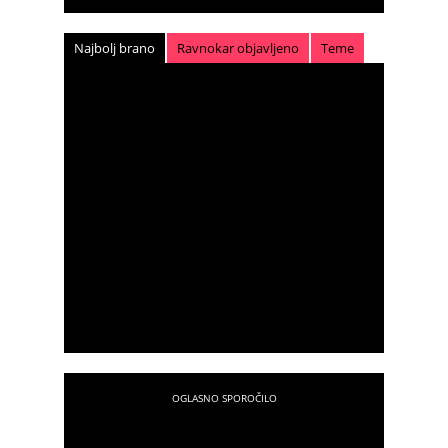
Najbolj brano
Ravnokar objavljeno
Teme