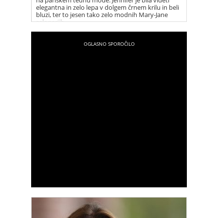
na pariškem tednu mode. Jennifer je bila videti
elegantna in zelo lepa v dolgem črnem krilu in beli
bluzi, ter to jesen tako zelo modnih Mary-Jane
salonarjih.