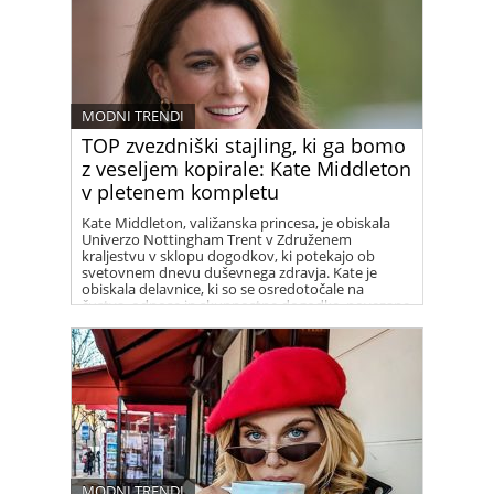
MODNI TRENDI
TOP zvezdniški stajling, ki ga bomo
z veseljem kopirale: Kate Middleton
v pletenem kompletu
Kate Middleton, valižanska princesa, je obiskala
Univerzo Nottingham Trent v Združenem
kraljestvu v sklopu dogodkov, ki potekajo ob
svetovnem dnevu duševnega zdravja. Kate je
obiskala delavnice, ki so se osredotočale na
čustva, odnose in skupnostne dogodke, povezane
z otroki in širšo javnostjo, za to priložnost pa je
oblekla čudovit pleten smetanast komplet
francoske znamke Sezane, sestavljen iz dolgega
krila in puloverja.
MODNI TRENDI