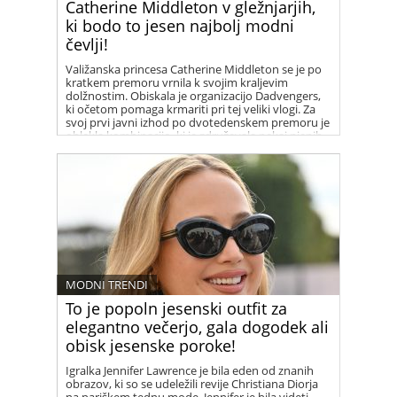
Catherine Middleton v gležnjarjih,
ki bodo to jesen najbolj modni
čevlji!
Valižanska princesa Catherine Middleton se je po
kratkem premoru vrnila k svojim kraljevim
dolžnostim. Obiskala je organizacijo Dadvengers,
ki očetom pomaga krmariti pri tej veliki vlogi. Za
svoj prvi javni izhod po dvotedenskem premoru je
oblekla kombinacijo, ki je združevala nekaj njenih
najljubših kosov iz garderobe Francozinj.
MODNI TRENDI
To je popoln jesenski outfit za
elegantno večerjo, gala dogodek ali
obisk jesenske poroke!
Igralka Jennifer Lawrence je bila eden od znanih
obrazov, ki so se udeležili revije Christiana Diorja