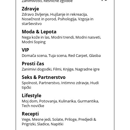
Zanimivosti
Resnične zgodbe
Zdravje
Zdravo življenje
Hujšanje in rekreacija
Nosečnost in porod
Psihologija
Vzgoja in
starševstvo
Moda & Lepota
Nega kože in las
Modni trendi
Modni nasveti
Modni šoping
VIP
Domača scena
Tuja scena
Red Carpet
Glasba
Prosti čas
Zanimivi dogodki
Filmi
Knjige
Nagradne igre
Seks & Partnerstvo
Spolnost
Partnerstvo
Intimno zdravje
Hudi
tipčki
Lifestyle
Moj dom
Potovanja
Kulinarika
Gurmantika
Tech novičke
Recepti
Vege
Mesne jedi
Solate
Priloge
Predjedi &
Prigrizki
Sladice
Napitki