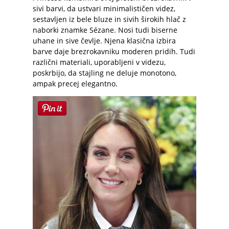
sivi barvi, da ustvari minimalističen videz,
sestavljen iz bele bluze in sivih širokih hlač z
naborki znamke Sézane. Nosi tudi biserne
uhane in sive čevlje. Njena klasična izbira
barve daje brezrokavniku moderen pridih. Tudi
različni materiali, uporabljeni v videzu,
poskrbijo, da stajling ne deluje monotono,
ampak precej elegantno.