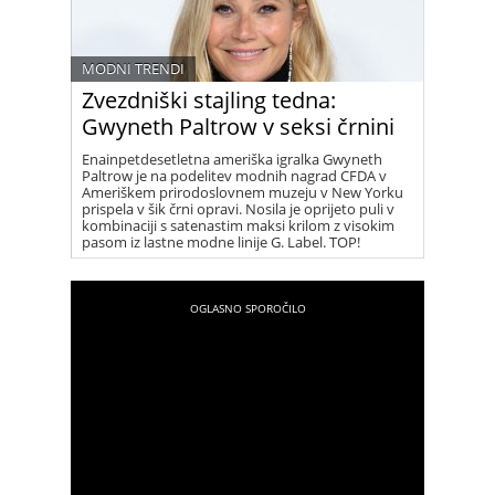
MODNI TRENDI
Zvezdniški stajling tedna:
Gwyneth Paltrow v seksi črnini
Enainpetdesetletna ameriška igralka Gwyneth
Paltrow je na podelitev modnih nagrad CFDA v
Ameriškem prirodoslovnem muzeju v New Yorku
prispela v šik črni opravi. Nosila je oprijeto puli v
kombinaciji s satenastim maksi krilom z visokim
pasom iz lastne modne linije G. Label. TOP!