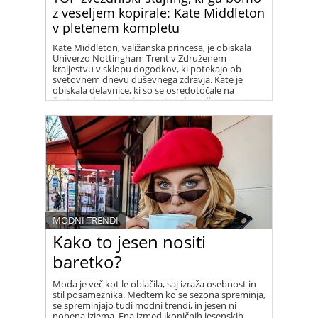
z veseljem kopirale: Kate Middleton
v pletenem kompletu
Kate Middleton, valižanska princesa, je obiskala
Univerzo Nottingham Trent v Združenem
kraljestvu v sklopu dogodkov, ki potekajo ob
svetovnem dnevu duševnega zdravja. Kate je
obiskala delavnice, ki so se osredotočale na
čustva, odnose in skupnostne dogodke, povezane
z otroki in širšo javnostjo, za to priložnost pa je
oblekla čudovit pleten smetanast komplet
francoske znamke Sezane, sestavljen iz dolgega
krila in puloverja.
MODNI TRENDI
Kako to jesen nositi
baretko?
Moda je več kot le oblačila, saj izraža osebnost in
stil posameznika. Medtem ko se sezona spreminja,
se spreminjajo tudi modni trendi, in jesen ni
nobena izjema. Ena izmed ikoničnih jesenskih