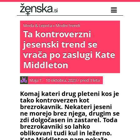
Moda & Lepota
»
Modni trendi
Ta kontroverzni
jesenski trend se
vrača po zaslugi Kate
Middleton
Maja T.
10 oktobra, 2023
/
pred 3 leta
Komaj kateri drug pleteni kos je
tako kontroverzen kot
brezrokavnik. Nekateri jeseni
ne morejo brez njega, drugim se
zdi dolgočasen in zastarel. Toda
brezrokavniki so lahko
oblikovani tudi kul in ležerno.
Kate Middleton nam pokaže,