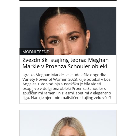
MODNI TRENDI
Zvezdniški stajling tedna: Meghan
Markle v Proenza Schouler obleki
Igralka Meghan Markle se je udeležila dogodka
Variety Power of Women 2023, ki je potekal v Los
Angelesu. Vojvodinja sussekška je bila videti
osupljivo v dolgi bež obleki Proenza Schouler s
spuščenimi rameni in z lasmi, spetimi v elegantno
figo. Nam je njen minimalističen stajling zelo všeč!