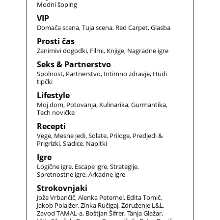
Modni šoping
VIP
Domača scena
Tuja scena
Red Carpet
Glasba
Prosti čas
Zanimivi dogodki
Filmi
Knjige
Nagradne igre
Seks & Partnerstvo
Spolnost
Partnerstvo
Intimno zdravje
Hudi
tipčki
Lifestyle
Moj dom
Potovanja
Kulinarika
Gurmantika
Tech novičke
Recepti
Vege
Mesne jedi
Solate
Priloge
Predjedi &
Prigrizki
Sladice
Napitki
Igre
Logične igre
Escape igre
Strategije
Spretnostne igre
Arkadne igre
Strokovnjaki
Jože Vrbančič
Alenka Peternel
Edita Tomič
Jakob Polajžer
Zinka Ručigaj
Združenje L&L
Zavod TAMAL-a
Boštjan Šifrer
Tanja Glažar