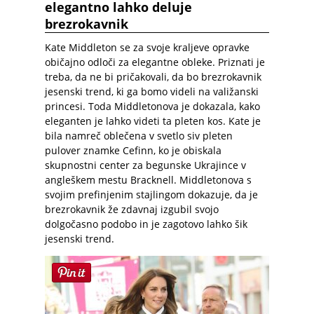
elegantno lahko deluje
brezrokavnik
Kate Middleton se za svoje kraljeve opravke
običajno odloči za elegantne obleke. Priznati je
treba, da ne bi pričakovali, da bo brezrokavnik
jesenski trend, ki ga bomo videli na valižanski
princesi. Toda Middletonova je dokazala, kako
eleganten je lahko videti ta pleten kos. Kate je
bila namreč oblečena v svetlo siv pleten
pulover znamke Cefinn, ko je obiskala
skupnostni center za begunske Ukrajince v
angleškem mestu Bracknell. Middletonova s
svojim prefinjenim stajlingom dokazuje, da je
brezrokavnik že zdavnaj izgubil svojo
dolgočasno podobo in je zagotovo lahko šik
jesenski trend.