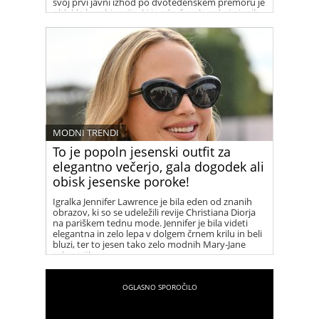
svoj prvi javni izhod po dvotedenskem premoru je
oblekla kombinacijo, ki je združevala nekaj njenih
najljubših kosov iz garderobe Francozinj.
MODNI TRENDI
To je popoln jesenski outfit za
elegantno večerjo, gala dogodek ali
obisk jesenske poroke!
Igralka Jennifer Lawrence je bila eden od znanih
obrazov, ki so se udeležili revije Christiana Diorja
na pariškem tednu mode. Jennifer je bila videti
elegantna in zelo lepa v dolgem črnem krilu in beli
bluzi, ter to jesen tako zelo modnih Mary-Jane
salonarjih.