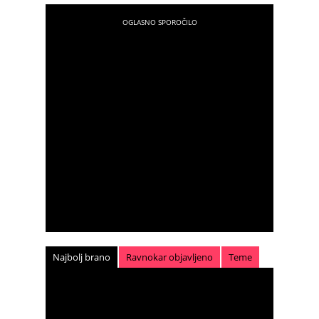
Najbolj brano
Ravnokar objavljeno
Teme