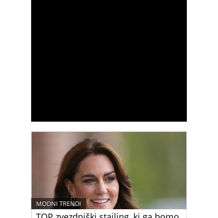
MODNI TRENDI
TOP zvezdniški stajling, ki ga bomo