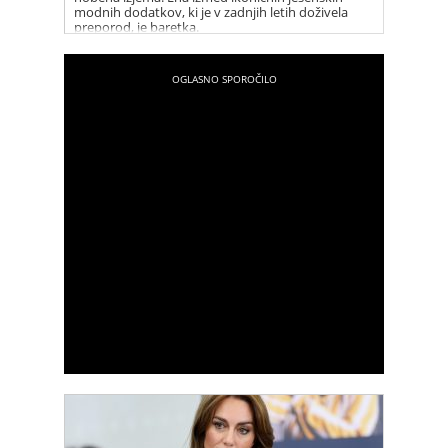
modnih dodatkov, ki je v zadnjih letih doživela
preporod, je baretka.