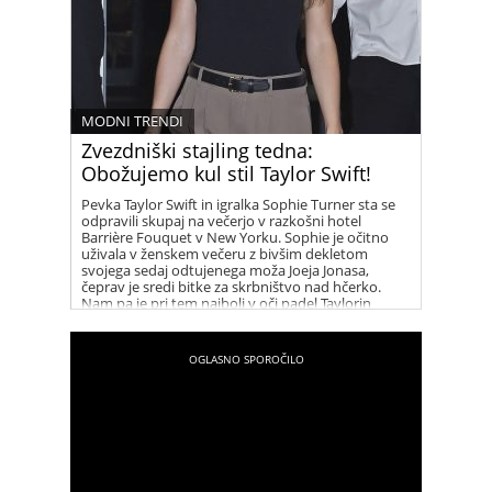
MODNI TRENDI
Zvezdniški stajling tedna:
Obožujemo kul stil Taylor Swift!
Pevka Taylor Swift in igralka Sophie Turner sta se
odpravili skupaj na večerjo v razkošni hotel
Barrière Fouquet v New Yorku. Sophie je očitno
uživala v ženskem večeru z bivšim dekletom
svojega sedaj odtujenega moža Joeja Jonasa,
čeprav je sredi bitke za skrbništvo nad hčerko.
Nam pa je pri tem najbolj v oči padel Taylorin
stajling. Baggy hlače, top v stilu Briggite Bardot,
rdeča šminka in visoke pete. Popoln stajling za to
jesen!