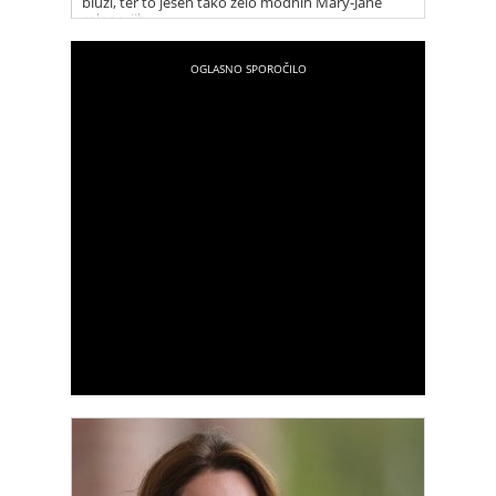
bluzi, ter to jesen tako zelo modnih Mary-Jane
salonarjih.