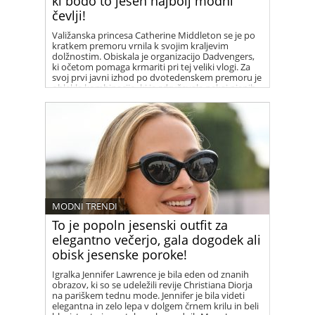
ki bodo to jesen najbolj modni
čevlji!
Valižanska princesa Catherine Middleton se je po
kratkem premoru vrnila k svojim kraljevim
dolžnostim. Obiskala je organizacijo Dadvengers,
ki očetom pomaga krmariti pri tej veliki vlogi. Za
svoj prvi javni izhod po dvotedenskem premoru je
oblekla kombinacijo, ki je združevala nekaj njenih
najljubših kosov iz garderobe Francozinj.
MODNI TRENDI
To je popoln jesenski outfit za
elegantno večerjo, gala dogodek ali
obisk jesenske poroke!
Igralka Jennifer Lawrence je bila eden od znanih
obrazov, ki so se udeležili revije Christiana Diorja
na pariškem tednu mode. Jennifer je bila videti
elegantna in zelo lepa v dolgem črnem krilu in beli