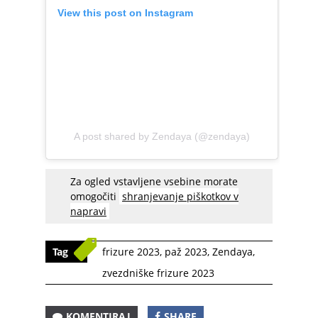
View this post on Instagram
A post shared by Zendaya (@zendaya)
Za ogled vstavljene vsebine morate
omogočiti
shranjevanje piškotkov v
napravi
Tag
frizure 2023
,
paž 2023
,
Zendaya
,
zvezdniške frizure 2023
KOMENTIRAJ
SHARE