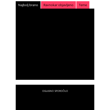
Najbolj brano
Ravnokar objavljeno
Teme