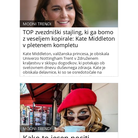
MODNI TRENDI
TOP zvezdniški stajling, ki ga bomo
z veseljem kopirale: Kate Middleton
v pletenem kompletu
Kate Middleton, valižanska princesa, je obiskala
Univerzo Nottingham Trent v Združenem
kraljestvu v sklopu dogodkov, ki potekajo ob
svetovnem dnevu duševnega zdravja. Kate je
obiskala delavnice, ki so se osredotočale na
čustva, odnose in skupnostne dogodke, povezane
z otroki in širšo javnostjo, za to priložnost pa je
oblekla čudovit pleten smetanast komplet
francoske znamke Sezane, sestavljen iz dolgega
krila in puloverja.
MODNI TRENDI
Kako to jesen nositi