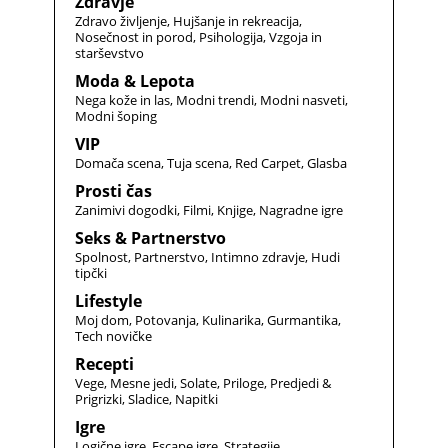
Zdravje
Zdravo življenje
Hujšanje in rekreacija
Nosečnost in porod
Psihologija
Vzgoja in
starševstvo
Moda & Lepota
Nega kože in las
Modni trendi
Modni nasveti
Modni šoping
VIP
Domača scena
Tuja scena
Red Carpet
Glasba
Prosti čas
Zanimivi dogodki
Filmi
Knjige
Nagradne igre
Seks & Partnerstvo
Spolnost
Partnerstvo
Intimno zdravje
Hudi
tipčki
Lifestyle
Moj dom
Potovanja
Kulinarika
Gurmantika
Tech novičke
Recepti
Vege
Mesne jedi
Solate
Priloge
Predjedi &
Prigrizki
Sladice
Napitki
Igre
Logične igre
Escape igre
Strategije