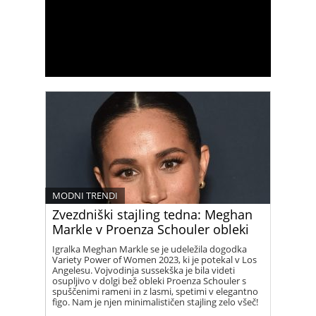
MODNI TRENDI
Zvezdniški stajling tedna: Meghan
Markle v Proenza Schouler obleki
Igralka Meghan Markle se je udeležila dogodka
Variety Power of Women 2023, ki je potekal v Los
Angelesu. Vojvodinja sussekška je bila videti
osupljivo v dolgi bež obleki Proenza Schouler s
spuščenimi rameni in z lasmi, spetimi v elegantno
figo. Nam je njen minimalističen stajling zelo všeč!