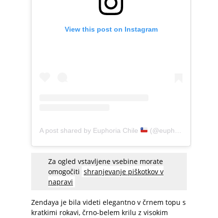
View this post on Instagram
A post shared by Euphoria Chile
(@euphoriahbochile)
Za ogled vstavljene vsebine morate
omogočiti
shranjevanje piškotkov v
napravi
Zendaya je bila videti elegantno v črnem topu s
kratkimi rokavi, črno-belem krilu z visokim