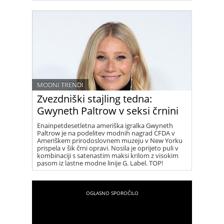
MODNI TRENDI
Zvezdniški stajling tedna:
Gwyneth Paltrow v seksi črnini
Enainpetdesetletna ameriška igralka Gwyneth
Paltrow je na podelitev modnih nagrad CFDA v
Ameriškem prirodoslovnem muzeju v New Yorku
prispela v šik črni opravi. Nosila je oprijeto puli v
kombinaciji s satenastim maksi krilom z visokim
pasom iz lastne modne linije G. Label. TOP!