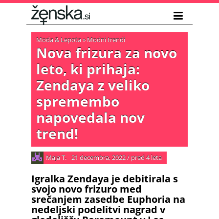
Moda & Lepota
»
Modni trendi
Nova frizura za novo
leto, ki prihaja:
Zendaya z veliko
spremembo
napovedala nov
trend!
Maja T.
21 decembra, 2022
/
pred 4 leta
Igralka Zendaya je debitirala s
svojo novo frizuro med
srečanjem zasedbe Euphoria na
nedeljski podelitvi nagrad v