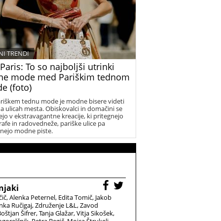
I TRENDI
Paris: To so najboljši utrinki
čne mode med Pariškim tednom
e (foto)
riškem tednu mode je modne bisere videti
na ulicah mesta. Obiskovalci in domačini se
ejo v ekstravagantne kreacije, ki pritegnejo
rafe in radovedneže, pariške ulice pa
nejo modne piste.
njaki
čič
Alenka Peternel
Edita Tomič
Jakob
nka Ručigaj
Združenje L&L
Zavod
oštjan Šifrer
Tanja Glažar
Vitja Sikošek