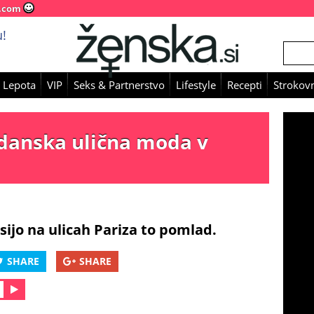
.com
!
 Lepota
VIP
Seks & Partnerstvo
Lifestyle
Recepti
Strokovn
danska ulična moda v
osijo na ulicah Pariza to pomlad.
SHARE
SHARE