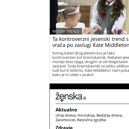
MODNI TRENDI
Ta kontroverzni jesenski trend 
vrača po zaslugi Kate Middleto
Komaj kateri drug pleteni kos je tako
kontroverzen kot brezrokavnik. Nekateri jes
morejo brez njega, drugim se zdi dolgočasen 
zastarel. Toda brezrokavniki so lahko obliko
tudi kul in ležerno. Kate Middleton nam poka
kako je to videt v praksi!
Aktualno
Utrip dneva
Horoskop
Bedarija dneva
Zanimivosti
Resnične zgodbe
Zdravje