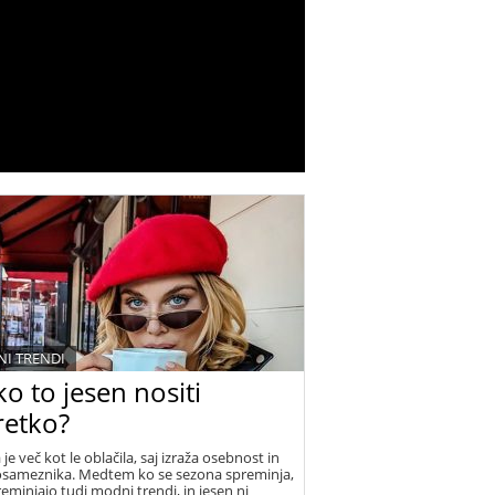
I TRENDI
o to jesen nositi
retko?
e več kot le oblačila, saj izraža osebnost in
posameznika. Medtem ko se sezona spreminja,
reminjajo tudi modni trendi, in jesen ni