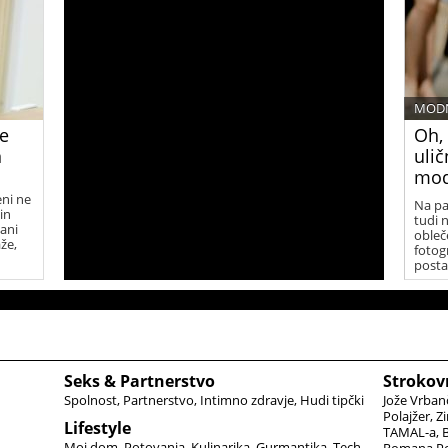
MODN
se
Oh, 
n
uli
mod
eni ne
Na pa
in
tudi 
vani
obleč
že,
fotog
posta
Seks & Partnerstvo
Strokov
Spolnost
Partnerstvo
Intimno zdravje
Hudi tipčki
Jože Vrban
Polajžer
Zi
Lifestyle
TAMAL-a
B
Moj dom
Potovanja
Kulinarika
Gurmantika
Tech