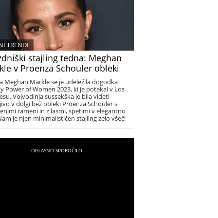
I TRENDI
zdniški stajling tedna: Meghan
kle v Proenza Schouler obleki
ka Meghan Markle se je udeležila dogodka
ty Power of Women 2023, ki je potekal v Los
esu. Vojvodinja sussekška je bila videti
jivo v dolgi bež obleki Proenza Schouler s
enimi rameni in z lasmi, spetimi v elegantno
Nam je njen minimalističen stajling zelo všeč!