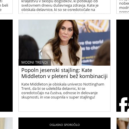
ti
kraljestvu v sklopu dogodkov, ki potekajo ob
noben
 beli
svetovnem dnevu duševnega zdravja. Kate je
modni
e
obiskala delavnice, ki so se osredotočale na
prepo
čustva, odnose in skupnostne dogodke, povezane
z otroki in širšo javnostjo, za to priložnost pa je
oblekla čudovit pleten smetanast komplet
francoske znamke Sezane, sestavljen iz dolgega
krila in puloverja.
MODNI TRENDI
Popoln jesenski stajling: Kate
Middleton v pleteni bež kombinaciji
Kate Middleton je obiskala univerzo Nottingham
Trent, da bi se udeležila delavnic, ki se
osredotočajo na čustva, odnose in delovanje
skupnosti, in vse osupnila v super stajlingu!