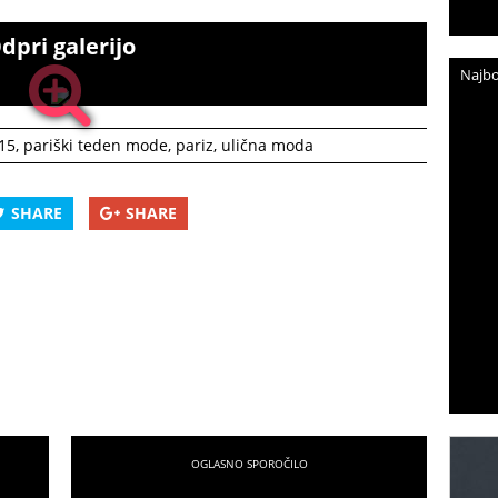
dpri galerijo
Najbo
15
,
pariški teden mode
,
pariz
,
ulična moda
SHARE
SHARE