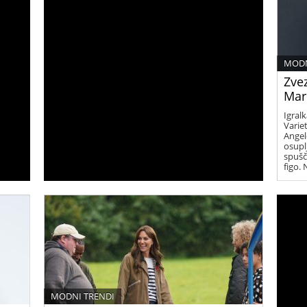
MODN
Zve
Mar
Igral
Varie
Angel
osupl
spušč
figo. 
MODNI TRENDI