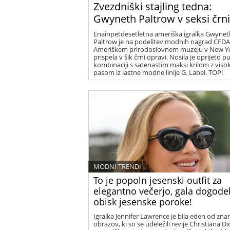
Zvezdniški stajling tedna:
Gwyneth Paltrow v seksi črni
Enainpetdesetletna ameriška igralka Gwynet
Paltrow je na podelitev modnih nagrad CFDA
Ameriškem prirodoslovnem muzeju v New Y
prispela v šik črni opravi. Nosila je oprijeto pu
kombinaciji s satenastim maksi krilom z viso
pasom iz lastne modne linije G. Label. TOP!
MODNI TRENDI
To je popoln jesenski outfit za
elegantno večerjo, gala dogodek
obisk jesenske poroke!
Igralka Jennifer Lawrence je bila eden od zna
obrazov, ki so se udeležili revije Christiana Di