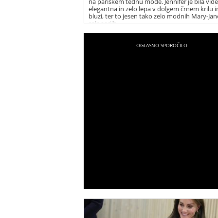
na pariškem tednu mode. Jennifer je bila vide
elegantna in zelo lepa v dolgem črnem krilu in
bluzi, ter to jesen tako zelo modnih Mary-Jan
salonarjih.