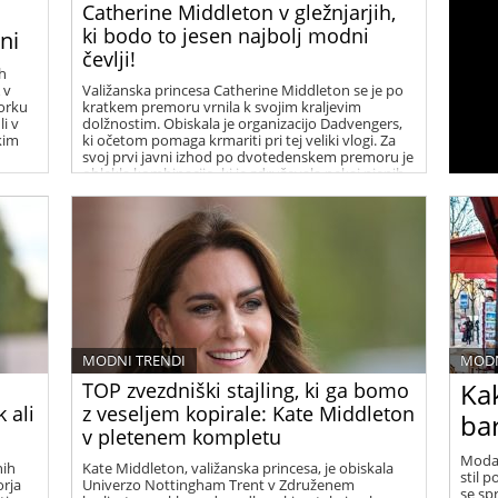
Catherine Middleton v gležnjarjih,
ki bodo to jesen najbolj modni
ni
čevlji!
h
 v
Valižanska princesa Catherine Middleton se je po
orku
kratkem premoru vrnila k svojim kraljevim
li v
dolžnostim. Obiskala je organizacijo Dadvengers,
kim
ki očetom pomaga krmariti pri tej veliki vlogi. Za
svoj prvi javni izhod po dvotedenskem premoru je
oblekla kombinacijo, ki je združevala nekaj njenih
najljubših kosov iz garderobe Francozinj.
MODNI TRENDI
MODN
Kak
TOP zvezdniški stajling, ki ga bomo
 ali
z veseljem kopirale: Kate Middleton
ba
v pletenem kompletu
Moda j
nih
Kate Middleton, valižanska princesa, je obiskala
stil 
orja
Univerzo Nottingham Trent v Združenem
se sp