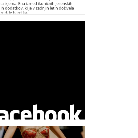
a izjema. Ena izmed ikoničnih jesenskih
h dodatkov, ki je v zadnjih letih doživela
rod, je baretka.