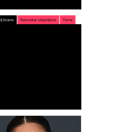
lj brano
Ravnokar objavljeno
Teme