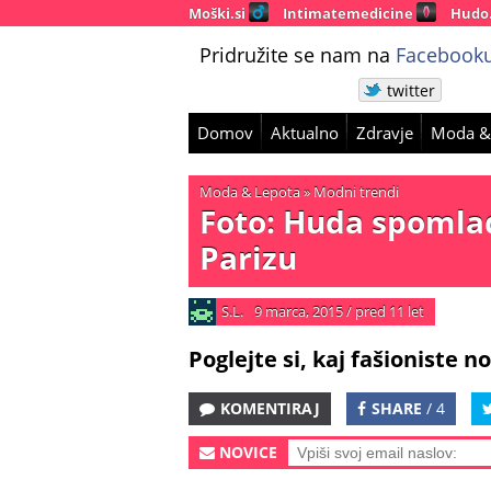
Moški.si
Intimatemedicine
Hudo
Pridružite se nam na
Facebooku
twitter
Domov
Aktualno
Zdravje
Moda &
Moda & Lepota
»
Modni trendi
Foto: Huda spomla
Parizu
S.L.
9 marca, 2015
/
pred 11 let
Poglejte si, kaj fašioniste n
KOMENTIRAJ
SHARE
/ 4
NOVICE