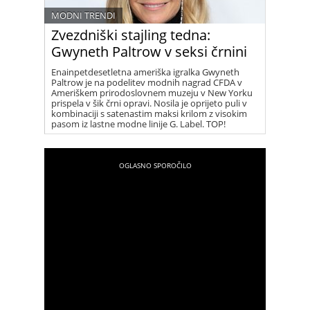
MODNI TRENDI
Zvezdniški stajling tedna:
Gwyneth Paltrow v seksi črnini
Enainpetdesetletna ameriška igralka Gwyneth
Paltrow je na podelitev modnih nagrad CFDA v
Ameriškem prirodoslovnem muzeju v New Yorku
prispela v šik črni opravi. Nosila je oprijeto puli v
kombinaciji s satenastim maksi krilom z visokim
pasom iz lastne modne linije G. Label. TOP!