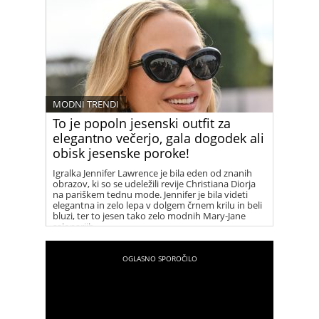
MODNI TRENDI
To je popoln jesenski outfit za
elegantno večerjo, gala dogodek ali
obisk jesenske poroke!
Igralka Jennifer Lawrence je bila eden od znanih
obrazov, ki so se udeležili revije Christiana Diorja
na pariškem tednu mode. Jennifer je bila videti
elegantna in zelo lepa v dolgem črnem krilu in beli
bluzi, ter to jesen tako zelo modnih Mary-Jane
salonarjih.