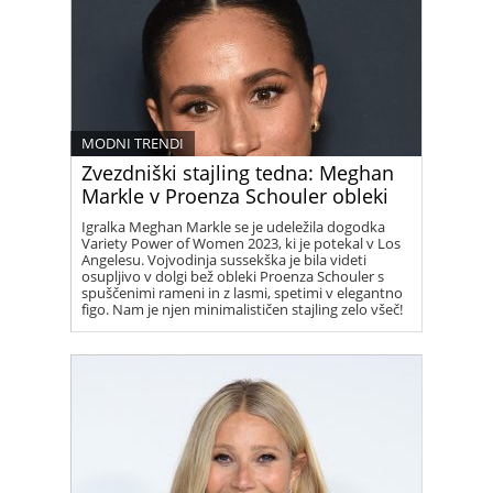
MODNI TRENDI
Zvezdniški stajling tedna: Meghan
Markle v Proenza Schouler obleki
Igralka Meghan Markle se je udeležila dogodka
Variety Power of Women 2023, ki je potekal v Los
Angelesu. Vojvodinja sussekška je bila videti
osupljivo v dolgi bež obleki Proenza Schouler s
spuščenimi rameni in z lasmi, spetimi v elegantno
figo. Nam je njen minimalističen stajling zelo všeč!