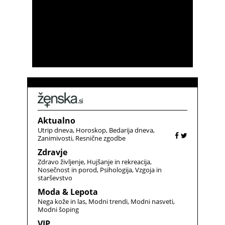
Aktualno
Utrip dneva
Horoskop
Bedarija dneva
Zanimivosti
Resnične zgodbe
Zdravje
Zdravo življenje
Hujšanje in rekreacija
Nosečnost in porod
Psihologija
Vzgoja in
starševstvo
Moda & Lepota
Nega kože in las
Modni trendi
Modni nasveti
Modni šoping
VIP