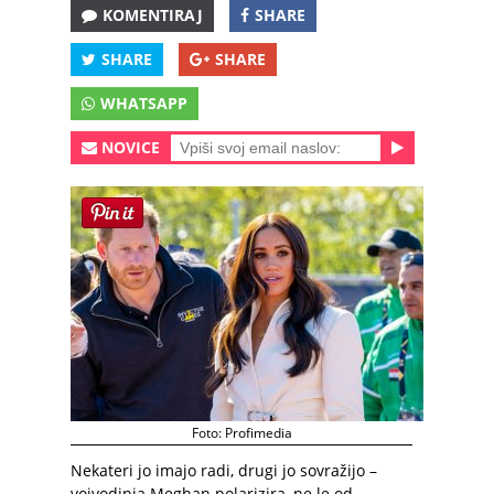
KOMENTIRAJ
SHARE
SHARE
SHARE
WHATSAPP
NOVICE
Foto: Profimedia
Nekateri jo imajo radi, drugi jo sovražijo –
vojvodinja Meghan polarizira, ne le od