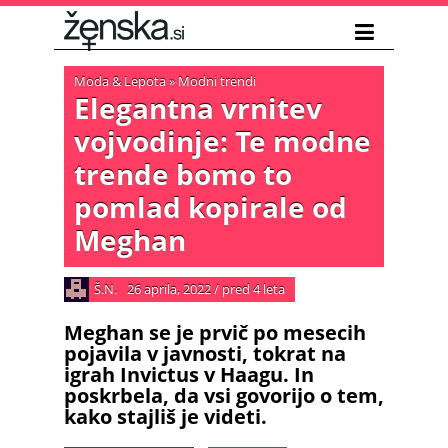
Moda & Lepota
»
Modni trendi
Elegantna vrnitev
vojvodinje: Te modne
trende bomo to
pomlad kopirale od
Meghan
Š.N.
26 aprila, 2022
/
pred 4 leta
Meghan se je prvič po mesecih
pojavila v javnosti, tokrat na
igrah Invictus v Haagu. In
poskrbela, da vsi govorijo o tem,
kako stajliš je videti.