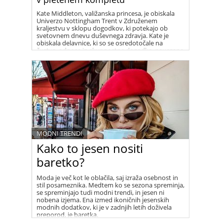
Kate Middleton, valižanska princesa, je obiskala
Univerzo Nottingham Trent v Združenem
kraljestvu v sklopu dogodkov, ki potekajo ob
svetovnem dnevu duševnega zdravja. Kate je
obiskala delavnice, ki so se osredotočale na
čustva, odnose in skupnostne dogodke, povezane
z otroki in širšo javnostjo, za to priložnost pa je
oblekla čudovit pleten smetanast komplet
francoske znamke Sezane, sestavljen iz dolgega
krila in puloverja.
MODNI TRENDI
Kako to jesen nositi
baretko?
Moda je več kot le oblačila, saj izraža osebnost in
stil posameznika. Medtem ko se sezona spreminja,
se spreminjajo tudi modni trendi, in jesen ni
nobena izjema. Ena izmed ikoničnih jesenskih
modnih dodatkov, ki je v zadnjih letih doživela
preporod, je baretka.