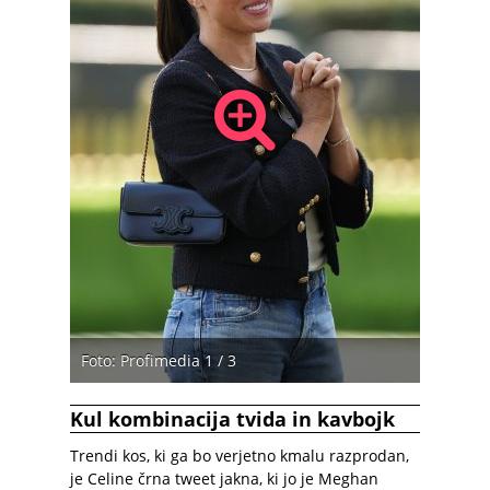
Foto: Profimedia 1 / 3
Kul kombinacija tvida in kavbojk
Trendi kos, ki ga bo verjetno kmalu razprodan,
je Celine črna tweet jakna, ki jo je Meghan