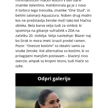
minimalističen hlačen kostim v beli barvi
znamke Valentino. Kombinirala ga je z novo
it torbico tega trenutka, znamke “One Stud”, in
belimi salonarji Aquazzura. Noben drug modni
kos ne predstavlja ženske moči tako kot hlačna
obleka. Bela barva velja tudi za simbol, ki
spominja na gibanje sufražetk v ZDA na
začetku 20. stoletja. Velja naslednje: Blazer naj
bo širok in mora imeti izrazit predel ramen.
Pozor: “Ovesize kostimi” so idealni samo za
visoke ženske. Kot alternativa so kostimi, ki so
prilagojeni manjšim postavam – blazerji niso
overzie, ampak so krojeni tesno, tudi hlače so
ozke.
Odpri galerijo