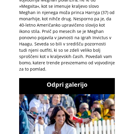
»Megxita«, kot se imenuje kraljevo slovo
Meghan in njenega moža princa Harryja (37) od
monarhije, kot nihče drug. Nesporno pa je, da
40-letno Američanko upravičeno slovijo kot
ikono stila. Prvič po mesecih se je Meghan
ponovno pojavila v javnosti na igrah Invictus v
Haagu. Seveda so bili v središču pozornosti
tudi njeni outfiti, ki so se zdeli veliko bolj
sproščeni kot v kraljevskih časih. Povedali vam
bomo, katere trende prevzemamo od vojvodinje
za to pomlad.
Odpri galerijo