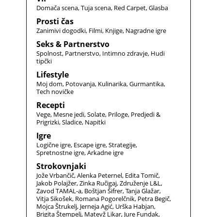
Domača scena
Tuja scena
Red Carpet
Glasba
Prosti čas
Zanimivi dogodki
Filmi
Knjige
Nagradne igre
Seks & Partnerstvo
Spolnost
Partnerstvo
Intimno zdravje
Hudi
tipčki
Lifestyle
Moj dom
Potovanja
Kulinarika
Gurmantika
Tech novičke
Recepti
Vege
Mesne jedi
Solate
Priloge
Predjedi &
Prigrizki
Sladice
Napitki
Igre
Logične igre
Escape igre
Strategije
Spretnostne igre
Arkadne igre
Strokovnjaki
Jože Vrbančič
Alenka Peternel
Edita Tomič
Jakob Polajžer
Zinka Ručigaj
Združenje L&L
Zavod TAMAL-a
Boštjan Šifrer
Tanja Glažar
Vitja Sikošek
Romana Pogorelčnik
Petra Begič
Mojca Štrukelj
Jerneja Agić
Urška Habjan
Brigita Štempelj
Matevž Likar
Jure Fundak