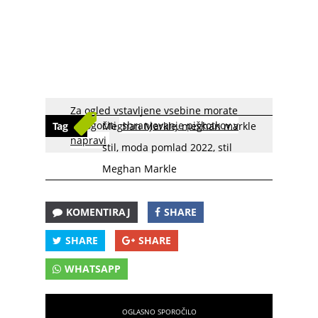
Za ogled vstavljene vsebine morate
omogočiti
shranjevanje piškotkov v
Tag
Meghan Markle
,
meghan markle
napravi
stil
,
moda pomlad 2022
,
stil
Meghan Markle
KOMENTIRAJ
SHARE
SHARE
SHARE
WHATSAPP