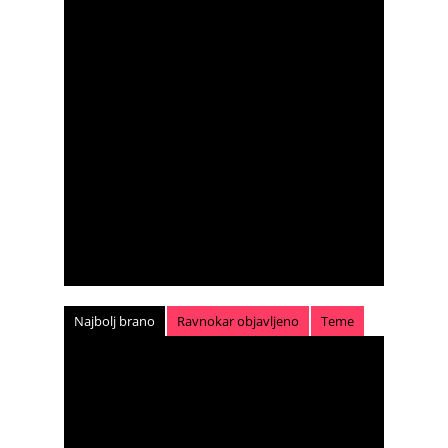
Najbolj brano
Ravnokar objavljeno
Teme