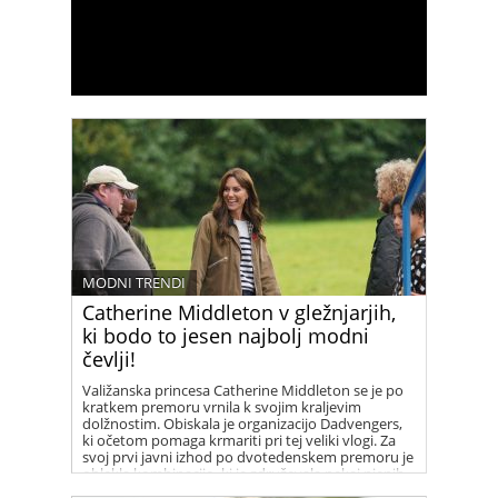
MODNI TRENDI
Catherine Middleton v gležnjarjih,
ki bodo to jesen najbolj modni
čevlji!
Valižanska princesa Catherine Middleton se je po
kratkem premoru vrnila k svojim kraljevim
dolžnostim. Obiskala je organizacijo Dadvengers,
ki očetom pomaga krmariti pri tej veliki vlogi. Za
svoj prvi javni izhod po dvotedenskem premoru je
oblekla kombinacijo, ki je združevala nekaj njenih
najljubših kosov iz garderobe Francozinj.