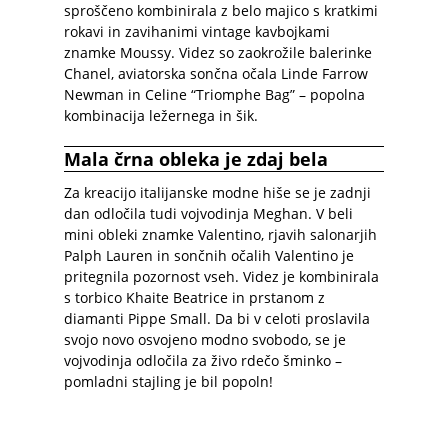
sproščeno kombinirala z belo majico s kratkimi
rokavi in ​​zavihanimi vintage kavbojkami
znamke Moussy. Videz so zaokrožile balerinke
Chanel, aviatorska sončna očala Linde Farrow
Newman in Celine “Triomphe Bag” – popolna
kombinacija ležernega in šik.
Mala črna obleka je zdaj bela
Za kreacijo italijanske modne hiše se je zadnji
dan odločila tudi vojvodinja Meghan. V beli
mini obleki znamke Valentino, rjavih salonarjih
Palph Lauren in sončnih očalih Valentino je
pritegnila pozornost vseh. Videz je kombinirala
s torbico Khaite Beatrice in prstanom z
diamanti Pippe Small. Da bi v celoti proslavila
svojo novo osvojeno modno svobodo, se je
vojvodinja odločila za živo rdečo šminko –
pomladni stajling je bil popoln!