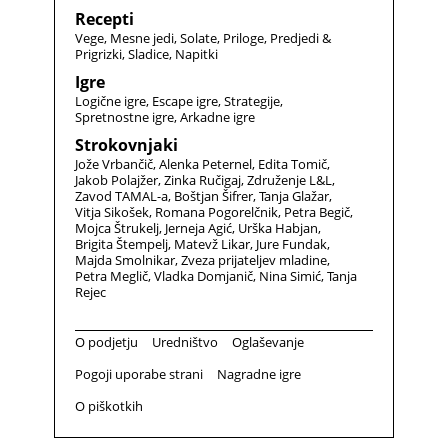
Recepti
Vege
Mesne jedi
Solate
Priloge
Predjedi &
Prigrizki
Sladice
Napitki
Igre
Logične igre
Escape igre
Strategije
Spretnostne igre
Arkadne igre
Strokovnjaki
Jože Vrbančič
Alenka Peternel
Edita Tomič
Jakob Polajžer
Zinka Ručigaj
Združenje L&L
Zavod TAMAL-a
Boštjan Šifrer
Tanja Glažar
Vitja Sikošek
Romana Pogorelčnik
Petra Begič
Mojca Štrukelj
Jerneja Agić
Urška Habjan
Brigita Štempelj
Matevž Likar
Jure Fundak
Majda Smolnikar
Zveza prijateljev mladine
Petra Meglič
Vladka Domjanič
Nina Simić
Tanja
Rejec
O podjetju
Uredništvo
Oglaševanje
Pogoji uporabe strani
Nagradne igre
O piškotkih