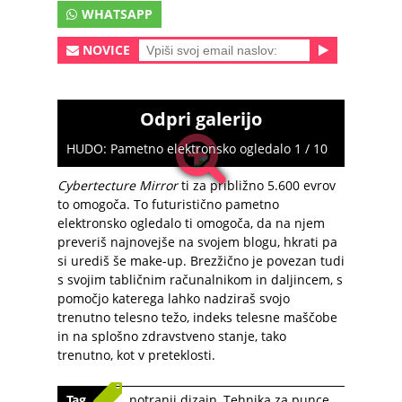
WHATSAPP
NOVICE
Odpri galerijo
HUDO: Pametno elektronsko ogledalo 1 / 10
Cybertecture Mirror
ti za približno 5.600 evrov
to omogoča. To futuristično pametno
elektronsko ogledalo ti omogoča, da na njem
preveriš najnovejše na svojem blogu, hkrati pa
si urediš še make-up. Brezžično je povezan tudi
s svojim tabličnim računalnikom in daljincem, s
pomočjo katerega lahko nadziraš svojo
trenutno telesno težo, indeks telesne maščobe
in na splošno zdravstveno stanje, tako
trenutno, kot v preteklosti.
Tag
notranji dizajn
,
Tehnika za punce
,