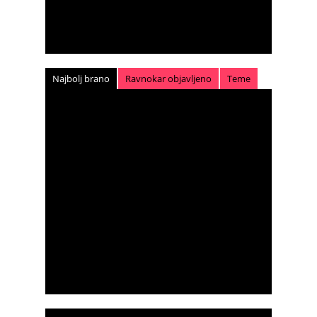
Najbolj brano
Ravnokar objavljeno
Teme