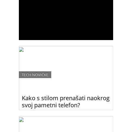
TECH NOVIČKE
Kako s stilom prenašati naokrog
svoj pametni telefon?
Ok, v torbici. Lahko pa greste še korak dlje in si
omislite nove Samsungove modne dodatke za
pametne telefone in tablice.