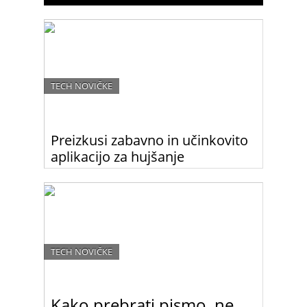
TECH NOVIČKE
Preizkusi zabavno in učinkovito
aplikacijo za hujšanje
Če si ljubiteljica aplikacij in bi rada shujšala na
zabaven način, preizkusi to novo aplikacijo, s
pomočjo katere boš začela jesti bolj zdravo in
manj.
TECH NOVIČKE
Kako prebrati pismo, ne