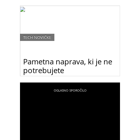
Canonov EOS 650D obljublja, da boste celo
začetnice lahko ustvarjale osupljive posnetke
TECH NOVIČKE
Pametna naprava, ki je ne
potrebujete
Preverite, kaj vse zmore nov pametni izum –
pametni čajnik, in sami ocenite, ali ne gre nemara
za sodobno napravo, ki je ne bi bilo treba izumiti.