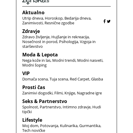
Aktualno
Utrip dneva
Horoskop
Bedarija dneva
Zanimivosti
Resnične zgodbe
Zdravje
Zdravo življenje
Hujšanje in rekreacija
Nosečnost in porod
Psihologija
Vzgoja in
starševstvo
Moda & Lepota
Nega kože in las
Modni trendi
Modni nasveti
Modni šoping
VIP
Domača scena
Tuja scena
Red Carpet
Glasba
Prosti čas
Zanimivi dogodki
Filmi
Knjige
Nagradne igre
Seks & Partnerstvo
Spolnost
Partnerstvo
Intimno zdravje
Hudi
tipčki
Lifestyle
Moj dom
Potovanja
Kulinarika
Gurmantika
Tech novičke