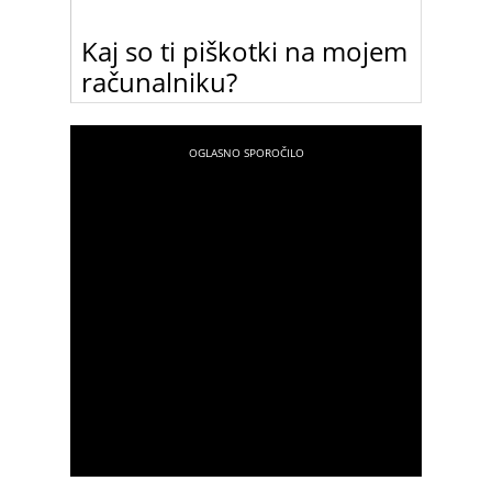
Kaj so ti piškotki na mojem
računalniku?
Zagotovo ste se med brskanjem po spletu že kdaj
srečale s t.i. piškotki (cookies). Preberite, čemu
služijo!