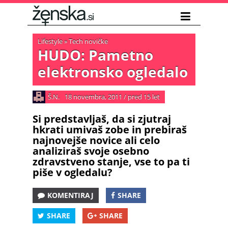
Lifestyle
»
Tech novičke
HUDO: Pametno
elektronsko ogledalo
Š.N.
18 novembra, 2011
/
pred 15 let
Si predstavljaš, da si zjutraj
hkrati umivaš zobe in prebiraš
najnovejše novice ali celo
analiziraš svoje osebno
zdravstveno stanje, vse to pa ti
piše v ogledalu?
KOMENTIRAJ
SHARE
SHARE
SHARE