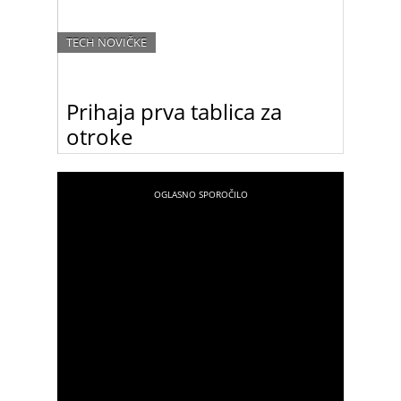
TECH NOVIČKE
Prihaja prva tablica za
otroke
Samsung je napovedal izid tabličnega računalnika
Samsung Galaxy Tab 3 Kids, namenjenega
otrokom in opremljenega s številnimi
izobraževalnimi orodji in varnostnimi funkcijami, ki
bodo zagotovo všeč staršem.