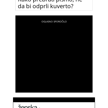
da bi odprli kuverto?
To pa je nekaj za vse radovednice z vohunsko
žilico. Z novo pogruntavščino lahko na skrivaj
pokukate v kuverto, ne da bi jo pred tem odprli…