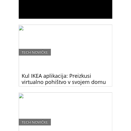
TECH NOVIČKE
Kul IKEA aplikacija: Preizkusi
virtualno pohištvo v svojem domu
Zdaj lahko preveriš, kako bo IKEA pohištvo
pristajalo v tvoj dom še preden ga kupiš. Za to so
ustvarili prav posebno, zelo enostavno mobilno
aplikacijo.
TECH NOVIČKE