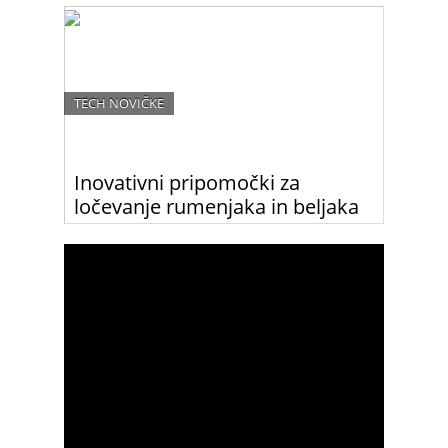
TECH NOVIČKE
Inovativni pripomočki za
ločevanje rumenjaka in beljaka
Če tudi tebi ločevanje rumenjaka in beljaka
predstavlja veliko težavo, preizkusi katerega izmed
teh najnovejših pripomočkov.