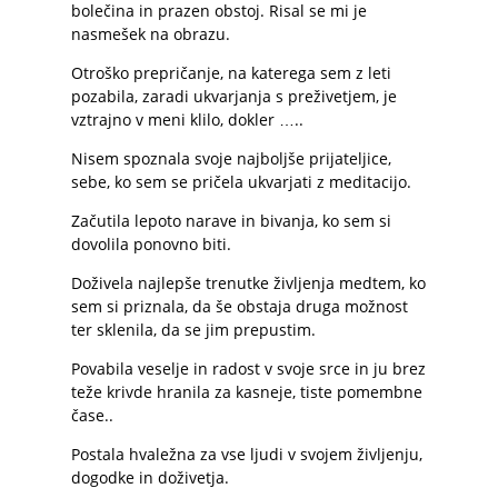
bolečina in prazen obstoj. Risal se mi je
nasmešek na obrazu.
Otroško prepričanje, na katerega sem z leti
pozabila, zaradi ukvarjanja s preživetjem, je
vztrajno v meni klilo, dokler …..
Nisem spoznala svoje najboljše prijateljice,
sebe, ko sem se pričela ukvarjati z meditacijo.
Začutila lepoto narave in bivanja, ko sem si
dovolila ponovno biti.
Doživela najlepše trenutke življenja medtem, ko
sem si priznala, da še obstaja druga možnost
ter sklenila, da se jim prepustim.
Povabila veselje in radost v svoje srce in ju brez
teže krivde hranila za kasneje, tiste pomembne
čase..
Postala hvaležna za vse ljudi v svojem življenju,
dogodke in doživetja.