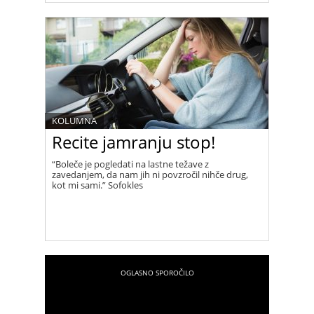
Novo leto je obdobje, ko sprejmemo nove
odločitve, je čas, ko kaj spremenimo in kaj
opustimo. Začnimo novo leto z namero krepiti
pozitivno razmišljanje in pritegniti več pozitivnih
vibracij in ljudi v svoje življenje.
KOLUMNA
Recite jamranju stop!
“Boleče je pogledati na lastne težave z
zavedanjem, da nam jih ni povzročil nihče drug,
kot mi sami.” Sofokles