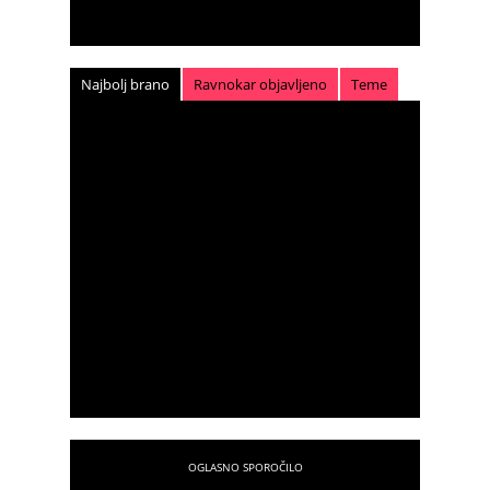
Najbolj brano
Ravnokar objavljeno
Teme