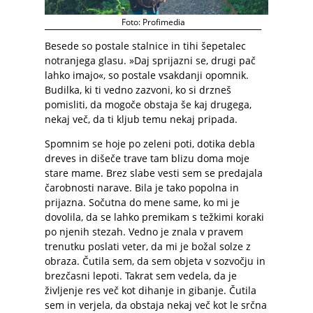
Foto: Profimedia
Besede so postale stalnice in tihi šepetalec
notranjega glasu. »Daj sprijazni se, drugi pač
lahko imajo«, so postale vsakdanji opomnik.
Budilka, ki ti vedno zazvoni, ko si drzneš
pomisliti, da mogoče obstaja še kaj drugega,
nekaj več, da ti kljub temu nekaj pripada.
Spomnim se hoje po zeleni poti, dotika debla
dreves in dišeče trave tam blizu doma moje
stare mame. Brez slabe vesti sem se predajala
čarobnosti narave. Bila je tako popolna in
prijazna. Sočutna do mene same, ko mi je
dovolila, da se lahko premikam s težkimi koraki
po njenih stezah. Vedno je znala v pravem
trenutku poslati veter, da mi je božal solze z
obraza. Čutila sem, da sem objeta v sozvočju in
brezčasni lepoti. Takrat sem vedela, da je
življenje res več kot dihanje in gibanje. Čutila
sem in verjela, da obstaja nekaj več kot le srčna