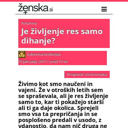
Kolumna
Je življenje res samo
dihanje?
Valentina Grobelšek
19 januarja, 2017
/
pred 10 let
Prispevek strokovnjaka
Živimo kot smo naučeni in
vajeni. Že v otroških letih sem
se spraševala, ali je res življenje
samo to, kar ti pokažejo starši
ali ti ga daje okolica. Sprejeli
smo vsa ta prepričanja in se
posplošeno predali v usodo, z
vdanostjo, da nam nič druga ne