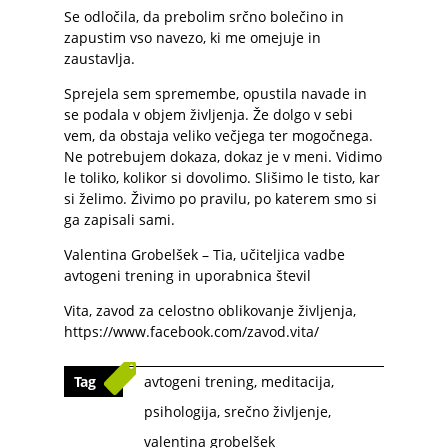
Se odločila, da prebolim srčno bolečino in
zapustim vso navezo, ki me omejuje in
zaustavlja.
Sprejela sem spremembe, opustila navade in
se podala v objem življenja. Že dolgo v sebi
vem, da obstaja veliko večjega ter mogočnega.
Ne potrebujem dokaza, dokaz je v meni. Vidimo
le toliko, kolikor si dovolimo. Slišimo le tisto, kar
si želimo. Živimo po pravilu, po katerem smo si
ga zapisali sami.
Valentina Grobelšek – Tia, učiteljica vadbe
avtogeni trening in uporabnica števil
Vita, zavod za celostno oblikovanje življenja,
https://www.facebook.com/zavod.vita/
Tag
avtogeni trening
,
meditacija
,
psihologija
,
srečno življenje
,
valentina grobelšek