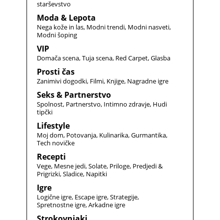
starševstvo
Moda & Lepota
Nega kože in las
Modni trendi
Modni nasveti
Modni šoping
VIP
Domača scena
Tuja scena
Red Carpet
Glasba
Prosti čas
Zanimivi dogodki
Filmi
Knjige
Nagradne igre
Seks & Partnerstvo
Spolnost
Partnerstvo
Intimno zdravje
Hudi
tipčki
Lifestyle
Moj dom
Potovanja
Kulinarika
Gurmantika
Tech novičke
Recepti
Vege
Mesne jedi
Solate
Priloge
Predjedi &
Prigrizki
Sladice
Napitki
Igre
Logične igre
Escape igre
Strategije
Spretnostne igre
Arkadne igre
Strokovnjaki