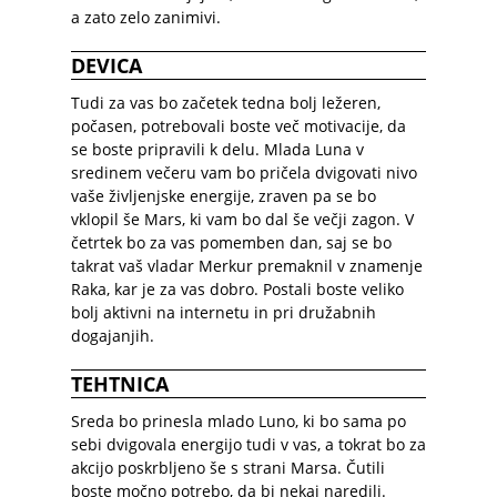
a zato zelo zanimivi.
DEVICA
Tudi za vas bo začetek tedna bolj ležeren,
počasen, potrebovali boste več motivacije, da
se boste pripravili k delu. Mlada Luna v
sredinem večeru vam bo pričela dvigovati nivo
vaše življenjske energije, zraven pa se bo
vklopil še Mars, ki vam bo dal še večji zagon. V
četrtek bo za vas pomemben dan, saj se bo
takrat vaš vladar Merkur premaknil v znamenje
Raka, kar je za vas dobro. Postali boste veliko
bolj aktivni na internetu in pri družabnih
dogajanjih.
TEHTNICA
Sreda bo prinesla mlado Luno, ki bo sama po
sebi dvigovala energijo tudi v vas, a tokrat bo za
akcijo poskrbljeno še s strani Marsa. Čutili
boste močno potrebo, da bi nekaj naredili.