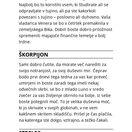
Najbolj bo to koristilo vsem, ki študirate ali se
odpravljate v tujino, ali pa ste kakorkoli
povezani s tujino – poslovno ali duhovno. Vaša
vladarica Venera se bo v četrtek premaknila v
zemeljskega Bika. Dobili boste dobro priložnost
spremeniti majajoče finančne temelje v bolj
trdne.
ŠKORPIJON
Sami dobro čutite, da morate več narediti za
svojo notranjost, za svoj duševni mir. Čeprav
bodo prvi dnevi tega tedna za vas kar preveč
umirjeni in boste zaradi tega imeli nekaj
odvečnih skrbi, se bo z mlado Luno v sredo
zvečer za vas življenje obrnilo na bolje. Iz sebe
boste potegnili moč. To je velika duševna moč,
ki jo skrivate v svojih globinah, v ne vem
kakšnem skritem skladišču. Prišel je čas plačila,
na katerega ste dolgo, vztrajno, a težko čakali.