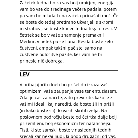
Začetek tedna bo za vas bolj umirjen, energija
vam bo vse do sredinega večera padala, potem
pa vam bo mlada Luna začela prinašati moč. Če
se boste do tedaj pretirano ukvarjali s skrbmi
in strahovi, se boste konec tedna tega otresli. V
četrtek se bo v vaše znamenje premaknil
Merkur, v petek pa še Luna. Resda boste zelo
čustveni, ampak takšni pač ste, samo na
čustvene odločitve pazite, ker vam ne bi
prinesle nič dobrega.
LEV
V prihajajočih dneh bo prišel do izraza vaš
optimizem, vaše zaupanje vase ter entuziazem.
Zdaj je čas za načrte, zato preverite, kako je z
vašimi ideali, kaj narediti, da boste šli in prišli
(in kako boste šli) do vaših skritih želja. Na
poslovnem področju boste od četrtka dalje bolj
prizemljeni, bolj ekonomični ter natančnejši.
Tisti, ki ste samski, boste v naslednjih tednih
srečali kar nekaj ljudi, ki bodo drugačni od vas,