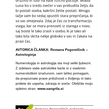
družino in tudi na vaše fizično počutje. Mlada
Luna bo v sredo zvečer v vas prebudila željo, da
bi postali oseba, kakršni želite postati. Mnogo
lažje vam bo sedaj opustiti stara prepričanja, ki
so vas omejevala. Zdaj je čas za transformacijo
vsega, kar se mora prenoviti iz starega v novo,
saj boste le tako zrasli v osebo, ki je tako ali
tako bila skrita nekje globoko v vas in čakala na
pravi čas.
AVTORICA ČLANKA: Romana Pogorelčnik –
Astrologinja
Numerologija in astrologija sta moji veliki ljubezni.
Z izdelavo vaše astrološke karte in z osebnim
numerološkim izračunom, vam lahko pomagam,
da prepoznate prave priložnosti v življenju in tako
pridete do uspeha, zdravja in sreče. Obiščite mojo
spletno stran:
www.sangrila.si
.