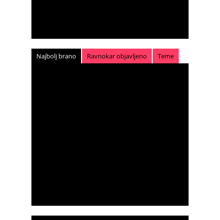
Najbolj brano
Ravnokar objavljeno
Teme