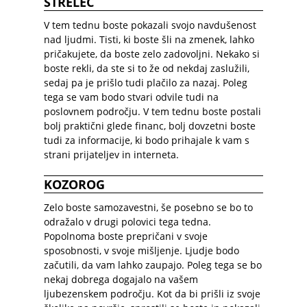
STRELEC
V tem tednu boste pokazali svojo navdušenost
nad ljudmi. Tisti, ki boste šli na zmenek, lahko
pričakujete, da boste zelo zadovoljni. Nekako si
boste rekli, da ste si to že od nekdaj zaslužili,
sedaj pa je prišlo tudi plačilo za nazaj. Poleg
tega se vam bodo stvari odvile tudi na
poslovnem področju. V tem tednu boste postali
bolj praktični glede financ, bolj dovzetni boste
tudi za informacije, ki bodo prihajale k vam s
strani prijateljev in interneta.
KOZOROG
Zelo boste samozavestni, še posebno se bo to
odražalo v drugi polovici tega tedna.
Popolnoma boste prepričani v svoje
sposobnosti, v svoje mišljenje. Ljudje bodo
začutili, da vam lahko zaupajo. Poleg tega se bo
nekaj dobrega dogajalo na vašem
ljubezenskem področju. Kot da bi prišli iz svoje