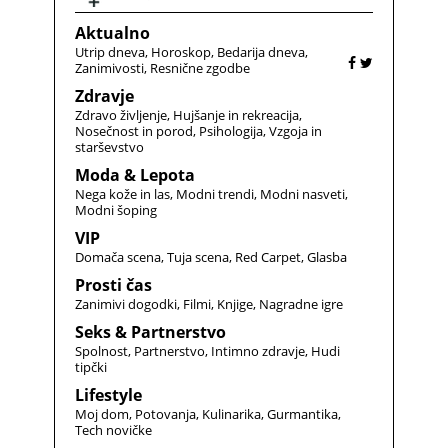
Aktualno
Utrip dneva
Horoskop
Bedarija dneva
Zanimivosti
Resnične zgodbe
Zdravje
Zdravo življenje
Hujšanje in rekreacija
Nosečnost in porod
Psihologija
Vzgoja in
starševstvo
Moda & Lepota
Nega kože in las
Modni trendi
Modni nasveti
Modni šoping
VIP
Domača scena
Tuja scena
Red Carpet
Glasba
Prosti čas
Zanimivi dogodki
Filmi
Knjige
Nagradne igre
Seks & Partnerstvo
Spolnost
Partnerstvo
Intimno zdravje
Hudi
tipčki
Lifestyle
Moj dom
Potovanja
Kulinarika
Gurmantika
Tech novičke