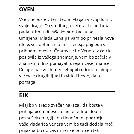
OVEN
Vse sile boste v tem tednu vlagali v svoj dom, v
svoje drage. Do sredinega večera, ko bo Luna
padala, bo tudi vaša komunikacija bolj
umirjena. Mlada Luna pa vam bo prinesla nove
ideje, več optimizma in srečnega pogleda v
prihodnji mesec. Čeprav se bo Venera v četrtek
poslovila iz vašega znamenja, vam bo začela v
znamenju Bika pomagati urejati vaše finance.
Delajte na svojih medsebojnih odnosih, obujte
si čevlje drugih ljudi in videli boste, da to
pomaga.
BIK
Mlaj bo v sredo zvečer nakazal, da boste v
prihajajočem mesecu, ne le tednu, dobili
pospešek energije na finančnem področju.
Vaša vladarica Venera vam bo tudi dodala moč,
prijazna bo do vas in ker se bo v četrtek