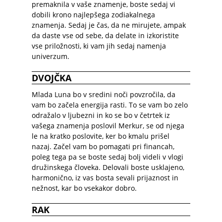
premaknila v vaše znamenje, boste sedaj vi
dobili krono najlepšega zodiakalnega
znamenja. Sedaj je čas, da ne mirujete, ampak
da daste vse od sebe, da delate in izkoristite
vse priložnosti, ki vam jih sedaj namenja
univerzum.
DVOJČKA
Mlada Luna bo v sredini noči povzročila, da
vam bo začela energija rasti. To se vam bo zelo
odražalo v ljubezni in ko se bo v četrtek iz
vašega znamenja poslovil Merkur, se od njega
le na kratko poslovite, ker bo kmalu prišel
nazaj. Začel vam bo pomagati pri financah,
poleg tega pa se boste sedaj bolj videli v vlogi
družinskega človeka. Delovali boste usklajeno,
harmonično, iz vas bosta sevali prijaznost in
nežnost, kar bo vsekakor dobro.
RAK