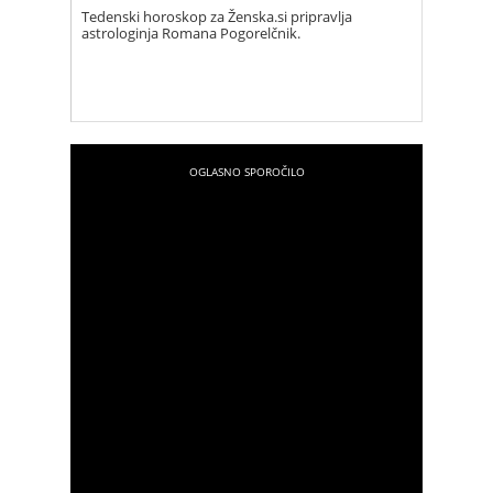
Tedenski horoskop za Ženska.si pripravlja
astrologinja Romana Pogorelčnik.