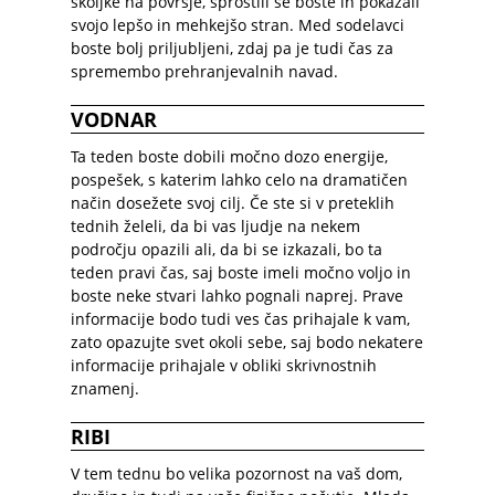
školjke na površje, sprostili se boste in pokazali
svojo lepšo in mehkejšo stran. Med sodelavci
boste bolj priljubljeni, zdaj pa je tudi čas za
spremembo prehranjevalnih navad.
VODNAR
Ta teden boste dobili močno dozo energije,
pospešek, s katerim lahko celo na dramatičen
način dosežete svoj cilj. Če ste si v preteklih
tednih želeli, da bi vas ljudje na nekem
področju opazili ali, da bi se izkazali, bo ta
teden pravi čas, saj boste imeli močno voljo in
boste neke stvari lahko pognali naprej. Prave
informacije bodo tudi ves čas prihajale k vam,
zato opazujte svet okoli sebe, saj bodo nekatere
informacije prihajale v obliki skrivnostnih
znamenj.
RIBI
V tem tednu bo velika pozornost na vaš dom,