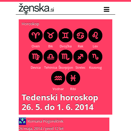
Horoskop
Oven
Bik
Dvojčka
Rak
Lev
Devica
Tehtnica
Škorpijon
Strelec
Kozorog
Vodnar
Ribi
Tedenski horoskop
26. 5. do 1. 6. 2014
Romana Pogorelčnik
26 maja, 2014
/
pred 12 let