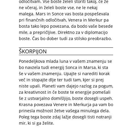
odločitvam. Vse boste želeli storiti takoj, če že
ne včeraj, in želeli boste vse, ne le nekaj
malega. Mars in Sonce vas bosta pospeševala
pri finančnih odločitvah, Venera in Merkur pa
bosta tako lepo povezana, da bodo vaše besede
mile, a prepričljive. Direktno za v diplomacijo
boste. Čas bo dober tudi za stilsko preobrazbo.
ŠKORPIJON
Ponedeljkova mlada luna v vašem znamenju se
bo navzela tudi energij Sonca in Marsa, ki sta
še v vašem znamenju. Upajte si narediti korak
več in stopajte dlje ter tudi tam, kjer si prej
niste upali. Planeti vam dajejo razlog za pogum,
za kreativnost in če boste te energije pomešali
še z ustvarjalno domišljijo, boste dosegli uspeh.
Krasna povezava Venere in Merkurja pa vam bo
prinesla možnost žetve vašega minulega dela.
Poleg tega boste zdaj lažje dosegli tisti notranji
mir, ki si ga želite.