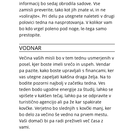
informacij bo sedaj obrodila sadove. Vse
zamisli preverite, tako kot jih znate vi, in ne
»solirajte«. Pri delu pa utegnete naleteti v drugi
polovici tedna na nasprotovanja. V kolikor vam
bo kdo vrgel poleno pod noge, le-tega samo
prestopite.
VODNAR
Večina vaših misli bo v tem tednu usmerjenih v
posel, kjer boste imeli srečo in uspeh. Vendar
pa pazite, kako boste upravljali s financami, ker
vas utegne zapeljati kakšna draga želja. Na to
bodite pozorni najbolj v začetku tedna. Ves
teden bodo ugodne energije za študij, lahko se
vpišete v kakšen tečaj, lahko pa se odpravite v
turistično agencijo ali pa že kar spakirate
kovčke. Verjetno bo slednjih s kovčki manj, ker
bo delo za večino še vedno na prvem mestu.
Vaši domači bi pa radi preživeli več časa z
vami.