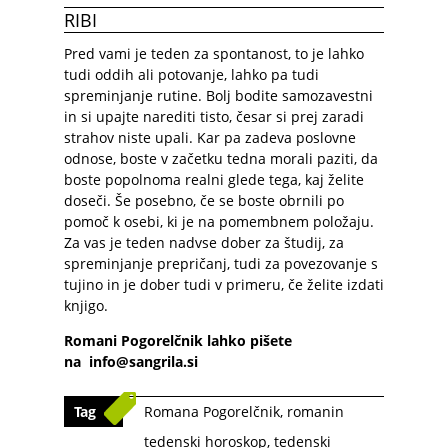
RIBI
Pred vami je teden za spontanost, to je lahko
tudi oddih ali potovanje, lahko pa tudi
spreminjanje rutine. Bolj bodite samozavestni
in si upajte narediti tisto, česar si prej zaradi
strahov niste upali. Kar pa zadeva poslovne
odnose, boste v začetku tedna morali paziti, da
boste popolnoma realni glede tega, kaj želite
doseči. Še posebno, če se boste obrnili po
pomoč k osebi, ki je na pomembnem položaju.
Za vas je teden nadvse dober za študij, za
spreminjanje prepričanj, tudi za povezovanje s
tujino in je dober tudi v primeru, če želite izdati
knjigo.
Romani Pogorelčnik lahko pišete
na
info@sangrila.si
Tag
Romana Pogorelčnik
,
romanin
tedenski horoskop
,
tedenski