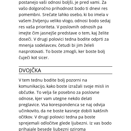
postanejo vaši odnosi boljši, je pred vami. Za
vašo dolgoročno prihodnost bodo ti dnevi res
pomembni. Srečate lahko osebo, ki bo imela v
vašem življenju veliko vlogo, odnosi bodo sedaj
res vaša prioriteta. V poslovnih odnosih pa
imejte čim jasnejše predstave o tem, kaj želite
doseči. V drugi polovici tedna bodite odprti za
mnenja sodelavcev, četudi bi jim želeli
nasprotovati. To boste zmogli, ker boste bolj
čuječi kot sicer.
DVOJČKA
V tem tednu bodite bolj pozorni na
komunikacijo, kako boste izražali svoje misli in
občutke. To velja še posebno za poslovne
odnose, kjer vam utegne nekdo delati
preglavice. Vsa korespondenca se naj odvija
učinkovito, da ne boste kasneje dobili kakšnih
očitkov. V drugi polovici tedna pa boste
sprejemali odločitve glede ljubezni. Iz vas bodo
prihajale besede ljubezni oziroma