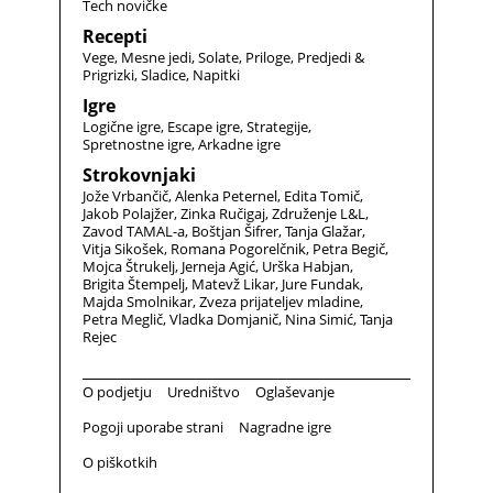
Tech novičke
Recepti
Vege
Mesne jedi
Solate
Priloge
Predjedi &
Prigrizki
Sladice
Napitki
Igre
Logične igre
Escape igre
Strategije
Spretnostne igre
Arkadne igre
Strokovnjaki
Jože Vrbančič
Alenka Peternel
Edita Tomič
Jakob Polajžer
Zinka Ručigaj
Združenje L&L
Zavod TAMAL-a
Boštjan Šifrer
Tanja Glažar
Vitja Sikošek
Romana Pogorelčnik
Petra Begič
Mojca Štrukelj
Jerneja Agić
Urška Habjan
Brigita Štempelj
Matevž Likar
Jure Fundak
Majda Smolnikar
Zveza prijateljev mladine
Petra Meglič
Vladka Domjanič
Nina Simić
Tanja
Rejec
O podjetju
Uredništvo
Oglaševanje
Pogoji uporabe strani
Nagradne igre
O piškotkih