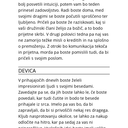
bolj posvetili intuiciji, potem vam bo teden
prinesel zadovoljstvo. Radi boste doma, med
svojimi dragimi se boste počutili sproščeno ter
ljubljeno. Pričeli pa boste že raziskovati, kaj si
vaši družinski člani želijo za božič, a to bodo
prijetne skrbi. V drugi polovici tedna pa naj vas
ne zamorijo težke misli o kreditih in na splošno
o premoženju. Z otroki bo komunikacija tekoča
in prijetna, morda pa boste pomislili tudi, da bi
pričeli s svojim poslom.
DEVICA
V prihajajočih dnevih boste želeli
impresionirati ljudi s svojimi besedami.
Zavedajte pa se, da jih boste lahko le, če boste
povedali, kar tudi čutite in bodo te besede
prihajale iz srca. Imelo pa vas bo, da bi
zapravljali, da bi si privoščili nekaj res dragega.
Kljub nasprotovanju okolice, se lahko za nakup
odločite na hitro, kar pa sedaj za vas ni