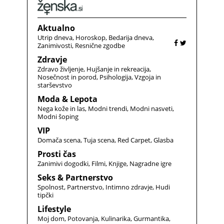
Aktualno
Utrip dneva
Horoskop
Bedarija dneva
Zanimivosti
Resnične zgodbe
Zdravje
Zdravo življenje
Hujšanje in rekreacija
Nosečnost in porod
Psihologija
Vzgoja in
starševstvo
Moda & Lepota
Nega kože in las
Modni trendi
Modni nasveti
Modni šoping
VIP
Domača scena
Tuja scena
Red Carpet
Glasba
Prosti čas
Zanimivi dogodki
Filmi
Knjige
Nagradne igre
Seks & Partnerstvo
Spolnost
Partnerstvo
Intimno zdravje
Hudi
tipčki
Lifestyle
Moj dom
Potovanja
Kulinarika
Gurmantika