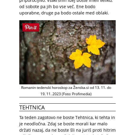
priporočljivo. Vsakršnih idej boste imeli veliko,
od sobote pa jih bo vse več. Ene bodo
uporabne, druge pa bodo ostale med oblaki.
Romanin tedenski horoskop za Ženska.si od 13. 11. do
19. 11. 2023 (Foto: Profimedia)
TEHTNICA
Ta teden zagotovo ne boste Tehtnica, ki tehta in
je neodločna. Zdaj se boste morali kar malo
držati nazaj, da ne boste šli na juriš proti hitrim