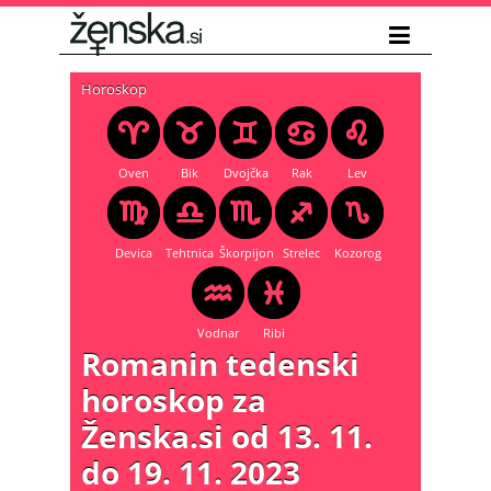
Horoskop
Oven
Bik
Dvojčka
Rak
Lev
Devica
Tehtnica
Škorpijon
Strelec
Kozorog
Vodnar
Ribi
Romanin tedenski
horoskop za
Ženska.si od 13. 11.
do 19. 11. 2023