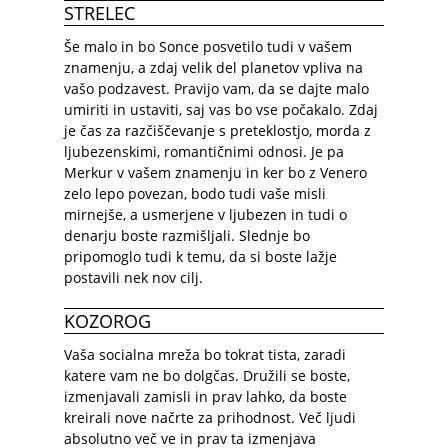
STRELEC
Še malo in bo Sonce posvetilo tudi v vašem
znamenju, a zdaj velik del planetov vpliva na
vašo podzavest. Pravijo vam, da se dajte malo
umiriti in ustaviti, saj vas bo vse počakalo. Zdaj
je čas za razčiščevanje s preteklostjo, morda z
ljubezenskimi, romantičnimi odnosi. Je pa
Merkur v vašem znamenju in ker bo z Venero
zelo lepo povezan, bodo tudi vaše misli
mirnejše, a usmerjene v ljubezen in tudi o
denarju boste razmišljali. Slednje bo
pripomoglo tudi k temu, da si boste lažje
postavili nek nov cilj.
KOZOROG
Vaša socialna mreža bo tokrat tista, zaradi
katere vam ne bo dolgčas. Družili se boste,
izmenjavali zamisli in prav lahko, da boste
kreirali nove načrte za prihodnost. Več ljudi
absolutno več ve in prav ta izmenjava