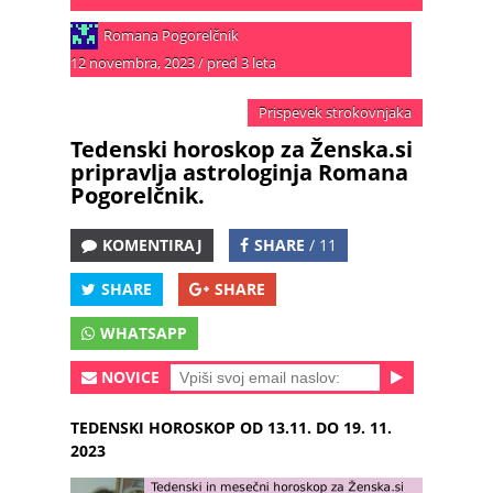
Romana Pogorelčnik
12 novembra, 2023
/
pred 3 leta
Prispevek strokovnjaka
Tedenski horoskop za Ženska.si
pripravlja astrologinja Romana
Pogorelčnik.
KOMENTIRAJ
SHARE
/ 11
SHARE
SHARE
WHATSAPP
NOVICE
TEDENSKI HOROSKOP OD 13.11. DO 19. 11.
2023