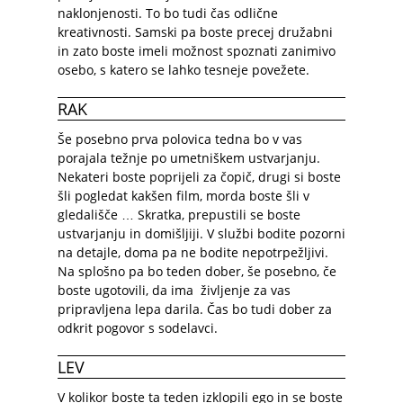
naklonjenosti. To bo tudi čas odlične
kreativnosti. Samski pa boste precej družabni
in zato boste imeli možnost spoznati zanimivo
osebo, s katero se lahko tesneje povežete.
RAK
Še posebno prva polovica tedna bo v vas
porajala težnje po umetniškem ustvarjanju.
Nekateri boste poprijeli za čopič, drugi si boste
šli pogledat kakšen film, morda boste šli v
gledališče … Skratka, prepustili se boste
ustvarjanju in domišljiji. V službi bodite pozorni
na detajle, doma pa ne bodite nepotrpežljivi.
Na splošno pa bo teden dober, še posebno, če
boste ugotovili, da ima življenje za vas
pripravljena lepa darila. Čas bo tudi dober za
odkrit pogovor s sodelavci.
LEV
V kolikor boste ta teden izklopili ego in se boste