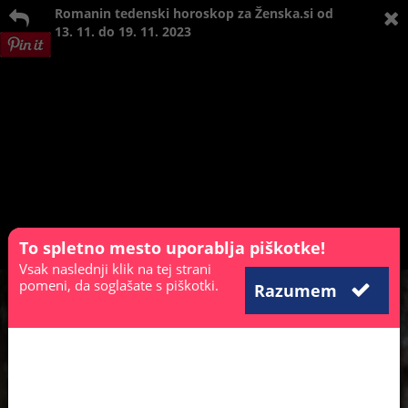
Romanin tedenski horoskop za Ženska.si od
13. 11. do 19. 11. 2023
To spletno mesto uporablja piškotke!
Vsak naslednji klik na tej strani
pomeni, da soglašate s piškotki.
Razumem