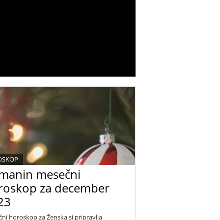
OSKOP
manin mesečni
roskop za december
23
ni horoskop za Ženska.si pripravlja