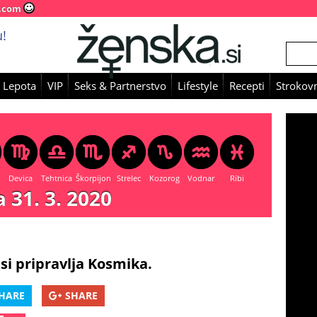
.com
!
 Lepota
VIP
Seks & Partnerstvo
Lifestyle
Recepti
Strokovn
Devica
Tehtnica
Škorpijon
Strelec
Kozorog
Vodnar
Ribi
 31. 3. 2020
si pripravlja Kosmika.
HARE
SHARE