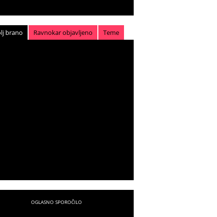
lj brano
Ravnokar objavljeno
Teme