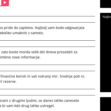
Najbo
hko pride do zapletov. Najbolj vam bodo odgovarjala
nekoliko umakniti v samoto.
, zato boste morda velik del dneva presedeli za
membne nove informacije.
finančne koristi in vaš notranji mir. Srednje poti ni,
eč rezerve.
ezani z drugimi ljudmi, se danes lahko zanesete
a bi vam kdo drug lahko ustregel.