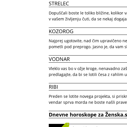
STRELEC
Dopuščali boste le toliko bližine, koli
v vašem življenju čuti, da se nekaj dogaja,
KOZOROG
Najprej ugotovite, nad čim upravičeno nerg
pometli pod preprogo. Jasno je, da vam s
VODNAR
Vleklo vas bo v ožje kroge, nenavadno zaš
predlagajte, da bi se lotili česa z rahli
RIBI
Preden se lotite novega projekta, si priskr
vendar sprva morda ne boste našli prav
Dnevne horoskope
za
Ženska.s