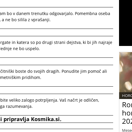
kor vam bo v danem trenutku odgovarjalo. Pomembna oseba
 a ne bo silila z vprašanji.
ate in katera so po drugi strani dejstva, ki bi jih najraje
lednje ne bo uspelo.
čitniški boste do svojih dragih. Ponudite jim pomoč ali
m umetniškim pridihom.
HOR
bite veliko zalogo potrpljenja. Vaš načrt je odličen,
Ro
ega razumevanja.
ho
i
pripravlja
Kosmik
a.si
.
20
Meseč