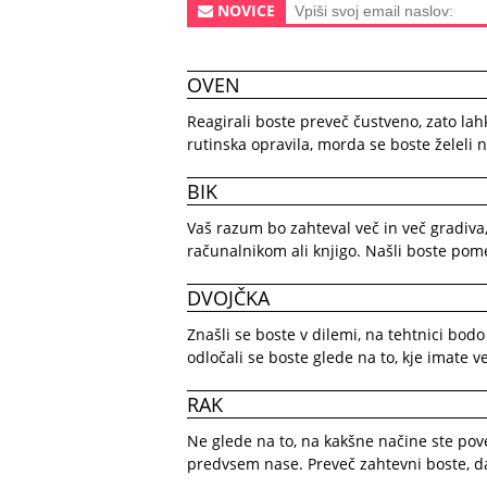
NOVICE
OVEN
Reagirali boste preveč čustveno, zato la
rutinska opravila, morda se boste želeli 
BIK
Vaš razum bo zahteval več in več gradiva
računalnikom ali knjigo. Našli boste po
DVOJČKA
Znašli se boste v dilemi, na tehtnici bodo 
odločali se boste glede na to, kje imate v
RAK
Ne glede na to, na kakšne načine ste pov
predvsem nase. Preveč zahtevni boste, d