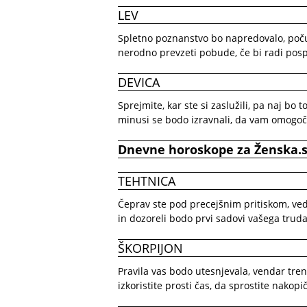
LEV
Spletno poznanstvo bo napredovalo, počut
nerodno prevzeti pobude, če bi radi posp
DEVICA
Sprejmite, kar ste si zaslužili, pa naj bo 
minusi se bodo izravnali, da vam omogoč
Dnevne horoskope
za
Ženska.s
TEHTNICA
Čeprav ste pod precejšnim pritiskom, vedn
in dozoreli bodo prvi sadovi vašega truda
ŠKORPIJON
Pravila vas bodo utesnjevala, vendar tren
izkoristite prosti čas, da sprostite nakopi