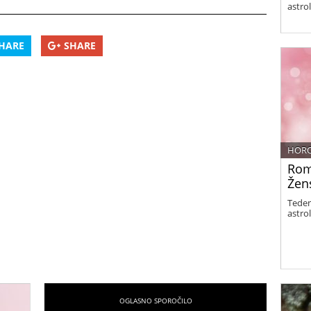
astro
HARE
SHARE
HOR
Rom
Žens
Teden
astro