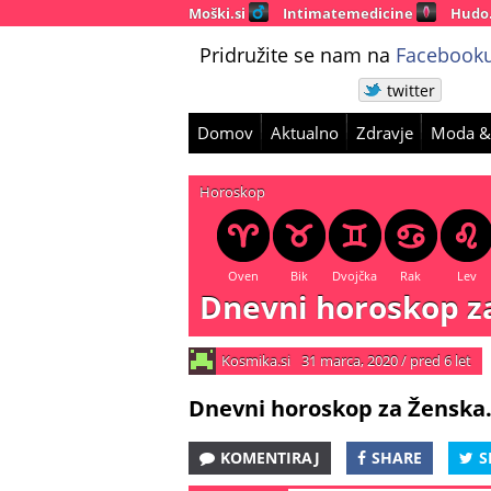
Moški.si
Intimatemedicine
Hudo
Pridružite se nam na
Facebooku
twitter
Domov
Aktualno
Zdravje
Moda &
Horoskop
Oven
Bik
Dvojčka
Rak
Lev
Dnevni horoskop za
Kosmika.si
31 marca, 2020
/
pred 6 let
Dnevni horoskop za Ženska.
KOMENTIRAJ
SHARE
S