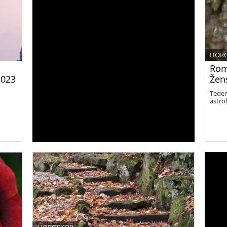
HOR
Rom
2023
Žens
Teden
astro