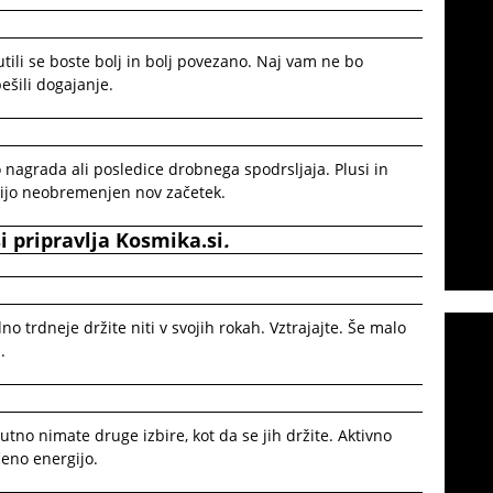
ili se boste bolj in bolj povezano. Naj vam ne bo
ešili dogajanje.
to nagrada ali posledice drobnega spodrsljaja. Plusi in
ijo neobremenjen nov začetek.
i
pripravlja
Kosmik
a.si
.
o trdneje držite niti v svojih rokah. Vztrajajte. Še malo
.
utno nimate druge izbire, kot da se jih držite. Aktivno
čeno energijo.