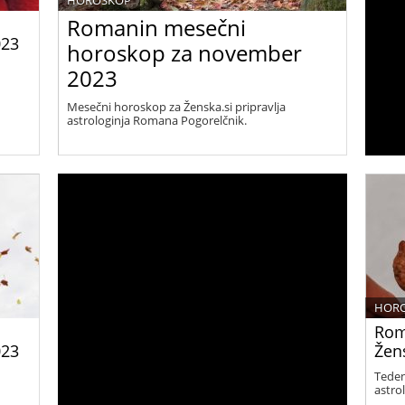
HOROSKOP
Romanin mesečni
023
horoskop za november
2023
Mesečni horoskop za Ženska.si pripravlja
astrologinja Romana Pogorelčnik.
HOR
Rom
023
Žens
Teden
astro