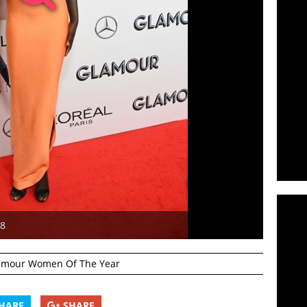
18
amour Women Of The Year
HARE
SHARE