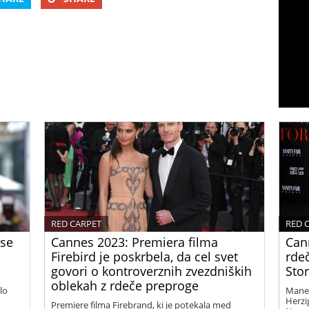
RED CARPET
RED 
 se
Cannes 2023: Premiera filma
Cann
Firebird je poskrbela, da cel svet
rde
govori o kontroverznih zvezdniških
Stor
oblekah z rdeče preproge
lo
Manek
Herzi
Premiere filma Firebrand, ki je potekala med