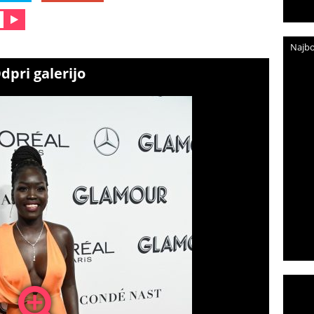
Najbo
dpri galerijo