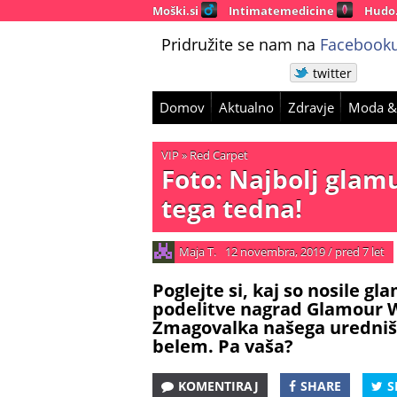
Moški.si
Intimatemedicine
Hudo
Pridružite se nam na
Facebooku
twitter
Domov
Aktualno
Zdravje
Moda &
VIP
»
Red Carpet
Foto: Najbolj glam
tega tedna!
Maja T.
12 novembra, 2019
/
pred 7 let
Poglejte si, kaj so nosile g
podelitve nagrad Glamour 
Zmagovalka našega uredništ
belem. Pa vaša?
KOMENTIRAJ
SHARE
S