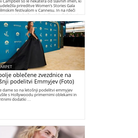
 Campbell so le nekatera od slavnih imen, ki
 udeležila prireditve Women’s Stories Gala
ilmskim festivalom v Cannesu. In na rdeči
gi se je trlo božanskih stajlingov. Oglejte si v
i.
CARPET
bolje oblečene zvezdnice na
šnji podelitvi Emmyjev (Foto)
e dame so na letošnji podelitvi emmyjev
šile s Hollywoodu primernimi oblekami in
ntnimi dodatki …