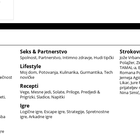
a
Seks & Partnerstvo
Strokov
Spolnost
Partnerstvo
Intimno zdravje
Hudi tipčki
Jože Vrban
Polajžer
Zi
Lifestyle
TAMAL-a
B
Moj dom
Potovanja
Kulinarika
Gurmantika
Tech
Romana Po
ečnost
novičke
Jerneja Agi
Likar
Jure
Recepti
prijateljev
Vege
Mesne jedi
Solate
Priloge
Predjedi &
Nina Simić
eti
Prigrizki
Sladice
Napitki
Igre
Logične igre
Escape igre
Strategije
Spretnostne
sba
igre
Arkadne igre
gre