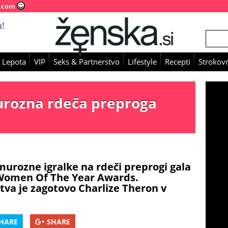
.com
!
 Lepota
VIP
Seks & Partnerstvo
Lifestyle
Recepti
Strokovn
urozna rdeča preproga
lamurozne igralke na rdeči preprogi gala
Women Of The Year Awards.
va je zagotovo Charlize Theron v
HARE
SHARE