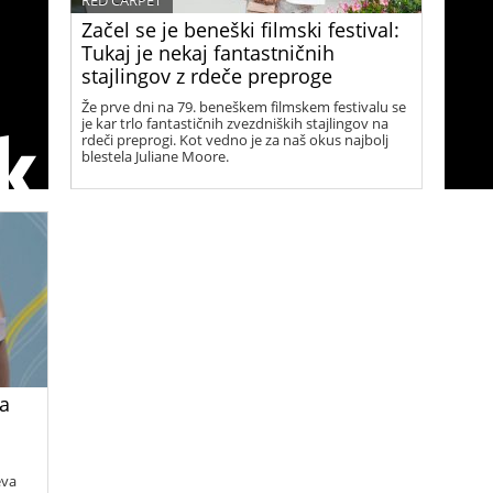
RED CARPET
Začel se je beneški filmski festival:
Tukaj je nekaj fantastničnih
stajlingov z rdeče preproge
Že prve dni na 79. beneškem filmskem festivalu se
je kar trlo fantastičnih zvezdniških stajlingov na
rdeči preprogi. Kot vedno je za naš okus najbolj
blestela Juliane Moore.
pa
eva