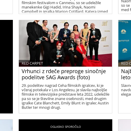
Naomi
filmskim festivalom v Cannesu, so se udeležile
so se
manekenke Gigi Hadid, Irina Shayk, Naomi
med f
Campbell in igralka Marion Cotillard. Katera izmed
prepro
dam je bila videti najbolj stajliš, pa lahko presodite
galerij
sami v galeriji spodaj.
RED CARPET
RED 
Vrhunci z rdeče preproge sinočnje
Naj
podelitve SAG Awards (foto)
leto
29. podelitev nagrad Ceha filmskih igralcev, ki je
Slavn
včeraj potekala v Los Angelesu, je slavila najboljše
navdu
filmske in televizijske predstave leta 2022, udeležile
elega
pa so se je številne znane osebnosti, med drugim
igralke Cate Blanchett, Emily Blunt in igralec Austin
Butler ter mnogi drugi.