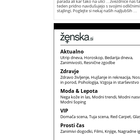
parada ali kar tako na ulici …zvezdnice nas t
teden pridno navdušujejo s svojimi odličnimi
stajlingi. Poglejte si nekaj naših najljubših …
Aktualno
Utrip dneva
Horoskop
Bedarija dneva
Zanimivosti
Resnične zgodbe
Zdravje
Zdravo življenje
Hujšanje in rekreacija
Nos
in porod
Psihologija
Vzgoja in starševstvo
Moda & Lepota
Nega kože in las
Modni trendi
Modni nasv
Modni šoping
VIP
Domača scena
Tuja scena
Red Carpet
Gla
Prosti čas
Zanimivi dogodki
Filmi
Knjige
Nagradne i