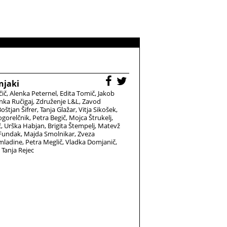
njaki
čič
Alenka Peternel
Edita Tomič
Jakob
nka Ručigaj
Združenje L&L
Zavod
oštjan Šifrer
Tanja Glažar
Vitja Sikošek
gorelčnik
Petra Begič
Mojca Štrukelj
ć
Urška Habjan
Brigita Štempelj
Matevž
 Fundak
Majda Smolnikar
Zveza
 mladine
Petra Meglič
Vladka Domjanič
Tanja Rejec