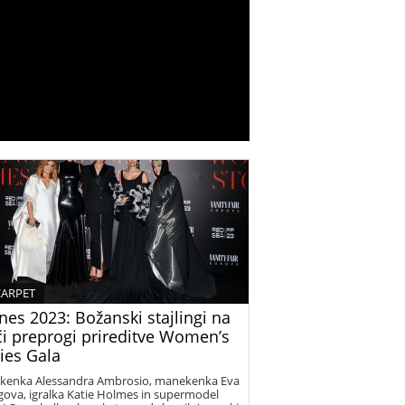
CARPET
es 2023: Božanski stajlingi na
či preprogi prireditve Women’s
ies Gala
enka Alessandra Ambrosio, manekenka Eva
gova, igralka Katie Holmes in supermodel