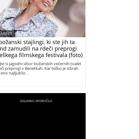
CARPET
božanski stajlingi, ki ste jih ta
end zamudili na rdeči preprogi
škega filmskega festivala (foto)
jte si jagodni izbor božanskih večernih toalet
eči preprogi v Benetkah. Kar težko je izbrati
eno najljubšo …