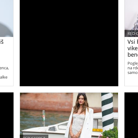
RED 
iš
Vsi 
vik
bene
Pogle
enca,
na rd
samo 
ralke