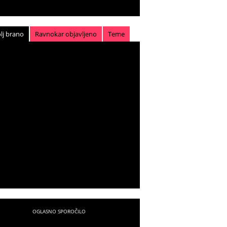
lj brano
Ravnokar objavljeno
Teme