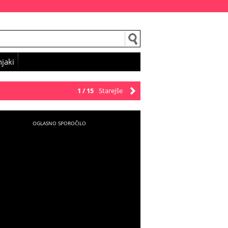
jaki
1 / 15
Starejše