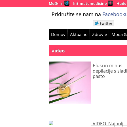
Moški.si
Intimatemedicine
Hudo
Pridružite se nam na
Facebooku
twitter
Domov
Aktualno
Zdravje
Moda &
video
Plusi in minusi
depilacije s sla
pasto
VIDEO: Najbolj