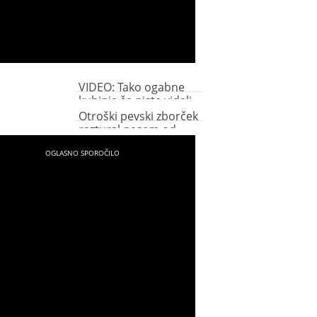
VIDEO: Tako ogabne
kuhinje še niste videli
Otroški pevski zborček
raztural pesem od
Adele