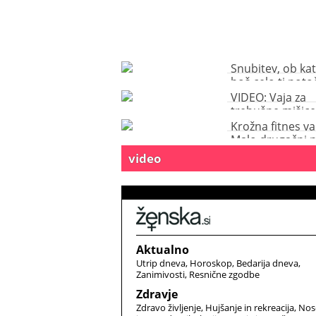
Snubitev, ob kat
boš celo ti potoč
kakšno solzico
VIDEO: Vaja za
trebušne mišice
drogu
Krožna fitnes v
Malo drugačni 
video
Aktualno
Utrip dneva
Horoskop
Bedarija dneva
Zanimivosti
Resnične zgodbe
Zdravje
Zdravo življenje
Hujšanje in rekreacija
Nos