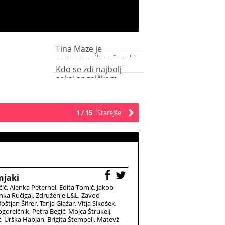
Tina Maze je
spregovorila o ženski
lepoti
Kdo se zdi najbolj
seksi angelčkom
Victoria’s Secret?
1 / 15
Starejše
njaki
čič
Alenka Peternel
Edita Tomič
Jakob
nka Ručigaj
Združenje L&L
Zavod
oštjan Šifrer
Tanja Glažar
Vitja Sikošek
gorelčnik
Petra Begič
Mojca Štrukelj
ć
Urška Habjan
Brigita Štempelj
Matevž