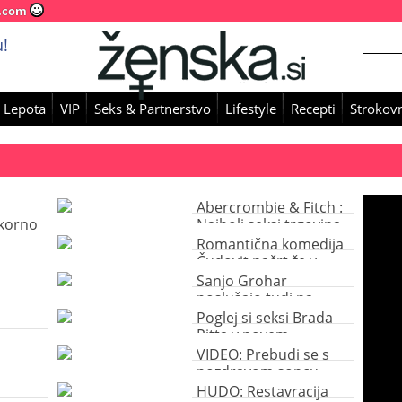
.com
!
 Lepota
VIP
Seks & Partnerstvo
Lifestyle
Recepti
Strokovn
Abercrombie & Fitch :
dkorno
Najbolj seksi trgovina
na svetu
Romantična komedija
Čudovit načrt že v
naših kinih
Sanjo Grohar
poslušajo tudi na
Kitajskem
Poglej si seksi Brada
Pitta v novem
Chanelovem oglasu
VIDEO: Prebudi se s
pozdravom soncu
HUDO: Restavracija