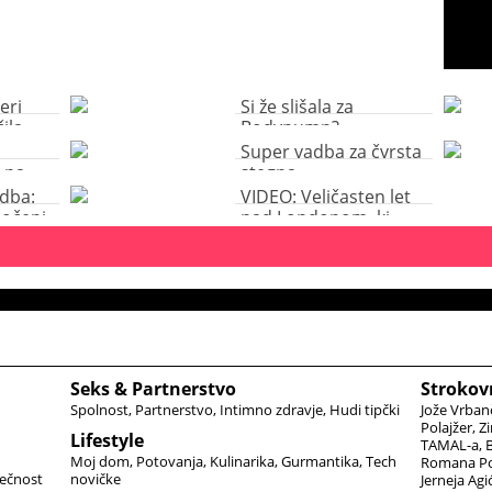
eri
Si že slišala za
ila
Bodypump?
Super vadba za čvrsta
 na
stegna
adba:
VIDEO: Veličasten let
počepi
nad Londonom, ki
jemlje dih
Seks & Partnerstvo
Strokov
Spolnost
Partnerstvo
Intimno zdravje
Hudi tipčki
Jože Vrban
Polajžer
Zi
Lifestyle
TAMAL-a
B
Moj dom
Potovanja
Kulinarika
Gurmantika
Tech
Romana Po
ečnost
novičke
Jerneja Agi