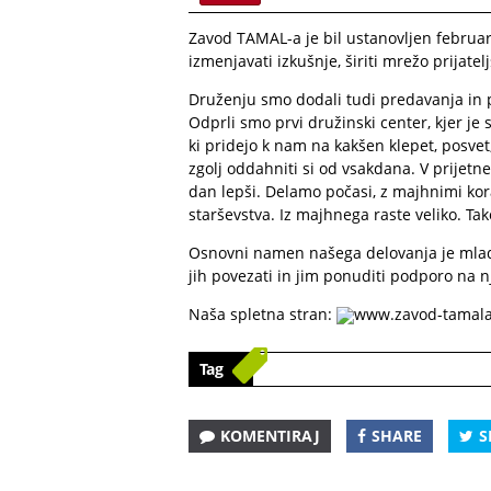
Zavod TAMAL-a je bil ustanovljen februar
izmenjavati izkušnje, širiti mrežo prijatel
Druženju smo dodali tudi predavanja in p
Odprli smo prvi družinski center, kjer je s
ki pridejo k nam na kakšen klepet, posvet,
zgolj oddahniti si od vsakdana. V prijetne
dan lepši. Delamo počasi, z majhnimi k
starševstva. Iz majhnega raste veliko. Ta
Osnovni namen našega delovanja je mladi
jih povezati in jim ponuditi podporo na nj
Naša spletna stran:
www.zavod-tamala
Tag
KOMENTIRAJ
SHARE
S