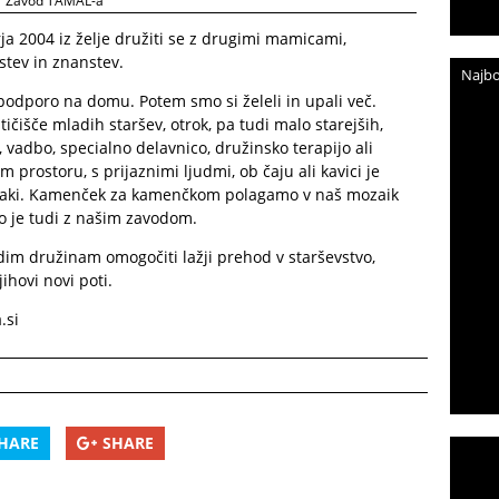
Zavod TAMAL-a
ja 2004 iz želje družiti se z drugimi mamicami,
jstev in znanstev.
Najbo
odporo na domu. Potem smo si želeli in upali več.
tičišče mladih staršev, otrok, pa tudi malo starejših,
 vadbo, specialno delavnico, družinsko terapijo ali
m prostoru, s prijaznimi ljudmi, ob čaju ali kavici je
oraki. Kamenček za kamenčkom polagamo v naš mozaik
ko je tudi z našim zavodom.
m družinam omogočiti lažji prehod v starševstvo,
ihovi novi poti.
.si
HARE
SHARE