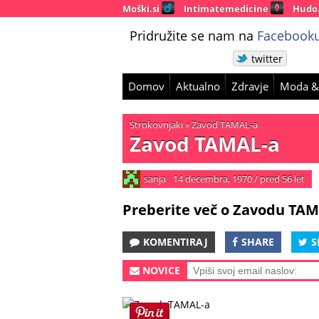
Moški.si
Intimatemedicine
Hudo
Pridružite se nam na
Facebooku
twitter
Domov
Aktualno
Zdravje
Moda &
Strokovnjaki
»
Zavod TAMAL-a
Zavod TAMAL-a
sanja
14 decembra, 1970
/
pred 56 let
Preberite več o Zavodu TA
KOMENTIRAJ
SHARE
S
NOVICE