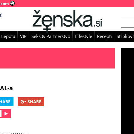
.com
!
 Lepota
VIP
Seks & Partnerstvo
Lifestyle
Recepti
Strokovn
MAL-a
HARE
SHARE