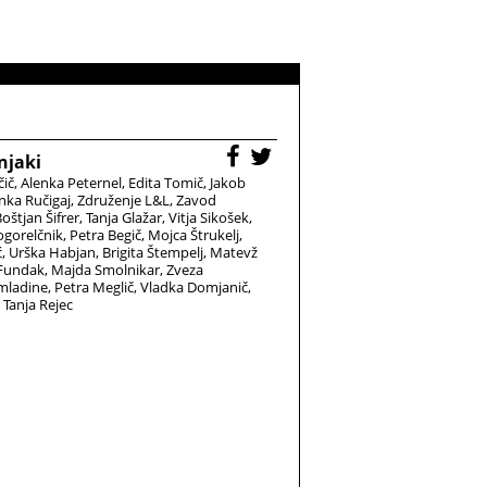
njaki
čič
Alenka Peternel
Edita Tomič
Jakob
nka Ručigaj
Združenje L&L
Zavod
oštjan Šifrer
Tanja Glažar
Vitja Sikošek
gorelčnik
Petra Begič
Mojca Štrukelj
ć
Urška Habjan
Brigita Štempelj
Matevž
 Fundak
Majda Smolnikar
Zveza
 mladine
Petra Meglič
Vladka Domjanič
Tanja Rejec