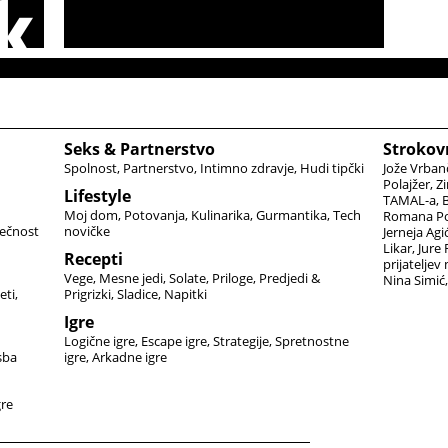
Seks & Partnerstvo
Strokov
Spolnost
Partnerstvo
Intimno zdravje
Hudi tipčki
Jože Vrban
Polajžer
Zi
Lifestyle
TAMAL-a
B
Moj dom
Potovanja
Kulinarika
Gurmantika
Tech
Romana Po
ečnost
novičke
Jerneja Agi
Likar
Jure
Recepti
prijateljev
Vege
Mesne jedi
Solate
Priloge
Predjedi &
Nina Simić
eti
Prigrizki
Sladice
Napitki
Igre
Logične igre
Escape igre
Strategije
Spretnostne
sba
igre
Arkadne igre
gre