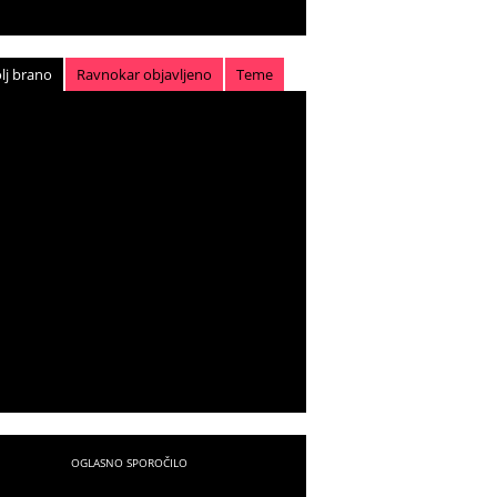
lj brano
Ravnokar objavljeno
Teme