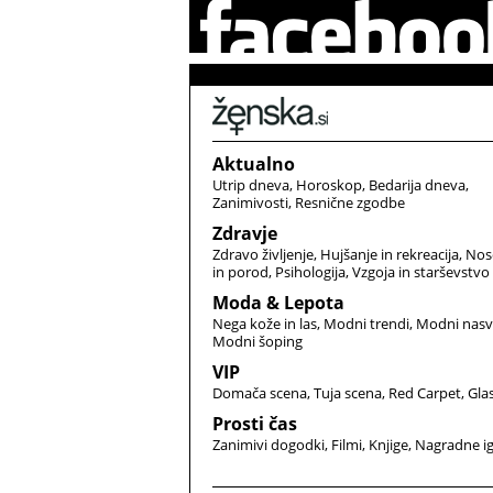
Aktualno
Utrip dneva
Horoskop
Bedarija dneva
Zanimivosti
Resnične zgodbe
Zdravje
Zdravo življenje
Hujšanje in rekreacija
Nos
in porod
Psihologija
Vzgoja in starševstvo
Moda & Lepota
Nega kože in las
Modni trendi
Modni nasv
Modni šoping
VIP
Domača scena
Tuja scena
Red Carpet
Gla
Prosti čas
Zanimivi dogodki
Filmi
Knjige
Nagradne i