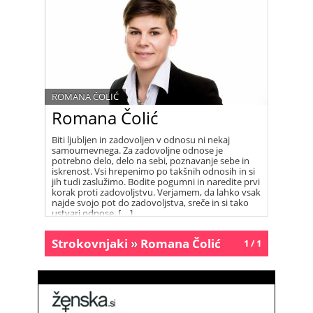
ROMANA ČOLIĆ
Romana Čolić
Biti ljubljen in zadovoljen v odnosu ni nekaj
samoumevnega. Za zadovoljne odnose je
potrebno delo, delo na sebi, poznavanje sebe in
iskrenost. Vsi hrepenimo po takšnih odnosih in si
jih tudi zaslužimo. Bodite pogumni in naredite prvi
korak proti zadovoljstvu. Verjamem, da lahko vsak
najde svojo pot do zadovoljstva, sreče in si tako
ustvari odnose, […]
Strokovnjaki
»
Romana Čolić
1 / 1