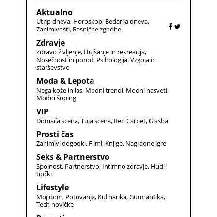
Aktualno
Utrip dneva
Horoskop
Bedarija dneva
Zanimivosti
Resnične zgodbe
Zdravje
Zdravo življenje
Hujšanje in rekreacija
Nosečnost in porod
Psihologija
Vzgoja in
starševstvo
Moda & Lepota
Nega kože in las
Modni trendi
Modni nasveti
Modni šoping
VIP
Domača scena
Tuja scena
Red Carpet
Glasba
Prosti čas
Zanimivi dogodki
Filmi
Knjige
Nagradne igre
Seks & Partnerstvo
Spolnost
Partnerstvo
Intimno zdravje
Hudi
tipčki
Lifestyle
Moj dom
Potovanja
Kulinarika
Gurmantika
Tech novičke