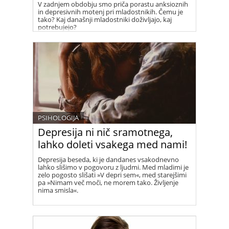
V zadnjem obdobju smo priča porastu anksioznih
in depresivnih motenj pri mladostnikih. Čemu je
tako? Kaj današnji mladostniki doživljajo, kaj
potrebujejo?
PSIHOLOGIJA
Depresija ni nič sramotnega,
lahko doleti vsakega med nami!
Depresija beseda, ki je dandanes vsakodnevno
lahko slišimo v pogovoru z ljudmi. Med mladimi je
zelo pogosto slišati »V depri sem«, med starejšimi
pa »Nimam več moči, ne morem tako. Življenje
nima smisla«.