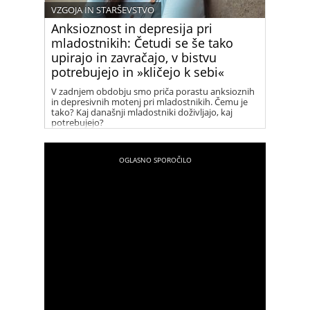
VZGOJA IN STARŠEVSTVO
Anksioznost in depresija pri
mladostnikih: Četudi se še tako
upirajo in zavračajo, v bistvu
potrebujejo in »kličejo k sebi«
V zadnjem obdobju smo priča porastu anksioznih
in depresivnih motenj pri mladostnikih. Čemu je
tako? Kaj današnji mladostniki doživljajo, kaj
potrebujejo?