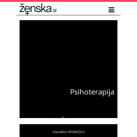
Psihoterapija
Romana Čolić
Bodite pogumni in naredite prvi korak