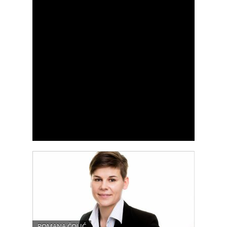
proti zadovoljstvu. Verjamem, da lahko
vsak najde svojo pot do zadovoljstva, sreče
in si tako ustvari odnose, ki ga izpolnjujejo.
links:
http://www.psihoterapijapot.si/
e-mail:
info@psihoterapijapot.si
tel: 070 774 593
ROMANA ČOLIĆ