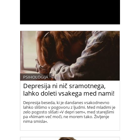
PSIHOLOGIJA
Depresija ni nič sramotnega,
lahko doleti vsakega med nami!
Depresija beseda, ki je dandanes vsakodnevno
lahko slišimo v pogovoru z ljudmi. Med mladimi je
zelo pogosto slišati »V depri sem«, med starejšimi
pa »Nimam več moči, ne morem tako. Življenje
nima smisla«.