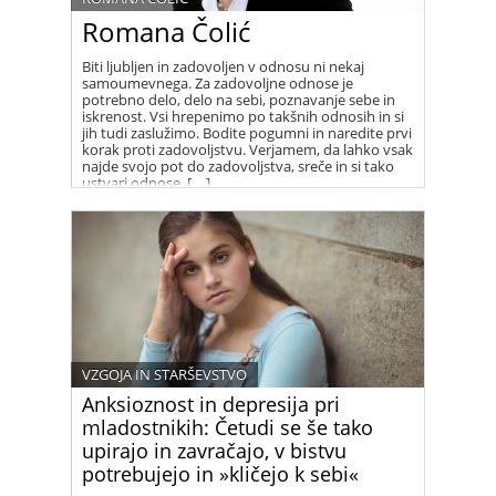
Romana Čolić
Biti ljubljen in zadovoljen v odnosu ni nekaj
samoumevnega. Za zadovoljne odnose je
potrebno delo, delo na sebi, poznavanje sebe in
iskrenost. Vsi hrepenimo po takšnih odnosih in si
jih tudi zaslužimo. Bodite pogumni in naredite prvi
korak proti zadovoljstvu. Verjamem, da lahko vsak
najde svojo pot do zadovoljstva, sreče in si tako
ustvari odnose, […]
VZGOJA IN STARŠEVSTVO
Anksioznost in depresija pri
mladostnikih: Četudi se še tako
upirajo in zavračajo, v bistvu
potrebujejo in »kličejo k sebi«