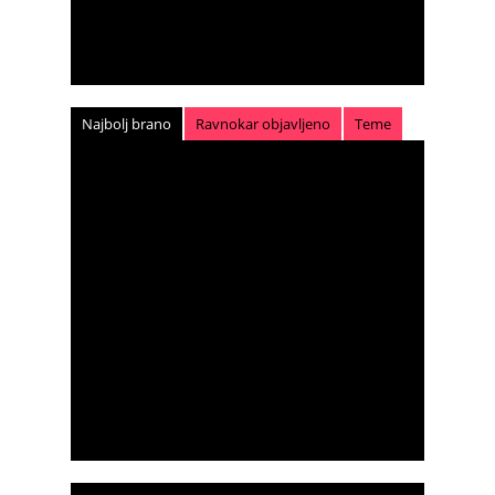
Najbolj brano
Ravnokar objavljeno
Teme