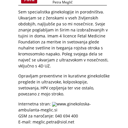
Petra Meglič
Sem specialistka ginekologije in porodništva.
Ukvarjam se z ženskami v vseh življenskih
obdobjih, najljubše pa so mi nosečnice. Svoje
znanje poglabljam in širim na izobraževanjih v
tujini in doma. Imam 4 licence Fetal Medicine
Foundation za meritve in svetovanja glede
nuhalne svetline in tveganja rojstva otroka s
kromosomsko napako. Poleg svojega dela se
največ se ukvarjam z ultrazvokom v nosečnosti,
vključno s 4D UZ.
Opravljam preventivne in kurativne ginekološke
preglede in ultrazvoke, kolposkopije,
svetovanja, HPV cepljenja ter vse ostalo,
povezano z mojo stroko.
Internetna stran:
www.ginekoloska-
ambulanta-meglic.si
GSM za naročanje: 040 694 400
E-mail: meglic.petra@siol.net