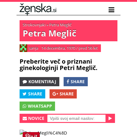
Strokovnjaki
»
Petra Meglič
Petra Meglič
sanja
14 decembra, 1970
/
pred 56 let
Preberite več o priznani
ginekologinji Petri Meglič.
KOMENTIRAJ
SHARE
SHARE
SHARE
WHATSAPP
NOVICE