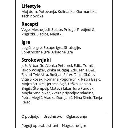
Lifestyle
Moj dom
Potovanja
Kulinarika
Gurmantika
Tech novičke
Recepti
Vege
Mesne jedi
Solate
Priloge
Predjedi &
Prigrizki
Sladice
Napitki
Igre
Logične igre
Escape igre
Strategije
Spretnostne igre
Arkadne igre
Strokovnjaki
Jože Vrbančič
Alenka Peternel
Edita Tomič
Jakob Polajžer
Zinka Ručigaj
Združenje L&L
Zavod TAMAL-a
Boštjan Šifrer
Tanja Glažar
Vitja Sikošek
Romana Pogorelčnik
Petra Begič
Mojca Štrukelj
Jerneja Agić
Urška Habjan
Brigita Štempelj
Matevž Likar
Jure Fundak
Majda Smolnikar
Zveza prijateljev mladine
Petra Meglič
Vladka Domjanič
Nina Simić
Tanja
Rejec
O podjetju
Uredništvo
Oglaševanje
Pogoji uporabe strani
Nagradne igre