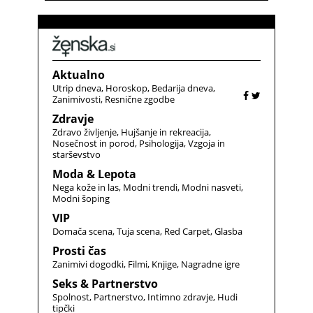
Aktualno
Utrip dneva
Horoskop
Bedarija dneva
Zanimivosti
Resnične zgodbe
Zdravje
Zdravo življenje
Hujšanje in rekreacija
Nosečnost in porod
Psihologija
Vzgoja in
starševstvo
Moda & Lepota
Nega kože in las
Modni trendi
Modni nasveti
Modni šoping
VIP
Domača scena
Tuja scena
Red Carpet
Glasba
Prosti čas
Zanimivi dogodki
Filmi
Knjige
Nagradne igre
Seks & Partnerstvo
Spolnost
Partnerstvo
Intimno zdravje
Hudi
tipčki