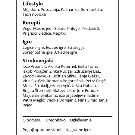
Lifestyle
Moj dom
Potovanja
Kulinarika
Gurmantika
Tech novičke
Recepti
Vege
Mesne jedi
Solate
Priloge
Predjedi &
Prigrizki
Sladice
Napitki
Igre
Logične igre
Escape igre
Strategije
Spretnostne igre
Arkadne igre
Strokovnjaki
Jože Vrbančič
Alenka Peternel
Edita Tomič
Jakob Polajžer
Zinka Ručigaj
Združenje L&L
Zavod TAMAL-a
Boštjan Šifrer
Tanja Glažar
Vitja Sikošek
Romana Pogorelčnik
Petra Begič
Mojca Štrukelj
Jerneja Agić
Urška Habjan
Brigita Štempelj
Matevž Likar
Jure Fundak
Majda Smolnikar
Zveza prijateljev mladine
Petra Meglič
Vladka Domjanič
Nina Simić
Tanja
Rejec
O podjetju
Uredništvo
Oglaševanje
Pogoji uporabe strani
Nagradne igre