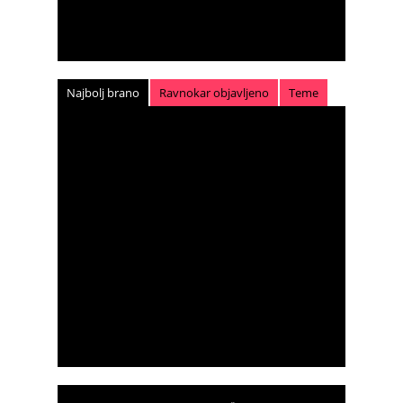
Najbolj brano
Ravnokar objavljeno
Teme