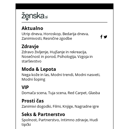
Aktualno
Utrip dneva
Horoskop
Bedarija dneva
Zanimivosti
Resnične zgodbe
Zdravje
Zdravo življenje
Hujšanje in rekreacija
Nosečnost in porod
Psihologija
Vzgoja in
starševstvo
Moda & Lepota
Nega kože in las
Modni trendi
Modni nasveti
Modni šoping
VIP
Domača scena
Tuja scena
Red Carpet
Glasba
Prosti čas
Zanimivi dogodki
Filmi
Knjige
Nagradne igre
Seks & Partnerstvo
Spolnost
Partnerstvo
Intimno zdravje
Hudi
tipčki