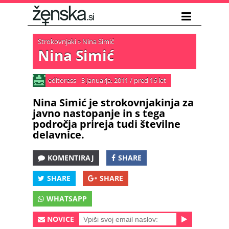
Strokovnjaki
»
Nina Simić
Nina Simić
editoress
3 januarja, 2011
/
pred 16 let
Nina Simić je strokovnjakinja za
javno nastopanje in s tega
področja prireja tudi številne
delavnice.
KOMENTIRAJ
SHARE
SHARE
SHARE
WHATSAPP
NOVICE