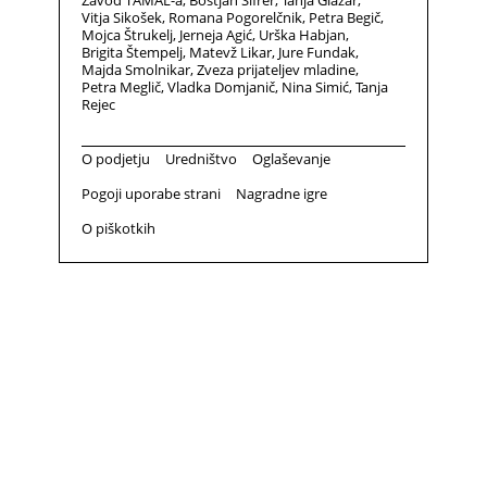
Zavod TAMAL-a
Boštjan Šifrer
Tanja Glažar
Vitja Sikošek
Romana Pogorelčnik
Petra Begič
Mojca Štrukelj
Jerneja Agić
Urška Habjan
Brigita Štempelj
Matevž Likar
Jure Fundak
Majda Smolnikar
Zveza prijateljev mladine
Petra Meglič
Vladka Domjanič
Nina Simić
Tanja
Rejec
O podjetju
Uredništvo
Oglaševanje
Pogoji uporabe strani
Nagradne igre
O piškotkih