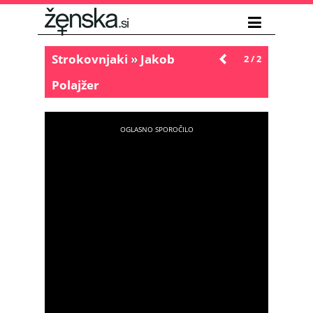
Strokovnjaki
»
Jakob
Novejše
2 / 2
Polajžer