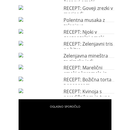
česnovi omaki
RECEPT: Goveji zrezki v
marinadi
Polentna musaka z
zelenjavo
RECEPT: Njoki v
gorgonzolni omaki
RECEPT: Zelenjavni tris
na hitro
Zelenjavna mineštra
za zimske jedi
RECEPT: Marelični
cmoki s karamelo in
drobtinami
RECEPT: Božična torta
z ananasom
RECEPT: Kvinoja s
paradižnikom in tuno