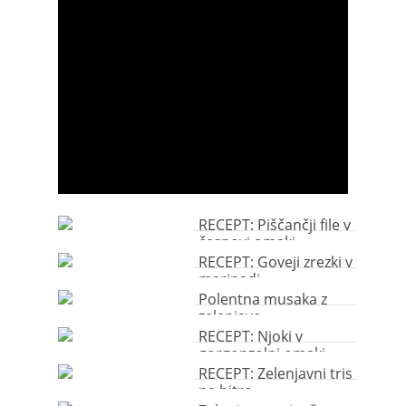
RECEPT: Piščančji file v
česnovi omaki
RECEPT: Goveji zrezki v
marinadi
Polentna musaka z
zelenjavo
RECEPT: Njoki v
gorgonzolni omaki
RECEPT: Zelenjavni tris
na hitro