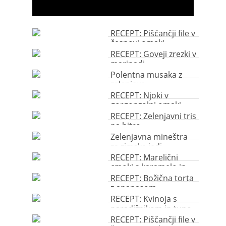
RECEPT: Piščančji file v
česnovi omaki
RECEPT: Goveji zrezki v
marinadi
Polentna musaka z
zelenjavo
RECEPT: Njoki v
gorgonzolni omaki
RECEPT: Zelenjavni tris
na hitro
Zelenjavna mineštra
za zimske jedi
RECEPT: Marelični
cmoki s karamelo in
drobtinami
RECEPT: Božična torta
z ananasom
RECEPT: Kvinoja s
paradižnikom in tuno
RECEPT: Piščančji file v