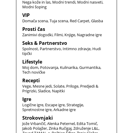
Nega kože in las
Modni trendi
Modni nasveti
Modni šoping
VIP
Domača scena
Tuja scena
Red Carpet
Glasba
Prosti čas
Zanimivi dogodki
Filmi
Knjige
Nagradne igre
Seks & Partnerstvo
Spolnost
Partnerstvo
Intimno zdravje
Hudi
tipčki
Lifestyle
Moj dom
Potovanja
Kulinarika
Gurmantika
Tech novičke
Recepti
Vege
Mesne jedi
Solate
Priloge
Predjedi &
Prigrizki
Sladice
Napitki
Igre
Logične igre
Escape igre
Strategije
Spretnostne igre
Arkadne igre
Strokovnjaki
Jože Vrbančič
Alenka Peternel
Edita Tomič
Jakob Polajžer
Zinka Ručigaj
Združenje L&L