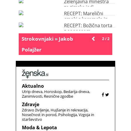
Zelenjavna mineštra
za zimske jedi
RECEPT: Marelični
cmoki s karamelo in
drobtinami
RECEPT: Božična torta
z ananasom
Strokovnjaki
»
Jakob
Novejše
2 / 2
Polajžer
Aktualno
Utrip dneva
Horoskop
Bedarija dneva
Zanimivosti
Resnične zgodbe
Zdravje
Zdravo življenje
Hujšanje in rekreacija
Nosečnost in porod
Psihologija
Vzgoja in
starševstvo
Moda & Lepota