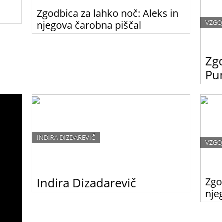
Zgodbica za lahko noč: Aleks in
VZGO
njegova čarobna piščal
t,
»Sem Aleks. Star sem 8 let, a si zelo želim, da bi bil
i tudi
velik, saj bi potem lahko hodil v službo. Moji starši
vedno govorijo, da bom pilot, ko bom velik,
Zg
ampak mene to ne zanima. Zanima me glasba in
njen čarobni svet, saj zelo rad pojem in igram na
Pun
inštrumente.«
Preds
lahko 
Indira
INDIRA DIZDAREVIČ
VZGO
Indira Dizadarevič
Zgo
nje
Sem Indira, rojena leta 1984 v Ljubljani. Sem
komunikativna, družabna in odprta osebnost,
»Sem A
predvsem pa imam pred seboj cilj, ki ga počasi tudi
velik,
uresničujem in s pozitivno energijo dosežem