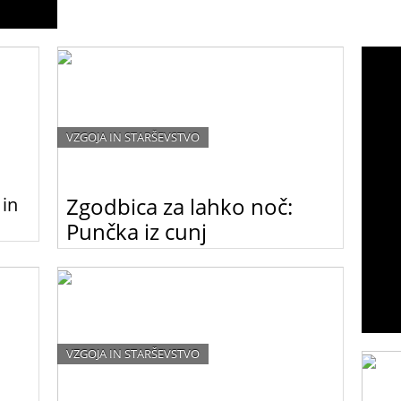
VZGOJA IN STARŠEVSTVO
Zgodbica za lahko noč:
 in
Punčka iz cunj
i bil
Predstavljamo vam prvo iz niza kratkih zgodbic za
starši
lahko noč, ki jih piše nadarjena mlada pisateljica
Indira Dizdarevič.
 in
m na
VZGOJA IN STARŠEVSTVO