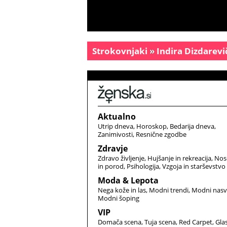
Strokovnjaki
»
Indira Dizdarevi
Aktualno
Utrip dneva
Horoskop
Bedarija dneva
Zanimivosti
Resnične zgodbe
Zdravje
Zdravo življenje
Hujšanje in rekreacija
Nos
in porod
Psihologija
Vzgoja in starševstvo
Moda & Lepota
Nega kože in las
Modni trendi
Modni nasv
Modni šoping
VIP
Domača scena
Tuja scena
Red Carpet
Gla