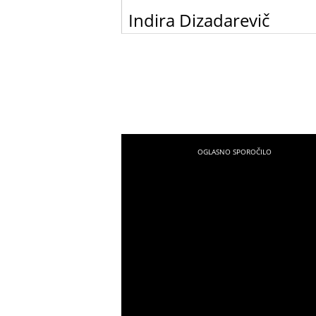
Indira Dizadarevič
Sem Indira, rojena leta 1984 v Ljubljani. Sem
komunikativna, družabna in odprta osebnos
predvsem pa imam pred seboj cilj, ki ga počas
uresničujem in s pozitivno energijo dosežem
marsikaj.