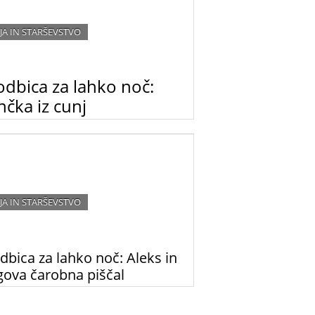
JA IN STARŠEVSTVO
odbica za lahko noč:
čka iz cunj
tavljamo vam prvo iz niza kratkih zgodbic za
noč, ki jih piše nadarjena mlada pisateljica
 Dizdarevič.
JA IN STARŠEVSTVO
dbica za lahko noč: Aleks in
gova čarobna piščal
leks. Star sem 8 let, a si zelo želim, da bi bil
 saj bi potem lahko hodil v službo. Moji starši