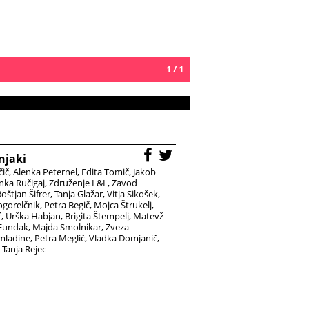
 govorijo, da bom pilot, ko bom velik,
 mene to ne zanima. Zanima me glasba in
čarobni svet, saj zelo rad pojem in igram na
umente.«
1 / 1
njaki
čič
Alenka Peternel
Edita Tomič
Jakob
nka Ručigaj
Združenje L&L
Zavod
oštjan Šifrer
Tanja Glažar
Vitja Sikošek
gorelčnik
Petra Begič
Mojca Štrukelj
ć
Urška Habjan
Brigita Štempelj
Matevž
 Fundak
Majda Smolnikar
Zveza
 mladine
Petra Meglič
Vladka Domjanič
Tanja Rejec