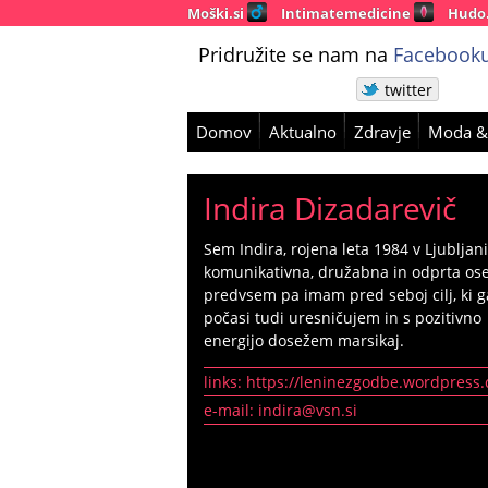
Moški.si
Intimatemedicine
Hudo
Pridružite se nam na
Facebooku
twitter
Domov
Aktualno
Zdravje
Moda &
Indira Dizadarevič
Sem Indira, rojena leta 1984 v Ljubljan
komunikativna, družabna in odprta os
predvsem pa imam pred seboj cilj, ki g
počasi tudi uresničujem in s pozitivno
energijo dosežem marsikaj.
links:
https://leninezgodbe.wordpress
e-mail:
indira@vsn.si