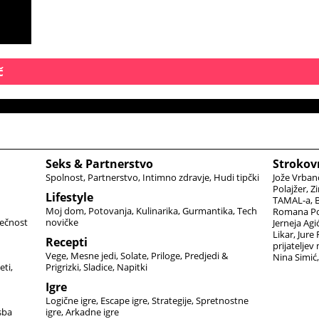
vedno
marsikaj.
ampak
njen 
inštr
č
Seks & Partnerstvo
Strokov
Spolnost
Partnerstvo
Intimno zdravje
Hudi tipčki
Jože Vrban
Polajžer
Zi
Lifestyle
TAMAL-a
B
Moj dom
Potovanja
Kulinarika
Gurmantika
Tech
Romana Po
ečnost
novičke
Jerneja Agi
Likar
Jure
Recepti
prijateljev
Vege
Mesne jedi
Solate
Priloge
Predjedi &
Nina Simić
eti
Prigrizki
Sladice
Napitki
Igre
Logične igre
Escape igre
Strategije
Spretnostne
sba
igre
Arkadne igre