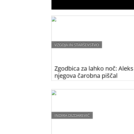
VZGOJA IN STARŠEVSTVO
Zgodbica za lahko noč: Aleks
njegova čarobna piščal
»Sem Aleks. Star sem 8 let, a si zelo želim, da b
velik, saj bi potem lahko hodil v službo. Moji 
vedno govorijo, da bom pilot, ko bom velik,
ampak mene to ne zanima. Zanima me glasba
njen čarobni svet, saj zelo rad pojem in igra
inštrumente.«
INDIRA DIZDAREVIČ