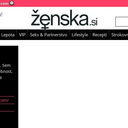
.com
!
 Lepota
VIP
Seks & Partnerstvo
Lifestyle
Recepti
Strokovn
i. Sem
ebnost,
a
.com/