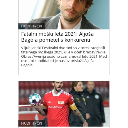
HUDI TIPČKI
Fatalni moški leta 2021: Aljoša
Bagola pometel s konkurenti
V ljubljanski Festivalni dvorani so v torek razglasili
fatalnega moškega 2021, ki je v očeh bralcev revije
Obrazi/Avenija usodno zaznamoval leto 2021. Med
osmimi kandidati si je naslov prislužil Aljoša
Bagola.
HUDI TIPČKI