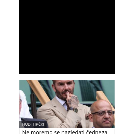
HUDI TIPČKI
Ne moremo se nagledati čednega