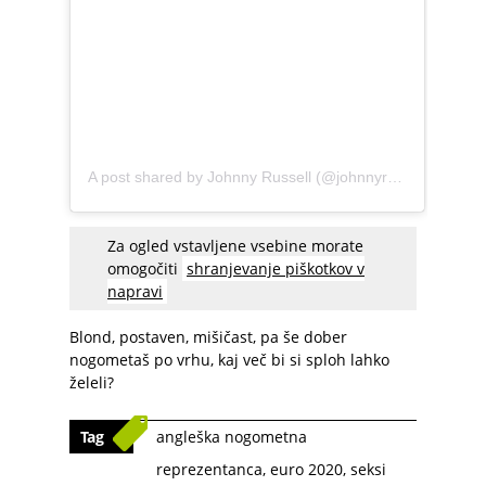
A post shared by Johnny Russell (@johnnyrussell7)
Za ogled vstavljene vsebine morate
omogočiti
shranjevanje piškotkov v
napravi
Blond, postaven, mišičast, pa še dober
nogometaš po vrhu, kaj več bi si sploh lahko
želeli?
Tag
angleška nogometna
reprezentanca
,
euro 2020
,
seksi