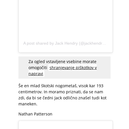
A post shared by Jack Hendry (@jackhendry22)
Za ogled vstavljene vsebine morate
omogočiti
shranjevanje piškotkov v
napravi
Še en mlad škotski nogometaš, visok kar 193
centimetrov. In moramo priznati, da se nam
zdi, da bi se čedni Jack odlično znašel tudi kot
maneken.
Nathan Patterson