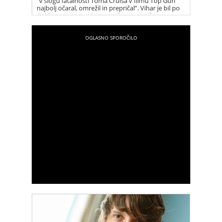
“v slogu fatalnosti Toma Cruisa v filmu Top Gun
najbolj očaral, omrežil in prepričal”. Vihar je bil po
dobljenem nazivu “presenečen in ponižno
hvaležen”, so njegove besede povzeli v media24.si.