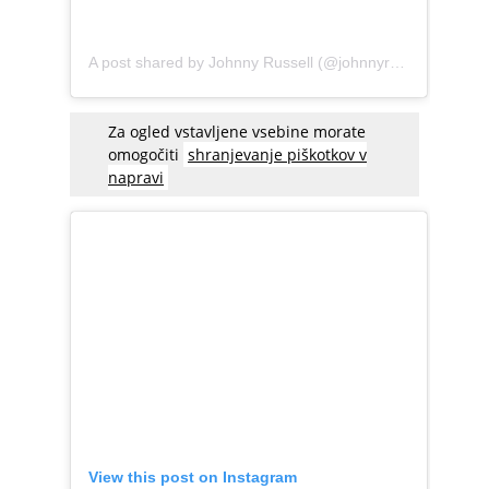
A post shared by Johnny Russell (@johnnyrussell7)
Za ogled vstavljene vsebine morate
omogočiti
shranjevanje piškotkov v
napravi
View this post on Instagram