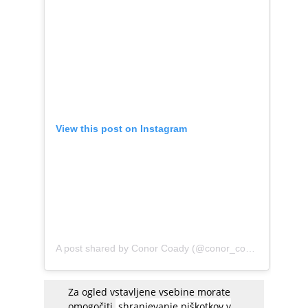
View this post on Instagram
A post shared by Conor Coady (@conor_coady_fan)
Za ogled vstavljene vsebine morate
omogočiti
shranjevanje piškotkov v