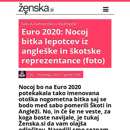
Seks & Partnerstvo
»
Hudi tipčki
Euro 2020: Nocoj
bitka lepotcev iz
angleške in škotske
reprezentance (foto)
Š.N.
18 junija, 2021
/
pred 5 let
Nocoj bo na Euro 2020
potekakala tako imenovana
otoška nogometna bitka saj se
bodo med sabo pomerili Škoti in
Angleži. No, in če še ne veste, za
koga boste navijale, je tukaj
Ženska.si da vam olajša
odločitev. Naredili smo seznam