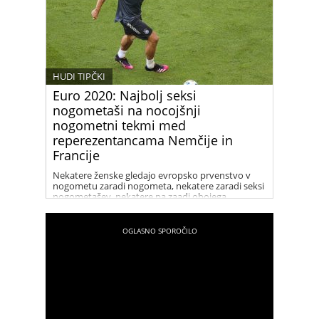
HUDI TIPČKI
Euro 2020: Najbolj seksi
nogometaši na nocojšnji
nogometni tekmi med
reperezentancama Nemčije in
Francije
Nekatere ženske gledajo evropsko prvenstvo v
nogometu zaradi nogometa, nekatere zaradi seksi
nogometašev, nekatere pa zaadi obojega.
Ženska.si je za vas poiskala najbolj seksi
nogometaše na euro 2021, ki so bodo nocoj
pomerili za reprezentanci Nemčije in Francije.