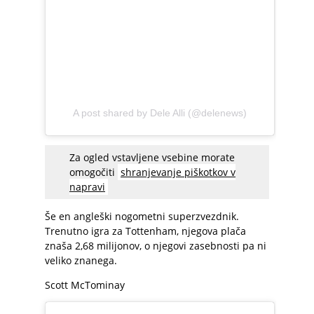
A post shared by Dele Alli (@delenews)
Za ogled vstavljene vsebine morate
omogočiti
shranjevanje piškotkov v
napravi
Še en angleški nogometni superzvezdnik.
Trenutno igra za Tottenham, njegova plača
znaša 2,68 milijonov, o njegovi zasebnosti pa ni
veliko znanega.
Scott McTominay