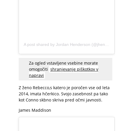
A post shared by Jordan Henderson (@jhenderson)
Za ogled vstavljene vsebine morate
omogočiti
shranjevanje piškotkov v
napravi
Z ženo Rebecco,s katero je poročen vse od leta
2014, imata hčerkico. Svojo zasebnost pa tako
kot Conno skbno skriva pred očmi javnosti.
James Maddison