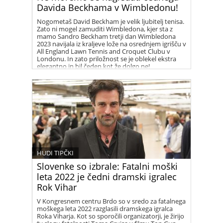
Davida Beckhama v Wimbledonu!
Nogometaš David Beckham je velik ljubitelj tenisa.
Zato ni mogel zamuditi Wimbledona, kjer sta z
mamo Sandro Beckham tretji dan Wimbledona
2023 navijala iz kraljeve lože na osrednjem igrišču v
All England Lawn Tennis and Croquet Clubu v
Londonu. In zato priložnost se je oblekel ekstra
elegantno in bil čeden kot že dolgo ne!
HUDI TIPČKI
Slovenke so izbrale: Fatalni moški
leta 2022 je čedni dramski igralec
Rok Vihar
V Kongresnem centru Brdo so v sredo za fatalnega
moškega leta 2022 razglasili dramskega igralca
Roka Viharja. Kot so sporočili organizatorji, je žirijo