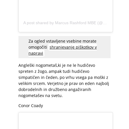
A post shared by Marcus Rashford MBE (@marcusrashford)
Za ogled vstavljene vsebine morate
omogočiti
shranjevanje piškotkov v
napravi
Angleški nogometaš,ki je ne le hudičevo
spreten z žogo, ampak tudi hudičevo
simpatičen in čeden, po vrhu vsega pa moški z
velikim srcem. Verjetno je prav on eden najbolj
dobrodelnih in družbeno angažiranih
nogometašev na svetu.
Conor Coady