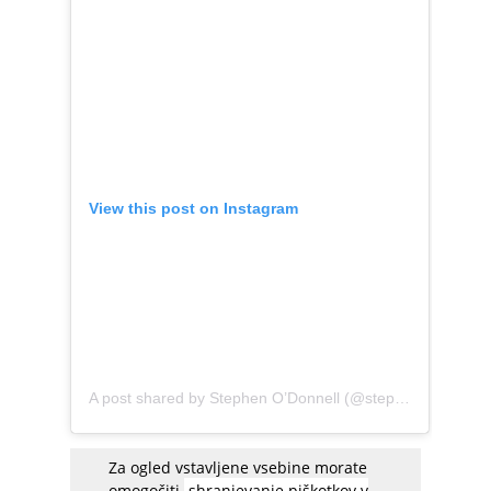
View this post on Instagram
A post shared by Stephen O’Donnell (@stephengodonnell)
Za ogled vstavljene vsebine morate
omogočiti
shranjevanje piškotkov v