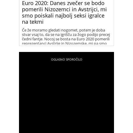
Euro 2020: Danes zvečer se bodo
pomerili Nizozemci in Avstrijci, mi
smo poiskali najbolj seksi igralce
na tekmi
Če že moramo gledati nogomet, potem je doba
stvar vsaj to, da se na igrišču za žogo podijo precej
čedni fantje. Nocoj se bosta na Euro 2020 pomerili
reprezentanci Avstrije in Nizozemske, mi pa smo
poiskali najbolj seksi člane obeh moštev.