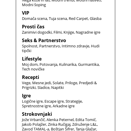
Nega kože in las
Modni trendi
Modni nasveti
Modni šoping
VIP
Domača scena
Tuja scena
Red Carpet
Glasba
Prosti čas
Zanimivi dogodki
Filmi
Knjige
Nagradne igre
Seks & Partnerstvo
Spolnost
Partnerstvo
Intimno zdravje
Hudi
tipčki
Lifestyle
Moj dom
Potovanja
Kulinarika
Gurmantika
Tech novičke
Recepti
Vege
Mesne jedi
Solate
Priloge
Predjedi &
Prigrizki
Sladice
Napitki
Igre
Logične igre
Escape igre
Strategije
Spretnostne igre
Arkadne igre
Strokovnjaki
Jože Vrbančič
Alenka Peternel
Edita Tomič
Jakob Polajžer
Zinka Ručigaj
Združenje L&L
Zavod TAMAL-a
Boštjan Šifrer
Tanja Glažar