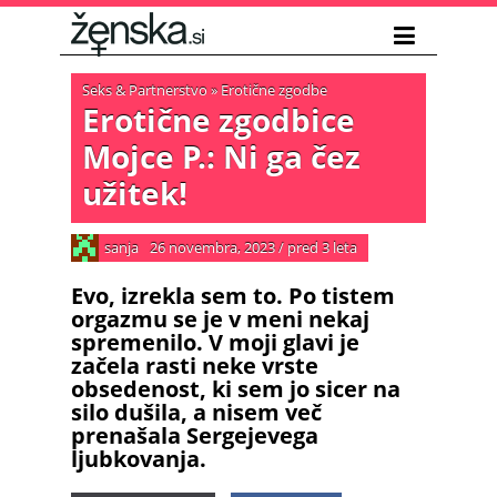
Seks & Partnerstvo
»
Erotične zgodbe
Erotične zgodbice
Mojce P.: Ni ga čez
užitek!
sanja
26 novembra, 2023
/
pred 3 leta
Evo, izrekla sem to. Po tistem
orgazmu se je v meni nekaj
spremenilo. V moji glavi je
začela rasti neke vrste
obsedenost, ki sem jo sicer na
silo dušila, a nisem več
prenašala Sergejevega
ljubkovanja.