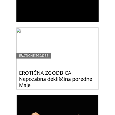
EROTIČNE ZGODBE
EROTIČNA ZGODBICA:
Nepozabna dekliščina poredne
Maje
Maja se je pripravljala na enega najpomembnejših
dogodkov v svojem življenju: na svoj poročni dan.
Še pred tem je doživela prijetno presenečenje…