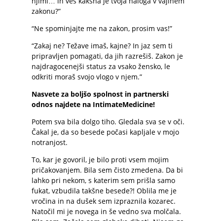
njimi… in veš kakšna je tvoja naloga v vajinem
zakonu?”
“Ne spominjajte me na zakon, prosim vas!”
“Zakaj ne? Težave imaš, kajne? In jaz sem ti
pripravljen pomagati, da jih razrešiš. Zakon je
najdragocenejši status za vsako žensko, le
odkriti moraš svojo vlogo v njem.”
Nasvete za boljšo spolnost in partnerski
odnos najdete na IntimateMedicine!
Potem sva bila dolgo tiho. Gledala sva se v oči.
Čakal je, da so besede počasi kapljale v mojo
notranjost.
To, kar je govoril, je bilo proti vsem mojim
pričakovanjem. Bila sem čisto zmedena. Da bi
lahko pri nekom, s katerim sem prišla samo
fukat, vzbudila takšne besede?! Oblila me je
vročina in na dušek sem izpraznila kozarec.
Natočil mi je novega in še vedno sva molčala.