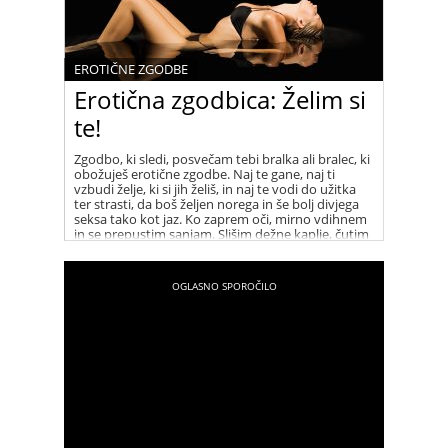
EROTIČNE ZGODBE
Erotična zgodbica: Želim si
te!
Zgodbo, ki sledi, posvečam tebi bralka ali bralec, ki
obožuješ erotične zgodbe. Naj te gane, naj ti
vzbudi želje, ki si jih želiš, in naj te vodi do užitka
ter strasti, da boš željen norega in še bolj divjega
seksa tako kot jaz. Ko zaprem oči, mirno vdihnem
in se prepustim sanjam. Slišim dežne kaplje, čutim
rahel veter na obrazu in moji lasje rahlo plapolajo
in božajo moj obraz. Takrat si zaželim, da bi ta
trenutek trajal večno.