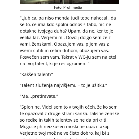
Foto: Profimedia
“Ljubica, pa niso menda tudi tebe nahecali, da
se to, če ima kdo spolni odnos s tabo, nič ne
dotakne tvojega duha? Upam, da ne, ker to je
velika laž. Verjemi mi. Dovolj dolgo sem že z
vami, ženskami. Opazujem vas, pijem vas z
vsemi čutili in celim duhom, obožujem vas.
Posvečen sem vam. Takrat v WC-ju sem naletel
na tvoj talent, ki je res ogromen. ”
“Kakšen talent?”
“Talent služenja najvišjemu – to je užitku.”
“Ma…pretiravate.”
“Sploh ne. Videl sem to v tvojih očeh, že ko sem
te opazoval z druge strani šanka. Takšne ženske
so redke in takih talentov se ne da prikriti.
Mogoče jih neizkušen moški ne opazi takoj.
Verjetno tvoj mož ne ve čisto dobro, kaj bi z