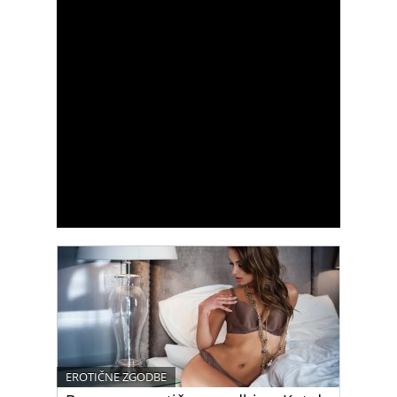
EROTIČNE ZGODBE