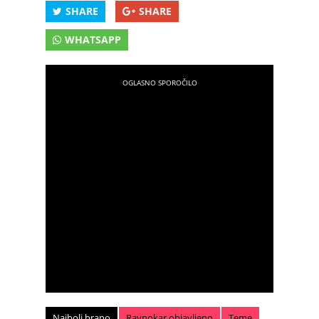
SHARE
SHARE
WHATSAPP
Najbolj brano
Ravnokar objavljeno
Teme