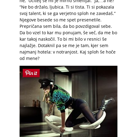
ne,” Učitelj se mi je mirno smehljal. “Ja,…a ne?”
“Ne bo držalo, ljubica. Ti si tista. Ti si pokazala
svoj talent, ki se ga verjetno sploh ne zavedaš.”
Njegove besede so me spet presenetile.
Prepričana sem bila, da bo povzdigoval sebe.
Da bo vzel to kar mu ponujam, še več, da me bo
kar takoj naskočil. To bi mi bilo v resnici še
najlažje. Dotaknil pa se me je tam, kjer sem
najmanj hotela: v notranjost. Kaj sploh še hoče
od mene?