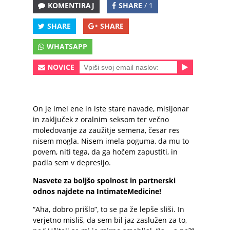
KOMENTIRAJ
SHARE
/ 1
SHARE
SHARE
WHATSAPP
NOVICE
On je imel ene in iste stare navade, misijonar
in zaključek z oralnim seksom ter večno
moledovanje za zaužitje semena, česar res
nisem mogla. Nisem imela poguma, da mu to
povem, niti tega, da ga hočem zapustiti, in
padla sem v depresijo.
Nasvete za boljšo spolnost in partnerski
odnos najdete na IntimateMedicine!
“Aha, dobro prišlo”, to se pa že lepše sliši. In
verjetno misliš, da sem bil jaz zaslužen za to,