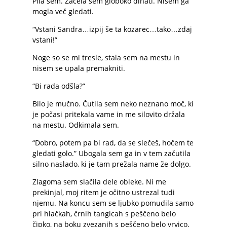
Pila sem. Začela sem globoko dihati. Nisem ga
mogla več gledati.
“Vstani Sandra…izpij še ta kozarec…tako…zdaj
vstani!”
Noge so se mi tresle, stala sem na mestu in
nisem se upala premakniti.
“Bi rada odšla?”
Bilo je mučno. Čutila sem neko neznano moč, ki
je počasi pritekala vame in me silovito držala
na mestu. Odkimala sem.
“Dobro, potem pa bi rad, da se slečeš, hočem te
gledati golo.” Ubogala sem ga in v tem začutila
silno naslado, ki je tam prežala name že dolgo.
Zlagoma sem slačila dele obleke. Ni me
prekinjal, moj ritem je očitno ustrezal tudi
njemu. Na koncu sem se ljubko pomudila samo
pri hlačkah, črnih tangicah s peščeno belo
čipko, na boku zvezanih s peščeno belo vrvico.