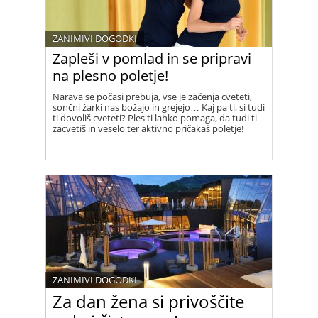
ZANIMIVI DOGODKI
Zapleši v pomlad in se pripravi
na plesno poletje!
Narava se počasi prebuja, vse je začenja cveteti,
sončni žarki nas božajo in grejejo… Kaj pa ti, si tudi
ti dovoliš cveteti? Ples ti lahko pomaga, da tudi ti
zacvetiš in veselo ter aktivno pričakaš poletje!
ZANIMIVI DOGODKI
Za dan žena si privoščite