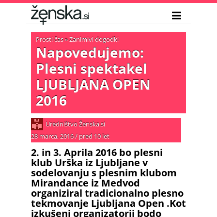
Prosti čas
»
Zanimivi dogodki
Napovedujemo:
Plesni spektakel
LJUBLJANA OPEN
2016
Uredništvo Ženska.si
28 marca, 2016
/
pred 10 let
2. in 3. Aprila 2016 bo plesni
klub Urška iz Ljubljane v
sodelovanju s plesnim klubom
Mirandance iz Medvod
organiziral tradicionalno plesno
tekmovanje Ljubljana Open .Kot
izkušeni organizatorji bodo