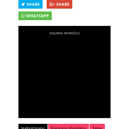
SHARE
SHARE
WHATSAPP
Najbolj brano
Ravnokar objavljeno
Teme