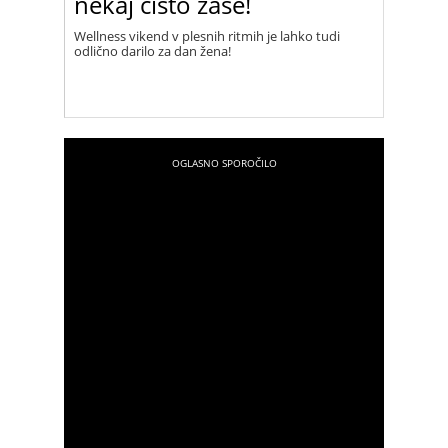
nekaj čisto zase!
Wellness vikend v plesnih ritmih je lahko tudi
odlično darilo za dan žena!