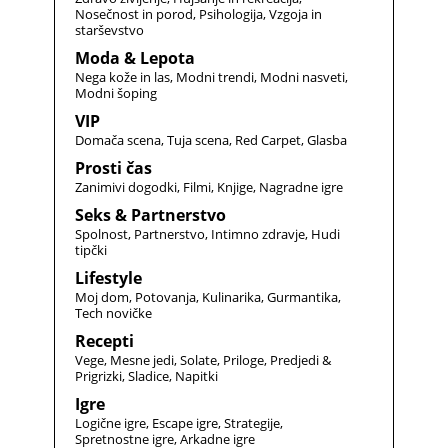
Nosečnost in porod
Psihologija
Vzgoja in
starševstvo
Moda & Lepota
Nega kože in las
Modni trendi
Modni nasveti
Modni šoping
VIP
Domača scena
Tuja scena
Red Carpet
Glasba
Prosti čas
Zanimivi dogodki
Filmi
Knjige
Nagradne igre
Seks & Partnerstvo
Spolnost
Partnerstvo
Intimno zdravje
Hudi
tipčki
Lifestyle
Moj dom
Potovanja
Kulinarika
Gurmantika
Tech novičke
Recepti
Vege
Mesne jedi
Solate
Priloge
Predjedi &
Prigrizki
Sladice
Napitki
Igre
Logične igre
Escape igre
Strategije
Spretnostne igre
Arkadne igre