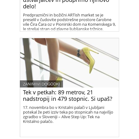
delo!
Predpraznični in božični ARTish market se je
preselil v čudovite podstrešne prostore čarobne
vile Čira Čara oz v Pionirski dom na Komenskega 9,
le streljaj stran od glavne ljubljanske tržnice.
ARTishani tja selijo svoje trgovinice, kjer boste
lahko napasli oči, poklepetali s sodelujočimi, si
privoščili katerega od unikatnih izdelkov
sodelujčih ustvarjalcev ter tako podprli njihov
trud.
ZANIMIVI DOGODKI
Tek v petkah: 89 metrov, 21
nadstropij in 479 stopnic. Si upaš?
17. novembra bo v Kristalni palači v Ljubljani
potekal že peti izziv teka po stopnicah na najvišjo
zgradbo v Sloveniji – Alive Step Up: Tek na
Kristalno palačo.