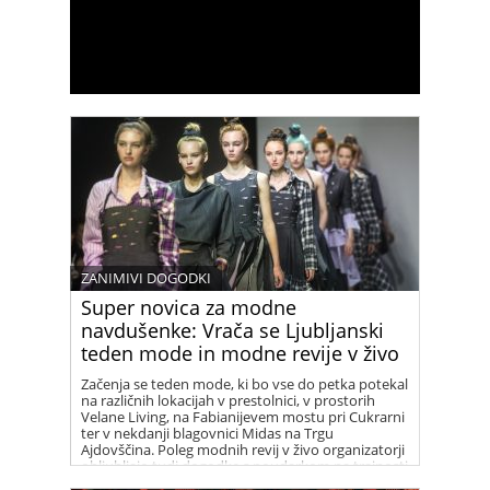
ZANIMIVI DOGODKI
Super novica za modne
navdušenke: Vrača se Ljubljanski
teden mode in modne revije v živo
Začenja se teden mode, ki bo vse do petka potekal
na različnih lokacijah v prestolnici, v prostorih
Velane Living, na Fabianijevem mostu pri Cukrarni
ter v nekdanji blagovnici Midas na Trgu
Ajdovščina. Poleg modnih revij v živo organizatorji
obljubljajo tudi dogodke s poudarkom na trajnosti
in zeleni prihodnosti.