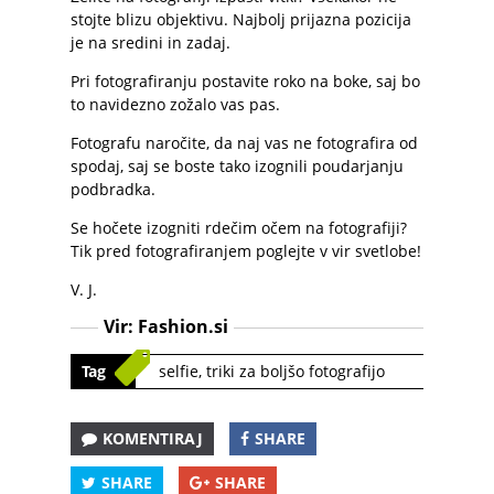
stojte blizu objektivu. Najbolj prijazna pozicija
je na sredini in zadaj.
Pri fotografiranju postavite roko na boke, saj bo
to navidezno zožalo vas pas.
Fotografu naročite, da naj vas ne fotografira od
spodaj, saj se boste tako izognili poudarjanju
podbradka.
Se hočete izogniti rdečim očem na fotografiji?
Tik pred fotografiranjem poglejte v vir svetlobe!
V. J.
Vir:
Fashion.si
Tag
selfie
,
triki za boljšo fotografijo
KOMENTIRAJ
SHARE
SHARE
SHARE