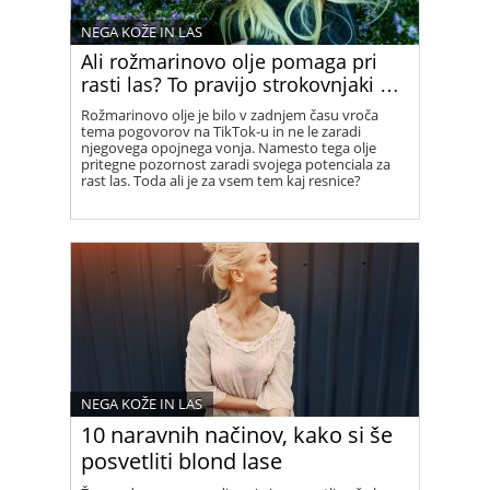
NEGA KOŽE IN LAS
Ali rožmarinovo olje pomaga pri
rasti las? To pravijo strokovnjaki …
Rožmarinovo olje je bilo v zadnjem času vroča
tema pogovorov na TikTok-u in ne le zaradi
njegovega opojnega vonja. Namesto tega olje
pritegne pozornost zaradi svojega potenciala za
rast las. Toda ali je za vsem tem kaj resnice?
NEGA KOŽE IN LAS
10 naravnih načinov, kako si še
posvetliti blond lase