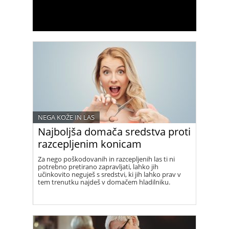
NEGA KOŽE IN LAS
Najboljša domača sredstva proti
razcepljenim konicam
Za nego poškodovanih in razcepljenih las ti ni
potrebno pretirano zapravljati, lahko jih
učinkovito neguješ s sredstvi, ki jih lahko prav v
tem trenutku najdeš v domačem hladilniku.