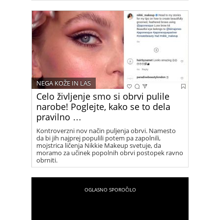
kozarca penine do zadnjega plesnega koraka ob
zori.
NEGA KOŽE IN LAS
Celo življenje smo si obrvi pulile
narobe! Poglejte, kako se to dela
pravilno …
Kontroverzni nov način puljenja obrvi. Namesto
da bi jih najprej populili potem pa zapolnili,
mojstrica ličenja Nikkie Makeup svetuje, da
moramo za učinek popolnih obrvi postopek ravno
obrniti.