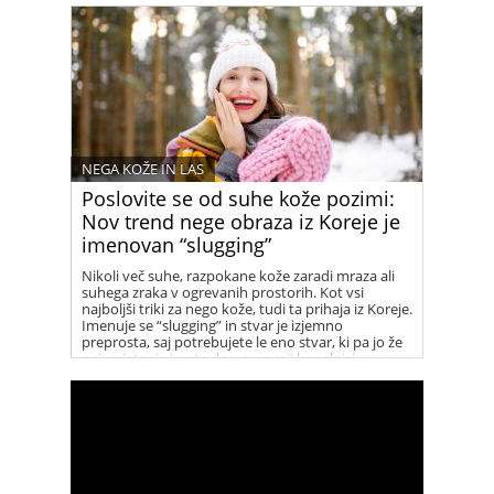
NEGA KOŽE IN LAS
Poslovite se od suhe kože pozimi:
Nov trend nege obraza iz Koreje je
imenovan “slugging”
Nikoli več suhe, razpokane kože zaradi mraza ali
suhega zraka v ogrevanih prostorih. Kot vsi
najboljši triki za nego kože, tudi ta prihaja iz Koreje.
Imenuje se “slugging” in stvar je izjemno
preprosta, saj potrebujete le eno stvar, ki pa jo že
najverjetneje imate doma v svoji kopalnici.