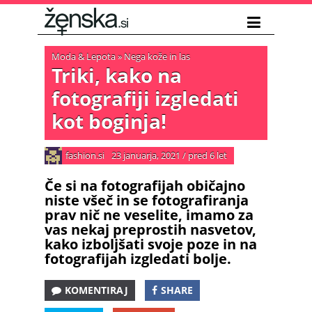
Moda & Lepota
»
Nega kože in las
Triki, kako na
fotografiji izgledati
kot boginja!
fashion.si
23 januarja, 2021
/
pred 6 let
Če si na fotografijah običajno
niste všeč in se fotografiranja
prav nič ne veselite, imamo za
vas nekaj preprostih nasvetov,
kako izboljšati svoje poze in na
fotografijah izgledati bolje.
KOMENTIRAJ
SHARE