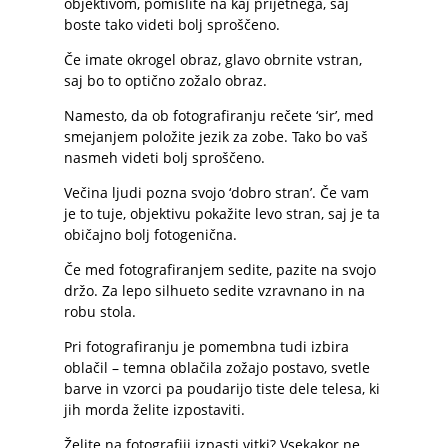
objektivom, pomislite na kaj prijetnega, saj
boste tako videti bolj sproščeno.
Če imate okrogel obraz, glavo obrnite vstran,
saj bo to optično zožalo obraz.
Namesto, da ob fotografiranju rečete ‘sir’, med
smejanjem položite jezik za zobe. Tako bo vaš
nasmeh videti bolj sproščeno.
Večina ljudi pozna svojo ‘dobro stran’. Če vam
je to tuje, objektivu pokažite levo stran, saj je ta
običajno bolj fotogenična.
Če med fotografiranjem sedite, pazite na svojo
držo. Za lepo silhueto sedite vzravnano in na
robu stola.
Pri fotografiranju je pomembna tudi izbira
oblačil – temna oblačila zožajo postavo, svetle
barve in vzorci pa poudarijo tiste dele telesa, ki
jih morda želite izpostaviti.
Želite na fotografiji izpasti vitki? Vsekakor ne