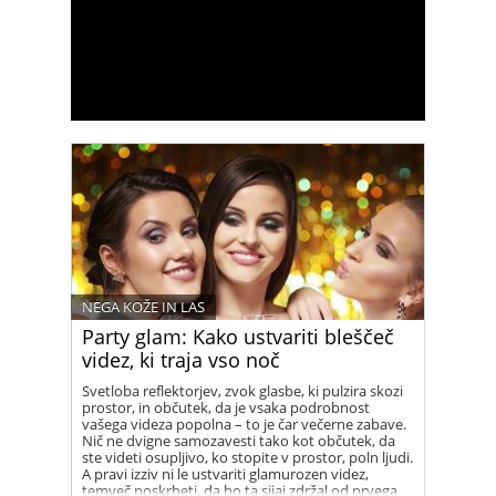
NEGA KOŽE IN LAS
Party glam: Kako ustvariti bleščeč
videz, ki traja vso noč
Svetloba reflektorjev, zvok glasbe, ki pulzira skozi
prostor, in občutek, da je vsaka podrobnost
vašega videza popolna – to je čar večerne zabave.
Nič ne dvigne samozavesti tako kot občutek, da
ste videti osupljivo, ko stopite v prostor, poln ljudi.
A pravi izziv ni le ustvariti glamurozen videz,
temveč poskrbeti, da bo ta sijaj zdržal od prvega