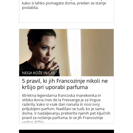
kako si lahko pomagate doma, preden se stanje
poslabša.
NEGA KOŽE IN LAS
5 pravil, ki jih Francozinje nikoli ne
kršijo pri uporabi parfuma
60-letna legendarna francoska manekenka in
stilska ikona Ines de la Fressange je za Vogue
razkrila, kako si vsak dan nanaša in nosi svoj
priljubljeni parfum. Nadišavi se tudi, ko je sama
doma. V nadaljevanju preberite njenih pet ključnih
pravil za nošenje parfuma, ki se jih Francozinje
vedno držijo.