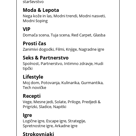
starševstvo
Moda & Lepota
Nega kože in las
Modni trendi
Modni nasveti
Modni šoping
VIP
Domača scena
Tuja scena
Red Carpet
Glasba
Prosti čas
Zanimivi dogodki
Filmi
Knjige
Nagradne igre
Seks & Partnerstvo
Spolnost
Partnerstvo
Intimno zdravje
Hudi
tipčki
Lifestyle
Moj dom
Potovanja
Kulinarika
Gurmantika
Tech novičke
Recepti
Vege
Mesne jedi
Solate
Priloge
Predjedi &
Prigrizki
Sladice
Napitki
Igre
Logične igre
Escape igre
Strategije
Spretnostne igre
Arkadne igre
Strokovnjaki