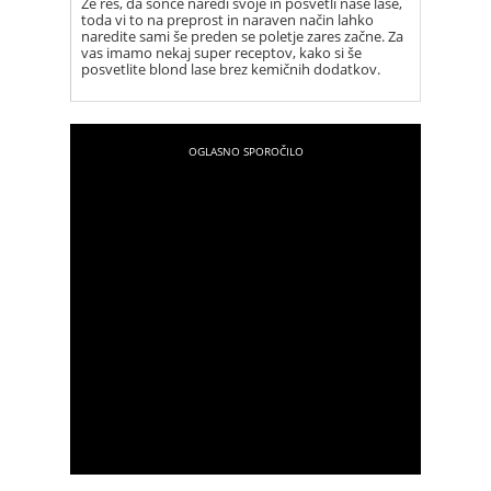
Že res, da sonce naredi svoje in posvetli naše lase,
toda vi to na preprost in naraven način lahko
naredite sami še preden se poletje zares začne. Za
vas imamo nekaj super receptov, kako si še
posvetlite blond lase brez kemičnih dodatkov.