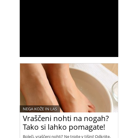
NEGA KOŽE IN LAS
Vraščeni nohti na nogah?
Tako si lahko pomagate!
Boleči, vraščeni nohti? Ne trpite v tišini! Odkrijte,