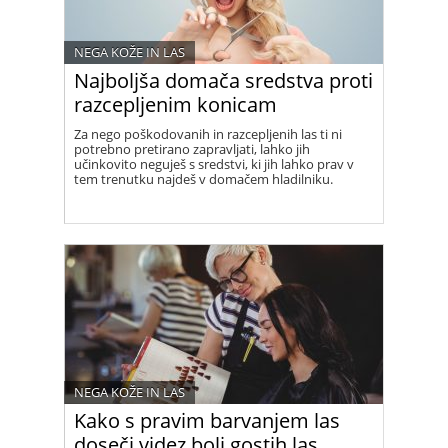
NEGA KOŽE IN LAS
Najboljša domača sredstva proti
razcepljenim konicam
Za nego poškodovanih in razcepljenih las ti ni
potrebno pretirano zapravljati, lahko jih
učinkovito neguješ s sredstvi, ki jih lahko prav v
tem trenutku najdeš v domačem hladilniku.
NEGA KOŽE IN LAS
Kako s pravim barvanjem las
doseči videz bolj gostih las