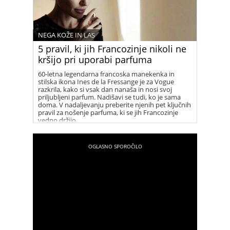
NEGA KOŽE IN LAS
5 pravil, ki jih Francozinje nikoli ne
kršijo pri uporabi parfuma
60-letna legendarna francoska manekenka in
stilska ikona Ines de la Fressange je za Vogue
razkrila, kako si vsak dan nanaša in nosi svoj
priljubljeni parfum. Nadišavi se tudi, ko je sama
doma. V nadaljevanju preberite njenih pet ključnih
pravil za nošenje parfuma, ki se jih Francozinje
vedno držijo.