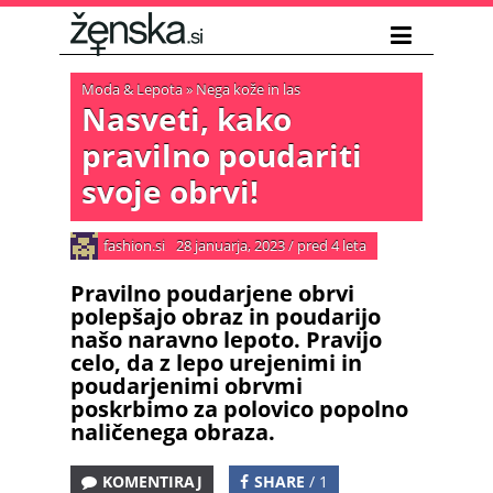
Moda & Lepota
»
Nega kože in las
Nasveti, kako
pravilno poudariti
svoje obrvi!
fashion.si
28 januarja, 2023
/
pred 4 leta
Pravilno poudarjene obrvi
polepšajo obraz in poudarijo
našo naravno lepoto. Pravijo
celo, da z lepo urejenimi in
poudarjenimi obrvmi
poskrbimo za polovico popolno
naličenega obraza.
KOMENTIRAJ
SHARE
/ 1