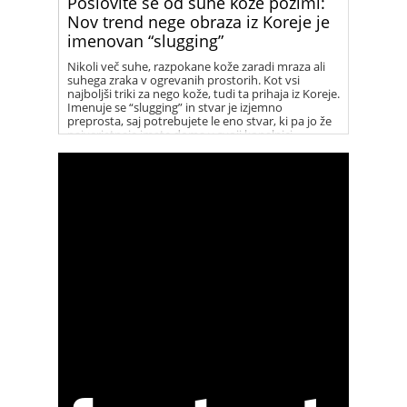
Poslovite se od suhe kože pozimi:
Nov trend nege obraza iz Koreje je
imenovan “slugging”
Nikoli več suhe, razpokane kože zaradi mraza ali
suhega zraka v ogrevanih prostorih. Kot vsi
najboljši triki za nego kože, tudi ta prihaja iz Koreje.
Imenuje se “slugging” in stvar je izjemno
preprosta, saj potrebujete le eno stvar, ki pa jo že
najverjetneje imate doma v svoji kopalnici.