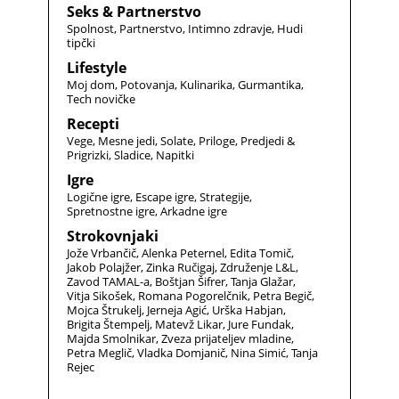
Seks & Partnerstvo
Spolnost
Partnerstvo
Intimno zdravje
Hudi
tipčki
Lifestyle
Moj dom
Potovanja
Kulinarika
Gurmantika
Tech novičke
Recepti
Vege
Mesne jedi
Solate
Priloge
Predjedi &
Prigrizki
Sladice
Napitki
Igre
Logične igre
Escape igre
Strategije
Spretnostne igre
Arkadne igre
Strokovnjaki
Jože Vrbančič
Alenka Peternel
Edita Tomič
Jakob Polajžer
Zinka Ručigaj
Združenje L&L
Zavod TAMAL-a
Boštjan Šifrer
Tanja Glažar
Vitja Sikošek
Romana Pogorelčnik
Petra Begič
Mojca Štrukelj
Jerneja Agić
Urška Habjan
Brigita Štempelj
Matevž Likar
Jure Fundak
Majda Smolnikar
Zveza prijateljev mladine
Petra Meglič
Vladka Domjanič
Nina Simić
Tanja
Rejec