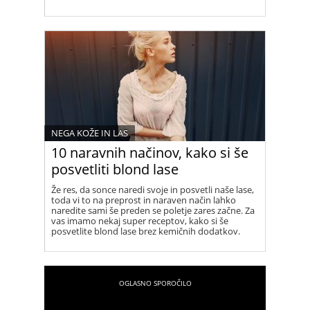
NEGA KOŽE IN LAS
10 naravnih načinov, kako si še
posvetliti blond lase
Že res, da sonce naredi svoje in posvetli naše lase,
toda vi to na preprost in naraven način lahko
naredite sami še preden se poletje zares začne. Za
vas imamo nekaj super receptov, kako si še
posvetlite blond lase brez kemičnih dodatkov.