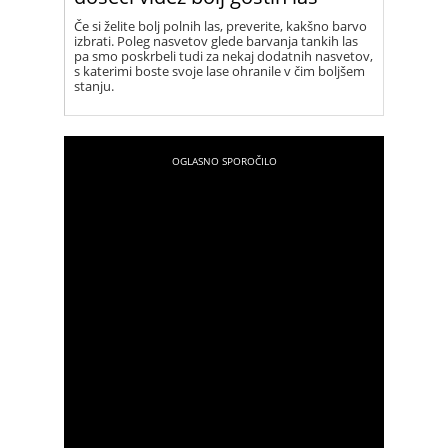
Če si želite bolj polnih las, preverite, kakšno barvo
izbrati. Poleg nasvetov glede barvanja tankih las
pa smo poskrbeli tudi za nekaj dodatnih nasvetov,
s katerimi boste svoje lase ohranile v čim boljšem
stanju.