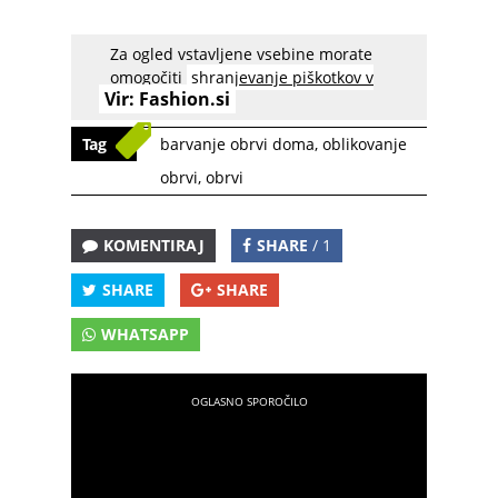
Za ogled vstavljene vsebine morate
V. J.
omogočiti
shranjevanje piškotkov v
Vir:
Fashion.si
napravi
Tag
barvanje obrvi doma
,
oblikovanje
obrvi
,
obrvi
KOMENTIRAJ
SHARE
/ 1
SHARE
SHARE
WHATSAPP