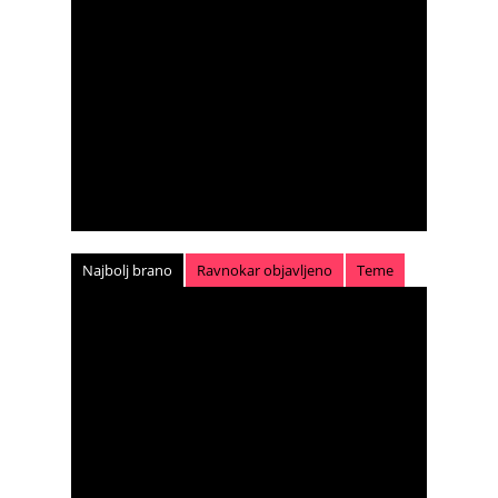
Najbolj brano
Ravnokar objavljeno
Teme