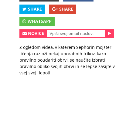
SHARE
SHARE
WHATSAPP
NOVICE
Z ogledom videa, v katerem Sephorin mojster
ličenja razloži nekaj uporabnih trikov, kako
pravilno poudariti obrvi, se naučite izbrati
pravilno obliko svojih obrvi in še lepše zasijte v
vsej svoji lepoti!