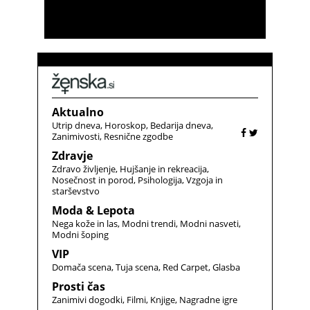
Aktualno
Utrip dneva
Horoskop
Bedarija dneva
Zanimivosti
Resnične zgodbe
Zdravje
Zdravo življenje
Hujšanje in rekreacija
Nosečnost in porod
Psihologija
Vzgoja in
starševstvo
Moda & Lepota
Nega kože in las
Modni trendi
Modni nasveti
Modni šoping
VIP
Domača scena
Tuja scena
Red Carpet
Glasba
Prosti čas
Zanimivi dogodki
Filmi
Knjige
Nagradne igre