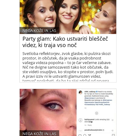
NEGA KOŽE IN LAS
Party glam: Kako ustvariti bleščeč
videz, ki traja vso noč
Svetloba reflektorjev, zvok glasbe, ki pulzira skozi
prostor, in občutek, da je vsaka podrobnost
vašega videza popolna – to je čar večerne zabave.
Nič ne dvigne samozavesti tako kot občutek, da
ste videti osupljivo, ko stopite v prostor, poln ljudi.
A pravi izziv ni le ustvariti glamurozen videz,
temveč poskrbeti, da bo ta sijaj zdržal od prvega
kozarca penine do zadnjega plesnega koraka ob
zori.
NEGA KOŽE IN LAS