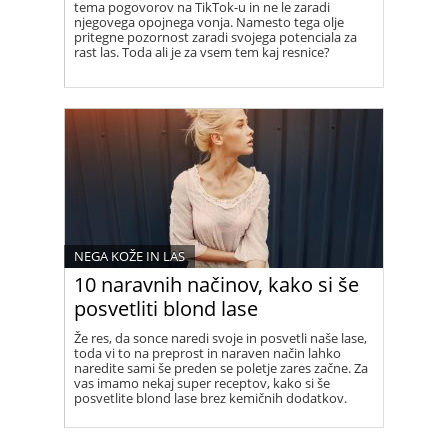
tema pogovorov na TikTok-u in ne le zaradi
njegovega opojnega vonja. Namesto tega olje
pritegne pozornost zaradi svojega potenciala za
rast las. Toda ali je za vsem tem kaj resnice?
NEGA KOŽE IN LAS
10 naravnih načinov, kako si še
posvetliti blond lase
Že res, da sonce naredi svoje in posvetli naše lase,
toda vi to na preprost in naraven način lahko
naredite sami še preden se poletje zares začne. Za
vas imamo nekaj super receptov, kako si še
posvetlite blond lase brez kemičnih dodatkov.