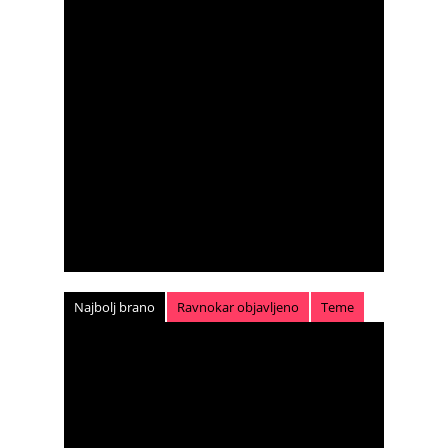
Najbolj brano
Ravnokar objavljeno
Teme