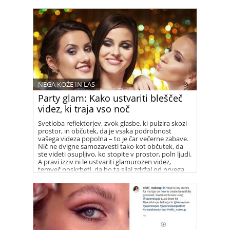
NEGA KOŽE IN LAS
Party glam: Kako ustvariti bleščeč
videz, ki traja vso noč
Svetloba reflektorjev, zvok glasbe, ki pulzira skozi
prostor, in občutek, da je vsaka podrobnost
vašega videza popolna – to je čar večerne zabave.
Nič ne dvigne samozavesti tako kot občutek, da
ste videti osupljivo, ko stopite v prostor, poln ljudi.
A pravi izziv ni le ustvariti glamurozen videz,
temveč poskrbeti, da bo ta sijaj zdržal od prvega
kozarca penine do zadnjega plesnega koraka ob
zori.