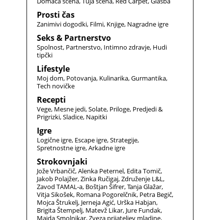
Domača scena
Tuja scena
Red Carpet
Glasba
Prosti čas
Zanimivi dogodki
Filmi
Knjige
Nagradne igre
Seks & Partnerstvo
Spolnost
Partnerstvo
Intimno zdravje
Hudi
tipčki
Lifestyle
Moj dom
Potovanja
Kulinarika
Gurmantika
Tech novičke
Recepti
Vege
Mesne jedi
Solate
Priloge
Predjedi &
Prigrizki
Sladice
Napitki
Igre
Logične igre
Escape igre
Strategije
Spretnostne igre
Arkadne igre
Strokovnjaki
Jože Vrbančič
Alenka Peternel
Edita Tomič
Jakob Polajžer
Zinka Ručigaj
Združenje L&L
Zavod TAMAL-a
Boštjan Šifrer
Tanja Glažar
Vitja Sikošek
Romana Pogorelčnik
Petra Begič
Mojca Štrukelj
Jerneja Agić
Urška Habjan
Brigita Štempelj
Matevž Likar
Jure Fundak
Majda Smolnikar
Zveza prijateljev mladine