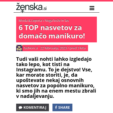
Moda & Lepota
»
Nega kože in las
6 TOP nasvetov za
domačo manikuro!
fashion.si
22 februarja, 2023
/
pred 3 leta
Tudi vaši nohti lahko izgledajo
tako lepo, kot tisti na
Instagramu. To je dejstvo! Vse,
kar morate storiti, je, da
upoštevate nekaj osnovnih
nasvetov za popolno manikuro,
ki smo jih na enem mestu zbrali
v nadaljevanju.
KOMENTIRAJ
SHARE