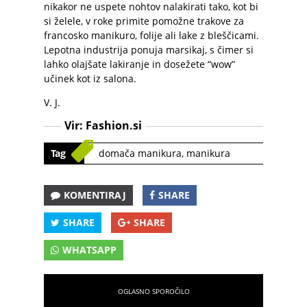
nikakor ne uspete nohtov nalakirati tako, kot bi
si želele, v roke primite pomožne trakove za
francosko manikuro, folije ali lake z bleščicami.
Lepotna industrija ponuja marsikaj, s čimer si
lahko olajšate lakiranje in dosežete “wow”
učinek kot iz salona.
V. J.
Vir:
Fashion.si
Tag
domača manikura
,
manikura
KOMENTIRAJ
SHARE
SHARE
SHARE
WHATSAPP