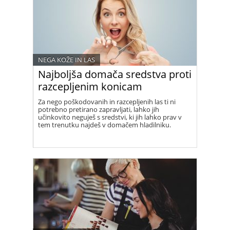
NEGA KOŽE IN LAS
Najboljša domača sredstva proti
razcepljenim konicam
Za nego poškodovanih in razcepljenih las ti ni
potrebno pretirano zapravljati, lahko jih
učinkovito neguješ s sredstvi, ki jih lahko prav v
tem trenutku najdeš v domačem hladilniku.