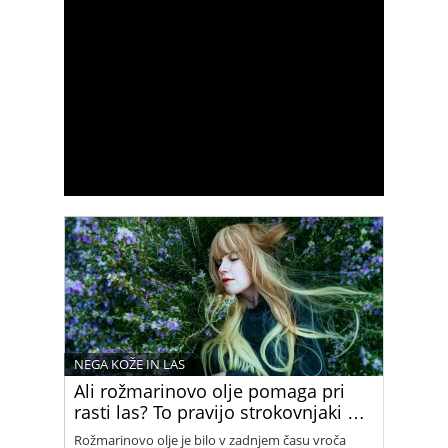
NEGA KOŽE IN LAS
Ali rožmarinovo olje pomaga pri
rasti las? To pravijo strokovnjaki …
Rožmarinovo olje je bilo v zadnjem času vroča