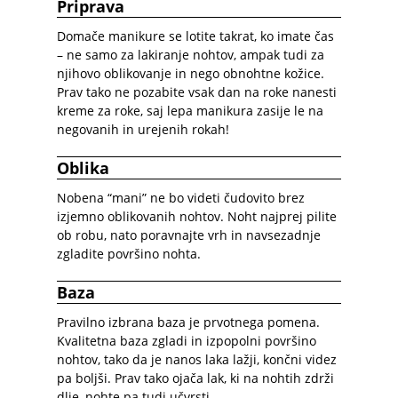
Priprava
Domače manikure se lotite takrat, ko imate čas
– ne samo za lakiranje nohtov, ampak tudi za
njihovo oblikovanje in nego obnohtne kožice.
Prav tako ne pozabite vsak dan na roke nanesti
kreme za roke, saj lepa manikura zasije le na
negovanih in urejenih rokah!
Oblika
Nobena “mani” ne bo videti čudovito brez
izjemno oblikovanih nohtov. Noht najprej pilite
ob robu, nato poravnajte vrh in navsezadnje
zgladite površino nohta.
Baza
Pravilno izbrana baza je prvotnega pomena.
Kvalitetna baza zgladi in izpopolni površino
nohtov, tako da je nanos laka lažji, končni videz
pa boljši. Prav tako ojača lak, ki na nohtih zdrži
dlje, nohte pa tudi učvrsti.