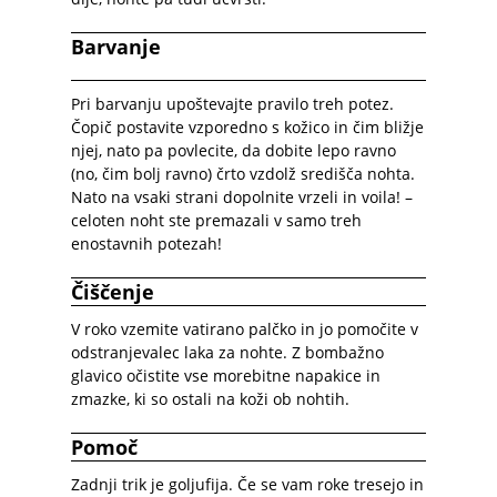
Barvanje
Pri barvanju upoštevajte pravilo treh potez.
Čopič postavite vzporedno s kožico in čim bližje
njej, nato pa povlecite, da dobite lepo ravno
(no, čim bolj ravno) črto vzdolž središča nohta.
Nato na vsaki strani dopolnite vrzeli in voila! –
celoten noht ste premazali v samo treh
enostavnih potezah!
Čiščenje
V roko vzemite vatirano palčko in jo pomočite v
odstranjevalec laka za nohte. Z bombažno
glavico očistite vse morebitne napakice in
zmazke, ki so ostali na koži ob nohtih.
Pomoč
Zadnji trik je goljufija. Če se vam roke tresejo in