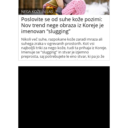
NEGA KOŽE IN LAS
Poslovite se od suhe kože pozimi:
Nov trend nege obraza iz Koreje je
imenovan “slugging”
Nikoli več suhe, razpokane kože zaradi mraza ali
suhega zraka v ogrevanih prostorih. Kot vsi
najboljši triki za nego kože, tudi ta prihaja iz Koreje.
Imenuje se “slugging” in stvar je izjemno
preprosta, saj potrebujete le eno stvar, ki pa jo že
najverjetneje imate doma v svoji kopalnici.