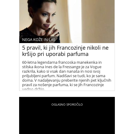
NEGA KOŽE IN LAS
5 pravil, ki jih Francozinje nikoli ne
kršijo pri uporabi parfuma
60-letna legendarna francoska manekenka in
stilska ikona Ines de la Fressange je za Vogue
razkrila, kako si vsak dan nanaša in nosi svoj
priljubljeni parfum. Nadišavi se tudi, ko je sama
doma. V nadaljevanju preberite njenih pet ključnih
pravil za nošenje parfuma, ki se jih Francozinje
vedno držijo.